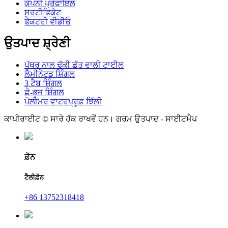
ਕੰਪਨੀ ਪ੍ਰੋਫਾਇਲ
ਸਰਟੀਫਿਕੇਟ
ਫੈਕਟਰੀ ਵੀਡੀਓ
ਉਤਪਾਦ ਸ਼੍ਰੇਣੀ
ਪੱਥਰ ਨਾਲ ਢੱਕੀ ਛੱਤ ਵਾਲੀ ਟਾਈਲ
ਲੈਮੀਨੇਟਡ ਸ਼ਿੰਗਲ
3 ਟੈਬ ਸ਼ਿੰਗਲ
ਛੇ-ਭੁਜ ਸ਼ਿੰਗਲ
ਪੋਲੀਮਰ ਵਾਟਰਪ੍ਰੂਫ਼ ਝਿੱਲੀ
ਕਾਪੀਰਾਈਟ © ਸਾਰੇ ਹੱਕ ਰਾਖਵੇਂ ਹਨ। ਗਰਮ ਉਤਪਾਦ - ਸਾਈਟਮੈਪ
ਫ਼ੋਨ
ਟੈਲੀਫ਼ੋਨ
+86 13752318418