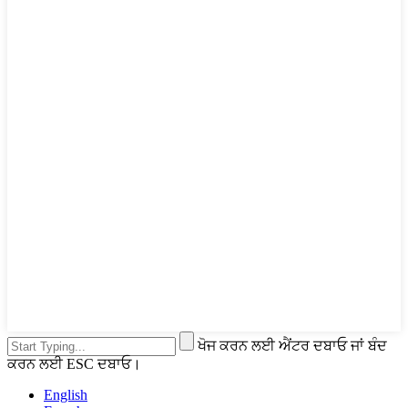
ਖੋਜ ਕਰਨ ਲਈ ਐਂਟਰ ਦਬਾਓ ਜਾਂ ਬੰਦ
ਕਰਨ ਲਈ ESC ਦਬਾਓ।
English