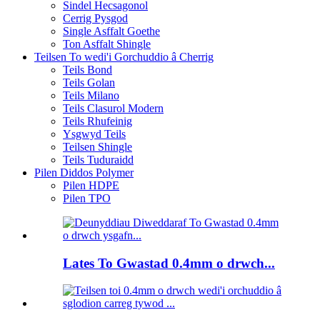
Sindel Hecsagonol
Cerrig Pysgod
Single Asffalt Goethe
Ton Asffalt Shingle
Teilsen To wedi'i Gorchuddio â Cherrig
Teils Bond
Teils Golan
Teils Milano
Teils Clasurol Modern
Teils Rhufeinig
Ysgwyd Teils
Teilsen Shingle
Teils Tuduraidd
Pilen Diddos Polymer
Pilen HDPE
Pilen TPO
Lates To Gwastad 0.4mm o drwch...