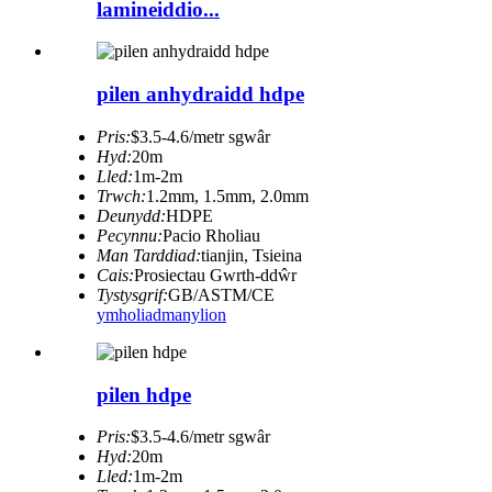
lamineiddio...
pilen anhydraidd hdpe
Pris:
$3.5-4.6/metr sgwâr
Hyd:
20m
Lled:
1m-2m
Trwch:
1.2mm, 1.5mm, 2.0mm
Deunydd:
HDPE
Pecynnu:
Pacio Rholiau
Man Tarddiad:
tianjin, Tsieina
Cais:
Prosiectau Gwrth-ddŵr
Tystysgrif:
GB/ASTM/CE
ymholiad
manylion
pilen hdpe
Pris:
$3.5-4.6/metr sgwâr
Hyd:
20m
Lled:
1m-2m