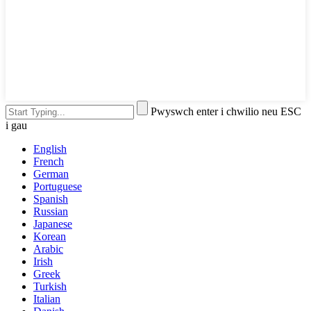
Pwyswch enter i chwilio neu ESC
i gau
English
French
German
Portuguese
Spanish
Russian
Japanese
Korean
Arabic
Irish
Greek
Turkish
Italian