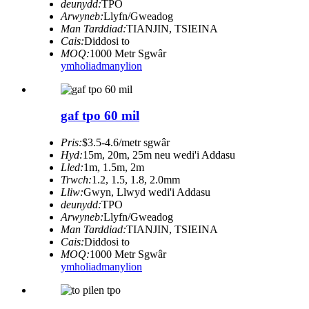
deunydd:
TPO
Arwyneb:
Llyfn/Gweadog
Man Tarddiad:
TIANJIN, TSIEINA
Cais:
Diddosi to
MOQ:
1000 Metr Sgwâr
ymholiad
manylion
gaf tpo 60 mil
Pris:
$3.5-4.6/metr sgwâr
Hyd:
15m, 20m, 25m neu wedi'i Addasu
Lled:
1m, 1.5m, 2m
Trwch:
1.2, 1.5, 1.8, 2.0mm
Lliw:
Gwyn, Llwyd wedi'i Addasu
deunydd:
TPO
Arwyneb:
Llyfn/Gweadog
Man Tarddiad:
TIANJIN, TSIEINA
Cais:
Diddosi to
MOQ:
1000 Metr Sgwâr
ymholiad
manylion