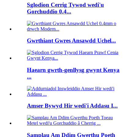
Sglodion Cerrig Tywod wedi'u
Gorchuddio 0.4...
Gwrthiant Gwres Ansawdd Uchel...
Haearn gwrth-genllysg gwynt Kenya
...
Amser Bywyd Hir wedi'i Addasu I...
Samplau Am Ddim Gwerthu Poeth