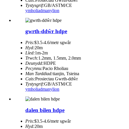
Cais:
Prosiectau Gwrth-ddŵr
Tystysgrif:
GB/ASTM/CE
ymholiad
manylion
gwrth-ddŵr hdpe
Pris:
$3.5-4.6/metr sgwâr
Hyd:
20m
Lled:
1m-2m
Trwch:
1.2mm, 1.5mm, 2.0mm
Deunydd:
HDPE
Pecynnu:
Pacio Rholiau
Man Tarddiad:
tianjin, Tsieina
Cais:
Prosiectau Gwrth-ddŵr
Tystysgrif:
GB/ASTM/CE
ymholiad
manylion
dalen bilen hdpe
Pris:
$3.5-4.6/metr sgwâr
Hyd:
20m