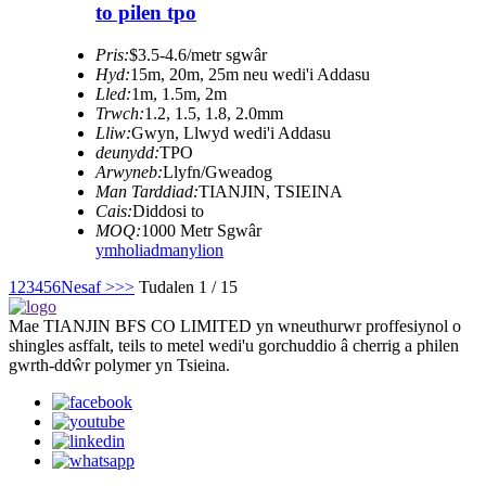
to pilen tpo
Pris:
$3.5-4.6/metr sgwâr
Hyd:
15m, 20m, 25m neu wedi'i Addasu
Lled:
1m, 1.5m, 2m
Trwch:
1.2, 1.5, 1.8, 2.0mm
Lliw:
Gwyn, Llwyd wedi'i Addasu
deunydd:
TPO
Arwyneb:
Llyfn/Gweadog
Man Tarddiad:
TIANJIN, TSIEINA
Cais:
Diddosi to
MOQ:
1000 Metr Sgwâr
ymholiad
manylion
1
2
3
4
5
6
Nesaf >
>>
Tudalen 1 / 15
Mae TIANJIN BFS CO LIMITED yn wneuthurwr proffesiynol o
shingles asffalt, teils to metel wedi'u gorchuddio â cherrig a philen
gwrth-ddŵr polymer yn Tsieina.