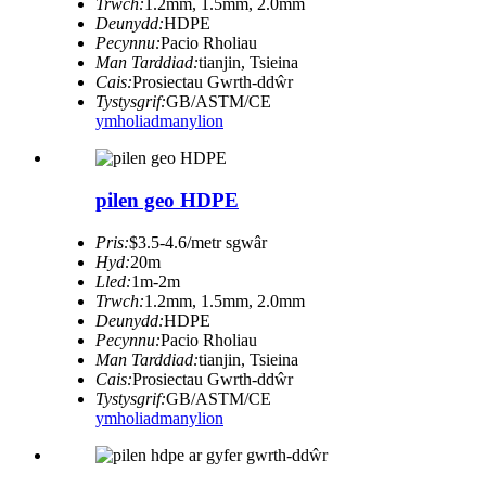
Trwch:
1.2mm, 1.5mm, 2.0mm
Deunydd:
HDPE
Pecynnu:
Pacio Rholiau
Man Tarddiad:
tianjin, Tsieina
Cais:
Prosiectau Gwrth-ddŵr
Tystysgrif:
GB/ASTM/CE
ymholiad
manylion
pilen geo HDPE
Pris:
$3.5-4.6/metr sgwâr
Hyd:
20m
Lled:
1m-2m
Trwch:
1.2mm, 1.5mm, 2.0mm
Deunydd:
HDPE
Pecynnu:
Pacio Rholiau
Man Tarddiad:
tianjin, Tsieina
Cais:
Prosiectau Gwrth-ddŵr
Tystysgrif:
GB/ASTM/CE
ymholiad
manylion