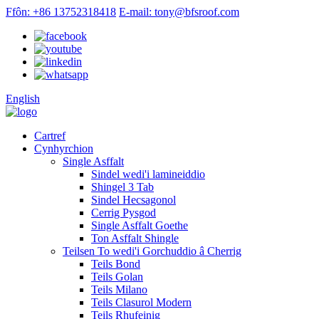
Ffôn: +86 13752318418
E-mail: tony@bfsroof.com
English
Cartref
Cynhyrchion
Single Asffalt
Sindel wedi'i lamineiddio
Shingel 3 Tab
Sindel Hecsagonol
Cerrig Pysgod
Single Asffalt Goethe
Ton Asffalt Shingle
Teilsen To wedi'i Gorchuddio â Cherrig
Teils Bond
Teils Golan
Teils Milano
Teils Clasurol Modern
Teils Rhufeinig