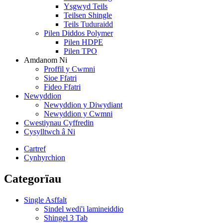
Ysgwyd Teils
Teilsen Shingle
Teils Tuduraidd
Pilen Diddos Polymer
Pilen HDPE
Pilen TPO
Amdanom Ni
Proffil y Cwmni
Sioe Ffatri
Fideo Ffatri
Newyddion
Newyddion y Diwydiant
Newyddion y Cwmni
Cwestiynau Cyffredin
Cysylltwch â Ni
Cartref
Cynhyrchion
Categorïau
Single Asffalt
Sindel wedi'i lamineiddio
Shingel 3 Tab