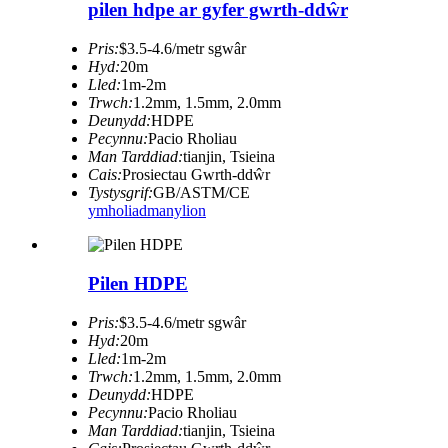
pilen hdpe ar gyfer gwrth-ddŵr
Pris:
$3.5-4.6/metr sgwâr
Hyd:
20m
Lled:
1m-2m
Trwch:
1.2mm, 1.5mm, 2.0mm
Deunydd:
HDPE
Pecynnu:
Pacio Rholiau
Man Tarddiad:
tianjin, Tsieina
Cais:
Prosiectau Gwrth-ddŵr
Tystysgrif:
GB/ASTM/CE
ymholiad
manylion
Pilen HDPE
Pris:
$3.5-4.6/metr sgwâr
Hyd:
20m
Lled:
1m-2m
Trwch:
1.2mm, 1.5mm, 2.0mm
Deunydd:
HDPE
Pecynnu:
Pacio Rholiau
Man Tarddiad:
tianjin, Tsieina