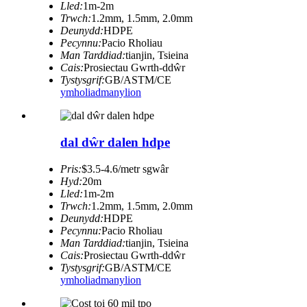
Lled:
1m-2m
Trwch:
1.2mm, 1.5mm, 2.0mm
Deunydd:
HDPE
Pecynnu:
Pacio Rholiau
Man Tarddiad:
tianjin, Tsieina
Cais:
Prosiectau Gwrth-ddŵr
Tystysgrif:
GB/ASTM/CE
ymholiad
manylion
dal dŵr dalen hdpe
Pris:
$3.5-4.6/metr sgwâr
Hyd:
20m
Lled:
1m-2m
Trwch:
1.2mm, 1.5mm, 2.0mm
Deunydd:
HDPE
Pecynnu:
Pacio Rholiau
Man Tarddiad:
tianjin, Tsieina
Cais:
Prosiectau Gwrth-ddŵr
Tystysgrif:
GB/ASTM/CE
ymholiad
manylion