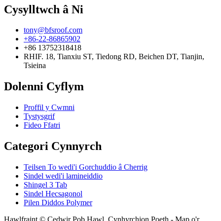
Cysylltwch â Ni
tony@bfsroof.com
+86-22-86865902
+86 13752318418
RHIF. 18, Tianxiu ST, Tiedong RD, Beichen DT, Tianjin,
Tsieina
Dolenni Cyflym
Proffil y Cwmni
Tystysgrif
Fideo Ffatri
Categori Cynnyrch
Teilsen To wedi'i Gorchuddio â Cherrig
Sindel wedi'i lamineiddio
Shingel 3 Tab
Sindel Hecsagonol
Pilen Diddos Polymer
Hawlfraint © Cedwir Pob Hawl. Cynhyrchion Poeth - Map o'r