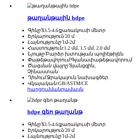
թաղանթային hdpe
Գինը՝
$3.5-4.6/քառակուսի մետր
Երկարություն՝
20 մ
Լայնությունը՝
1մ-2մ
Հաստություն:
1.2 մմ, 1.5 մմ, 2.0 մմ
Նյութը՝
Բարձր խտության պոլիէթիլեն
Փաթեթավորում:
Գլանափաթեթավորում
Ծագման վայրը՝
Տյանցզին, ​​
Չինաստան
Դիմում.
Ջրակայուն նախագծեր
Վկայական:
GB/ASTM/CE
հարցում
մանրամասն
hdpe գեո թաղանթ
Գինը՝
$3.5-4.6/քառակուսի մետր
Երկարություն՝
20 մ
Լայնությունը՝
1մ-2մ