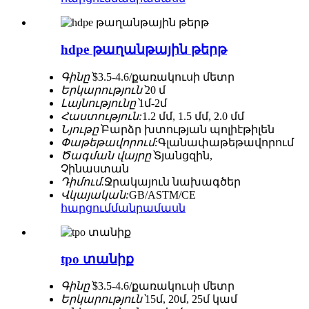
hdpe թաղանթային թերթ
Գինը՝
$3.5-4.6/քառակուսի մետր
Երկարություն՝
20 մ
Լայնությունը՝
1մ-2մ
Հաստություն:
1.2 մմ, 1.5 մմ, 2.0 մմ
Նյութը՝
Բարձր խտության պոլիէթիլեն
Փաթեթավորում:
Գլանափաթեթավորում
Ծագման վայրը՝
Տյանցզին, ​​
Չինաստան
Դիմում.
Ջրակայուն նախագծեր
Վկայական:
GB/ASTM/CE
հարցում
մանրամասն
tpo տանիք
Գինը՝
$3.5-4.6/քառակուսի մետր
Երկարություն՝
15մ, 20մ, 25մ կամ