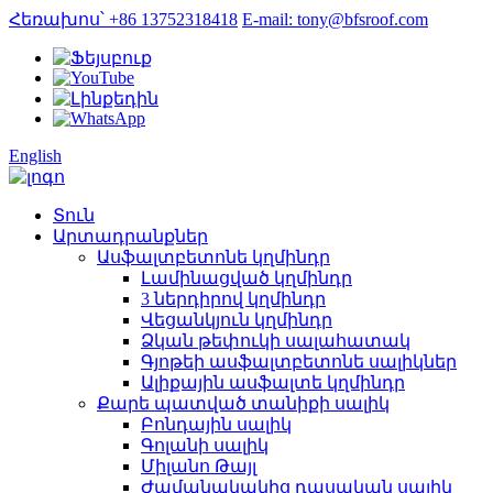
Հեռախոս՝ +86 13752318418
E-mail: tony@bfsroof.com
English
Տուն
Արտադրանքներ
Ասֆալտբետոնե կղմինդր
Լամինացված կղմինդր
3 ներդիրով կղմինդր
Վեցանկյուն կղմինդր
Ձկան թեփուկի սալահատակ
Գյոթեի ասֆալտբետոնե սալիկներ
Ալիքային ասֆալտե կղմինդր
Քարե պատված տանիքի սալիկ
Բոնդային սալիկ
Գոլանի սալիկ
Միլանո Թայլ
Ժամանակակից դասական սալիկ