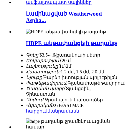
Լամինացված Weatherwood
Aspha...
HDPE անթափանցելի թաղանթ
Գինը՝
$3.5-4.6/քառակուսի մետր
Երկարություն՝
20 մ
Լայնությունը՝
1մ-2մ
Հաստություն:
1.2 մմ, 1.5 մմ, 2.0 մմ
Նյութը՝
Բարձր խտության պոլիէթիլեն
Փաթեթավորում:
Գլանափաթեթավորում
Ծագման վայրը՝
Տյանցզին, ​​
Չինաստան
Դիմում.
Ջրակայուն նախագծեր
Վկայական:
GB/ASTM/CE
հարցում
մանրամասն