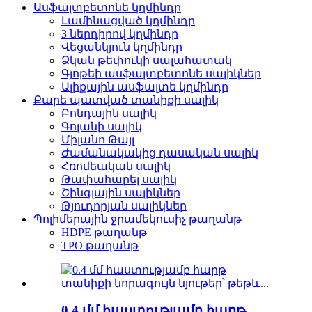
Ասֆալտբետոնե կղմինդր
Լամինացված կղմինդր
3 ներդիրով կղմինդր
Վեցանկյուն կղմինդր
Ձկան թեփուկի սալահատակ
Գյոթեի ասֆալտբետոնե սալիկներ
Ալիքային ասֆալտե կղմինդր
Քարե պատված տանիքի սալիկ
Բոնդային սալիկ
Գոլանի սալիկ
Միլանո Թայլ
Ժամանակակից դասական սալիկ
Հռոմեական սալիկ
Թափահարել սալիկ
Շինգլային սալիկներ
Թյուդորյան սալիկներ
Պոլիմերային ջրամեկուսիչ թաղանթ
HDPE թաղանթ
TPO թաղանթ
0.4 մմ հաստությամբ հարթ