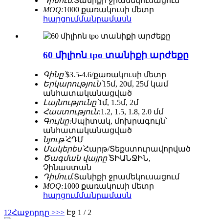
Դիմում.
Տանիքի ջրամեկուսացում
MOQ:
1000 քառակուսի մետր
հարցում
մանրամասն
60 միլիոն tpo տանիքի արժեքը
Գինը՝
$3.5-4.6/քառակուսի մետր
Երկարություն՝
15մ, 20մ, 25մ կամ
անհատականացված
Լայնությունը՝
1մ, 1.5մ, 2մ
Հաստություն:
1.2, 1.5, 1.8, 2.0 մմ
Գույնը։
Սպիտակ, մոխրագույն՝
անհատականացված
նյութ՝
ՀԴՄ
Մակերես՝
Հարթ/Տեքստուրավորված
Ծագման վայրը՝
ՏԻԱՆՋԻՆ,
Չինաստան
Դիմում.
Տանիքի ջրամեկուսացում
MOQ:
1000 քառակուսի մետր
հարցում
մանրամասն
1
2
Հաջորդը >
>>
Էջ 1 / 2