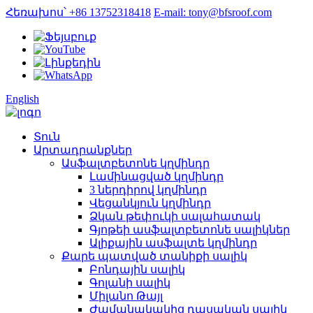
Հեռախոս՝ +86 13752318418
E-mail: tony@bfsroof.com
English
Տուն
Արտադրանքներ
Ասֆալտբետոնե կղմինդր
Լամինացված կղմինդր
3 ներդիրով կղմինդր
Վեցանկյուն կղմինդր
Ձկան թեփուկի սալահատակ
Գյոթեի ասֆալտբետոնե սալիկներ
Ալիքային ասֆալտե կղմինդր
Քարե պատված տանիքի սալիկ
Բոնդային սալիկ
Գոլանի սալիկ
Միլանո Թայլ
Ժամանակակից դասական սալիկ