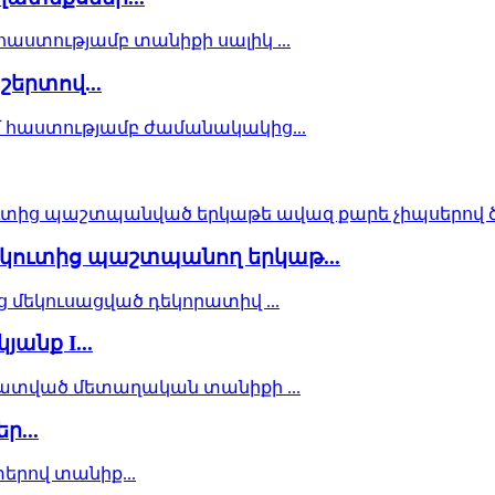
երտով...
կուտից պաշտպանող երկաթ...
նք I...
ր...