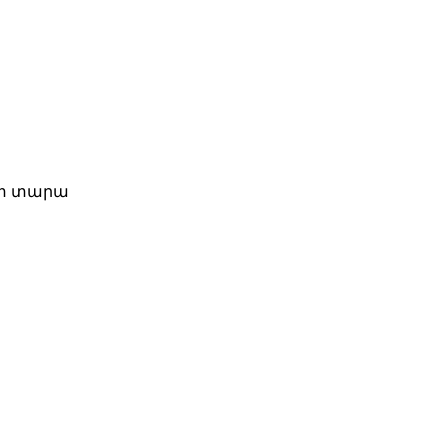
ափ տարա