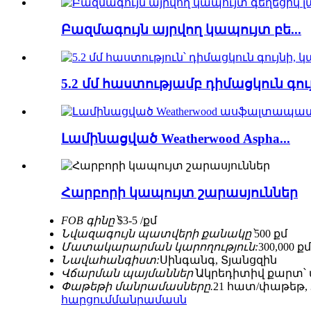
Բազմագույն այրվող կապույտ բե...
5.2 մմ հաստությամբ դիմացկուն գույն
Լամինացված Weatherwood Aspha...
Հարբորի կապույտ շարասյուններ
FOB գինը՝
$3-5 /քմ
Նվազագույն պատվերի քանակը՝
500 քմ
Մատակարարման կարողություն:
300,000 
Նավահանգիստ:
Սինգանգ, Տյանցզին
Վճարման պայմաններ՝
Ակրեդիտիվ քարտ՝ 
Փաթեթի մանրամասները.
21 հատ/փաթեթ, 
հարցում
մանրամասն