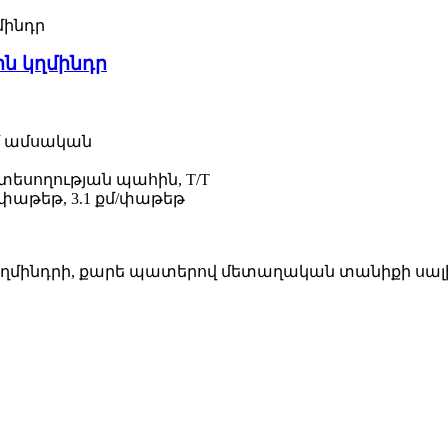
ն կղմինդր
քմ ամսական
տեսողության պահին, T/T
փաթեթ, 3.1 քմ/փաթեթ
 կղմինդրի, քարե պատերով մետաղական տանիքի սալ