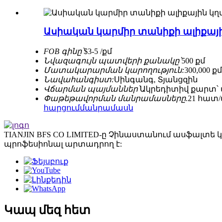
Ասիական կարմիր տանիքի ալիքայի
FOB գինը՝
$3-5 /քմ
Նվազագույն պատվերի քանակը՝
500 քմ
Մատակարարման կարողություն:
300,000 
Նավահանգիստ:
Սինգանգ, Տյանցզին
Վճարման պայմաններ՝
Ակրեդիտիվ քարտ՝ 
Փաթեթավորման մանրամասները.
21 հատ/
հարցում
մանրամասն
TIANJIN BFS CO LIMITED-ը Չինաստանում ասֆալտե
պրոֆեսիոնալ արտադրող է:
Կապ մեզ հետ