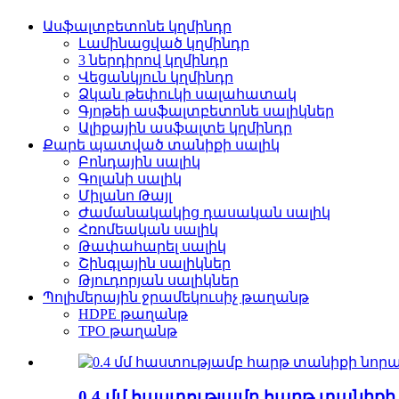
Ասֆալտբետոնե կղմինդր
Լամինացված կղմինդր
3 ներդիրով կղմինդր
Վեցանկյուն կղմինդր
Ձկան թեփուկի սալահատակ
Գյոթեի ասֆալտբետոնե սալիկներ
Ալիքային ասֆալտե կղմինդր
Քարե պատված տանիքի սալիկ
Բոնդային սալիկ
Գոլանի սալիկ
Միլանո Թայլ
Ժամանակակից դասական սալիկ
Հռոմեական սալիկ
Թափահարել սալիկ
Շինգլային սալիկներ
Թյուդորյան սալիկներ
Պոլիմերային ջրամեկուսիչ թաղանթ
HDPE թաղանթ
TPO թաղանթ
0.4 մմ հաստությամբ հարթ տանիքի 