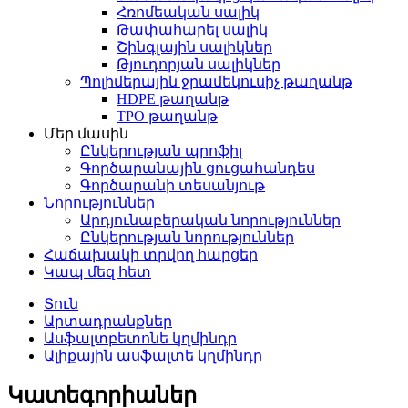
Հռոմեական սալիկ
Թափահարել սալիկ
Շինգլային սալիկներ
Թյուդորյան սալիկներ
Պոլիմերային ջրամեկուսիչ թաղանթ
HDPE թաղանթ
TPO թաղանթ
Մեր մասին
Ընկերության պրոֆիլ
Գործարանային ցուցահանդես
Գործարանի տեսանյութ
Նորություններ
Արդյունաբերական նորություններ
Ընկերության նորություններ
Հաճախակի տրվող հարցեր
Կապ մեզ հետ
Տուն
Արտադրանքներ
Ասֆալտբետոնե կղմինդր
Ալիքային ասֆալտե կղմինդր
Կատեգորիաներ