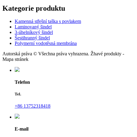
Kategorie produktu
Kamenná střešní taška s povlakem
Laminovaný šindel
3-úhelníkový šindel
Šestihranný šindel
Polymerní vodotěsná membrána
Autorská práva © Všechna práva vyhrazena. Žhavé produkty -
Mapa stránek
Telefon
Tel.
+86 13752318418
E-mail