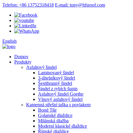
Telefon: +86 13752318418
E-mail: tony@bfsroof.com
English
Domov
Produkty
Asfaltový šindel
Laminovaný šindel
3-úhelníkový šindel
Šestihranný šindel
Šindel z rybích šupin
Asfaltový šindel Goethe
Vlnový asfaltový šindel
Kamenná střešní taška s povlakem
Bond Tile
Golanské dlaždice
Milánská dlažba
Moderní klasické dlaždice
Římské dlaždice