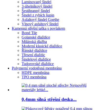
Laminovaný šindel
3-úhelníkový šindel
Šestihranný šindel
Šindel z rybích šupin
Asfaltový šindel Goethe
Vlnový asfaltový šindel
Kamenná střešní taška s povlakem
Bond Tile
Golanské dlaždice
Milánská dlažba
Moderní klasické dlaždice
Římské dlaždice
Třesení dlaždic
Šindelové dlaždice
Tudorovské dlaždice
Polymerní vodotěsná membrána
HDPE membrána
TPO membrána
0,4mm silná střešní deska...