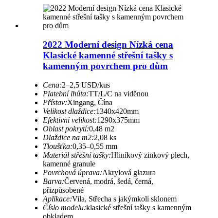
2022 Moderní design Nízká cena
Klasické kamenné střešní tašky s
kamenným povrchem pro dům
Cena:
2–2,5 USD/kus
Platební lhůta:
TT/L/C na viděnou
Přístav:
Xingang, Čína
Velikost dlaždice:
1340x420mm
Efektivní velikost:
1290x375mm
Oblast pokrytí:
0,48 m2
Dlaždice na m2:
2,08 ks
Tloušťka:
0,35–0,55 mm
Materiál střešní tašky:
Hliníkový zinkový plech,
kamenné granule
Povrchová úprava:
Akrylová glazura
Barva:
Červená, modrá, šedá, černá,
přizpůsobené
Aplikace:
Vila, Střecha s jakýmkoli sklonem
Číslo modelu:
klasické střešní tašky s kamenným
obkladem