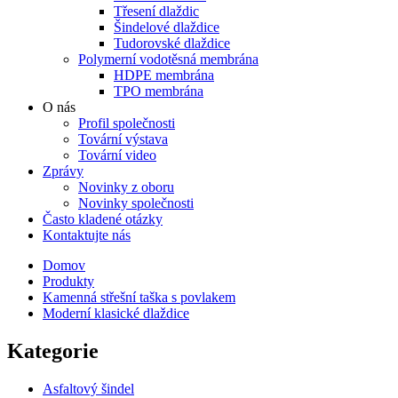
Třesení dlaždic
Šindelové dlaždice
Tudorovské dlaždice
Polymerní vodotěsná membrána
HDPE membrána
TPO membrána
O nás
Profil společnosti
Tovární výstava
Tovární video
Zprávy
Novinky z oboru
Novinky společnosti
Často kladené otázky
Kontaktujte nás
Domov
Produkty
Kamenná střešní taška s povlakem
Moderní klasické dlaždice
Kategorie
Asfaltový šindel