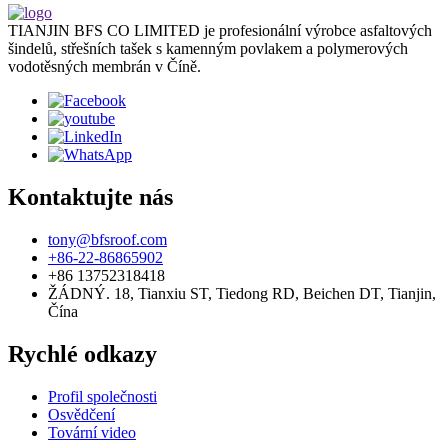
TIANJIN BFS CO LIMITED je profesionální výrobce asfaltových
šindelů, střešních tašek s kamenným povlakem a polymerových
vodotěsných membrán v Číně.
Kontaktujte nás
tony@bfsroof.com
+86-22-86865902
+86 13752318418
ŽÁDNÝ. 18, Tianxiu ST, Tiedong RD, Beichen DT, Tianjin,
Čína
Rychlé odkazy
Profil společnosti
Osvědčení
Tovární video