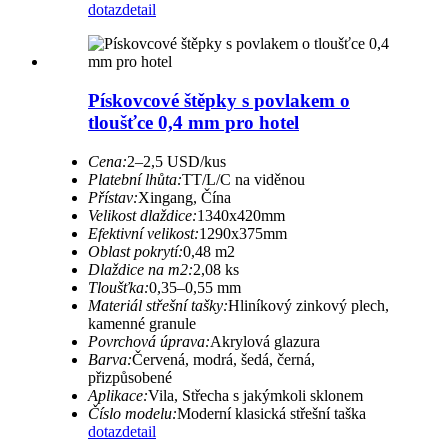
dotaz
detail
Pískovcové štěpky s povlakem o
tloušťce 0,4 mm pro hotel
Cena:
2–2,5 USD/kus
Platební lhůta:
TT/L/C na viděnou
Přístav:
Xingang, Čína
Velikost dlaždice:
1340x420mm
Efektivní velikost:
1290x375mm
Oblast pokrytí:
0,48 m2
Dlaždice na m2:
2,08 ks
Tloušťka:
0,35–0,55 mm
Materiál střešní tašky:
Hliníkový zinkový plech,
kamenné granule
Povrchová úprava:
Akrylová glazura
Barva:
Červená, modrá, šedá, černá,
přizpůsobené
Aplikace:
Vila, Střecha s jakýmkoli sklonem
Číslo modelu:
Moderní klasická střešní taška
dotaz
detail