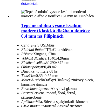
dotaz
detail
Tepelně odolná vysoce kvalitní
moderní klasická dlažba o tloušťce
0,4 mm na Filipínách
Cena:
2–2,5 USD/kus
Platební lhůta:
TT/L/C na viděnou
Přístav:
Xingang, Čína
Velikost dlaždice:
1340x420mm
Efektivní velikost:
1290x375mm
Oblast pokrytí:
0,48 m2
Dlaždice na m2:
2,08 ks
Tloušťka:
0,35–0,55 mm
Materiál střešní tašky:
Hliníkový zinkový plech,
kamenné granule
Povrchová úprava:
Akrylová glazura
Barva:
Červená, modrá, šedá, černá,
přizpůsobené
Aplikace:
Vila, Střecha s jakýmkoli sklonem
Číslo modelu:
Moderní klasické dlaždice