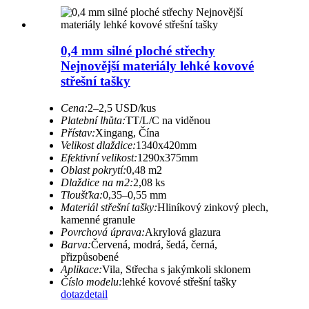
0,4 mm silné ploché střechy
Nejnovější materiály lehké kovové
střešní tašky
Cena:
2–2,5 USD/kus
Platební lhůta:
TT/L/C na viděnou
Přístav:
Xingang, Čína
Velikost dlaždice:
1340x420mm
Efektivní velikost:
1290x375mm
Oblast pokrytí:
0,48 m2
Dlaždice na m2:
2,08 ks
Tloušťka:
0,35–0,55 mm
Materiál střešní tašky:
Hliníkový zinkový plech,
kamenné granule
Povrchová úprava:
Akrylová glazura
Barva:
Červená, modrá, šedá, černá,
přizpůsobené
Aplikace:
Vila, Střecha s jakýmkoli sklonem
Číslo modelu:
lehké kovové střešní tašky
dotaz
detail