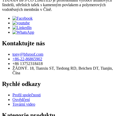
TIANJIN BFS CO LIMITED je profesionální výrobce asfaltových
šindelů, střešních tašek s kamenným povlakem a polymerových
vodotěsných membrán v Číně.
Kontaktujte nás
tony@bfsroof.com
+86-22-86865902
+86 13752318418
ŽÁDNÝ. 18, Tianxiu ST, Tiedong RD, Beichen DT, Tianjin,
Čína
Rychlé odkazy
Profil společnosti
Osvědčení
Tovární video
Kategorie produktu