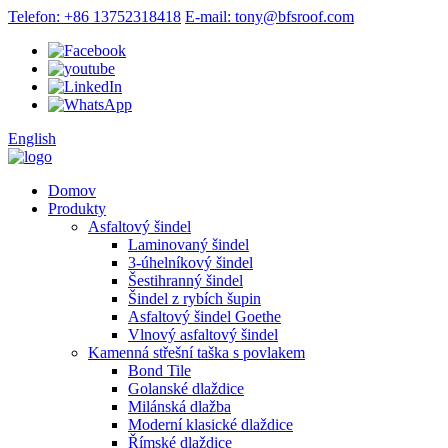
Telefon: +86 13752318418
E-mail: tony@bfsroof.com
English
Domov
Produkty
Asfaltový šindel
Laminovaný šindel
3-úhelníkový šindel
Šestihranný šindel
Šindel z rybích šupin
Asfaltový šindel Goethe
Vlnový asfaltový šindel
Kamenná střešní taška s povlakem
Bond Tile
Golanské dlaždice
Milánská dlažba
Moderní klasické dlaždice
Římské dlaždice