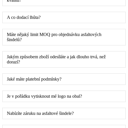
kvalitu?
A co dodací lhůta?
Máte nějaký limit MOQ pro objednávku asfaltových
šindelů?
Jakým způsobem zboží odesíláte a jak dlouho trvá, než
dorazí?
Jaké máte platební podmínky?
Je v pořádku vytisknout mé logo na obal?
Nabízíte záruku na asfaltové šindele?