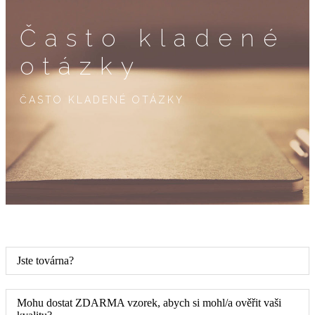
Často kladené
otázky
ČASTO KLADENÉ OTÁZKY
Jste továrna?
Mohu dostat ZDARMA vzorek, abych si mohl/a ověřit vaši