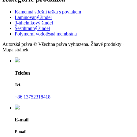
Kamenná střešní taška s povlakem
Laminovaný šindel
3-úhelníkový šindel
Šestihranný šindel
Polymerní vodotěsná membrána
Autorská práva © Všechna práva vyhrazena. Žhavé produkty -
Mapa stránek
Telefon
Tel.
+86 13752318418
E-mail
E-mail