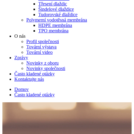
Třesení dlaždic
Šindelové dlaždice
Tudorovské dlaždice
Polymerní vodotěsná membrána
HDPE membrána
TPO membrána
O nás
Profil společnosti
Tovární výstava
Tovární video
Zprávy
Novinky z oboru
Novinky společnosti
Často kladené otázky
Kontaktujte nás
Domov
Často kladené otázky