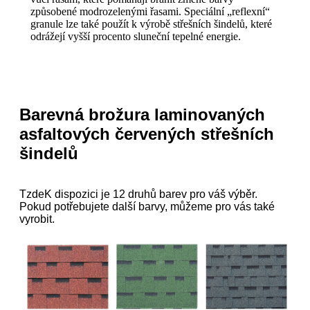
způsobené modrozelenými řasami. Speciální „reflexní“
granule lze také použít k výrobě střešních šindelů, které
odrážejí vyšší procento sluneční tepelné energie.
Barevná brožura laminovaných
asfaltových červených střešních
šindelů
T
zde
K dispozici je 12 druhů barev pro váš výběr.
Pokud potřebujete další barvy, můžeme pro vás také
vyrobit.