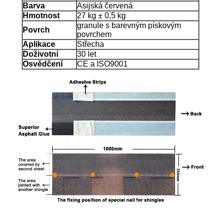
Barva
Asijská červená
Hmotnost
27 kg ± 0,5 kg
granule s barevným pískovým
Povrch
povrchem
Aplikace
Střecha
Doživotní
30 let
Osvědčení
CE a ISO9001