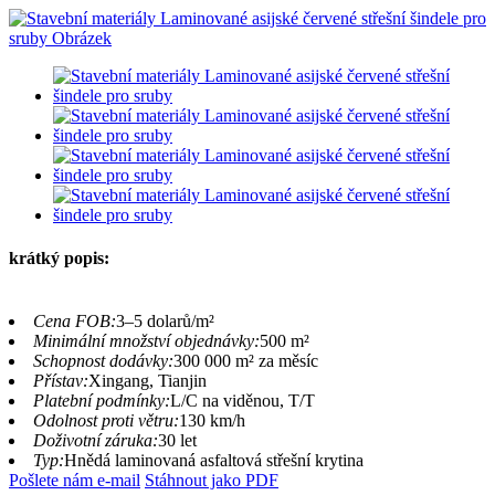
krátký popis:
Cena FOB:
3–5 dolarů/m²
Minimální množství objednávky:
500 m²
Schopnost dodávky:
300 000 m² za měsíc
Přístav:
Xingang, Tianjin
Platební podmínky:
L/C na viděnou, T/T
Odolnost proti větru:
130 km/h
Doživotní záruka:
30 let
Typ:
Hnědá laminovaná asfaltová střešní krytina
Pošlete nám e-mail
Stáhnout jako PDF