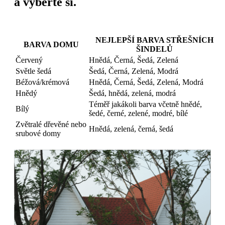
a vyberte si.
NEJLEPŠÍ BARVA STŘEŠNÍCH
BARVA DOMU
ŠINDELŮ
Červený
Hnědá, Černá, Šedá, Zelená
Světle šedá
Šedá, Černá, Zelená, Modrá
Béžová/krémová
Hnědá, Černá, Šedá, Zelená, Modrá
Hnědý
Šedá, hnědá, zelená, modrá
Téměř jakákoli barva včetně hnědé,
Bílý
šedé, černé, zelené, modré, bílé
Zvětralé dřevěné nebo
Hnědá, zelená, černá, šedá
srubové domy