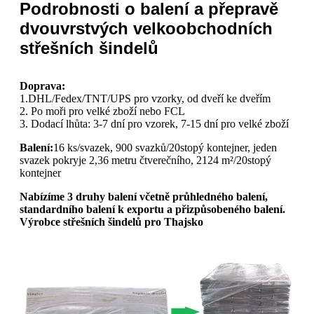
Podrobnosti o balení a přepravě
dvouvrstvých velkoobchodních
střešních šindelů
Doprava:
1.DHL/Fedex/TNT/UPS pro vzorky, od dveří ke dveřím
2. Po moři pro velké zboží nebo FCL
3. Dodací lhůta: 3-7 dní pro vzorek, 7-15 dní pro velké zboží
Balení:
16 ks/svazek, 900 svazků/20stopý kontejner, jeden
svazek pokryje 2,36 metru čtverečního, 2124 m²/20stopý
kontejner
Nabízíme 3 druhy balení včetně průhledného balení,
standardního balení k exportu a přizpůsobeného balení.
Výrobce střešních šindelů pro Thajsko