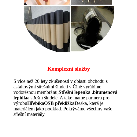
Komplexní služby
S více než 20 lety zkušeností v oblasti obchodu s
asfaltovými střešními šindeli v Číně vyrábíme
vodotěsnou membránu,
Střešní lepenka
,
bitumenová
lepidla
a střešní šindele. A také máme partnera pro
výrobu
Hřebík
a
OSB překližka
Deska, která je
materiálem jako podklad. Pokrýváme všechny vaše
střešní materiály.