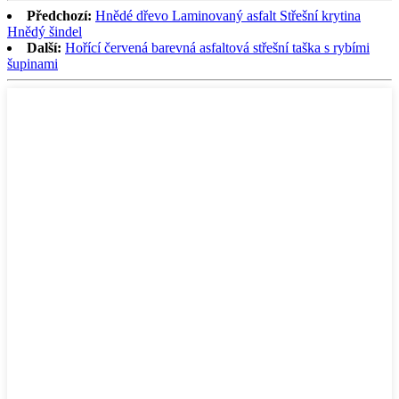
Předchozí:
Hnědé dřevo Laminovaný asfalt Střešní krytina
Hnědý šindel
Další:
Hořící červená barevná asfaltová střešní taška s rybími
šupinami