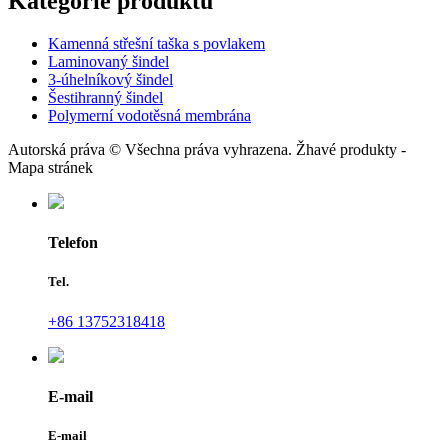
Kategorie produktu
Kamenná střešní taška s povlakem
Laminovaný šindel
3-úhelníkový šindel
Šestihranný šindel
Polymerní vodotěsná membrána
Autorská práva © Všechna práva vyhrazena. Žhavé produkty -
Mapa stránek
Telefon
Tel.
+86 13752318418
E-mail
E-mail