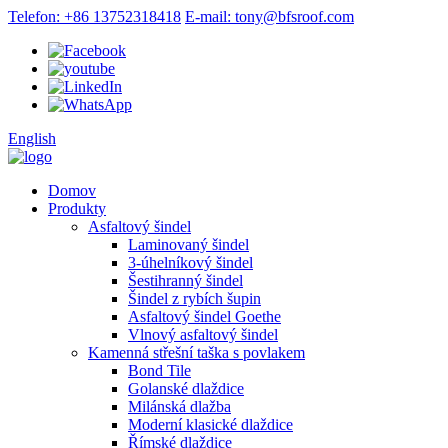
Telefon: +86 13752318418
E-mail: tony@bfsroof.com
English
Domov
Produkty
Asfaltový šindel
Laminovaný šindel
3-úhelníkový šindel
Šestihranný šindel
Šindel z rybích šupin
Asfaltový šindel Goethe
Vlnový asfaltový šindel
Kamenná střešní taška s povlakem
Bond Tile
Golanské dlaždice
Milánská dlažba
Moderní klasické dlaždice
Římské dlaždice