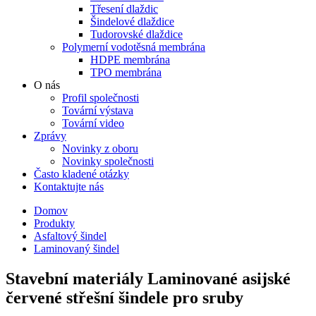
Třesení dlaždic
Šindelové dlaždice
Tudorovské dlaždice
Polymerní vodotěsná membrána
HDPE membrána
TPO membrána
O nás
Profil společnosti
Tovární výstava
Tovární video
Zprávy
Novinky z oboru
Novinky společnosti
Často kladené otázky
Kontaktujte nás
Domov
Produkty
Asfaltový šindel
Laminovaný šindel
Stavební materiály Laminované asijské
červené střešní šindele pro sruby