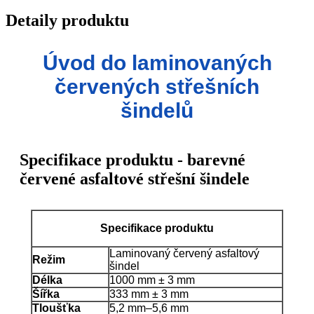
Detaily produktu
Úvod do laminovaných
červených střešních
šindelů
Specifikace produktu - barevné
červené asfaltové střešní šindele
Specifikace produktu
Laminovaný červený asfaltový
Režim
šindel
Délka
1000 mm ± 3 mm
Šířka
333 mm ± 3 mm
Tloušťka
5,2 mm–5,6 mm