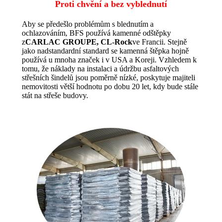
Proti chvění a bez vyblednutí
Aby se předešlo problémům s blednutím a
ochlazováním, BFS používá kamenné odštěpky
z
CARLAC GROUPE, CL-Rock
ve Francii. Stejně
jako nadstandardní standard se kamenná štěpka hojně
používá u mnoha značek i v USA a Koreji. Vzhledem k
tomu, že náklady na instalaci a údržbu asfaltových
střešních šindelů jsou poměrně nízké, poskytuje majiteli
nemovitosti větší hodnotu po dobu 20 let, kdy bude stále
stát na střeše budovy.