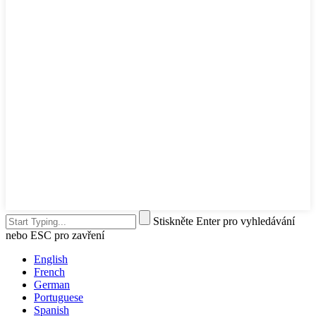
Stiskněte Enter pro vyhledávání
nebo ESC pro zavření
English
French
German
Portuguese
Spanish