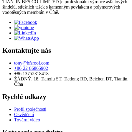
TIANJIN BFS CO LIMITED je profesionální výrobce asfaltových
šindelů, střešních tašek s kamenným povlakem a polymerových
vodotěsných membrán v Číně.
Kontaktujte nás
tony@bfsroof.com
+86-22-86865902
+86 13752318418
ŽÁDNÝ. 18, Tianxiu ST, Tiedong RD, Beichen DT, Tianjin,
Čína
Rychlé odkazy
Profil společnosti
Osvědčení
Tovární video