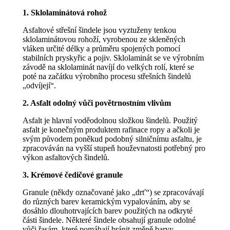
1. Sklolaminátová rohož
Asfaltové střešní šindele jsou vyztuženy tenkou
sklolaminátovou rohoží, vyrobenou ze skleněných
vláken určité délky a průměru spojených pomocí
stabilních pryskyřic a pojiv. Sklolaminát se ve výrobním
závodě na sklolaminát navíjí do velkých rolí, které se
poté na začátku výrobního procesu střešních šindelů
„odvíjejí“.
2. Asfalt odolný vůči povětrnostním vlivům
Asfalt je hlavní voděodolnou složkou šindelů. Použitý
asfalt je konečným produktem rafinace ropy a ačkoli je
svým původem poněkud podobný silničnímu asfaltu, je
zpracováván na vyšší stupeň houževnatosti potřebný pro
výkon asfaltových šindelů.
3. Krémové čedičové granule
Granule (někdy označované jako „drť“) se zpracovávají
do různých barev keramickým vypalováním, aby se
dosáhlo dlouhotrvajících barev použitých na odkryté
části šindele. Některé šindele obsahují granule odolné
vůči řasám, které pomáhají bránit změně barvy