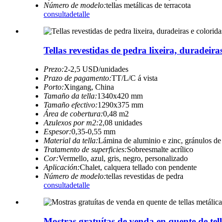
Número de modelo:
tellas metálicas de terracota
consulta
detalle
Tellas revestidas de pedra lixeira, duradeira
Prezo:
2-2,5 USD/unidades
Prazo de pagamento:
TT/L/C á vista
Porto:
Xingang, China
Tamaño da tella:
1340x420 mm
Tamaño efectivo:
1290x375 mm
Área de cobertura:
0,48 m2
Azulexos por m2:
2,08 unidades
Espesor:
0,35-0,55 mm
Material da tella:
Lámina de aluminio e zinc, gránulos de
Tratamento de superficies:
Sobreesmalte acrílico
Cor:
Vermello, azul, gris, negro, personalizado
Aplicación:
Chalet, calquera tellado con pendente
Número de modelo:
tellas revestidas de pedra
consulta
detalle
Mostras gratuítas de venda en quente de tel