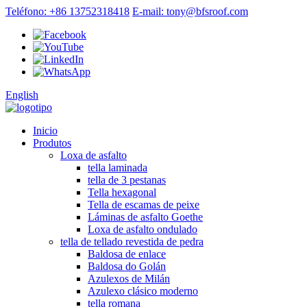
Teléfono: +86 13752318418
E-mail: tony@bfsroof.com
English
Inicio
Produtos
Loxa de asfalto
tella laminada
tella de 3 pestanas
Tella hexagonal
Tella de escamas de peixe
Láminas de asfalto Goethe
Loxa de asfalto ondulado
tella de tellado revestida de pedra
Baldosa de enlace
Baldosa do Golán
Azulexos de Milán
Azulexo clásico moderno
tella romana