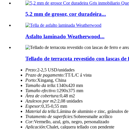
5,2 mm de grosor, cor duradeira...
Asfalto laminado Weatherwood...
Tellado de terracota revestido con lascas de
Prezo:
2-2,5 USD/unidades
Prazo de pagamento:
TT/L/C á vista
Porto:
Xingang, China
Tamaño da tella:
1340x420 mm
Tamaño efectivo:
1290x375 mm
Área de cobertura:
0,48 m2
Azulexos por m2:
2,08 unidades
Espesor:
0,35-0,55 mm
Material da tella:
Lámina de aluminio e zinc, gránulos de
Tratamento de superficies:
Sobreesmalte acrílico
Cor:
Vermello, azul, gris, negro, personalizado
Aplicación:
Chalet, calquera tellado con pendente