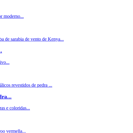
.
ra...