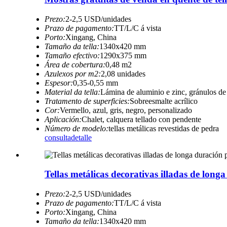
Prezo:
2-2,5 USD/unidades
Prazo de pagamento:
TT/L/C á vista
Porto:
Xingang, China
Tamaño da tella:
1340x420 mm
Tamaño efectivo:
1290x375 mm
Área de cobertura:
0,48 m2
Azulexos por m2:
2,08 unidades
Espesor:
0,35-0,55 mm
Material da tella:
Lámina de aluminio e zinc, gránulos de
Tratamento de superficies:
Sobreesmalte acrílico
Cor:
Vermello, azul, gris, negro, personalizado
Aplicación:
Chalet, calquera tellado con pendente
Número de modelo:
tellas metálicas revestidas de pedra
consulta
detalle
Tellas metálicas decorativas illadas de long
Prezo:
2-2,5 USD/unidades
Prazo de pagamento:
TT/L/C á vista
Porto:
Xingang, China
Tamaño da tella:
1340x420 mm