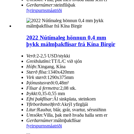
Gerðarnúmer:
steinflísþak
fyrirspurn
smáatriði
2022 Nútímaleg hönnun 0,4 mm
þykk málmþakflísar frá Kína Birgir
Verð:
2-2,5 USD/stykki
Greiðslutími:
TT/L/C við sjón
Höfn:
Xingang, Kína
Stærð flísa:
1340x420mm
Virk stærð:
1290x375mm
Þjónustusvæði:
0,48m²
Flísar á fermetra:
2,08 stk.
Þykkt:
0,35-0,55 mm
Efni þakflísar:
Ál sinkplata, steinkorn
Yfirborðsmeðferð:
Akrýl yfirgljái
Litur:
Rauður, blár, grár, svartur, sérsniðinn
Umsókn:
Villa, þak með hvaða halla sem er
Gerðarnúmer:
málmþakflísar
fyrirspurn
smáatriði