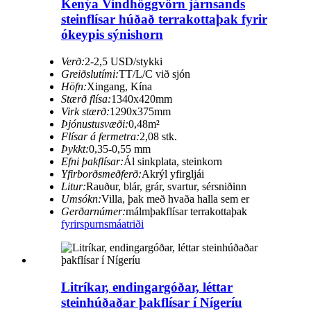
Kenýa Vindhöggvörn járnsands
steinflísar húðað terrakottaþak fyrir
ókeypis sýnishorn
Verð:
2-2,5 USD/stykki
Greiðslutími:
TT/L/C við sjón
Höfn:
Xingang, Kína
Stærð flísa:
1340x420mm
Virk stærð:
1290x375mm
Þjónustusvæði:
0,48m²
Flísar á fermetra:
2,08 stk.
Þykkt:
0,35-0,55 mm
Efni þakflísar:
Ál sinkplata, steinkorn
Yfirborðsmeðferð:
Akrýl yfirgljái
Litur:
Rauður, blár, grár, svartur, sérsniðinn
Umsókn:
Villa, þak með hvaða halla sem er
Gerðarnúmer:
málmþakflísar terrakottaþak
fyrirspurn
smáatriði
Litríkar, endingargóðar, léttar
steinhúðaðar þakflísar í Nígeríu