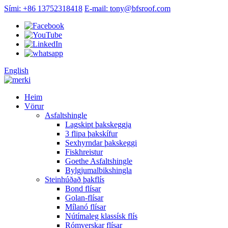
Sími: +86 13752318418
E-mail: tony@bfsroof.com
English
Heim
Vörur
Asfaltshingle
Lagskipt þakskeggja
3 flipa þakskífur
Sexhyrndar þakskeggi
Fiskhreistur
Goethe Asfaltshingle
Bylgjumalbikshingla
Steinhúðað þakflís
Bond flísar
Golan-flísar
Mílanó flísar
Nútímaleg klassísk flís
Rómverskar flísar