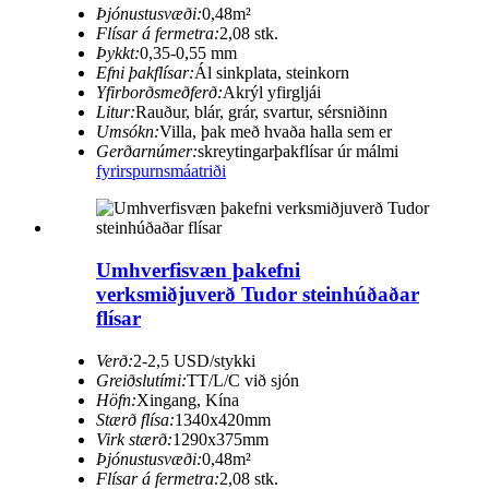
Þjónustusvæði:
0,48m²
Flísar á fermetra:
2,08 stk.
Þykkt:
0,35-0,55 mm
Efni þakflísar:
Ál sinkplata, steinkorn
Yfirborðsmeðferð:
Akrýl yfirgljái
Litur:
Rauður, blár, grár, svartur, sérsniðinn
Umsókn:
Villa, þak með hvaða halla sem er
Gerðarnúmer:
skreytingarþakflísar úr málmi
fyrirspurn
smáatriði
Umhverfisvæn þakefni
verksmiðjuverð Tudor steinhúðaðar
flísar
Verð:
2-2,5 USD/stykki
Greiðslutími:
TT/L/C við sjón
Höfn:
Xingang, Kína
Stærð flísa:
1340x420mm
Virk stærð:
1290x375mm
Þjónustusvæði:
0,48m²
Flísar á fermetra:
2,08 stk.