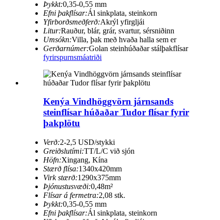
Þykkt:
0,35-0,55 mm
Efni þakflísar:
Ál sinkplata, steinkorn
Yfirborðsmeðferð:
Akrýl yfirgljái
Litur:
Rauður, blár, grár, svartur, sérsniðinn
Umsókn:
Villa, þak með hvaða halla sem er
Gerðarnúmer:
Golan steinhúðaðar stálþakflísar
fyrirspurn
smáatriði
Kenýa Vindhöggvörn járnsands
steinflísar húðaðar Tudor flísar fyrir
þakplötu
Verð:
2-2,5 USD/stykki
Greiðslutími:
TT/L/C við sjón
Höfn:
Xingang, Kína
Stærð flísa:
1340x420mm
Virk stærð:
1290x375mm
Þjónustusvæði:
0,48m²
Flísar á fermetra:
2,08 stk.
Þykkt:
0,35-0,55 mm
Efni þakflísar:
Ál sinkplata, steinkorn