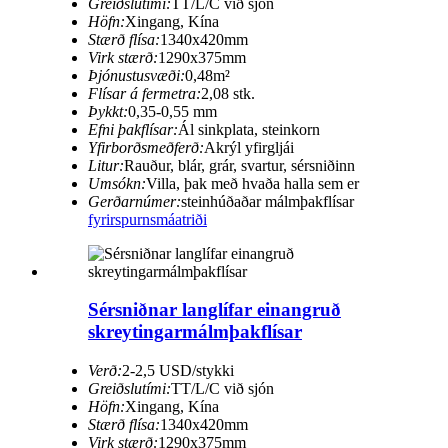
Greiðslutími:
TT/L/C við sjón
Höfn:
Xingang, Kína
Stærð flísa:
1340x420mm
Virk stærð:
1290x375mm
Þjónustusvæði:
0,48m²
Flísar á fermetra:
2,08 stk.
Þykkt:
0,35-0,55 mm
Efni þakflísar:
Ál sinkplata, steinkorn
Yfirborðsmeðferð:
Akrýl yfirgljái
Litur:
Rauður, blár, grár, svartur, sérsniðinn
Umsókn:
Villa, þak með hvaða halla sem er
Gerðarnúmer:
steinhúðaðar málmþakflísar
fyrirspurn
smáatriði
Sérsniðnar langlífar einangruð
skreytingarmálmþakflísar
Verð:
2-2,5 USD/stykki
Greiðslutími:
TT/L/C við sjón
Höfn:
Xingang, Kína
Stærð flísa:
1340x420mm
Virk stærð:
1290x375mm