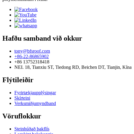
Hafðu samband við okkur
tony@bfsroof.com
+86-22-86865902
+86 13752318418
NEI. 18, Tianxiu ST, Tiedong RD, Beichen DT, Tianjin, Kína
Flýtileiðir
Fyrirtækjaupplýsingar
Skírteini
Verksmiðjumyndband
Vöruflokkur
Steinhúðað þakflís