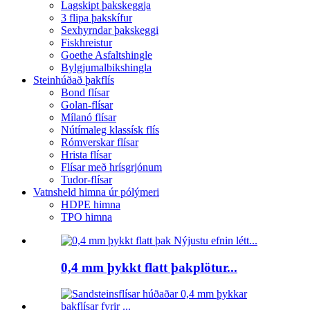
Lagskipt þakskeggja
3 flipa þakskífur
Sexhyrndar þakskeggi
Fiskhreistur
Goethe Asfaltshingle
Bylgjumalbikshingla
Steinhúðað þakflís
Bond flísar
Golan-flísar
Mílanó flísar
Nútímaleg klassísk flís
Rómverskar flísar
Hrista flísar
Flísar með hrísgrjónum
Tudor-flísar
Vatnsheld himna úr pólýmeri
HDPE himna
TPO himna
0,4 mm þykkt flatt þakplötur...