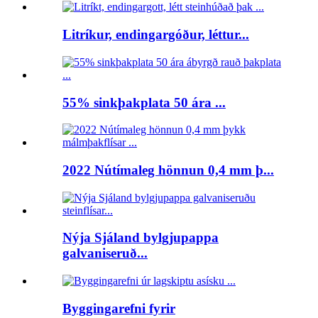
Litríkur, endingargóður, léttur...
55% sinkþakplata 50 ára ...
2022 Nútímaleg hönnun 0,4 mm þ...
Nýja Sjáland bylgjupappa
galvaniseruð...
Byggingarefni fyrir