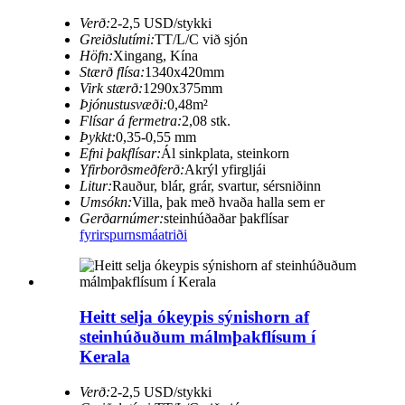
Verð:
2-2,5 USD/stykki
Greiðslutími:
TT/L/C við sjón
Höfn:
Xingang, Kína
Stærð flísa:
1340x420mm
Virk stærð:
1290x375mm
Þjónustusvæði:
0,48m²
Flísar á fermetra:
2,08 stk.
Þykkt:
0,35-0,55 mm
Efni þakflísar:
Ál sinkplata, steinkorn
Yfirborðsmeðferð:
Akrýl yfirgljái
Litur:
Rauður, blár, grár, svartur, sérsniðinn
Umsókn:
Villa, þak með hvaða halla sem er
Gerðarnúmer:
steinhúðaðar þakflísar
fyrirspurn
smáatriði
Heitt selja ókeypis sýnishorn af
steinhúðuðum málmþakflísum í
Kerala
Verð:
2-2,5 USD/stykki