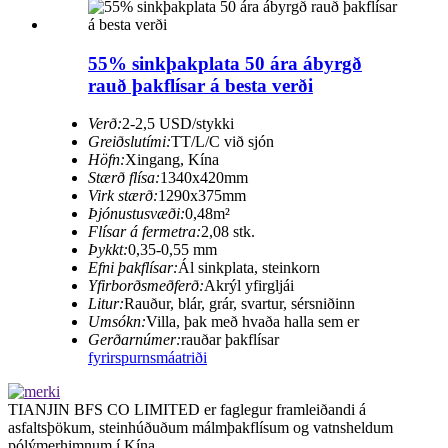
55% sinkþakplata 50 ára ábyrgð
rauð þakflísar á besta verði
Verð:
2-2,5 USD/stykki
Greiðslutími:
TT/L/C við sjón
Höfn:
Xingang, Kína
Stærð flísa:
1340x420mm
Virk stærð:
1290x375mm
Þjónustusvæði:
0,48m²
Flísar á fermetra:
2,08 stk.
Þykkt:
0,35-0,55 mm
Efni þakflísar:
Ál sinkplata, steinkorn
Yfirborðsmeðferð:
Akrýl yfirgljái
Litur:
Rauður, blár, grár, svartur, sérsniðinn
Umsókn:
Villa, þak með hvaða halla sem er
Gerðarnúmer:
rauðar þakflísar
fyrirspurn
smáatriði
TIANJIN BFS CO LIMITED er faglegur framleiðandi á
asfaltsþökum, steinhúðuðum málmþakflísum og vatnsheldum
pólýmerhimnum í Kína.