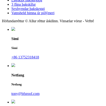
Lagskipt þakskeggja
3 flipa þakskífur
Sexhyrndar þakskeggi
Vatnsheld himna úr pólýmeri
Höfundarréttur © Allur réttur áskilinn. Vinsælar vörur - Veftré
Sími
Sími
+86 13752318418
Netfang
Netfang
tony@bfsroof.com