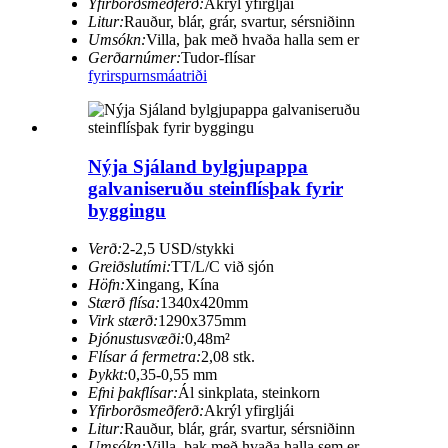
Yfirborðsmeðferð:
Akrýl yfirgljái
Litur:
Rauður, blár, grár, svartur, sérsniðinn
Umsókn:
Villa, þak með hvaða halla sem er
Gerðarnúmer:
Tudor-flísar
fyrirspurn
smáatriði
Nýja Sjáland bylgjupappa
galvaniseruðu steinflísþak fyrir
byggingu
Verð:
2-2,5 USD/stykki
Greiðslutími:
TT/L/C við sjón
Höfn:
Xingang, Kína
Stærð flísa:
1340x420mm
Virk stærð:
1290x375mm
Þjónustusvæði:
0,48m²
Flísar á fermetra:
2,08 stk.
Þykkt:
0,35-0,55 mm
Efni þakflísar:
Ál sinkplata, steinkorn
Yfirborðsmeðferð:
Akrýl yfirgljái
Litur:
Rauður, blár, grár, svartur, sérsniðinn
Umsókn:
Villa, þak með hvaða halla sem er