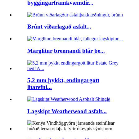
byggingarframkvæmdir...
Brúnt viðarlagað asfalt...
Marglitur brennandi blár be...
5,2 mm þykkt, endingargott
litarefni...
Lagskipt Weatherwood asfalt...