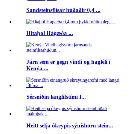
Sandsteinsflísar húðaðir 0,4 ...
Hitaþol Hágæða ...
Járn sem er gegn vindi og hagléli í
Kenýa ...
Sérsniðin langlífstími I...
Heitt selja ókeypis sýnishorn stein...