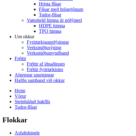
Hrista flísar
Flísar með hrísgrjónum
Tudor-flísar
Vatnsheld himna úr pólýmeri
HDPE himna
TPO himna
Um okkur
Fyrirtækjaupplýsingar
Verksmiðjusýning
Verksmiðjumyndband
Fréttir
Fréttir af iðnaðinum
Fréttir fyrirtækisins
Algengar spurningar
Hafðu samband við okkur
Heim
Vörur
Steinhúðað þakflís
Tudor-flísar
Flokkar
Asfaltshingle