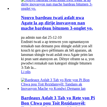
Nouvo bardeau twati asfalt nwa
Agate la ap dirije inovasyon nan
mache bardeau bitumen 3-onglet yo.
pa admin nan dat 25-12-10
Endistri twati a ap temwen yon ogmantasyon
remakab nan demann pou shingle asfalt yon sèl
kouch ki gen gwo pèfòmans ak bèl aparans, ak
lansman shingle twati asfalt nwa Agate prim lan
ki pran sant atansyon an. Dènye ofrann sa a, yon
pwodwi remakab nan kategori shingle bitumen
3-Tab la...
Li plis
Bardeaux Asfalt 3 Tab yo Rete yon Pi
Bon Chwa pou Toit Rezidansyèl: