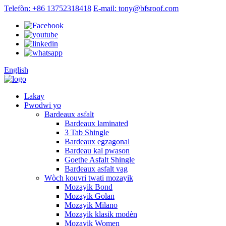
Telefòn: +86 13752318418
E-mail: tony@bfsroof.com
English
Lakay
Pwodwi yo
Bardeaux asfalt
Bardeaux laminated
3 Tab Shingle
Bardeaux egzagonal
Bardeau kal pwason
Goethe Asfalt Shingle
Bardeaux asfalt vag
Wòch kouvri twati mozayik
Mozayik Bond
Mozayik Golan
Mozayik Milano
Mozayik klasik modèn
Mozayik Women