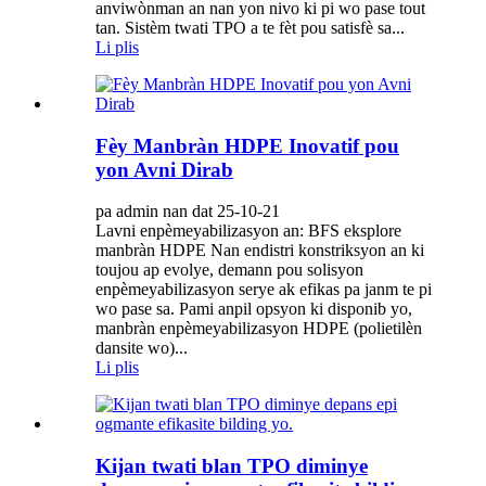
anviwònman an nan yon nivo ki pi wo pase tout
tan. Sistèm twati TPO a te fèt pou satisfè sa...
Li plis
Fèy Manbràn HDPE Inovatif pou
yon Avni Dirab
pa admin nan dat 25-10-21
Lavni enpèmeyabilizasyon an: BFS eksplore
manbràn HDPE Nan endistri konstriksyon an ki
toujou ap evolye, demann pou solisyon
enpèmeyabilizasyon serye ak efikas pa janm te pi
wo pase sa. Pami anpil opsyon ki disponib yo,
manbràn enpèmeyabilizasyon HDPE (polietilèn
dansite wo)...
Li plis
Kijan twati blan TPO diminye