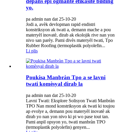
depans epi ogmante efikasite bilding
yo.
pa admin nan dat 25-10-20
Jodi a, avèk devlopman rapid endistri
konstriksyon ak twati a, demann mache a pou
materyèl inovatè, dirab ak ekolojik rive nan yon
nivo san parèy. Pami divès materyèl twati, Tpo
Rubber Roofing (termoplastik polyolefin...
Li plis
Poukisa Manbràn Tpo a se lavni
twati komèsyal dirab la
pa admin nan dat 25-10-20
Lavni Twati: Eksplore Solisyon Twati Manbràn
TPO Nan mond konstriksyon ak twati ki toujou
ap evolye a, demann pou materyèl inovatè ak
dirab yo nan yon nivo ki pi wo pase tout tan.
Pami anpil opsyon yo, twati manbràn TPO
(termoplastik polyolefin) genyen...