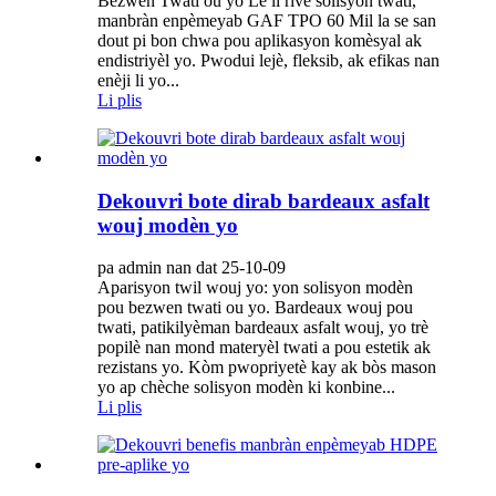
Bezwen Twati ou yo Lè li rive solisyon twati,
manbràn enpèmeyab GAF TPO 60 Mil la se san
dout pi bon chwa pou aplikasyon komèsyal ak
endistriyèl yo. Pwodui lejè, fleksib, ak efikas nan
enèji li yo...
Li plis
Dekouvri bote dirab bardeaux asfalt
wouj modèn yo
pa admin nan dat 25-10-09
Aparisyon twil wouj yo: yon solisyon modèn
pou bezwen twati ou yo. Bardeaux wouj pou
twati, patikilyèman bardeaux asfalt wouj, yo trè
popilè nan mond materyèl twati a pou estetik ak
rezistans yo. Kòm pwopriyetè kay ak bòs mason
yo ap chèche solisyon modèn ki konbine...
Li plis