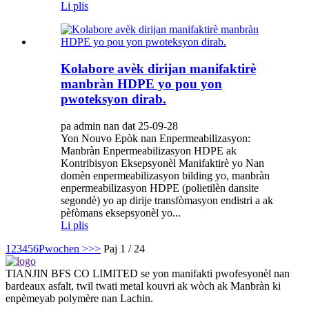
Li plis
Kolabore avèk dirijan manifaktirè
manbràn HDPE yo pou yon
pwoteksyon dirab.
pa admin nan dat 25-09-28
Yon Nouvo Epòk nan Enpermeabilizasyon:
Manbràn Enpermeabilizasyon HDPE ak
Kontribisyon Eksepsyonèl Manifaktirè yo Nan
domèn enpermeabilizasyon bilding yo, manbràn
enpermeabilizasyon HDPE (polietilèn dansite
segondè) yo ap dirije transfòmasyon endistri a ak
pèfòmans eksepsyonèl yo...
Li plis
1
2
3
4
5
6
Pwochen >
>>
Paj 1 / 24
TIANJIN BFS CO LIMITED se yon manifakti pwofesyonèl nan
bardeaux asfalt, twil twati metal kouvri ak wòch ak Manbràn ki
enpèmeyab polymère nan Lachin.