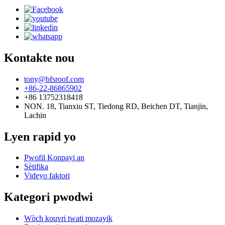
Kontakte nou
tony@bfsroof.com
+86-22-86865902
+86 13752318418
NON. 18, Tianxiu ST, Tiedong RD, Beichen DT, Tianjin,
Lachin
Lyen rapid yo
Pwofil Konpayi an
Sètifika
Videyo faktori
Kategori pwodwi
Wòch kouvri twati mozayik