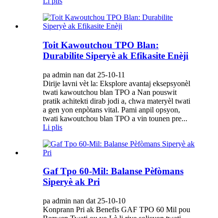
Li plis
Toit Kawoutchou TPO Blan:
Durabilite Siperyè ak Efikasite Enèji
pa admin nan dat 25-10-11
Dirije lavni vèt la: Eksplore avantaj eksepsyonèl
twati kawoutchou blan TPO a Nan pouswit
pratik achitekti dirab jodi a, chwa materyèl twati
a gen yon enpòtans vital. Pami anpil opsyon,
twati kawoutchou blan TPO a vin tounen pre...
Li plis
Gaf Tpo 60-Mil: Balanse Pèfòmans
Siperyè ak Pri
pa admin nan dat 25-10-10
Konprann Pri ak Benefis GAF TPO 60 Mil pou