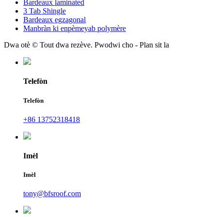
Bardeaux laminated
3 Tab Shingle
Bardeaux egzagonal
Manbràn ki enpèmeyab polymère
Dwa otè © Tout dwa rezève. Pwodwi cho - Plan sit la
Telefòn
Telefòn
+86 13752318418
Imèl
Imèl
tony@bfsroof.com