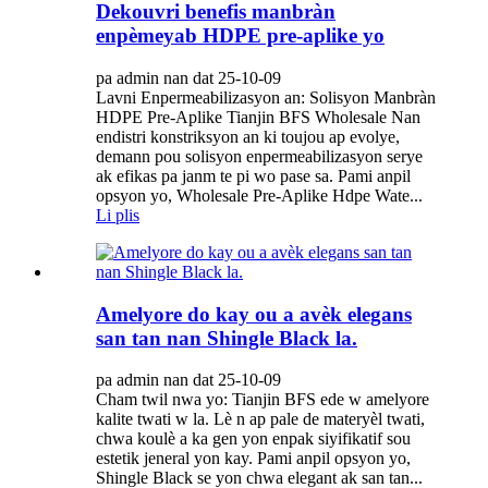
Dekouvri benefis manbràn
enpèmeyab HDPE pre-aplike yo
pa admin nan dat 25-10-09
Lavni Enpermeabilizasyon an: Solisyon Manbràn
HDPE Pre-Aplike Tianjin BFS Wholesale Nan
endistri konstriksyon an ki toujou ap evolye,
demann pou solisyon enpermeabilizasyon serye
ak efikas pa janm te pi wo pase sa. Pami anpil
opsyon yo, Wholesale Pre-Aplike Hdpe Wate...
Li plis
Amelyore do kay ou a avèk elegans
san tan nan Shingle Black la.
pa admin nan dat 25-10-09
Cham twil nwa yo: Tianjin BFS ede w amelyore
kalite twati w la. Lè n ap pale de materyèl twati,
chwa koulè a ​​ka gen yon enpak siyifikatif sou
estetik jeneral yon kay. Pami anpil opsyon yo,
Shingle Black se yon chwa elegant ak san tan...