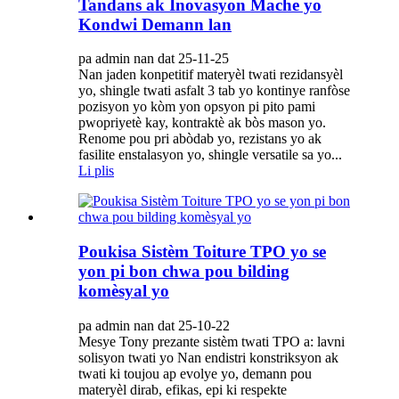
Tandans ak Inovasyon Mache yo
Kondwi Demann lan
pa admin nan dat 25-11-25
Nan jaden konpetitif materyèl twati rezidansyèl
yo, shingle twati asfalt 3 tab yo kontinye ranfòse
pozisyon yo kòm yon opsyon pi pito pami
pwopriyetè kay, kontraktè ak bòs mason yo.
Renome pou pri abòdab yo, rezistans yo ak
fasilite enstalasyon yo, shingle versatile sa yo...
Li plis
Poukisa Sistèm Toiture TPO yo se
yon pi bon chwa pou bilding
komèsyal yo
pa admin nan dat 25-10-22
Mesye Tony prezante sistèm twati TPO a: lavni
solisyon twati yo Nan endistri konstriksyon ak
twati ki toujou ap evolye yo, demann pou
materyèl dirab, efikas, epi ki respekte