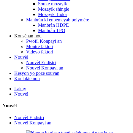
Souke mozayik
Mozayik shingle
Mozayik Tudor
Manbràn ki enpèmeyab polymère
Manbràn HDPE
Manbràn TPO
Konsènan nou
Pwofil Konpayi an
Montre faktori
Videyo faktori
Nouvèl
Nouvèl Endistri
Nouvèl Konpayi an
Kesyon yo poze souvan
Kontakte nou
Lakay
Nouvèl
Nouvèl
Nouvèl Endistri
Nouvèl Konpayi an