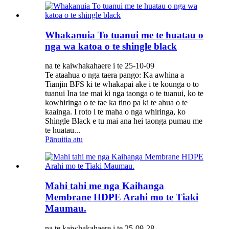
Whakanuia To tuanui me te huatau o
nga wa katoa o te shingle black
na te kaiwhakahaere i te 25-10-09
Te ataahua o nga taera pango: Ka awhina a
Tianjin BFS ki te whakapai ake i te kounga o to
tuanui Ina tae mai ki nga taonga o te tuanui, ko te
kowhiringa o te tae ka tino pa ki te ahua o te
kaainga. I roto i te maha o nga whiringa, ko
Shingle Black e tu mai ana hei taonga pumau me
te huatau...
Pānuitia atu
Mahi tahi me nga Kaihanga
Membrane HDPE Arahi mo te Tiaki
Maumau.
na te kaiwhakahaere i te 25-09-28