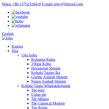
Waea: +86 13752318418
E-mail: tony@bfsroof.com
English
Kainga
Hua
Uku kohu
Kohanga Raina
3 Ripa Kohu
Hexagonal Shingle
Kohuhi Tauine Ika
Goethe Asphalt Shingle
Ngaru Asphalt Shingle
Kohatu Taapa Whakakikoruatia
Tile here
Golan tile
Tile Milano
Tile Classical Modern
Tire Roma