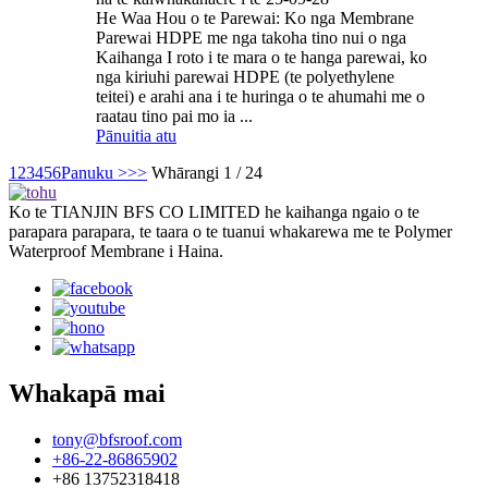
He Waa Hou o te Parewai: Ko nga Membrane
Parewai HDPE me nga takoha tino nui o nga
Kaihanga I roto i te mara o te hanga parewai, ko
nga kiriuhi parewai HDPE (te polyethylene
teitei) e arahi ana i te huringa o te ahumahi me o
raatau tino pai mo ia ...
Pānuitia atu
1
2
3
4
5
6
Panuku >
>>
Whārangi 1 / 24
Ko te TIANJIN BFS CO LIMITED he kaihanga ngaio o te
parapara parapara, te taara o te tuanui whakarewa me te Polymer
Waterproof Membrane i Haina.
Whakapā mai
tony@bfsroof.com
+86-22-86865902
+86 13752318418