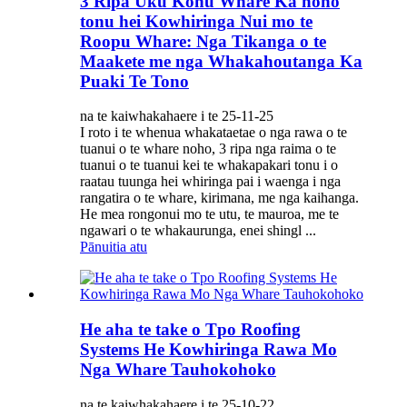
3 Ripa Uku Kohu Whare Ka noho
tonu hei Kowhiringa Nui mo te
Roopu Whare: Nga Tikanga o te
Maakete me nga Whakahoutanga Ka
Puaki Te Tono
na te kaiwhakahaere i te 25-11-25
I roto i te whenua whakataetae o nga rawa o te
tuanui o te whare noho, 3 ripa nga raima o te
tuanui o te tuanui kei te whakapakari tonu i o
raatau tuunga hei whiringa pai i waenga i nga
rangatira o te whare, kirimana, me nga kaihanga.
He mea rongonui mo te utu, te mauroa, me te
ngawari o te whakaurunga, enei shingl ...
Pānuitia atu
He aha te take o Tpo Roofing
Systems He Kowhiringa Rawa Mo
Nga Whare Tauhokohoko
na te kaiwhakahaere i te 25-10-22