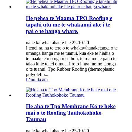
He pehea te Maama TPO Roofing e
tapahi utu me te whakanui ake i te
pai o te hanga whare.
na te kaiwhakahaere i te 25-10-20
I tenei ra, na te tere o te whakawhanaketanga o te
umanga hanga me te tuanui, kua eke te hiahia o
te maakete mo nga mea hou, te roa me te pai o te
taiao ki te teitei o mua. I roto i nga momo taonga
o te tuanui, Tpo Rubber Roofing (thermoplastic
polyolefin...
Pānuitia atu
He aha te Tpo Membrane Ko te heke
mai o te Roofing Tauhokohoko
Taumau
na te kaiwhakahaere i te 25-10-20