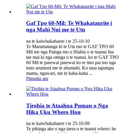
Gaf Tpo 60-Mil: Te Whakataurite i
nga Mahi Nui me te Utu
na te kaiwhakahaere i te 25-10-10
Te Maramatanga ki te Utu mo te GAF TPO 60
Mil me nga Painga mo o Hiahia o te tuanui Ina
tae mai ki nga otinga o te tuanui, ko te GAF TPO
60 Mil te parewai parewai ko te tino pai mo nga
tono arumoni me te ahumahi. Ko tana taputapu
mama, ngawari, me te kaha-kaha ...
Pānuitia atu
Tirohia te Ataahua Pumau o Nga
Hika Uku Whero Hou
na te kaiwhakahaere i te 25-10-09
Te pikinga ake o nga taera o te tuanui whero: he