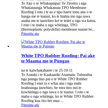
Te Ake o te Whakapaipai: Te Tirotiro i nga
Whakataunga Whakanuia TPO Membrane
Roofing I roto i te ao e tipu haere tonu ana o te
hanga me te tuanui, ko te hiahia mo nga rawa
auaha me te tauwhiro kei te teitei o nga wa katoa.
I roto i te maha o nga whiringa, TPO
(thermoplastic polyolefin) membrane tuanui he...
Pānuitia atu
White TPO Rubber Roofing: Pai ake
te Maama me te Pungao
na te kaiwhakahaere i te 25-10-11
Te Arataki i te Kaakaariki Anamata: Tuhurahia
nga painga tino pai o te White TPO Rubber
Roofing I enei ra e whai ana i nga mahi
hoahoanga tauwhiro, he mea tino nui te
kowhiringa o nga rawa o te tuanui. I roto i te
maha o nga whiringa, ko te White TPO Rubber
Roofing kua riro hei mua ...
Pānuitia atu