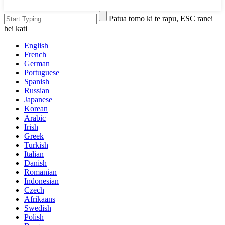
Patua tomo ki te rapu, ESC ranei
hei kati
English
French
German
Portuguese
Spanish
Russian
Japanese
Korean
Arabic
Irish
Greek
Turkish
Italian
Danish
Romanian
Indonesian
Czech
Afrikaans
Swedish
Polish