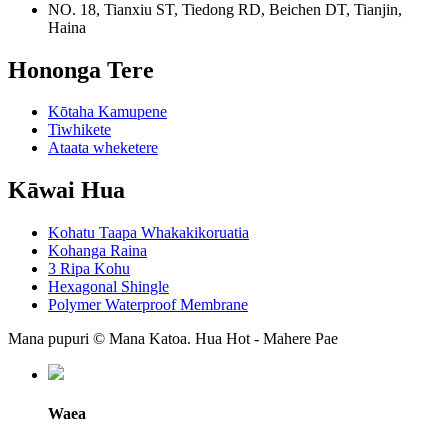
NO. 18, Tianxiu ST, Tiedong RD, Beichen DT, Tianjin,
Haina
Hononga Tere
Kōtaha Kamupene
Tiwhikete
Ataata wheketere
Kāwai Hua
Kohatu Taapa Whakakikoruatia
Kohanga Raina
3 Ripa Kohu
Hexagonal Shingle
Polymer Waterproof Membrane
Mana pupuri © Mana Katoa. Hua Hot - Mahere Pae
Waea