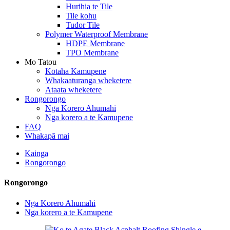
Hurihia te Tile
Tile kohu
Tudor Tile
Polymer Waterproof Membrane
HDPE Membrane
TPO Membrane
Mo Tatou
Kōtaha Kamupene
Whakaaturanga wheketere
Ataata wheketere
Rongorongo
Nga Korero Ahumahi
Nga korero a te Kamupene
FAQ
Whakapā mai
Kainga
Rongorongo
Rongorongo
Nga Korero Ahumahi
Nga korero a te Kamupene