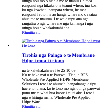
otinga hou mo o hiahia mo te tuanui He mea
rongonui nga hikaka o te tuanui whero, ina koa
ko nga kowhatu parapara whero, he mea
rongonui i roto i te ao hanga whare mo o raatau
ahua me te mauroa. I te wa e rapu ana nga
rangatira o nga whare me nga kaihanga i nga
otinga hou e whakakotahi ana ...
Pānuitia atu
Tirohia nga Painga o te Membrane
Hdpe i mua i te tono
na te kaiwhakahaere i te 25-10-09
Ko te heke mai o te Parewai: Tianjin BFS
Wholesale Pre-Applied HDPE Membrane
Solutions I roto i te ahumahi hangahanga e tipu
haere tonu ana, ko te tono mo nga otinga parewai
pono me te whai hua kaore i teitei ake. I roto i
nga whiringa maha, Wholesale Pre Applied
Hdpe Wate...
Pānuitia atu