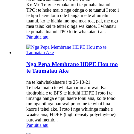
Ko Mr. Tony te whakauru i te punaha tuanui
TPO: te heke mai o nga otinga o te tuanui I roto i
te tipu haere tonu o te hanga me te ahumahi
tuanui, ko te hiahia mo nga mea roa, pai, me nga
mea taiao kei te teitei o nga wa katoa. I whanau
te punaha tuanui TPO ki te whakatau i a...
Pānuitia atu
Nga Pepa Membrane HDPE Hou mo
te Taumatau Ake
na te kaiwhakahaere i te 25-10-21
Te heke mai o te whakamarumaru wai: Ka
tirotirohia e te BFS te kiriuhi HDPE I roto i te
umanga hanga e tipu haere tonu ana, ko te tono
mo nga otinga parewai pono me te whai hua
kaore i teitei ake. I roto i nga whiringa maha e
waatea ana, HDPE (high-density polyethylene)
parewai memb...
Pānuitia atu