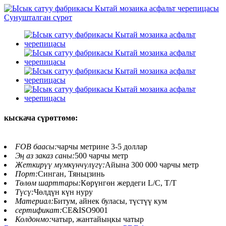
кыскача сүрөттөмө:
FOB баасы:
чарчы метрине 3-5 доллар
Эң аз заказ саны:
500 чарчы метр
Жеткирүү мүмкүнчүлүгү:
Айына 300 000 чарчы метр
Порт:
Синган, Тяньцзинь
Төлөм шарттары:
Көрүнгөн жердеги L/C, T/T
Түсү:
Чөлдүн күн нуру
Материал:
Битум, айнек буласы, түстүү кум
сертификат:
CE&ISO9001
Колдонмо:
чатыр, жантайыңкы чатыр