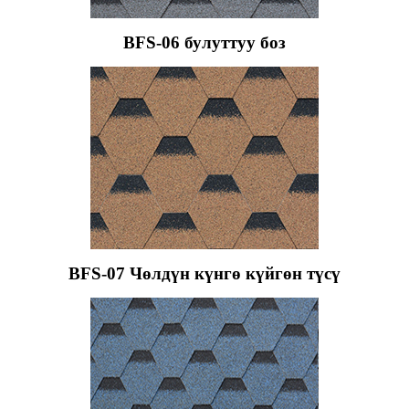
BFS-06 булуттуу боз
BFS-07 Чөлдүн күнгө күйгөн түсү