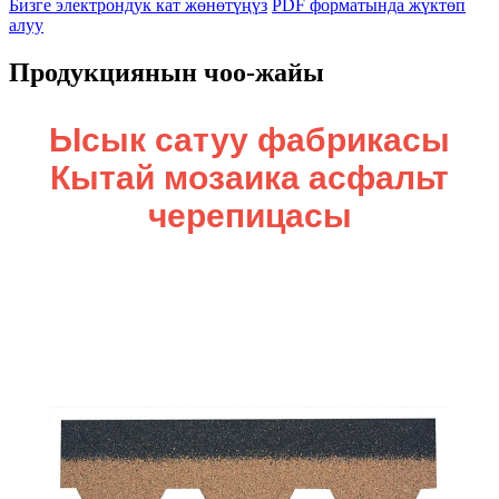
Бизге электрондук кат жөнөтүңүз
PDF форматында жүктөп
алуу
Продукциянын чоо-жайы
Ысык сатуу фабрикасы
Кытай мозаика асфальт
черепицасы