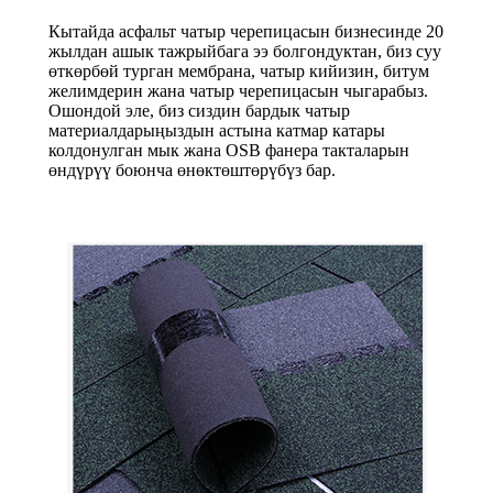
Кытайда асфальт чатыр черепицасын бизнесинде 20
жылдан ашык тажрыйбага ээ болгондуктан, биз суу
өткөрбөй турган мембрана, чатыр кийизин, битум
желимдерин жана чатыр черепицасын чыгарабыз.
Ошондой эле, биз сиздин бардык чатыр
материалдарыңыздын астына катмар катары
колдонулган мык жана OSB фанера такталарын
өндүрүү боюнча өнөктөштөрүбүз бар.