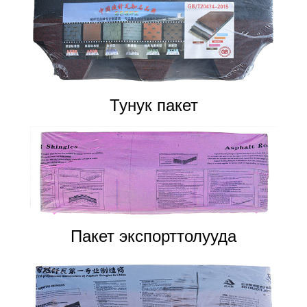
Тунук пакет
Пакет экспорттолууда