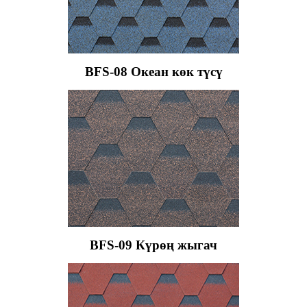
BFS-08 Океан көк түсү
BFS-09 Күрөң жыгач