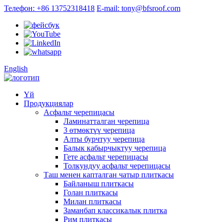
Телефон: +86 13752318418
E-mail: tony@bfsroof.com
English
Үй
Продукциялар
Асфальт черепицасы
Ламинатталган черепица
3 өтмөктүү черепица
Алты бурчтуу черепица
Балык кабырчыктуу черепица
Гете асфальт черепицасы
Толкундуу асфальт черепицасы
Таш менен капталган чатыр плиткасы
Байланыш плиткасы
Голан плиткасы
Милан плиткасы
Заманбап классикалык плитка
Рим плиткасы