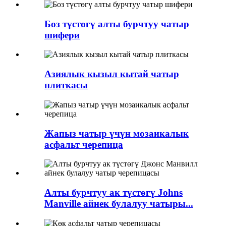
Боз түстөгү алты бурчтуу чатыр
шифери
Азиялык кызыл кытай чатыр
плиткасы
Жапыз чатыр үчүн мозаикалык
асфальт черепица
Алты бурчтуу ак түстөгү Johns
Manville айнек булалуу чатыры...