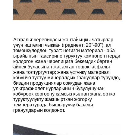
Асфальт черепицасы жантайыңкы чатырлар
үчүн иштелип чыккан (градиент: 20°-90°), ал
төмөнкүлөрдөн турат: негизги материал - аба
ырайынын таасирине туруктуу компоненттерди
колдогон жана черепицага бекемдик берген
айнек буласынан жасалган төшөк; асфальт
жана толтургучтар; жана үстүнкү материал,
көбүнчө түстүү минералдык гранулдар түрүндө,
биздин продукциялар соккудан жана
ультрафиолет нурларынын бузулушунан
көбүрөөк коргоону камсыз кылган жана өрткө
туруктуулукту жакшырткан жогорку
температурада бышыруучу базальт
гранулдарын колдонот.