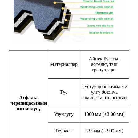
Айнек буласы,
Материалдар
асфальт, таш
гранулдары
Түстүү диаграмма же
Түс
үлгү боюнча
Асфальт
ылайыкташтырылган
черепицасынын
өзгөчөлүгү
Узундугу
1000 мм (±3.00 мм)
Туурасы
333 мм (±3.00 мм)