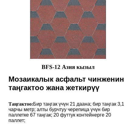
BFS-12 Азия кызыл
Мозаикалык асфальт чинженин
таңгактоо жана жеткирүү
Таңгактоо:
Бир таңгак үчүн 21 даана; бир таңгак 3,1
чарчы метр; алты бурчтуу черепица үчүн бир
паллетке 67 таңгак; 20 футтук контейнерге 20
паллет;