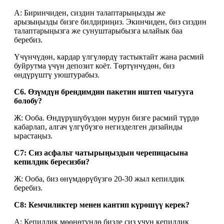
A: Биринчиден, сиздин талаптарыңызды же
арызыңызды бизге билдириңиз. Экинчиден, биз сиздин
талаптарыңызга же сунуштарыбызга ылайык баа
беребиз.
Үчүнчүдөн, кардар үлгүлөрдү тастыктайт жана расмий
буйрутма үчүн депозит коёт. Төртүнчүдөн, биз
өндүрүштү уюштурабыз.
С6. Өзүмдүн брендимдин пакетин иштеп чыгууга
болобу?
Ж: Ооба. Өндүрүшүбүздөн мурун бизге расмий түрдө
кабарлап, алгач үлгүбүзгө негизделген дизайнды
ырастаңыз.
С7: Сиз асфальт чатырыңыздын черепицасына
кепилдик бересизби?
Ж: Ооба, биз өнүмдөрүбүзгө 20-30 жыл кепилдик
беребиз.
С8: Кемчиликтер менен кантип күрөшүү керек?
A: Кепилдик мөөнөтүндө бизде сиз үчүн кепилдик