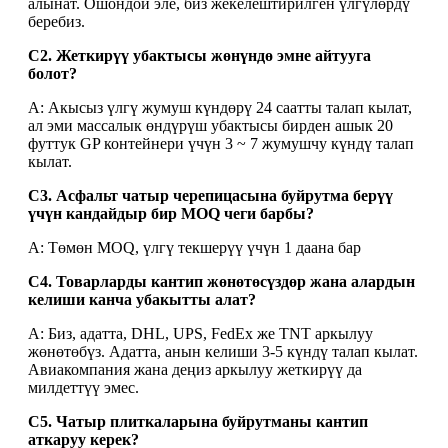
алынат. Ошондой эле, биз жекелештирилген үлгүлөрдү
беребиз.
С2. Жеткирүү убактысы жөнүндө эмне айтууга
болот?
A: Акысыз үлгү жумуш күндөрү 24 саатты талап кылат,
ал эми массалык өндүрүш убактысы бирден ашык 20
футтук GP контейнери үчүн 3 ~ 7 жумушчу күндү талап
кылат.
С3. Асфальт чатыр черепицасына буйрутма берүү
үчүн кандайдыр бир MOQ чеги барбы?
A: Төмөн MOQ, үлгү текшерүү үчүн 1 даана бар
С4. Товарларды кантип жөнөтөсүздөр жана алардын
келиши канча убакытты алат?
A: Биз, адатта, DHL, UPS, FedEx же TNT аркылуу
жөнөтөбүз. Адатта, анын келиши 3-5 күндү талап кылат.
Авиакомпания жана деңиз аркылуу жеткирүү да
милдеттүү эмес.
С5. Чатыр плиткаларына буйрутманы кантип
аткаруу керек?