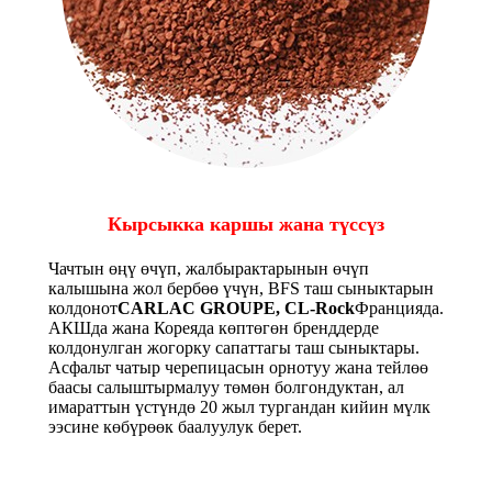
Кырсыкка каршы жана түссүз
Чачтын өңү өчүп, жалбырактарынын өчүп
калышына жол бербөө үчүн, BFS таш сыныктарын
колдонот
CARLAC GROUPE, CL-Rock
Францияда.
АКШда жана Кореяда көптөгөн бренддерде
колдонулган жогорку сапаттагы таш сыныктары.
Асфальт чатыр черепицасын орнотуу жана тейлөө
баасы салыштырмалуу төмөн болгондуктан, ал
имараттын үстүндө 20 жыл тургандан кийин мүлк
ээсине көбүрөөк баалуулук берет.