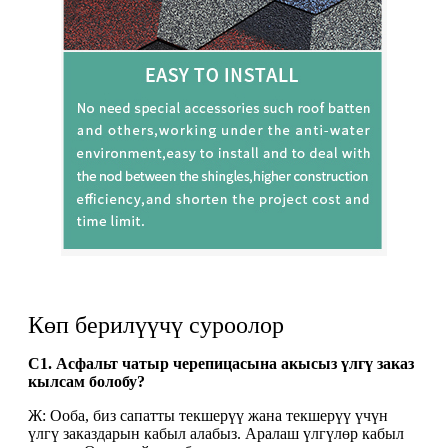
Көп берилүүчү суроолор
С1. Асфальт чатыр черепицасына акысыз үлгү заказ
кылсам болобу?
Ж: Ооба, биз сапатты текшерүү жана текшерүү үчүн
үлгү заказдарын кабыл алабыз. Аралаш үлгүлөр кабыл