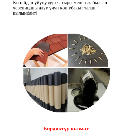
Кытайдан үйүңүздүн чатыры менен жабылган
черепицаны алуу үчүн көп убакыт талап
кылынбайт!
Бирдиктүү кызмат