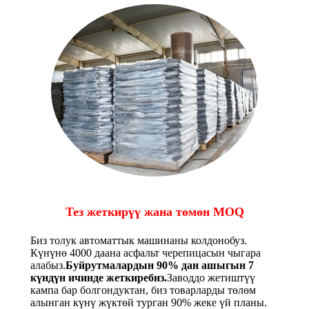
Тез жеткирүү жана төмөн MOQ
Биз толук автоматтык машинаны колдонобуз.
Күнүнө 4000 даана асфальт черепицасын чыгара
алабыз.
Буйрутмалардын 90% дан ашыгын 7
күндүн ичинде жеткиребиз.
Заводдо жетиштүү
кампа бар болгондуктан, биз товарларды төлөм
алынган күнү жүктөй турган 90% жеке үй планы.