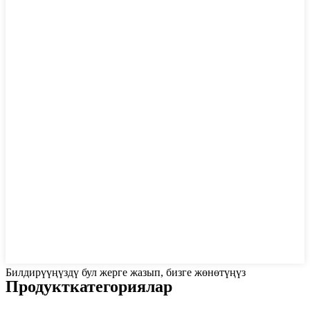
Билдирүүңүздү бул жерге жазып, бизге жөнөтүңүз
Продукт
категориялар