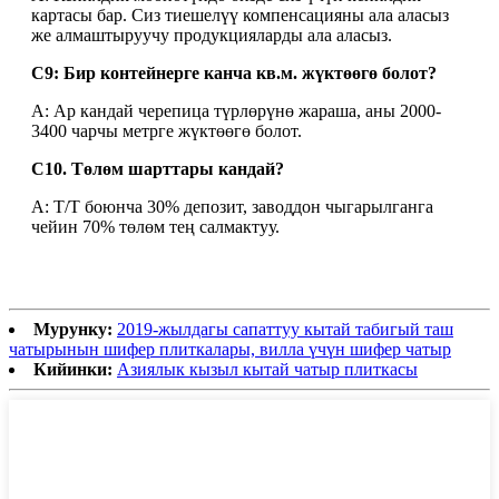
картасы бар. Сиз тиешелүү компенсацияны ала аласыз
же алмаштыруучу продукцияларды ала аласыз.
С9: Бир контейнерге канча кв.м. жүктөөгө болот?
A: Ар кандай черепица түрлөрүнө жараша, аны 2000-
3400 чарчы метрге жүктөөгө болот.
С10. Төлөм шарттары кандай?
A: T/T боюнча 30% депозит, заводдон чыгарылганга
чейин 70% төлөм тең салмактуу.
Мурунку:
2019-жылдагы сапаттуу кытай табигый таш
чатырынын шифер плиткалары, вилла үчүн шифер чатыр
Кийинки:
Азиялык кызыл кытай чатыр плиткасы