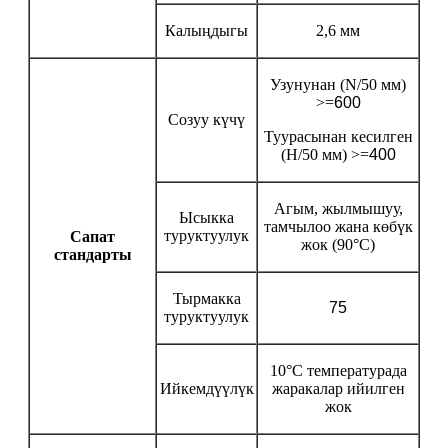
Калыңдыгы
2,6 мм
Узунунан (N/50 мм)
>=
600
Созуу күчү
Туурасынан кесилген
(Н/50 мм) >=
400
Агым, жылмышуу,
Ысыкка
тамчылоо жана көбүк
туруктуулук
Сапат
жок (90°C)
стандарты
Тырмакка
75
туруктуулук
10°C температурада
Ийкемдүүлүк
жаракалар ийилген
жок