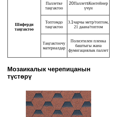
Паллетке
20
Паллет
s
Контейнер
таңгактоо
үчүн
Топтомдо
3.
1
чарчы метр/топтом,
Шиферди
таңгактоо
21 даана/топтом
таңгактоо
Полиэтилен пленка
Таңгактоочу
баштыгы жана
материалдар
фумигациялык паллет
Мозаикалык черепицанын
түстөрү