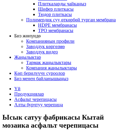
Плиткаларды чайкаңыз
Шифер плиткасы
Тюдор плиткасы
Полимердик суу өткөрбөй турган мембрана
HDPE мембранасы
TPO мембранасы
Биз жөнүндө
Компаниянын профили
Заводдук көргөзмө
Заводдук видео
Жаңылыктар
Тармак жаңылыктары
Компания жаңылыктары
Көп берилүүчү суроолор
Биз менен байланышыңыз
Үй
Продукциялар
Асфальт черепицасы
Алты бурчтуу черепица
Ысык сатуу фабрикасы Кытай
мозаика асфальт черепицасы