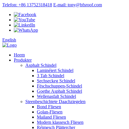
Telefon: +86 13752318418
E-mail: tony@bfsroof.com
English
Heem
Produkter
Asphalt Schindel
Laminéiert Schindel
3 Tab Schindel
Sechseckeg Schindel
Fëschschuppen-Schindel
Goethe Asphalt Schindel
Wellenasfalt Schindel
Steenbeschichtete Daachziegelen
Bond Fliesen
Golan-Fliesen
Mailand Fliesen
Modern klassesch Fliesen
Réimesch Plättercher