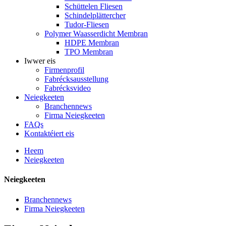
Schüttelen Fliesen
Schindelplättercher
Tudor-Fliesen
Polymer Waasserdicht Membran
HDPE Membran
TPO Membran
Iwwer eis
Firmenprofil
Fabrécksausstellung
Fabrécksvideo
Neiegkeeten
Branchennews
Firma Neiegkeeten
FAQs
Kontaktéiert eis
Heem
Neiegkeeten
Neiegkeeten
Branchennews
Firma Neiegkeeten