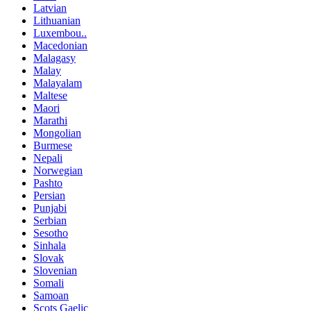
Latvian
Lithuanian
Luxembou..
Macedonian
Malagasy
Malay
Malayalam
Maltese
Maori
Marathi
Mongolian
Burmese
Nepali
Norwegian
Pashto
Persian
Punjabi
Serbian
Sesotho
Sinhala
Slovak
Slovenian
Somali
Samoan
Scots Gaelic