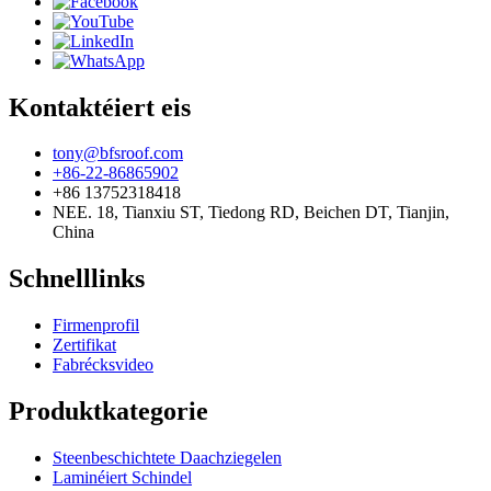
Kontaktéiert eis
tony@bfsroof.com
+86-22-86865902
+86 13752318418
NEE. 18, Tianxiu ST, Tiedong RD, Beichen DT, Tianjin,
China
Schnelllinks
Firmenprofil
Zertifikat
Fabrécksvideo
Produktkategorie
Steenbeschichtete Daachziegelen
Laminéiert Schindel