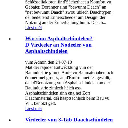
Schlësselfaktoren fir d'Sécherheet a Komfort vu
Gebaier. Dorënner sinn "bewunnt Daach" an
"net bewunnt Daach" zwou üblech Daachtypen,
déi bedeitend Ënnerscheeder am Design, der
Notzung an der Ënnerhaltung hunn. Daach...
Liest méi
Wat sinn Asphaltschindelen?
D'Virdeeler an Nodeeler vun
Asphaltschindelen
vum Admin den 24-07-10
Mat der rapider Entwécklung vun der
Bauindustrie ginn d'Aarte vu Baumaterialien och
ëmmer méi grouss, an d'Ëmfro huet festgestallt,
datt d'Benotzung vun Asphaltschindelen an der
Bauindustrie zimlech héich ass.
Asphaltschindelen sinn eng nei Zort
Daachmaterial, déi haaptsächlech beim Bau vu
Vi... benotzt gëtt.
Liest méi
Virdeeler vun 3-Tab Daachschindelen