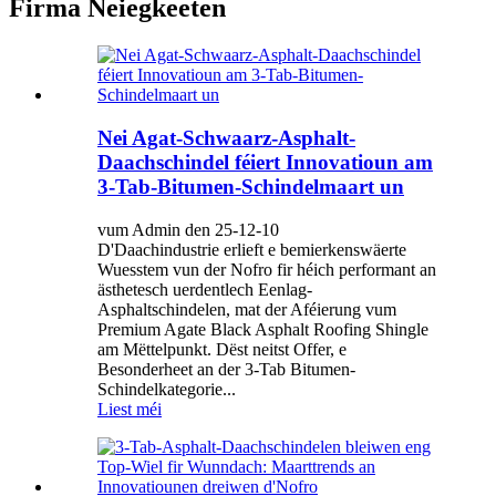
Firma Neiegkeeten
Nei Agat-Schwaarz-Asphalt-
Daachschindel féiert Innovatioun am
3-Tab-Bitumen-Schindelmaart un
vum Admin den 25-12-10
D'Daachindustrie erlieft e bemierkenswäerte
Wuesstem vun der Nofro fir héich performant an
ästhetesch uerdentlech Eenlag-
Asphaltschindelen, mat der Aféierung vum
Premium Agate Black Asphalt Roofing Shingle
am Mëttelpunkt. Dëst neitst Offer, e
Besonderheet an der 3-Tab Bitumen-
Schindelkategorie...
Liest méi