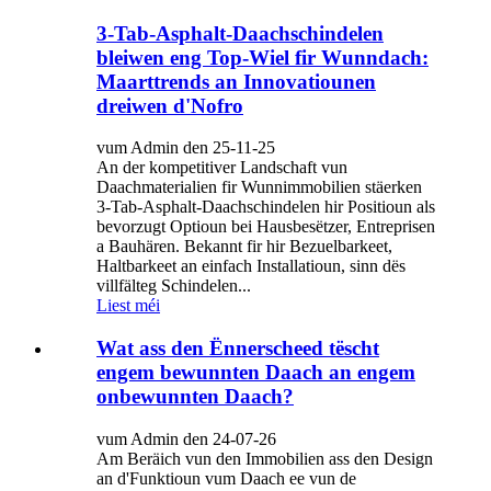
3-Tab-Asphalt-Daachschindelen
bleiwen eng Top-Wiel fir Wunndach:
Maarttrends an Innovatiounen
dreiwen d'Nofro
vum Admin den 25-11-25
An der kompetitiver Landschaft vun
Daachmaterialien fir Wunnimmobilien stäerken
3-Tab-Asphalt-Daachschindelen hir Positioun als
bevorzugt Optioun bei Hausbesëtzer, Entreprisen
a Bauhären. Bekannt fir hir Bezuelbarkeet,
Haltbarkeet an einfach Installatioun, sinn dës
villfälteg Schindelen...
Liest méi
Wat ass den Ënnerscheed tëscht
engem bewunnten Daach an engem
onbewunnten Daach?
vum Admin den 24-07-26
Am Beräich vun den Immobilien ass den Design
an d'Funktioun vum Daach ee vun de