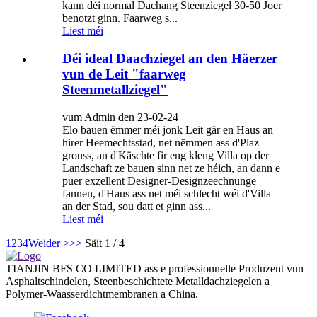
kann déi normal Dachang Steenziegel 30-50 Joer
benotzt ginn. Faarweg s...
Liest méi
Déi ideal Daachziegel an den Häerzer
vun de Leit "faarweg
Steenmetallziegel"
vum Admin den 23-02-24
Elo bauen ëmmer méi jonk Leit gär en Haus an
hirer Heemechtsstad, net nëmmen ass d'Plaz
grouss, an d'Käschte fir eng kleng Villa op der
Landschaft ze bauen sinn net ze héich, an dann e
puer exzellent Designer-Designzeechnunge
fannen, d'Haus ass net méi schlecht wéi d'Villa
an der Stad, sou datt et ginn ass...
Liest méi
1
2
3
4
Weider >
>>
Säit 1 / 4
TIANJIN BFS CO LIMITED ass e professionnelle Produzent vun
Asphaltschindelen, Steenbeschichtete Metalldachziegelen a
Polymer-Waasserdichtmembranen a China.