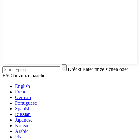
Dréckt Enter fir ze sichen oder
ESC fir zouzemaachen
English
French
German
Portuguese
Spanish
Russian
Japanese
Korean
Arabic
Irish