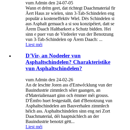
vum Admin den 24-07-05
Wann et drëm geet, dat richtegt Daachmaterial fir
Äert Haus ze wielen, sinn 3-Tab-Schindelen eng
populär a kosteneffektiv Wiel. Dës Schindelen si
aus Asphalt gemaach a si sou konzipéiert, datt se
Ärem Daach Haltbarkeet a Schutz bidden. Hei
sinn e puer vun de Virdeeler vun der Benotzung
vun 3-Tab-Schindelen op Ärem Daach: ...
Liest méi
D'Vir- an Nodeeler vun
Asphaltschindelen? Charakteristike
vun Asphaltschindelen?
vum Admin den 24-02-26
An de leschte Joren ass d'Entwécklung vun der
Bauindustrie zimmlech séier gaangen, an
d'Materialienaart ginn och ëmmer méi grouss.
D'Ëmfro huet festgestallt, datt d'Benotzung vun
Asphaltschindelen am Bauverhalen zimmlech
héich ass. Asphaltschindelen sinn eng nei Zort
Daachmaterial, déi haaptsächlech an der
Bauindustrie benotzt gëtt...
Liest méi