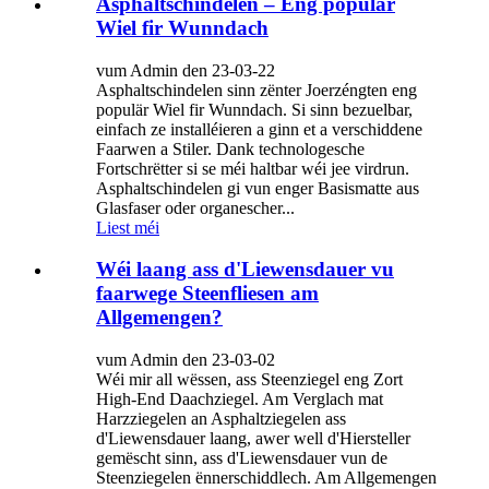
Asphaltschindelen – Eng populär
Wiel fir Wunndach
vum Admin den 23-03-22
Asphaltschindelen sinn zënter Joerzéngten eng
populär Wiel fir Wunndach. Si sinn bezuelbar,
einfach ze installéieren a ginn et a verschiddene
Faarwen a Stiler. Dank technologesche
Fortschrëtter si se méi haltbar wéi jee virdrun.
Asphaltschindelen gi vun enger Basismatte aus
Glasfaser oder organescher...
Liest méi
Wéi laang ass d'Liewensdauer vu
faarwege Steenfliesen am
Allgemengen?
vum Admin den 23-03-02
Wéi mir all wëssen, ass Steenziegel eng Zort
High-End Daachziegel. Am Verglach mat
Harzziegelen an Asphaltziegelen ass
d'Liewensdauer laang, awer well d'Hiersteller
gemëscht sinn, ass d'Liewensdauer vun de
Steenziegelen ënnerschiddlech. Am Allgemengen