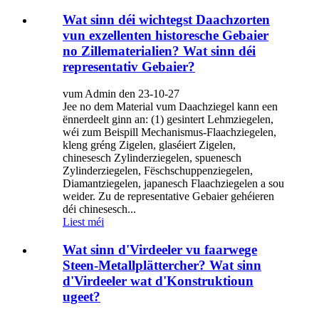
Wat sinn déi wichtegst Daachzorten
vun exzellenten historesche Gebaier
no Zillematerialien? Wat sinn déi
representativ Gebaier?
vum Admin den 23-10-27
Jee no dem Material vum Daachziegel kann een
ënnerdeelt ginn an: (1) gesintert Lehmziegelen,
wéi zum Beispill Mechanismus-Flaachziegelen,
kleng gréng Zigelen, glaséiert Zigelen,
chinesesch Zylinderziegelen, spuenesch
Zylinderziegelen, Fëschschuppenziegelen,
Diamantziegelen, japanesch Flaachziegelen a sou
weider. Zu de representative Gebaier gehéieren
déi chinesesch...
Liest méi
Wat sinn d'Virdeeler vu faarwege
Steen-Metallplättercher? Wat sinn
d'Virdeeler wat d'Konstruktioun
ugeet?