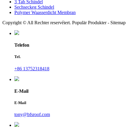
3 Tab Schindel
Sechseckeg Schindel
Polymer Waasserdicht Membran
Copyright © All Rechter reservéiert. Populär Produkter - Sitemap
Telefon
Tel.
+86 13752318418
E-Mail
E-Mail
tony@bfsroof.com