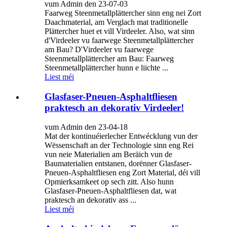
vum Admin den 23-07-03
Faarweg Steenmetallplättercher sinn eng nei Zort
Daachmaterial, am Verglach mat traditionelle
Plättercher huet et vill Virdeeler. Also, wat sinn
d'Virdeeler vu faarwege Steenmetallplättercher
am Bau? D'Virdeeler vu faarwege
Steenmetallplättercher am Bau: Faarweg
Steenmetallplättercher hunn e liichte ...
Liest méi
Glasfaser-Pneuen-Asphaltfliesen
praktesch an dekorativ Virdeeler!
vum Admin den 23-04-18
Mat der kontinuéierlecher Entwécklung vun der
Wëssenschaft an der Technologie sinn eng Rei
vun neie Materialien am Beräich vun de
Baumaterialien entstanen, dorënner Glasfaser-
Pneuen-Asphaltfliesen eng Zort Material, déi vill
Opmierksamkeet op sech zitt. Also hunn
Glasfaser-Pneuen-Asphaltfliesen dat, wat
praktesch an dekorativ ass ...
Liest méi