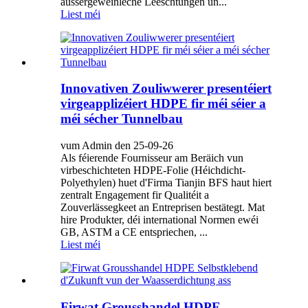
aussergewéinleche Leeschtungen un...
Liest méi
Innovativen Zouliwwerer presentéiert
virgeapplizéiert HDPE fir méi séier a
méi sécher Tunnelbau
vum Admin den 25-09-26
Als féierende Fournisseur am Beräich vun
virbeschichteten HDPE-Folie (Héichdicht-
Polyethylen) huet d'Firma Tianjin BFS haut hiert
zentralt Engagement fir Qualitéit a
Zouverlässegkeet an Entreprisen bestätegt. Mat
hire Produkter, déi international Normen ewéi
GB, ASTM a CE entspriechen, ...
Liest méi
Firwat Grousshandel HDPE