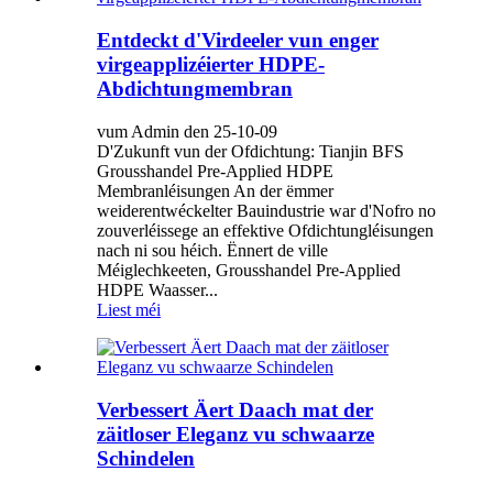
Entdeckt d'Virdeeler vun enger
virgeapplizéierter HDPE-
Abdichtungmembran
vum Admin den 25-10-09
D'Zukunft vun der Ofdichtung: Tianjin BFS
Grousshandel Pre-Applied HDPE
Membranléisungen An der ëmmer
weiderentwéckelter Bauindustrie war d'Nofro no
zouverléissege an effektive Ofdichtungléisungen
nach ni sou héich. Ënnert de ville
Méiglechkeeten, Grousshandel Pre-Applied
HDPE Waasser...
Liest méi
Verbessert Äert Daach mat der
zäitloser Eleganz vu schwaarze
Schindelen