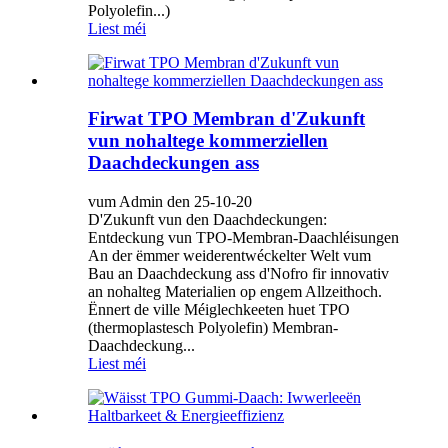
Polyolefin...)
Liest méi
Firwat TPO Membran d'Zukunft
vun nohaltege kommerziellen
Daachdeckungen ass
vum Admin den 25-10-20
D'Zukunft vun den Daachdeckungen:
Entdeckung vun TPO-Membran-Daachléisungen
An der ëmmer weiderentwéckelter Welt vum
Bau an Daachdeckung ass d'Nofro fir innovativ
an nohalteg Materialien op engem Allzeithoch.
Ënnert de ville Méiglechkeeten huet TPO
(thermoplastesch Polyolefin) Membran-
Daachdeckung...
Liest méi