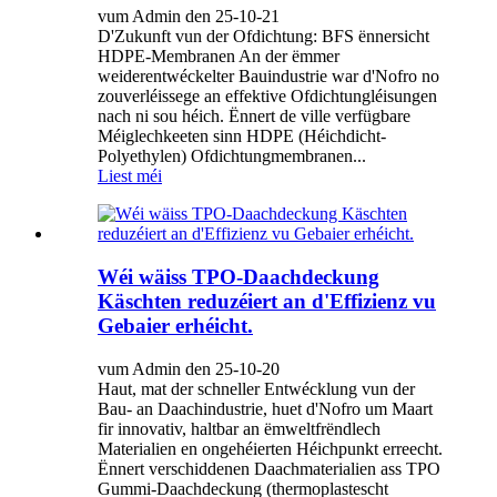
vum Admin den 25-10-21
D'Zukunft vun der Ofdichtung: BFS ënnersicht
HDPE-Membranen An der ëmmer
weiderentwéckelter Bauindustrie war d'Nofro no
zouverléissege an effektive Ofdichtungléisungen
nach ni sou héich. Ënnert de ville verfügbare
Méiglechkeeten sinn HDPE (Héichdicht-
Polyethylen) Ofdichtungmembranen...
Liest méi
Wéi wäiss TPO-Daachdeckung
Käschten reduzéiert an d'Effizienz vu
Gebaier erhéicht.
vum Admin den 25-10-20
Haut, mat der schneller Entwécklung vun der
Bau- an Daachindustrie, huet d'Nofro um Maart
fir innovativ, haltbar an ëmweltfrëndlech
Materialien en ongehéierten Héichpunkt erreecht.
Ënnert verschiddenen Daachmaterialien ass TPO
Gummi-Daachdeckung (thermoplastescht