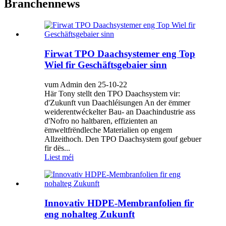
Branchennews
Firwat TPO Daachsystemer eng Top
Wiel fir Geschäftsgebaier sinn
vum Admin den 25-10-22
Här Tony stellt den TPO Daachsystem vir:
d'Zukunft vun Daachléisungen An der ëmmer
weiderentwéckelter Bau- an Daachindustrie ass
d'Nofro no haltbaren, effizienten an
ëmweltfrëndleche Materialien op engem
Allzeithoch. Den TPO Daachsystem gouf gebuer
fir dës...
Liest méi
Innovativ HDPE-Membranfolien fir
eng nohalteg Zukunft