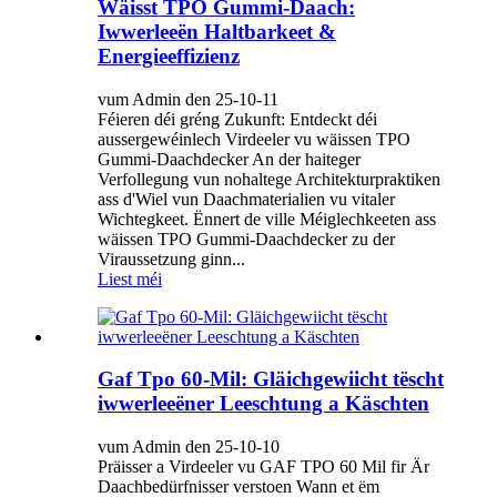
Wäisst TPO Gummi-Daach:
Iwwerleeën Haltbarkeet &
Energieeffizienz
vum Admin den 25-10-11
Féieren déi gréng Zukunft: Entdeckt déi
aussergewéinlech Virdeeler vu wäissen TPO
Gummi-Daachdecker An der haiteger
Verfollegung vun nohaltege Architekturpraktiken
ass d'Wiel vun Daachmaterialien vu vitaler
Wichtegkeet. Ënnert de ville Méiglechkeeten ass
wäissen TPO Gummi-Daachdecker zu der
Viraussetzung ginn...
Liest méi
Gaf Tpo 60-Mil: Gläichgewiicht tëscht
iwwerleeëner Leeschtung a Käschten
vum Admin den 25-10-10
Präisser a Virdeeler vu GAF TPO 60 Mil fir Är
Daachbedürfnisser verstoen Wann et ëm