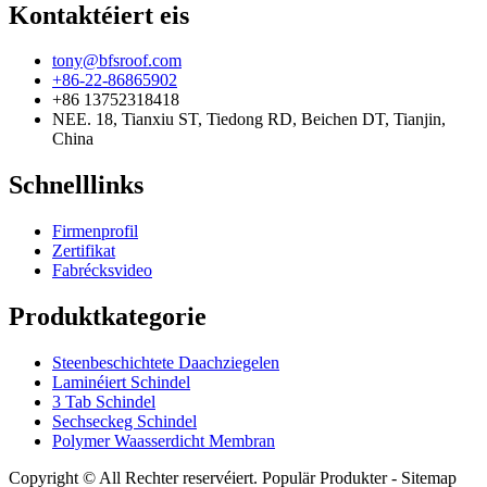
Kontaktéiert eis
tony@bfsroof.com
+86-22-86865902
+86 13752318418
NEE. 18, Tianxiu ST, Tiedong RD, Beichen DT, Tianjin,
China
Schnelllinks
Firmenprofil
Zertifikat
Fabrécksvideo
Produktkategorie
Steenbeschichtete Daachziegelen
Laminéiert Schindel
3 Tab Schindel
Sechseckeg Schindel
Polymer Waasserdicht Membran
Copyright © All Rechter reservéiert. Populär Produkter - Sitemap