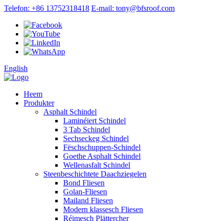
Telefon: +86 13752318418
E-mail: tony@bfsroof.com
English
Heem
Produkter
Asphalt Schindel
Laminéiert Schindel
3 Tab Schindel
Sechseckeg Schindel
Fëschschuppen-Schindel
Goethe Asphalt Schindel
Wellenasfalt Schindel
Steenbeschichtete Daachziegelen
Bond Fliesen
Golan-Fliesen
Mailand Fliesen
Modern klassesch Fliesen
Réimesch Plättercher