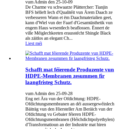
vum Admin den 25-10-09
De Charme vu schwaarze Plättercher: Tianjin
BFS hëlleft Iech d'Qualitéit vun Ärem Daach ze
verbesseren Wann et ëm Daachmaterialien geet,
kann d'Wiel vun der Faarf d'Gesamtästhetik vun
engem Haus wesentlech beaflossen. Ënnert de
ville Méiglechkeeten erausstécht Shingle Black
als zäitlos an elegant Ch...
Liest méi
Schafft mat féierende Produzente vun
HDPE-Membranen zesummen fir
laangfristeg Schutz.
vum Admin den 25-09-28
Eng nei Ära vun der Ofdichtung: HDPE-
Ofdichtungsmembranen an déi aussergewéinlech
Bäiträg vun den Hiersteller Am Beräich vun der
Ofdichtung vu Gebaier féieren HDPE-
Ofdichtungsmembranen (Héichdichtpolyethylen)
d'Transformatioun an der Industrie mat hiren