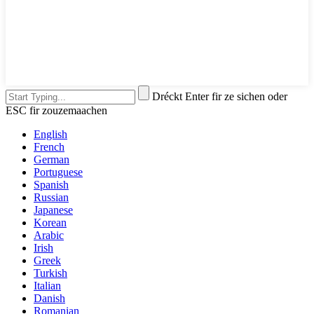
Dréckt Enter fir ze sichen oder
ESC fir zouzemaachen
English
French
German
Portuguese
Spanish
Russian
Japanese
Korean
Arabic
Irish
Greek
Turkish
Italian
Danish
Romanian