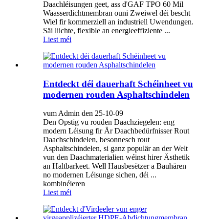
Daachléisungen geet, ass d'GAF TPO 60 Mil
Waasserdichtmembran ouni Zweiwel déi bescht
Wiel fir kommerziell an industriell Uwendungen.
Säi liichte, flexible an energieeffiziente ...
Liest méi
Entdeckt déi dauerhaft Schéinheet vu
modernen rouden Asphaltschindelen
vum Admin den 25-10-09
Den Opstig vu rouden Daachziegelen: eng
modern Léisung fir Är Daachbedürfnisser Rout
Daachschindelen, besonnesch rout
Asphaltschindelen, si ganz populär an der Welt
vun den Daachmaterialien wéinst hirer Ästhetik
an Haltbarkeet. Well Hausbesëtzer a Bauhären
no modernen Léisunge sichen, déi ...
kombinéieren
Liest méi