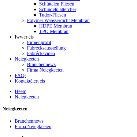
Schüttelen Fliesen
Schindelplättercher
Tudor-Fliesen
Polymer Waasserdicht Membran
HDPE Membran
TPO Membran
Iwwer eis
Firmenprofil
Fabrécksausstellung
Fabrécksvideo
Neiegkeeten
Branchennews
Firma Neiegkeeten
FAQs
Kontaktéiert eis
Heem
Neiegkeeten
Neiegkeeten
Branchennews
Firma Neiegkeeten