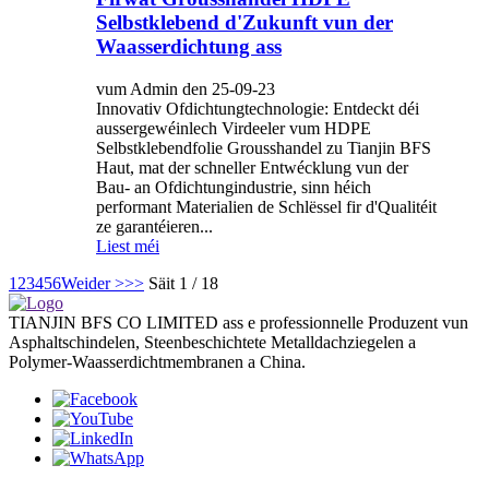
Selbstklebend d'Zukunft vun der
Waasserdichtung ass
vum Admin den 25-09-23
Innovativ Ofdichtungtechnologie: Entdeckt déi
aussergewéinlech Virdeeler vum HDPE
Selbstklebendfolie Grousshandel zu Tianjin BFS
Haut, mat der schneller Entwécklung vun der
Bau- an Ofdichtungindustrie, sinn héich
performant Materialien de Schlëssel fir d'Qualitéit
ze garantéieren...
Liest méi
1
2
3
4
5
6
Weider >
>>
Säit 1 / 18
TIANJIN BFS CO LIMITED ass e professionnelle Produzent vun
Asphaltschindelen, Steenbeschichtete Metalldachziegelen a
Polymer-Waasserdichtmembranen a China.