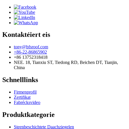
Kontaktéiert eis
tony@bfsroof.com
+86-22-86865902
+86 13752318418
NEE. 18, Tianxiu ST, Tiedong RD, Beichen DT, Tianjin,
China
Schnelllinks
Firmenprofil
Zertifikat
Fabrécksvideo
Produktkategorie
Steenbeschichtete Daachziegelen