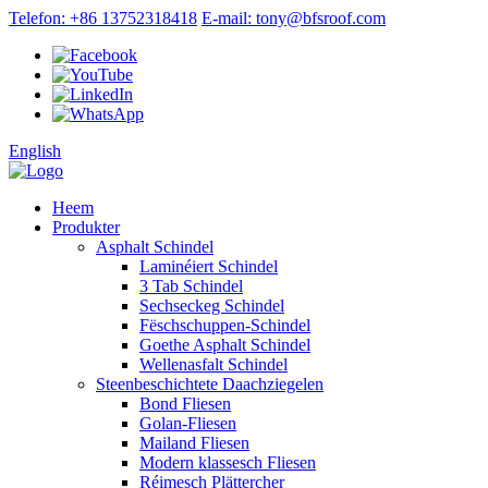
Telefon: +86 13752318418
E-mail: tony@bfsroof.com
English
Heem
Produkter
Asphalt Schindel
Laminéiert Schindel
3 Tab Schindel
Sechseckeg Schindel
Fëschschuppen-Schindel
Goethe Asphalt Schindel
Wellenasfalt Schindel
Steenbeschichtete Daachziegelen
Bond Fliesen
Golan-Fliesen
Mailand Fliesen
Modern klassesch Fliesen
Réimesch Plättercher