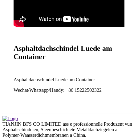
Asphaltdachschindel Luede am
Container
Asphaltdachschindel Luede am Container
Wechat/Whatsapp/Handy: +86 15222502322
TIANJIN BFS CO LIMITED ass e professionnelle Produzent vun
Asphaltschindelen, Steenbeschichtete Metalldachziegelen a
Polymer-Waasserdichtmembranen a China.