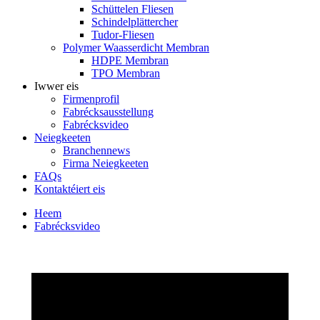
Schüttelen Fliesen
Schindelplättercher
Tudor-Fliesen
Polymer Waasserdicht Membran
HDPE Membran
TPO Membran
Iwwer eis
Firmenprofil
Fabrécksausstellung
Fabrécksvideo
Neiegkeeten
Branchennews
Firma Neiegkeeten
FAQs
Kontaktéiert eis
Heem
Fabrécksvideo