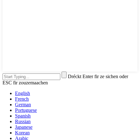
Dréckt Enter fir ze sichen oder
ESC fir zouzemaachen
English
French
German
Portuguese
Spanish
Russian
Japanese
Korean
Arabic