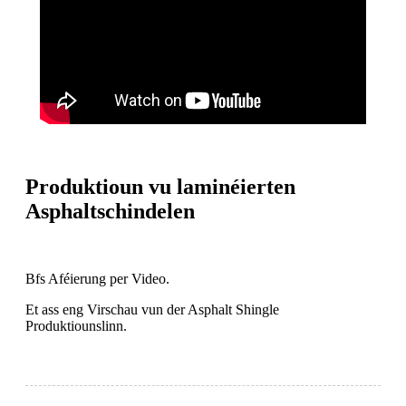
Produktioun vu laminéierten
Asphaltschindelen
Bfs Aféierung per Video.
Et ass eng Virschau vun der Asphalt Shingle
Produktiounslinn.