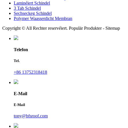
Laminéiert Schindel
3 Tab Schindel
Sechseckeg Schindel
Polymer Waasserdicht Membran
Copyright © All Rechter reservéiert. Populär Produkter - Sitemap
Telefon
Tel.
+86 13752318418
E-Mail
E-Mail
tony@bfsroof.com