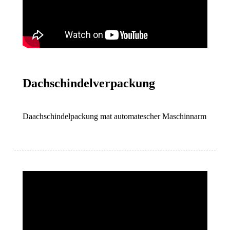
Dachschindelverpackung
Daachschindelpackung mat automatescher Maschinnarm