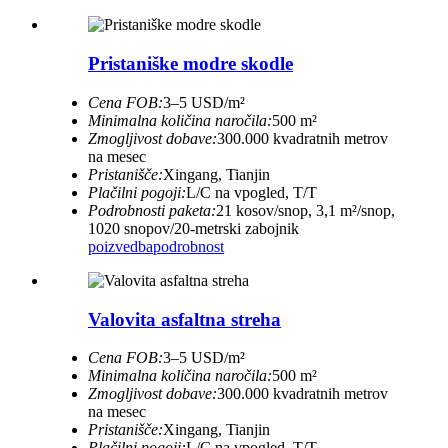
Pristaniške modre skodle
Cena FOB:
3–5 USD/m²
Minimalna količina naročila:
500 m²
Zmogljivost dobave:
300.000 kvadratnih metrov
na mesec
Pristanišče:
Xingang, Tianjin
Plačilni pogoji:
L/C na vpogled, T/T
Podrobnosti paketa:
21 kosov/snop, 3,1 m²/snop,
1020 snopov/20-metrski zabojnik
poizvedba
podrobnost
Valovita asfaltna streha
Cena FOB:
3–5 USD/m²
Minimalna količina naročila:
500 m²
Zmogljivost dobave:
300.000 kvadratnih metrov
na mesec
Pristanišče:
Xingang, Tianjin
Plačilni pogoji:
L/C na vpogled, T/T