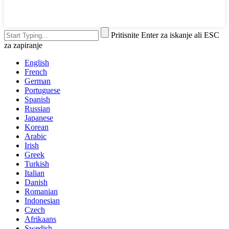
Pritisnite Enter za iskanje ali ESC
za zapiranje
English
French
German
Portuguese
Spanish
Russian
Japanese
Korean
Arabic
Irish
Greek
Turkish
Italian
Danish
Romanian
Indonesian
Czech
Afrikaans
Swedish