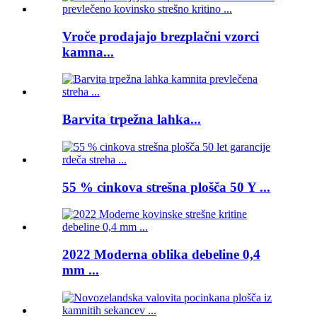
Vroče prodajajo brezplačni vzorci
kamna...
Barvita trpežna lahka...
55 % cinkova strešna plošča 50 Y ...
2022 Moderna oblika debeline 0,4
mm ...