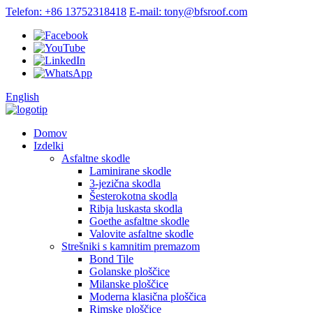
Telefon: +86 13752318418
E-mail: tony@bfsroof.com
English
Domov
Izdelki
Asfaltne skodle
Laminirane skodle
3-jezična skodla
Šesterokotna skodla
Ribja luskasta skodla
Goethe asfaltne skodle
Valovite asfaltne skodle
Strešniki s kamnitim premazom
Bond Tile
Golanske ploščice
Milanske ploščice
Moderna klasična ploščica
Rimske ploščice