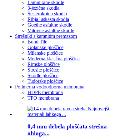
Laminirane skodle
3-jezična skodla
Šesterokotna skodla
Ribja luskasta skodla
Goethe asfaltne skodle
Valovite asfaltne skodle
Strešniki s kamnitim premazom
Bond Tile
Golanske ploščice
Milanske ploščice
Moderna klasična ploščica
Rimske ploščice
Stresite ploščico
Skodle ploščice
Tudorske ploščice
Polimerna vodoodporna membrana
HDPE membrana
TPO membrana
0,4 mm debela ploščata strešna
obloga...