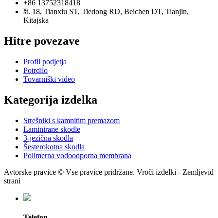
+86 13752318418
št. 18, Tianxiu ST, Tiedong RD, Beichen DT, Tianjin,
Kitajska
Hitre povezave
Profil podjetja
Potrdilo
Tovarniški video
Kategorija izdelka
Strešniki s kamnitim premazom
Laminirane skodle
3-jezična skodla
Šesterokotna skodla
Polimerna vodoodporna membrana
Avtorske pravice © Vse pravice pridržane. Vroči izdelki - Zemljevid
strani
Telefon