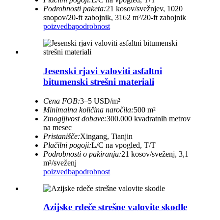
Podrobnosti paketa:
21 kosov/svežnjev, 1020
snopov/20-ft zabojnik, 3162 m²/20-ft zabojnik
poizvedba
podrobnost
Jesenski rjavi valoviti asfaltni
bitumenski strešni materiali
Cena FOB:
3–5 USD/m²
Minimalna količina naročila:
500 m²
Zmogljivost dobave:
300.000 kvadratnih metrov
na mesec
Pristanišče:
Xingang, Tianjin
Plačilni pogoji:
L/C na vpogled, T/T
Podrobnosti o pakiranju:
21 kosov/sveženj, 3,1
m²/sveženj
poizvedba
podrobnost
Azijske rdeče strešne valovite skodle