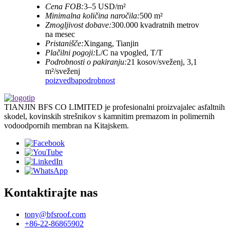
Cena FOB:
3–5 USD/m²
Minimalna količina naročila:
500 m²
Zmogljivost dobave:
300.000 kvadratnih metrov
na mesec
Pristanišče:
Xingang, Tianjin
Plačilni pogoji:
L/C na vpogled, T/T
Podrobnosti o pakiranju:
21 kosov/sveženj, 3,1
m²/sveženj
poizvedba
podrobnost
TIANJIN BFS CO LIMITED je profesionalni proizvajalec asfaltnih
skodel, kovinskih strešnikov s kamnitim premazom in polimernih
vodoodpornih membran na Kitajskem.
Kontaktirajte nas
tony@bfsroof.com
+86-22-86865902