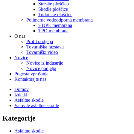
Stresite ploščico
Skodle ploščice
Tudorske ploščice
Polimerna vodoodporna membrana
HDPE membrana
TPO membrana
O nas
Profil podjetja
Tovarniška razstava
Tovarniški video
Novice
Novice iz industrije
Novice podjetja
Pogosta vprašanja
Kontaktirajte nas
Domov
Izdelki
Asfaltne skodle
Valovite asfaltne skodle
Kategorije
Asfaltne skodle