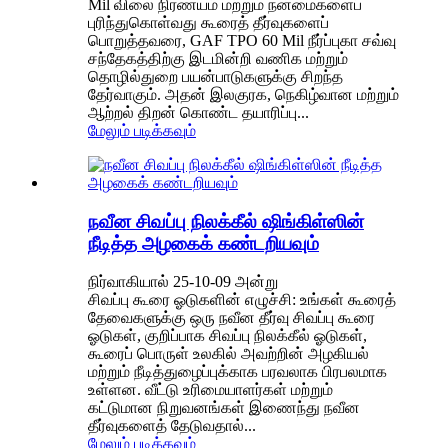
Mil விலை நிர்ணயம் மற்றும் நன்மைகளைப்
புரிந்துகொள்வது கூரைத் தீர்வுகளைப்
பொறுத்தவரை, GAF TPO 60 Mil நீர்ப்புகா சவ்வு
சந்தேகத்திற்கு இடமின்றி வணிக மற்றும்
தொழில்துறை பயன்பாடுகளுக்கு சிறந்த
தேர்வாகும். அதன் இலகுரக, நெகிழ்வான மற்றும்
ஆற்றல் திறன் கொண்ட தயாரிப்பு...
மேலும் படிக்கவும்
நவீன சிவப்பு நிலக்கீல் ஷிங்கிள்ஸின்
நீடித்த அழகைக் கண்டறியவும்
நிர்வாகியால் 25-10-09 அன்று
சிவப்பு கூரை ஓடுகளின் எழுச்சி: உங்கள் கூரைத்
தேவைகளுக்கு ஒரு நவீன தீர்வு சிவப்பு கூரை
ஓடுகள், குறிப்பாக சிவப்பு நிலக்கீல் ஓடுகள்,
கூரைப் பொருள் உலகில் அவற்றின் அழகியல்
மற்றும் நீடித்துழைப்புக்காக பரவலாக பிரபலமாக
உள்ளன. வீட்டு உரிமையாளர்கள் மற்றும்
கட்டுமான நிறுவனங்கள் இணைந்து நவீன
தீர்வுகளைத் தேடுவதால்...
மேலும் படிக்கவும்