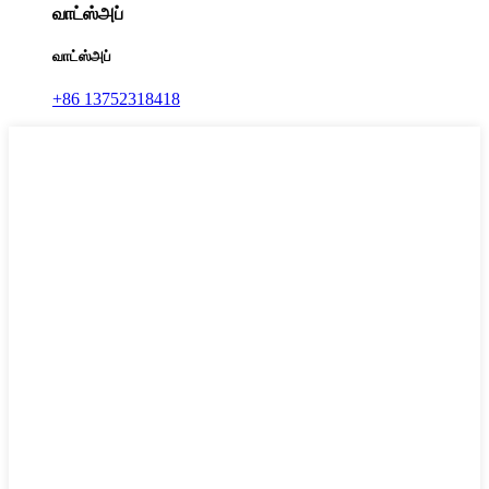
வாட்ஸ்அப்
வாட்ஸ்அப்
+86 13752318418