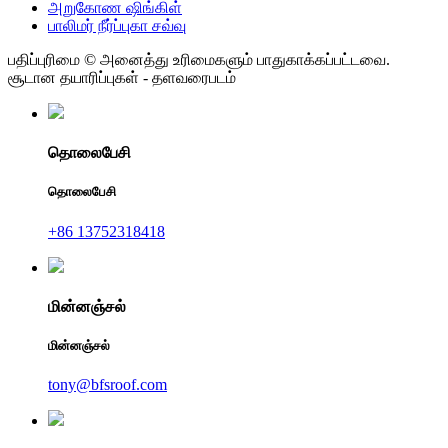
அறுகோண ஷிங்கிள்
பாலிமர் நீர்ப்புகா சவ்வு
பதிப்புரிமை © அனைத்து உரிமைகளும் பாதுகாக்கப்பட்டவை.
சூடான தயாரிப்புகள் - தளவரைபடம்
தொலைபேசி
தொலைபேசி
+86 13752318418
மின்னஞ்சல்
மின்னஞ்சல்
tony@bfsroof.com