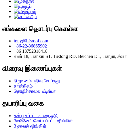
எங்களை தொடர்பு கொள்ள
tony@bfsroof.com
+86-22-86865902
+86 13752318418
எண் 18, Tianxiu ST, Tiedong RD, Beichen DT, Tianjin, சீனா
விரைவு இணைப்புகள்
நிறுவனம் பதிவு செய்தது
சான்றிதழ்
தொழிற்சாலை வீடியோ
தயாரிப்பு வகை
கல் பூசப்பட்ட கூரை ஓடு
லேமினேட் செய்யப்பட்ட ஷிங்கிள்
3 தாவல் ஷிங்கிள்