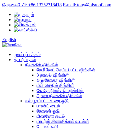
தொலைபேசி: +86 13752318418
E-mail: tony@bfsroof.com
English
முகப்புப் பக்கம்
தயாரிப்புகள்
நிலக்கீல் ஷிங்கிள்
லேமினேட் செய்யப்பட்ட ஷிங்கிள்
3 தாவல் ஷிங்கிள்
அறுகோண ஷிங்கிள்
மீன் செதில் சிங்கிள்
கோதே நிலக்கீல் ஷிங்கிள்
அலை நிலக்கீல் ஷிங்கிள்
கல் பூசப்பட்ட கூரை ஓடு
பாண்ட் டைல்
கோலன் ஓடு
மிலானோ டைல்
மாடர்ன் கிளாசிக்கல் டைல்ஸ்
ரோமன் ஓடு