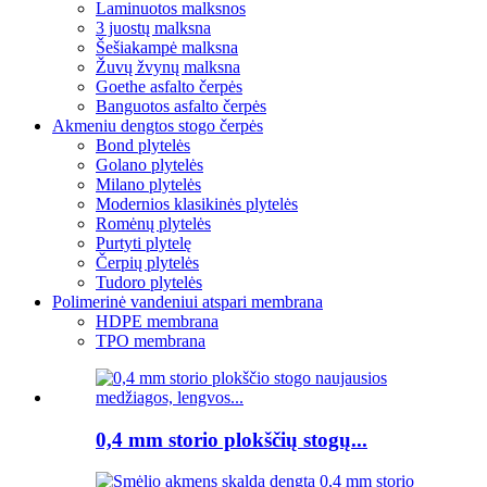
Laminuotos malksnos
3 juostų malksna
Šešiakampė malksna
Žuvų žvynų malksna
Goethe asfalto čerpės
Banguotos asfalto čerpės
Akmeniu dengtos stogo čerpės
Bond plytelės
Golano plytelės
Milano plytelės
Modernios klasikinės plytelės
Romėnų plytelės
Purtyti plytelę
Čerpių plytelės
Tudoro plytelės
Polimerinė vandeniui atspari membrana
HDPE membrana
TPO membrana
0,4 mm storio plokščių stogų...