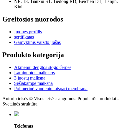
NE. 18, Tianxiu ST, Tiedong RD, Beichen DT, Tianjin,
Kinija
Greitosios nuorodos
Įmonės profilis
sertifikatas
Gamyklinis vaizdo įrašas
Produkto kategorija
Akmeniu dengtos stogo čerpės
Laminuotos malksnos
3 juostų malksna
Šešiakampė malksna
Polimerinė vandeniui atspari membrana
Autorių teisės © Visos teisės saugomos. Populiarūs produktai -
Svetainės struktūra
Telefonas