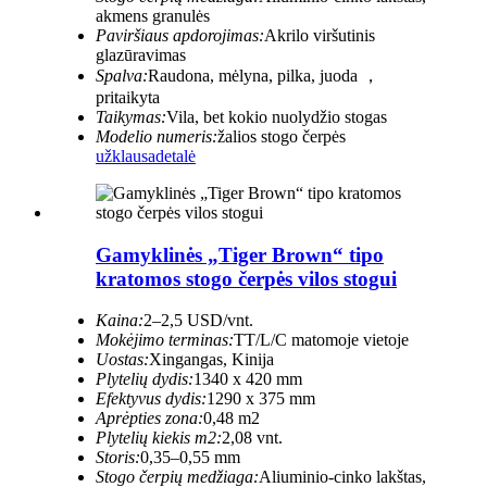
akmens granulės
Paviršiaus apdorojimas:
Akrilo viršutinis
glazūravimas
Spalva:
Raudona, mėlyna, pilka, juoda ，
pritaikyta
Taikymas:
Vila, bet kokio nuolydžio stogas
Modelio numeris:
žalios stogo čerpės
užklausa
detalė
Gamyklinės „Tiger Brown“ tipo
kratomos stogo čerpės vilos stogui
Kaina:
2–2,5 USD/vnt.
Mokėjimo terminas:
TT/L/C matomoje vietoje
Uostas:
Xingangas, Kinija
Plytelių dydis:
1340 x 420 mm
Efektyvus dydis:
1290 x 375 mm
Aprėpties zona:
0,48 m2
Plytelių kiekis m2:
2,08 vnt.
Storis:
0,35–0,55 mm
Stogo čerpių medžiaga:
Aliuminio-cinko lakštas,