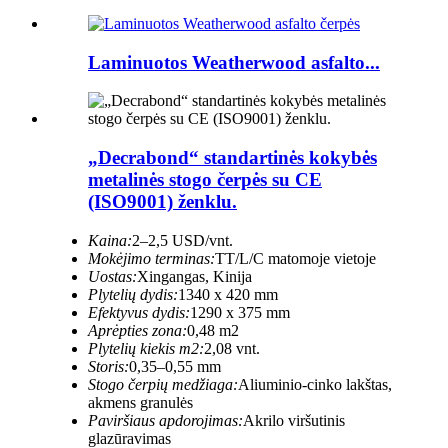
Laminuotos Weatherwood asfalto...
„Decrabond“ standartinės kokybės
metalinės stogo čerpės su CE
(ISO9001) ženklu.
Kaina:
2–2,5 USD/vnt.
Mokėjimo terminas:
TT/L/C matomoje vietoje
Uostas:
Xingangas, Kinija
Plytelių dydis:
1340 x 420 mm
Efektyvus dydis:
1290 x 375 mm
Aprėpties zona:
0,48 m2
Plytelių kiekis m2:
2,08 vnt.
Storis:
0,35–0,55 mm
Stogo čerpių medžiaga:
Aliuminio-cinko lakštas,
akmens granulės
Paviršiaus apdorojimas:
Akrilo viršutinis
glazūravimas