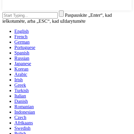
Paspauskite „Enter“, kad
ieškotumėte, arba „ESC“, kad uždarytumėte
English
French
German
Portuguese
Spanish
Russian
Japanese
Korean
Arabic
Irish
Greek
Turkish
Italian
Danish
Romanian
Indonesian
Czech
Afrikaans
Swedish
Polish