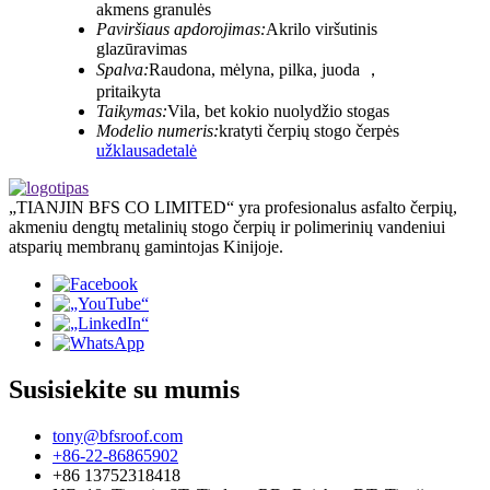
akmens granulės
Paviršiaus apdorojimas:
Akrilo viršutinis
glazūravimas
Spalva:
Raudona, mėlyna, pilka, juoda ，
pritaikyta
Taikymas:
Vila, bet kokio nuolydžio stogas
Modelio numeris:
kratyti čerpių stogo čerpės
užklausa
detalė
„TIANJIN BFS CO LIMITED“ yra profesionalus asfalto čerpių,
akmeniu dengtų metalinių stogo čerpių ir polimerinių vandeniui
atsparių membranų gamintojas Kinijoje.
Susisiekite su mumis
tony@bfsroof.com
+86-22-86865902
+86 13752318418