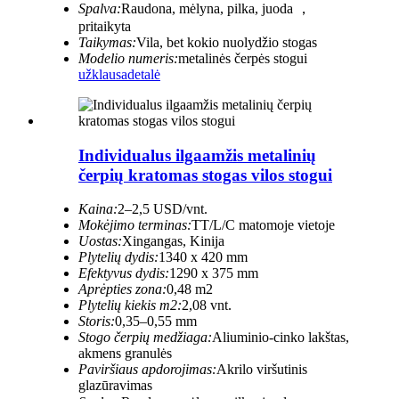
Spalva:
Raudona, mėlyna, pilka, juoda ，
pritaikyta
Taikymas:
Vila, bet kokio nuolydžio stogas
Modelio numeris:
metalinės čerpės stogui
užklausa
detalė
Individualus ilgaamžis metalinių
čerpių kratomas stogas vilos stogui
Kaina:
2–2,5 USD/vnt.
Mokėjimo terminas:
TT/L/C matomoje vietoje
Uostas:
Xingangas, Kinija
Plytelių dydis:
1340 x 420 mm
Efektyvus dydis:
1290 x 375 mm
Aprėpties zona:
0,48 m2
Plytelių kiekis m2:
2,08 vnt.
Storis:
0,35–0,55 mm
Stogo čerpių medžiaga:
Aliuminio-cinko lakštas,
akmens granulės
Paviršiaus apdorojimas:
Akrilo viršutinis
glazūravimas