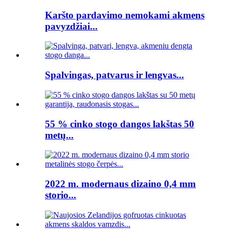
Karšto pardavimo nemokami akmens
pavyzdžiai...
Spalvingas, patvarus ir lengvas...
55 % cinko stogo dangos lakštas 50
metų...
2022 m. modernaus dizaino 0,4 mm
storio...