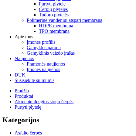
Purtyti plytelę
Čerpių plytelės
Tudoro plytelės
Polimerinė vandeniui atspari membrana
HDPE membrana
TPO membrana
Apie mus
Įmonės profilis
Gamyklos paroda
Gamyklinis vaizdo įrašas
Naujienos
Pramonės naujienos
Įmonės naujienos
DUK
Susisiekite su mumis
Pradžia
Produktai
Akmeniu dengtos stogo čerpės
Purtyti plytelę
Kategorijos
Asfalto čerpės