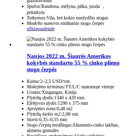
glazūravimas
Spalva:
Raudona, mėlyna, pilka, juoda ，
pritaikyta
Taikymas:
Vila, bet kokio nuolydžio stogas
Modelio numeris:
smiltainio stogo čerpės
užklausa
detalė
Naujos 2022 m. Šiaurės Amerikos
kokybės standarto 55 % cinko plieno
stogo čerpės
Kaina:
2–2,5 USD/vnt.
Mokėjimo terminas:
TT/L/C matomoje vietoje
Uostas:
Xingangas, Kinija
Plytelių dydis:
1340 x 420 mm
Efektyvus dydis:
1290 x 375 mm
Aprėpties zona:
0,48 m2
Plytelių kiekis m2:
2,08 vnt.
Storis:
0,35–0,55 mm
Stogo čerpių medžiaga:
Aliuminio-cinko lakštas,
akmens granulės
Paviršiaus apdorojimas:
Akrilo viršutinis