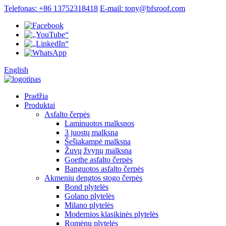
Telefonas: +86 13752318418
E-mail: tony@bfsroof.com
English
Pradžia
Produktai
Asfalto čerpės
Laminuotos malksnos
3 juostų malksna
Šešiakampė malksna
Žuvų žvynų malksna
Goethe asfalto čerpės
Banguotos asfalto čerpės
Akmeniu dengtos stogo čerpės
Bond plytelės
Golano plytelės
Milano plytelės
Modernios klasikinės plytelės
Romėnų plytelės