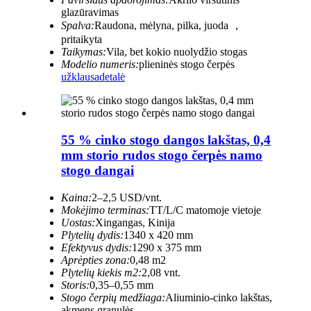
glazūravimas
Spalva:
Raudona, mėlyna, pilka, juoda ，
pritaikyta
Taikymas:
Vila, bet kokio nuolydžio stogas
Modelio numeris:
plieninės stogo čerpės
užklausa
detalė
55 % cinko stogo dangos lakštas, 0,4
mm storio rudos stogo čerpės namo
stogo dangai
Kaina:
2–2,5 USD/vnt.
Mokėjimo terminas:
TT/L/C matomoje vietoje
Uostas:
Xingangas, Kinija
Plytelių dydis:
1340 x 420 mm
Efektyvus dydis:
1290 x 375 mm
Aprėpties zona:
0,48 m2
Plytelių kiekis m2:
2,08 vnt.
Storis:
0,35–0,55 mm
Stogo čerpių medžiaga:
Aliuminio-cinko lakštas,
akmens granulės