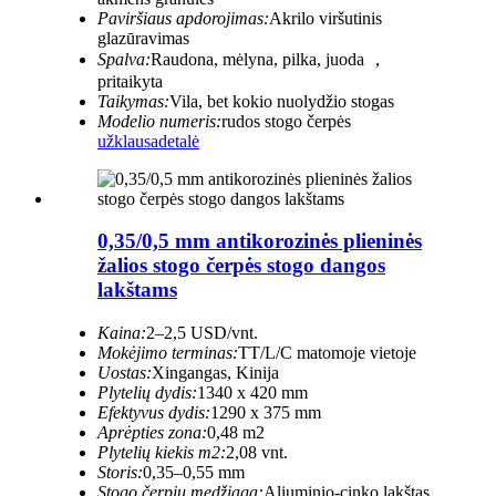
Paviršiaus apdorojimas:
Akrilo viršutinis
glazūravimas
Spalva:
Raudona, mėlyna, pilka, juoda ，
pritaikyta
Taikymas:
Vila, bet kokio nuolydžio stogas
Modelio numeris:
rudos stogo čerpės
užklausa
detalė
0,35/0,5 mm antikorozinės plieninės
žalios stogo čerpės stogo dangos
lakštams
Kaina:
2–2,5 USD/vnt.
Mokėjimo terminas:
TT/L/C matomoje vietoje
Uostas:
Xingangas, Kinija
Plytelių dydis:
1340 x 420 mm
Efektyvus dydis:
1290 x 375 mm
Aprėpties zona:
0,48 m2
Plytelių kiekis m2:
2,08 vnt.
Storis:
0,35–0,55 mm
Stogo čerpių medžiaga:
Aliuminio-cinko lakštas,