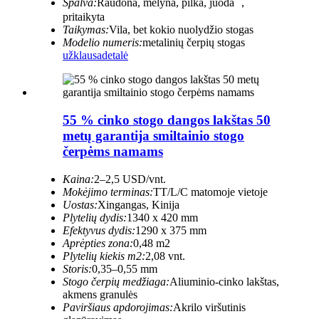
Spalva:
Raudona, mėlyna, pilka, juoda ，
pritaikyta
Taikymas:
Vila, bet kokio nuolydžio stogas
Modelio numeris:
metalinių čerpių stogas
užklausa
detalė
55 % cinko stogo dangos lakštas 50
metų garantija smiltainio stogo
čerpėms namams
Kaina:
2–2,5 USD/vnt.
Mokėjimo terminas:
TT/L/C matomoje vietoje
Uostas:
Xingangas, Kinija
Plytelių dydis:
1340 x 420 mm
Efektyvus dydis:
1290 x 375 mm
Aprėpties zona:
0,48 m2
Plytelių kiekis m2:
2,08 vnt.
Storis:
0,35–0,55 mm
Stogo čerpių medžiaga:
Aliuminio-cinko lakštas,
akmens granulės
Paviršiaus apdorojimas:
Akrilo viršutinis