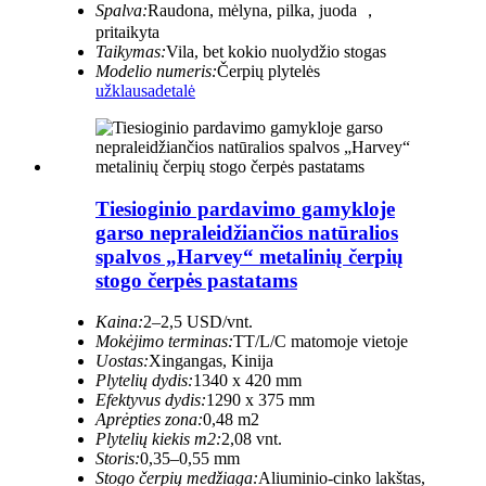
Spalva:
Raudona, mėlyna, pilka, juoda ，
pritaikyta
Taikymas:
Vila, bet kokio nuolydžio stogas
Modelio numeris:
Čerpių plytelės
užklausa
detalė
Tiesioginio pardavimo gamykloje
garso nepraleidžiančios natūralios
spalvos „Harvey“ metalinių čerpių
stogo čerpės pastatams
Kaina:
2–2,5 USD/vnt.
Mokėjimo terminas:
TT/L/C matomoje vietoje
Uostas:
Xingangas, Kinija
Plytelių dydis:
1340 x 420 mm
Efektyvus dydis:
1290 x 375 mm
Aprėpties zona:
0,48 m2
Plytelių kiekis m2:
2,08 vnt.
Storis:
0,35–0,55 mm
Stogo čerpių medžiaga:
Aliuminio-cinko lakštas,