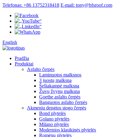
Telefonas: +86 13752318418
E-mail: tony@bfsroof.com
English
Pradžia
Produktai
Asfalto čerpės
Laminuotos malksnos
3 juostų malksna
Šešiakampė malksna
Žuvų žvynų malksna
Goethe asfalto čerpės
Banguotos asfalto čerpės
Akmeniu dengtos stogo čerpės
Bond plytelės
Golano plytelės
Milano plytelės
Modernios klasikinės plytelės
Romėnų plytelės