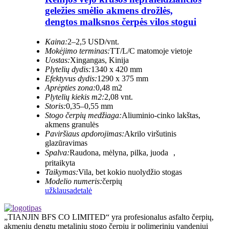
geležies smėlio akmens drožlės,
dengtos malksnos čerpės vilos stogui
Kaina:
2–2,5 USD/vnt.
Mokėjimo terminas:
TT/L/C matomoje vietoje
Uostas:
Xingangas, Kinija
Plytelių dydis:
1340 x 420 mm
Efektyvus dydis:
1290 x 375 mm
Aprėpties zona:
0,48 m2
Plytelių kiekis m2:
2,08 vnt.
Storis:
0,35–0,55 mm
Stogo čerpių medžiaga:
Aliuminio-cinko lakštas,
akmens granulės
Paviršiaus apdorojimas:
Akrilo viršutinis
glazūravimas
Spalva:
Raudona, mėlyna, pilka, juoda ，
pritaikyta
Taikymas:
Vila, bet kokio nuolydžio stogas
Modelio numeris:
čerpių
užklausa
detalė
„TIANJIN BFS CO LIMITED“ yra profesionalus asfalto čerpių,
akmeniu dengtų metalinių stogo čerpių ir polimerinių vandeniui