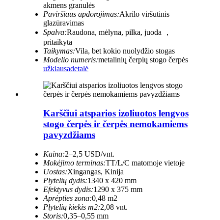
akmens granulės
Paviršiaus apdorojimas:
Akrilo viršutinis
glazūravimas
Spalva:
Raudona, mėlyna, pilka, juoda ，
pritaikyta
Taikymas:
Vila, bet kokio nuolydžio stogas
Modelio numeris:
metalinių čerpių stogo čerpės
užklausa
detalė
Karščiui atsparios izoliuotos lengvos
stogo čerpės ir čerpės nemokamiems
pavyzdžiams
Kaina:
2–2,5 USD/vnt.
Mokėjimo terminas:
TT/L/C matomoje vietoje
Uostas:
Xingangas, Kinija
Plytelių dydis:
1340 x 420 mm
Efektyvus dydis:
1290 x 375 mm
Aprėpties zona:
0,48 m2
Plytelių kiekis m2:
2,08 vnt.
Storis:
0,35–0,55 mm