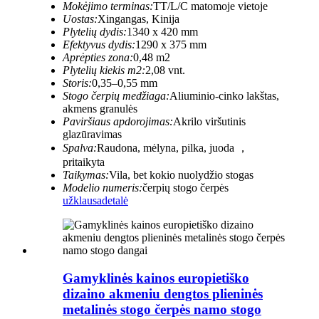
Mokėjimo terminas:
TT/L/C matomoje vietoje
Uostas:
Xingangas, Kinija
Plytelių dydis:
1340 x 420 mm
Efektyvus dydis:
1290 x 375 mm
Aprėpties zona:
0,48 m2
Plytelių kiekis m2:
2,08 vnt.
Storis:
0,35–0,55 mm
Stogo čerpių medžiaga:
Aliuminio-cinko lakštas,
akmens granulės
Paviršiaus apdorojimas:
Akrilo viršutinis
glazūravimas
Spalva:
Raudona, mėlyna, pilka, juoda ，
pritaikyta
Taikymas:
Vila, bet kokio nuolydžio stogas
Modelio numeris:
čerpių stogo čerpės
užklausa
detalė
Gamyklinės kainos europietiško
dizaino akmeniu dengtos plieninės
metalinės stogo čerpės namo stogo