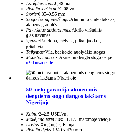
Aprėpties zona:
0,48 m2
Plytelių kiekis m2:
2,08 vnt.
Storis:
0,35–0,55 mm
Stogo čerpių medžiaga:
Aliuminio-cinko lakštas,
akmens granulės
Paviršiaus apdorojimas:
Akrilo viršutinis
glazūravimas
Spalva:
Raudona, mėlyna, pilka, juoda ，
pritaikyta
Taikymas:
Vila, bet kokio nuolydžio stogas
Modelio numeris:
Akmeniu dengta stogo čerpė
užklausa
detalė
50 metų garantija akmenimis
dengtiems stogo dangos lakštams
Nigerijoje
Kaina:
2–2,5 USD/vnt.
Mokėjimo terminas:
TT/L/C matomoje vietoje
Uostas:
Xingangas, Kinija
Plytelių dydis:
1340 x 420 mm