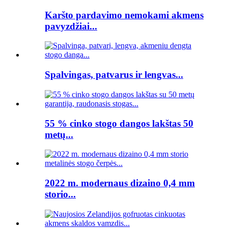
Karšto pardavimo nemokami akmens
pavyzdžiai...
Spalvingas, patvarus ir lengvas...
55 % cinko stogo dangos lakštas 50
metų...
2022 m. modernaus dizaino 0,4 mm
storio...