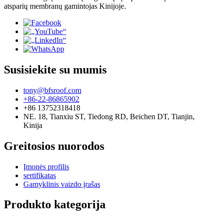
atsparių membranų gamintojas Kinijoje.
Susisiekite su mumis
tony@bfsroof.com
+86-22-86865902
+86 13752318418
NE. 18, Tianxiu ST, Tiedong RD, Beichen DT, Tianjin,
Kinija
Greitosios nuorodos
Įmonės profilis
sertifikatas
Gamyklinis vaizdo įrašas
Produkto kategorija