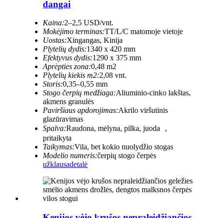
dangai
Kaina:
2–2,5 USD/vnt.
Mokėjimo terminas:
TT/L/C matomoje vietoje
Uostas:
Xingangas, Kinija
Plytelių dydis:
1340 x 420 mm
Efektyvus dydis:
1290 x 375 mm
Aprėpties zona:
0,48 m2
Plytelių kiekis m2:
2,08 vnt.
Storis:
0,35–0,55 mm
Stogo čerpių medžiaga:
Aliuminio-cinko lakštas,
akmens granulės
Paviršiaus apdorojimas:
Akrilo viršutinis
glazūravimas
Spalva:
Raudona, mėlyna, pilka, juoda ，
pritaikyta
Taikymas:
Vila, bet kokio nuolydžio stogas
Modelio numeris:
čerpių stogo čerpės
užklausa
detalė
Kenijos vėjo krušos nepraleidžiančios