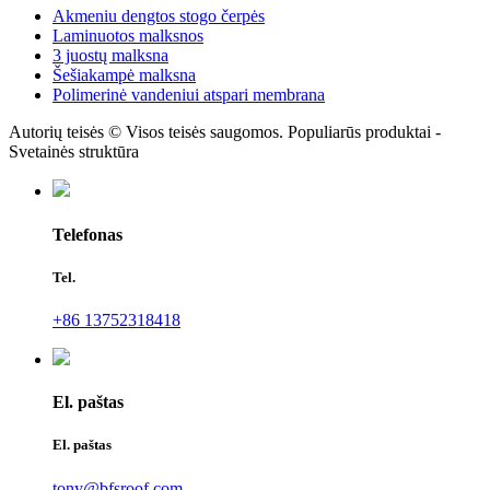
Akmeniu dengtos stogo čerpės
Laminuotos malksnos
3 juostų malksna
Šešiakampė malksna
Polimerinė vandeniui atspari membrana
Autorių teisės © Visos teisės saugomos. Populiarūs produktai -
Svetainės struktūra
Telefonas
Tel.
+86 13752318418
El. paštas
El. paštas
tony@bfsroof.com