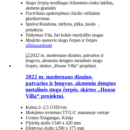
Stogo čerpių medžiaga:
Aliuminio-cinko lakštas,
akmens granulės
Paviršiaus apdorojimas:
Akrilo viršutinis
glazūravimas
Spalva:
Raudona, mėlyna, pilka, juoda ，
pritaikyta
Taikymas:
Vila, bet kokio nuolydžio stogas
Modelio numeris:
stogo čerpės ir čerpės
užklausa
detalė
2022 m. modernaus dizaino,
patvarios ir lengvos, akmeniu dengtos
metalinės stogo čerpės, skirtos „House
Villa“ projektui.
Kaina:
2–2,5 USD/vnt.
Mokėjimo terminas:
TT/L/C matomoje vietoje
Uostas:
Xingangas, Kinija
Plytelių dydis:
1340 x 420 mm
Efektyvus dydis:
1290 x 375 mm