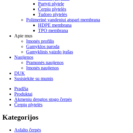
Purtyti plytelę
Čerpių plytelės
Tudoro plytelės
Polimerinė vandeniui atspari membrana
HDPE membrana
TPO membrana
Apie mus
Įmonės profilis
Gamyklos paroda
Gamyklinis vaizdo įrašas
Naujienos
Pramonės naujienos
Įmonės naujienos
DUK
Susisiekite su mumis
Pradžia
Produktai
Akmeniu dengtos stogo čerpės
Čerpių plytelės
Kategorijos
Asfalto čerpės