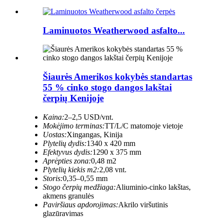
Laminuotos Weatherwood asfalto...
Šiaurės Amerikos kokybės standartas
55 % cinko stogo dangos lakštai
čerpių Kenijoje
Kaina:
2–2,5 USD/vnt.
Mokėjimo terminas:
TT/L/C matomoje vietoje
Uostas:
Xingangas, Kinija
Plytelių dydis:
1340 x 420 mm
Efektyvus dydis:
1290 x 375 mm
Aprėpties zona:
0,48 m2
Plytelių kiekis m2:
2,08 vnt.
Storis:
0,35–0,55 mm
Stogo čerpių medžiaga:
Aliuminio-cinko lakštas,
akmens granulės
Paviršiaus apdorojimas:
Akrilo viršutinis
glazūravimas