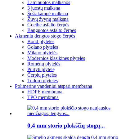
Laminuotos malksnos
3 juostų malksna
Šešiakampė malksna
Žuvų žvynų malksna
Goethe asfalto čerpės
Banguotos asfalto čerpės
Akmeniu dengtos stogo čerpės
Bond plytelės
Golano plytelės
Milano plytelės
Modernios klasikinės plytelės
Romėnų plytelės
Purtyti plytelę
Čerpių plytelės
Tudoro plytelės
Polimerinė vandeniui atspari membrana
HDPE membrana
TPO membrana
0,4 mm storio plokščių stogų...