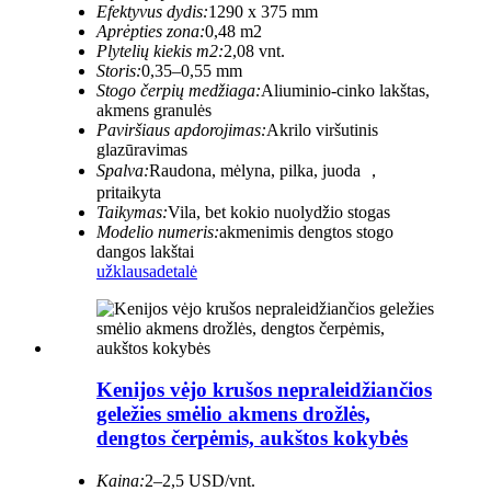
Efektyvus dydis:
1290 x 375 mm
Aprėpties zona:
0,48 m2
Plytelių kiekis m2:
2,08 vnt.
Storis:
0,35–0,55 mm
Stogo čerpių medžiaga:
Aliuminio-cinko lakštas,
akmens granulės
Paviršiaus apdorojimas:
Akrilo viršutinis
glazūravimas
Spalva:
Raudona, mėlyna, pilka, juoda ，
pritaikyta
Taikymas:
Vila, bet kokio nuolydžio stogas
Modelio numeris:
akmenimis dengtos stogo
dangos lakštai
užklausa
detalė
Kenijos vėjo krušos nepraleidžiančios
geležies smėlio akmens drožlės,
dengtos čerpėmis, aukštos kokybės
Kaina:
2–2,5 USD/vnt.