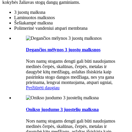
kokybės žaliavas stogų dangų gaminiams.
3 juostų malksna
Laminuotos malksnos
Šešiakampė malksna
Polimerinė vandeniui atspari membrana
Degančios mėlynos 3 juostų malksnos
Nors namų stogams dengti gali būti naudojamos
medinės čerpės, skalūnas, čerpės, metalas ir
daugybė kitų medžiagų, asfaltas išsiskiria kaip
pasirinkta stogo dangos medžiaga, nes yra gana
prieinama, lengvai montuojama, atspari ugniai,
Peržiūrėti daugiau
Onikso juodumo 3 juostelių malksna
Nors namų stogams dengti gali būti naudojamos
medinės čerpės, skalūnas, čerpės, metalas ir
daugybė kitų medžiagų, asfaltas išsiskiria kaip