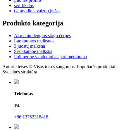
Įmonės profilis
sertifikatas
Gamyklinis vaizdo įrašas
Produkto kategorija
Akmeniu dengtos stogo čerpės
Laminuotos malksnos
3 juostų malksna
Šešiakampė malksna
Polimerinė vandeniui atspari membrana
Autorių teisės © Visos teisės saugomos. Populiarūs produktai -
Svetainės struktūra
Telefonas
Tel.
+86 13752318418