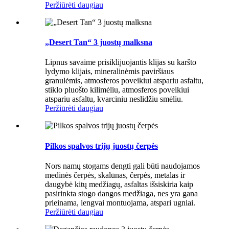
Peržiūrėti daugiau
„Desert Tan“ 3 juostų malksna
Lipnus savaime prisiklijuojantis klijas su karšto
lydymo klijais, mineralinėmis paviršiaus
granulėmis, atmosferos poveikiui atspariu asfaltu,
stiklo pluošto kilimėliu, atmosferos poveikiui
atspariu asfaltu, kvarciniu neslidžiu smėliu.
Peržiūrėti daugiau
Pilkos spalvos trijų juostų čerpės
Nors namų stogams dengti gali būti naudojamos
medinės čerpės, skalūnas, čerpės, metalas ir
daugybė kitų medžiagų, asfaltas išsiskiria kaip
pasirinkta stogo dangos medžiaga, nes yra gana
prieinama, lengvai montuojama, atspari ugniai.
Peržiūrėti daugiau