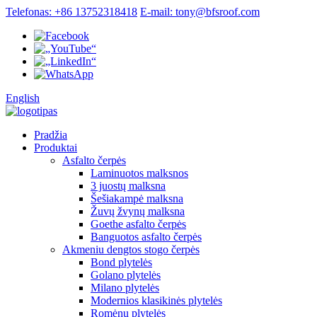
Telefonas: +86 13752318418
E-mail: tony@bfsroof.com
English
Pradžia
Produktai
Asfalto čerpės
Laminuotos malksnos
3 juostų malksna
Šešiakampė malksna
Žuvų žvynų malksna
Goethe asfalto čerpės
Banguotos asfalto čerpės
Akmeniu dengtos stogo čerpės
Bond plytelės
Golano plytelės
Milano plytelės
Modernios klasikinės plytelės
Romėnų plytelės