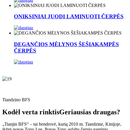
ONIKSINIAI JUODI LAMINUOTI ČERPĖS
DEGANČIOS MĖLYNOS ŠEŠIAKAMPĖS
ČERPĖS
Tiandzino BFS
Kodėl verta rinktis
Geriausias draugas?
„Tianjin BFS“ – tai bendrovė, kurią 2010 m. Tiandzine, Kinijoje,
įkūrė ponas Tony Lee. Ponas Tony asfalto čerpių gaminių