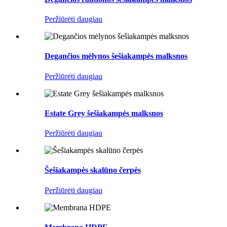
Peržiūrėti daugiau
Degančios mėlynos šešiakampės malksnos
Peržiūrėti daugiau
Estate Grey šešiakampės malksnos
Peržiūrėti daugiau
Šešiakampės skalūno čerpės
Peržiūrėti daugiau