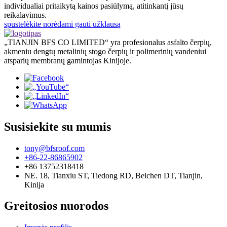
individualiai pritaikytą kainos pasiūlymą, atitinkantį jūsų
reikalavimus.
spustelėkite norėdami gauti užklausą
„TIANJIN BFS CO LIMITED“ yra profesionalus asfalto čerpių,
akmeniu dengtų metalinių stogo čerpių ir polimerinių vandeniui
atsparių membranų gamintojas Kinijoje.
Susisiekite su mumis
tony@bfsroof.com
+86-22-86865902
+86 13752318418
NE. 18, Tianxiu ST, Tiedong RD, Beichen DT, Tianjin,
Kinija
Greitosios nuorodos