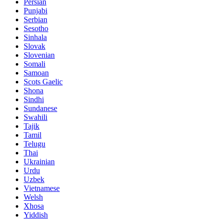
Persian
Punjabi
Serbian
Sesotho
Sinhala
Slovak
Slovenian
Somali
Samoan
Scots Gaelic
Shona
Sindhi
Sundanese
Swahili
Tajik
Tamil
Telugu
Thai
Ukrainian
Urdu
Uzbek
Vietnamese
Welsh
Xhosa
Yiddish