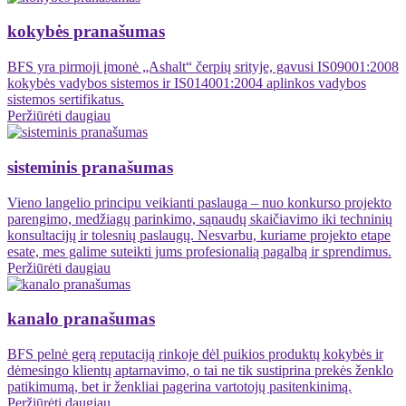
kokybės pranašumas
BFS yra pirmoji įmonė „Ashalt“ čerpių srityje, gavusi IS09001:2008
kokybės vadybos sistemos ir IS014001:2004 aplinkos vadybos
sistemos sertifikatus.
Peržiūrėti daugiau
sisteminis pranašumas
Vieno langelio principu veikianti paslauga – nuo ​​konkurso projekto
parengimo, medžiagų parinkimo, sąnaudų skaičiavimo iki techninių
konsultacijų ir tolesnių paslaugų. Nesvarbu, kuriame projekto etape
esate, mes galime suteikti jums profesionalią pagalbą ir sprendimus.
Peržiūrėti daugiau
kanalo pranašumas
BFS pelnė gerą reputaciją rinkoje dėl puikios produktų kokybės ir
dėmesingo klientų aptarnavimo, o tai ne tik sustiprina prekės ženklo
patikimumą, bet ir ženkliai pagerina vartotojų pasitenkinimą.
Peržiūrėti daugiau