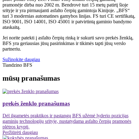
pramonėje dirba nuo 2002 m. Bendrovė turi 15 metų patirtį šioje
srityje ir yra pirmaujanti asfalto čerpių gamintoja Kinijoje. „BFS“
turi 3 modernias automatines gamybos linijas. FS turi CE sertifikatą,
ISO 9001, ISO 14001, ISO 45001 ir patvirtintą gaminio bandymo
ataskaitą.
Jei norite patekti į asfalto čerpių rinką ir sukurti savo prekės ženklą,
BFS yra geriausias jūsų pasirinkimas ir tikimės tapti jūsų verslo
partneriu.
Sužinokite daugiau
Tiandzino BFS
mūsų pranašumas
prekės ženklo pranašumas
Dėl ilgametės praktikos ir pastangų BFS užėmė lyderio pozicijas
gaminių technologijų srityje, nustatydama asfalto čerpių pramonės
plėtros kryptį.
Peržiūrėti daugiau