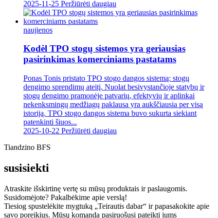
2025-11-25
Peržiūrėti daugiau
naujienos
Kodėl TPO stogų sistemos yra geriausias
pasirinkimas komerciniams pastatams
Ponas Tonis pristato TPO stogo dangos sistemą: stogų
dengimo sprendimų ateitį. Nuolat besivystančioje statybų ir
stogų dengimo pramonėje patvarių, efektyvių ir aplinkai
nekenksmingų medžiagų paklausa yra aukščiausia per visą
istoriją. TPO stogo dangos sistema buvo sukurta siekiant
patenkinti šiuos...
2025-10-22
Peržiūrėti daugiau
Tiandzino BFS
susisiekti
Atraskite išskirtinę vertę su mūsų produktais ir paslaugomis.
Susidomėjote? Pakalbėkime apie verslą!
Tiesiog spustelėkite mygtuką „Teirautis dabar“ ir papasakokite apie
savo poreikius. Mūsų komanda pasiruošusi pateikti jums