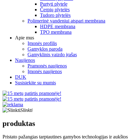
Purtyti plytelę
Čerpių plytelės
Tudoro plytelės
Polimerinė vandeniui atspari membrana
HDPE membrana
TPO membrana
Apie mus
Įmonės profilis
Gamyklos paroda
Gamyklinis vaizdo įrašas
Naujienos
Pramonės naujienos
Įmonės naujienos
DUK
Susisiekite su mumis
Slinkti
produktas
Pristato pažangias tarptautines gamybos technologijas ir aukštos