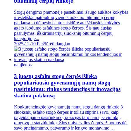
bituminių čerpių rinkoje
Stogų dengimo pramonėje pastebimai išaugo aukštos kokybės
ir estetiškai patrauklių vieno sluoksnio bituminių čerpių
paklausa, o dėmesio centre atsidūrė aukščiausios kokybės
agato juodumo asfaltinės stogo čerpės. Šis naujausias
pasiūlymas, išskirtinis trijų sluoksnių bituminių čerpių
kategorijoje...
2025-12-10
Peržiūrėti daugiau
naujienos
3 juostų asfalto stogo čerpės išlieka
populiariausiu gyvenamųjų namų stogų
pasirinkimu: rinkos tendencijos ir inovacijos
skatina paklausą
Konkurencingoje gyvenamųjų namų stogų dangų rinkoje 3
sluoksnių asfalto stogo čerpės ir toliau stiprina savo, kaip
pageidaujamo pasirinkimo, pozicijas tarp namų savininkų,
rangovų ir statybininkų. Šios universalios čerpės, žinomos dėl
savo prieinamumo, patvarumo ir lengvo montavimo...