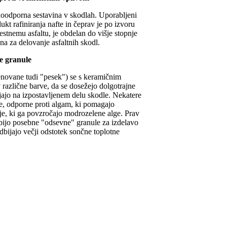
doodporna sestavina v skodlah. Uporabljeni
dukt rafiniranja nafte in čeprav je po izvoru
stnemu asfaltu, je obdelan do višje stopnje
bna za delovanje asfaltnih skodl.
e granule
enovane tudi "pesek") se s keramičnim
 različne barve, da se dosežejo dolgotrajne
ljajo na izpostavljenem delu skodle. Nekatere
e, odporne proti algam, ki pomagajo
nje, ki ga povzročajo modrozelene alge. Prav
bijo posebne "odsevne" granule za izdelavo
odbijajo večji odstotek sončne toplotne