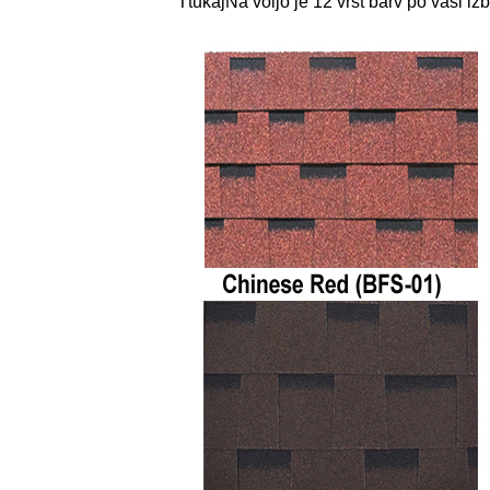
T
tukaj
Na voljo je 12 vrst barv po vaši iz