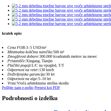
kratek opis:
Cena FOB:
3–5 USD/m²
Minimalna količina naročila:
500 m²
Zmogljivost dobave:
300.000 kvadratnih metrov na mesec
Pristanišče:
Xingang, Tianjin
Plačilni pogoji:
L/C na vpogled, T/T
Odpornost na veter:
130 km/h
Doživljenjska garancija:
30 let
Odpornost na alge:
5–10 let
Vrsta:
Vroča arhitekturna strešna skodla
Pošljite nam e-pošto
Prenesi kot PDF
Podrobnosti o izdelku