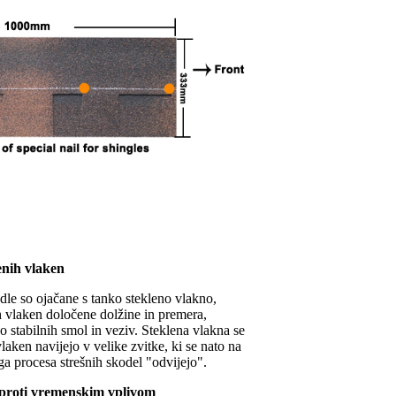
lenih vlaken
dle so ojačane s tanko stekleno vlakno,
ih vlaken določene dolžine in premera,
 stabilnih smol in veziv. Steklena vlakna se
vlaken navijejo v velike zvitke, ki se nato na
a procesa strešnih skodel "odvijejo".
n proti vremenskim vplivom