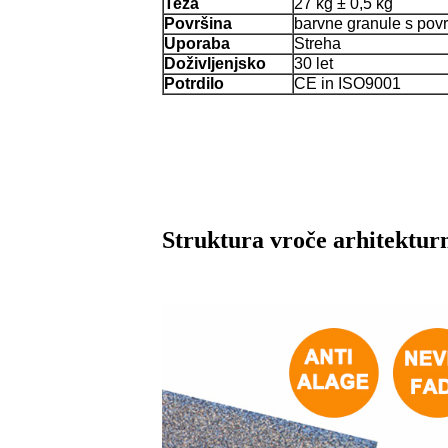
Teža
27 kg ± 0,5 kg
Površina
barvne granule s povr
Uporaba
Streha
Doživljenjsko
30 let
Potrdilo
CE in ISO9001
Struktura vroče arhitekturn