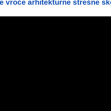
e vroče arhitekturne strešne s