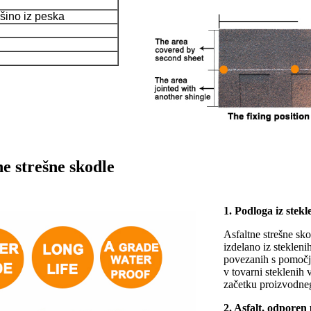
šino iz peska
e strešne skodle
1. Podloga iz stek
Asfaltne strešne sko
izdelano iz steklen
povezanih s pomočjo
v tovarni steklenih 
začetku proizvodneg
2. Asfalt, odpore