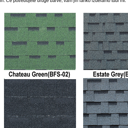
biri. Če potrebujete druge barve, vam jih lahko izdelamo tudi mi.