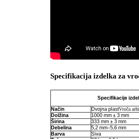
Specifikacija izdelka za vro
Specifikacije izde
Način
Dvojna plast
Vroča arhi
Dolžina
1000 mm ± 3 mm
Širina
333 mm ± 3 mm
Debelina
5,2 mm–5,6 mm
Barva
Siva