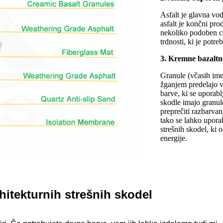
Asfalt je glavna vo
asfalt je končni pro
nekoliko podoben ce
trdnosti, ki je potre
3. Kremne bazaltn
Granule (včasih im
žganjem predelajo v
barve, ki se uporab
skodle imajo granul
preprečiti razbarva
tako se lahko upora
strešnih skodel, ki 
energije.
hitekturnih strešnih skodel