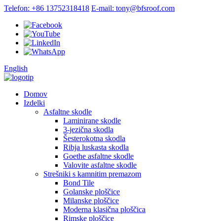
Telefon: +86 13752318418
E-mail: tony@bfsroof.com
English
Domov
Izdelki
Asfaltne skodle
Laminirane skodle
3-jezična skodla
Šesterokotna skodla
Ribja luskasta skodla
Goethe asfaltne skodle
Valovite asfaltne skodle
Strešniki s kamnitim premazom
Bond Tile
Golanske ploščice
Milanske ploščice
Moderna klasična ploščica
Rimske ploščice