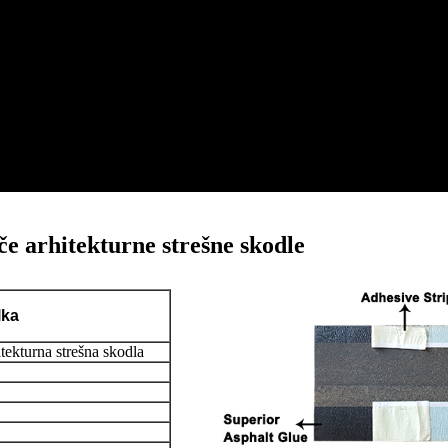
če arhitekturne strešne skodle
lka
tekturna strešna skodla