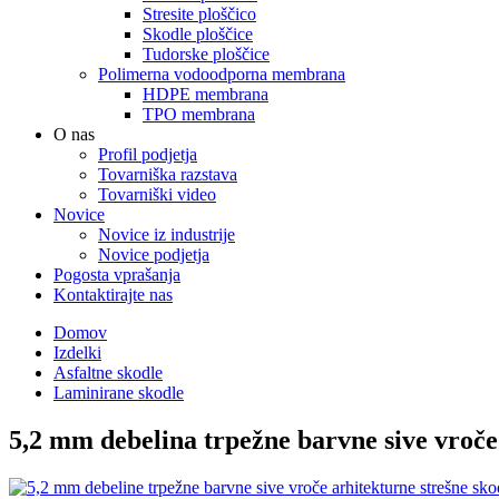
Stresite ploščico
Skodle ploščice
Tudorske ploščice
Polimerna vodoodporna membrana
HDPE membrana
TPO membrana
O nas
Profil podjetja
Tovarniška razstava
Tovarniški video
Novice
Novice iz industrije
Novice podjetja
Pogosta vprašanja
Kontaktirajte nas
Domov
Izdelki
Asfaltne skodle
Laminirane skodle
5,2 mm debelina trpežne barvne sive vroče