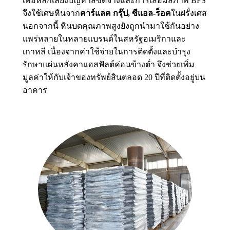
เพื่อหลีกเลี่ยงปัญหาสีซีดจางและการเสื่อมสภาพ BFS
จึงใช้เศษหินจาก
คาร์แลค กรุ๊ป, ซีแอล-ร็อค
ในฝรั่งเศส
นอกจากนี้ หินบดคุณภาพสูงยังถูกนำมาใช้กันอย่าง
แพร่หลายในหลายแบรนด์ในสหรัฐอเมริกาและ
เกาหลี เนื่องจากค่าใช้จ่ายในการติดตั้งและบำรุง
รักษาแผ่นหลังคาแอสฟัลต์ค่อนข้างต่ำ จึงช่วยเพิ่ม
มูลค่าให้กับเจ้าของทรัพย์สินตลอด 20 ปีที่ติดตั้งอยู่บน
อาคาร