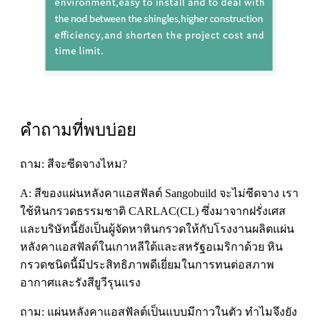
คำถามที่พบบ่อย
ถาม: สีจะซีดจางไหม?
A: สีของแผ่นหลังคาแอสฟัลต์ Sangobuild จะไม่ซีดจาง เรา
ใช้หินกรวดธรรมชาติ CARLAC(CL) ซึ่งมาจากฝรั่งเศส
และบริษัทนี้ยังเป็นผู้จัดหาหินกรวดให้กับโรงงานผลิตแผ่น
หลังคาแอสฟัลต์ในเกาหลีใต้และสหรัฐอเมริกาด้วย หิน
กรวดชนิดนี้มีประสิทธิภาพดีเยี่ยมในการทนต่อสภาพ
อากาศและรังสียูวีรุนแรง
ถาม: แผ่นหลังคาแอสฟัลต์เป็นแบบมีกาวในตัว ทำไมจึงยัง