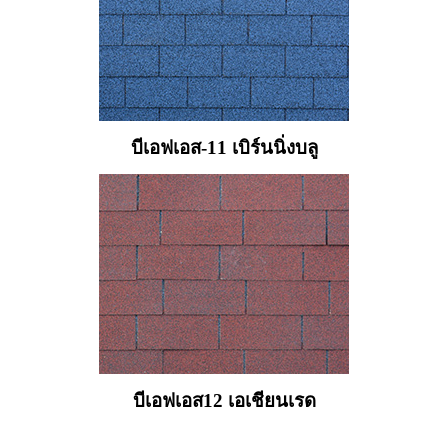
บีเอฟเอส-11 เบิร์นนิ่งบลู
บีเอฟเอส12 เอเชียนเรด