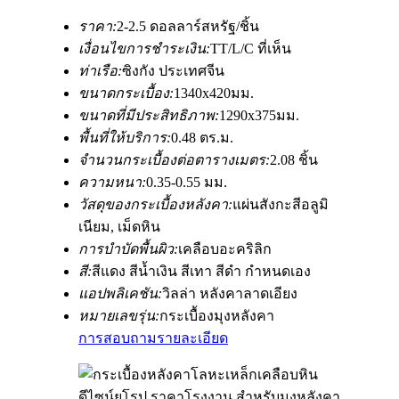
ราคา:
2-2.5 ดอลลาร์สหรัฐ/ชิ้น
เงื่อนไขการชำระเงิน:
TT/L/C ที่เห็น
ท่าเรือ:
ซิงกัง ประเทศจีน
ขนาดกระเบื้อง:
1340x420มม.
ขนาดที่มีประสิทธิภาพ:
1290x375มม.
พื้นที่ให้บริการ:
0.48 ตร.ม.
จำนวนกระเบื้องต่อตารางเมตร:
2.08 ชิ้น
ความหนา:
0.35-0.55 มม.
วัสดุของกระเบื้องหลังคา:
แผ่นสังกะสีอลูมิ
เนียม, เม็ดหิน
การบำบัดพื้นผิว:
เคลือบอะคริลิก
สี:
สีแดง สีน้ำเงิน สีเทา สีดำ กำหนดเอง
แอปพลิเคชัน:
วิลล่า หลังคาลาดเอียง
หมายเลขรุ่น:
กระเบื้องมุงหลังคา
การสอบถาม
รายละเอียด