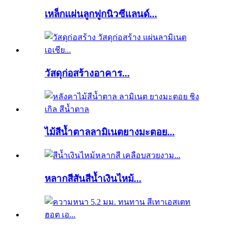
เหล็กแผ่นลูกฟูกนิวซีแลนด์...
วัสดุก่อสร้างอาคาร...
ไม้สีน้ำตาลลามิเนตยางมะตอย...
หลากสีสันสีน้ำเงินไหม้...