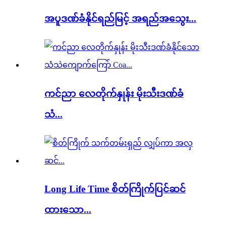
အပူဒဏ်ခံနိုင်ရည်မြင့် အရည်အသွေး...
ကင်ညာ လေတိုက်နှုန်း မိုးသီးဒဏ်ခံ
သံ...
Long Life Time စိတ်ကြိုက်ပြင်ဆင်
ထားသော...