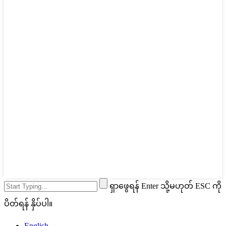
ရှာဖွေရန် Enter သို့မဟုတ် ESC ကို
ပိတ်ရန် နှိပ်ပါ။
English