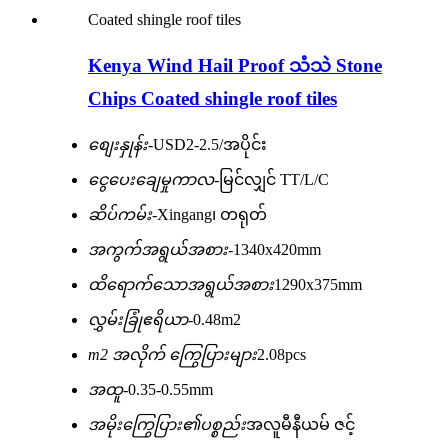
Kenya Wind Hail Proof သံသဲ Stone
Chips Coated shingle roof tiles
စျေးနှုန်း-
USD2-2.5/အပိုင်း
ငွေပေးချေမှုကာလ-
မြင်လျှင် TT/L/C
ဆိပ်ကမ်း-
Xingang၊ တရုတ်
အကွက်အရွယ်အစား-
1340x420mm
ထိရောက်သောအရွယ်အစား
1290x375mm
လွှမ်းခြုံဧရိယာ-
0.48m2
m2 အလိုက် ကြွေပြားများ
2.08pcs
အထူ-
0.35-0.55mm
အမိုးကြွေပြား၏ပစ္စည်း
အလူမီနီယမ် ဇင့်