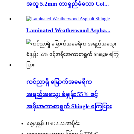
အထူ 5.2mm တာရှည်ခံသော Col...
Laminated Weatherwood Aspha...
ကင်ညာရှိ မြောက်အမေရိက
အရည်အသွေး စံနှုန်း 55% ဇင့်
အမိုးအကာစာရွက် Shingle ကြွေပြား
စျေးနှုန်း-
USD2-2.5/အပိုင်း
ငွေပေးချေမှုကာလ-
မြင်လျှင် TT/L/C