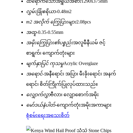
ထိရောက်သောအရွယ်အစား
1290x375mm
လွှမ်းခြုံဧရိယာ-
0.48m2
m2 အလိုက် ကြွေပြားများ
2.08pcs
အထူ-
0.35-0.55mm
အမိုးကြွေပြား၏ပစ္စည်း
အလူမီနီယမ် ဇင့်
စာရွက်၊ ကျောက်တုံးများ
မျက်နှာပြင် ကုသမှု
Acrylic Overglaze
အရောင်-
အနီရောင်၊ အပြာ၊ မီးခိုးရောင်၊ အနက်
ရောင်၊ စိတ်ကြိုက်ပြုလုပ်ထားသည်။
လျှောက်လွှာ
ဗီလာ၊ လျှောစောက်အမိုး
မော်ဒယ်နံပါတ်-
ကျောက်တုံးအမိုးအကာများ
စုံစမ်းရေး
အသေးစိတ်