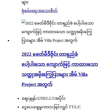
များ
စုံစမ်းရေး
အသေးစိတ်
2022 ခေတ်မီဒီဇိုင်း တာရှည်ခံ
ပေါ့ပါးသော ကျောက်ဖြင့် ကာထားသော
သတ္တုအမိုးကြွေပြားများ အိမ် Villa
Project အတွက်
စျေးနှုန်း-
USD2-2.5/အပိုင်း
ငွေပေးချေမှုကာလ-
မြင်လျှင် TT/L/C