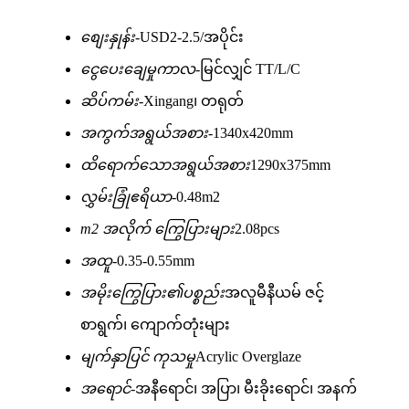
စျေးနှုန်း-
USD2-2.5/အပိုင်း
ငွေပေးချေမှုကာလ-
မြင်လျှင် TT/L/C
ဆိပ်ကမ်း-
Xingang၊ တရုတ်
အကွက်အရွယ်အစား-
1340x420mm
ထိရောက်သောအရွယ်အစား
1290x375mm
လွှမ်းခြုံဧရိယာ-
0.48m2
m2 အလိုက် ကြွေပြားများ
2.08pcs
အထူ-
0.35-0.55mm
အမိုးကြွေပြား၏ပစ္စည်း
အလူမီနီယမ် ဇင့်
စာရွက်၊ ကျောက်တုံးများ
မျက်နှာပြင် ကုသမှု
Acrylic Overglaze
အရောင်-
အနီရောင်၊ အပြာ၊ မီးခိုးရောင်၊ အနက်