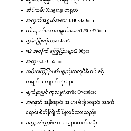
ဆိပ်ကမ်း-
Xingang၊ တရုတ်
အကွက်အရွယ်အစား-
1340x420mm
ထိရောက်သောအရွယ်အစား
1290x375mm
လွှမ်းခြုံဧရိယာ-
0.48m2
m2 အလိုက် ကြွေပြားများ
2.08pcs
အထူ-
0.35-0.55mm
အမိုးကြွေပြား၏ပစ္စည်း
အလူမီနီယမ် ဇင့်
စာရွက်၊ ကျောက်တုံးများ
မျက်နှာပြင် ကုသမှု
Acrylic Overglaze
အရောင်-
အနီရောင်၊ အပြာ၊ မီးခိုးရောင်၊ အနက်
ရောင်၊ စိတ်ကြိုက်ပြုလုပ်ထားသည်။
လျှောက်လွှာ
ဗီလာ၊ လျှောစောက်အမိုး