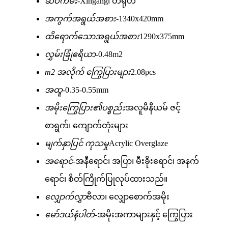
ဆိပ်ကမ်း-
Xingang၊ တရုတ်
အကွက်အရွယ်အစား-
1340x420mm
ထိရောက်သောအရွယ်အစား
1290x375mm
လွှမ်းခြုံဧရိယာ-
0.48m2
m2 အလိုက် ကြွေပြားများ
2.08pcs
အထူ-
0.35-0.55mm
အမိုးကြွေပြား၏ပစ္စည်း
အလူမီနီယမ် ဇင့်
စာရွက်၊ ကျောက်တုံးများ
မျက်နှာပြင် ကုသမှု
Acrylic Overglaze
အရောင်-
အနီရောင်၊ အပြာ၊ မီးခိုးရောင်၊ အနက်
ရောင်၊ စိတ်ကြိုက်ပြုလုပ်ထားသည်။
လျှောက်လွှာ
ဗီလာ၊ လျှောစောက်အမိုး
မော်ဒယ်နံပါတ်-
အမိုးအကာများနှင့် ကြွေပြား