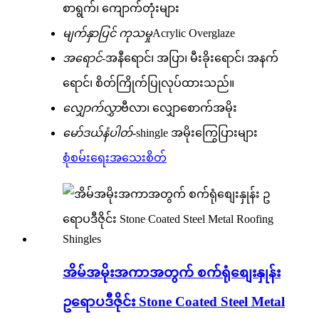
စာရွက်၊ ကျောက်တုံးများ
မျက်နှာပြင် ကုသမှု
Acrylic Overglaze
အရောင်-
အနီရောင်၊ အပြာ၊ မီးခိုးရောင်၊ အနက်
ရောင်၊ စိတ်ကြိုက်ပြုလုပ်ထားသည်။
လျှောက်လွှာ
ဗီလာ၊ လျှောစောက်အမိုး
မော်ဒယ်နံပါတ်-
shingle အမိုးကြွေပြားများ
စုံစမ်းရေး
အသေးစိတ်
အိမ်အမိုးအကာအတွက် စက်ရုံစျေးနှုန်း
ဥရောပဒီဇိုင်း Stone Coated Steel Metal