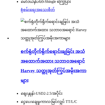
မော်ဒယ်နံပါတ်-
Shingle ကြွေပြား
စုံစမ်းရေး
အသေးစိတ်
စက်ရုံတိုက်ရိုက်ရောင်းချခြင်း အသံ
အထောက်အထား သဘာဝအရောင်
Harvey သတ္တုအုတ်ကြွပ်အမိုးအကာ
များ
စျေးနှုန်း-
USD2-2.5/အပိုင်း
ငွေပေးချေမှုကာလ-
မြင်လျှင် TT/L/C