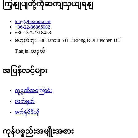
ကြှနျုပျတို့ကိုဆကျသှယျရနျ
tony@bfsroof.com
+86-22-86865902
+86 13752318418
မဟုတ်ဘူး 18၊ Tianxiu ST၊ Tiedong RD၊ Beichen DT၊
Tianjin၊ တရုတ်
အမြန်လင့်များ
ကုမ္ပဏီအကြောင်း
လက်မှတ်
စက်ရုံဗီဒီယို
ကုန်ပစ္စည်းအမျိုးအစား