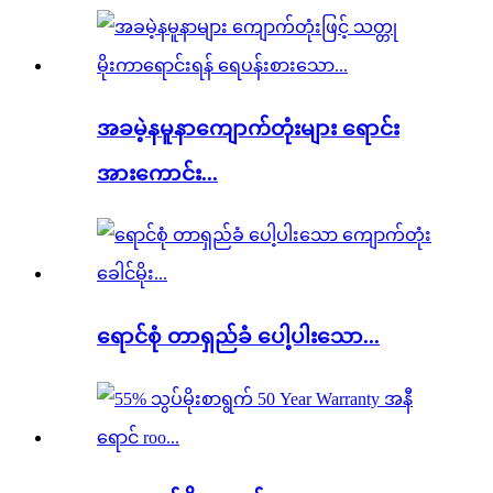
အခမဲ့နမူနာကျောက်တုံးများ ရောင်း
အားကောင်း...
ရောင်စုံ တာရှည်ခံ ပေါ့ပါးသော...