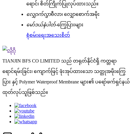
ရောင်၊ စိတ်ကြိုက်ပြုလုပ်ထားသည်။
လျှောက်လွှာ
ဗီလာ၊ လျှောစောက်အမိုး
မော်ဒယ်နံပါတ်-
ကြွေပြားများ
စုံစမ်းရေး
အသေးစိတ်
TIANJIN BFS CO LIMITED သည် တရုတ်နိုင်ငံရှိ ကတ္တရာ
ရောင်ရမ်းခြင်း၊ ကျောက်ဖြင့် ဖုံးအုပ်ထားသော သတ္တုအမိုးကြွေ
ပြား နှင့် Polymer Waterproof Membrane များ၏ ပရော်ဖက်ရှင်နယ်
ထုတ်လုပ်သူဖြစ်သည်။