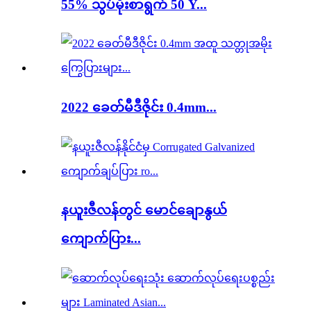
55% သွပ်မိုးစာရွက် 50 Y...
2022 ခေတ်မီဒီဇိုင်း 0.4mm...
နယူးဇီလန်တွင် မောင်ချောနွယ်
ကျောက်ပြား...