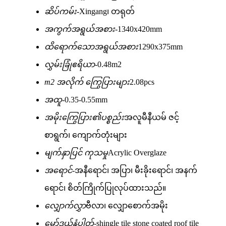
ဆိပ်ကမ်း-
Xingang၊ တရုတ်
အကွက်အရွယ်အစား-
1340x420mm
ထိရောက်သောအရွယ်အစား
1290x375mm
လွှမ်းခြုံဧရိယာ-
0.48m2
m2 အလိုက် ကြွေပြားများ
2.08pcs
အထူ-
0.35-0.55mm
အမိုးကြွေပြား၏ပစ္စည်း
အလူမီနီယမ် ဇင့်
စာရွက်၊ ကျောက်တုံးများ
မျက်နှာပြင် ကုသမှု
Acrylic Overglaze
အရောင်-
အနီရောင်၊ အပြာ၊ မီးခိုးရောင်၊ အနက်
ရောင်၊ စိတ်ကြိုက်ပြုလုပ်ထားသည်။
လျှောက်လွှာ
ဗီလာ၊ လျှောစောက်အမိုး
မော်ဒယ်နံပါတ်-
shingle tile stone coated roof tile