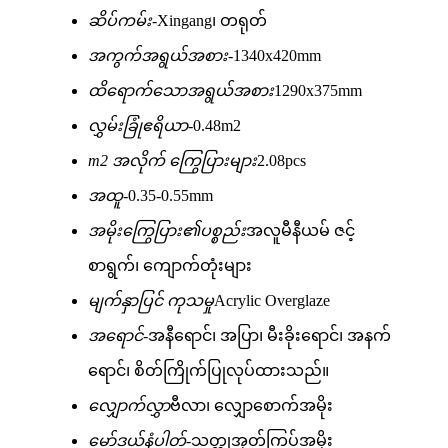
ဆိပ်ကမ်း-
Xingang၊ တရုတ်
အကွက်အရွယ်အစား-
1340x420mm
ထိရောက်သောအရွယ်အစား
1290x375mm
လွှမ်းခြုံဧရိယာ-
0.48m2
m2 အလိုက် ကြွေပြားများ
2.08pcs
အထူ-
0.35-0.55mm
အမိုးကြွေပြား၏ပစ္စည်း
အလူမီနီယမ် ဇင့်
စာရွက်၊ ကျောက်တုံးများ
မျက်နှာပြင် ကုသမှု
Acrylic Overglaze
အရောင်-
အနီရောင်၊ အပြာ၊ မီးခိုးရောင်၊ အနက်
ရောင်၊ စိတ်ကြိုက်ပြုလုပ်ထားသည်။
လျှောက်လွှာ
ဗီလာ၊ လျှောစောက်အမိုး
မော်ဒယ်နံပါတ်-
သတ္တုအုတ်ကြွပ်အမိုး