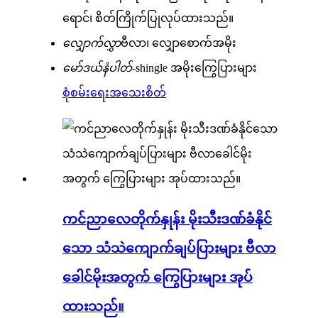
ရောင်၊ စိတ်ကြိုက်ပြုလုပ်ထားသည်။
လျှောက်လွှာ
ဗီလာ၊ လျှောစောက်အမိုး
မော်ဒယ်နံပါတ်-
shingle အမိုးကြွေပြားများ
စုံစမ်းရေး
အသေးစိတ်
ကင်ညာလေတိုက်နှုန်း မိုးသီးဒဏ်ခံနိုင်
သော သံသဲကျောက်ချပ်ပြားများ ဗီလာ
ခေါင်မိုးအတွက် ကြွေပြားများ အုပ်
ထားသည်။