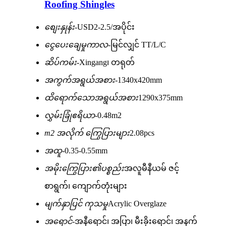
Roofing Shingles
စျေးနှုန်း-
USD2-2.5/အပိုင်း
ငွေပေးချေမှုကာလ-
မြင်လျှင် TT/L/C
ဆိပ်ကမ်း-
Xingang၊ တရုတ်
အကွက်အရွယ်အစား-
1340x420mm
ထိရောက်သောအရွယ်အစား
1290x375mm
လွှမ်းခြုံဧရိယာ-
0.48m2
m2 အလိုက် ကြွေပြားများ
2.08pcs
အထူ-
0.35-0.55mm
အမိုးကြွေပြား၏ပစ္စည်း
အလူမီနီယမ် ဇင့်
စာရွက်၊ ကျောက်တုံးများ
မျက်နှာပြင် ကုသမှု
Acrylic Overglaze
အရောင်-
အနီရောင်၊ အပြာ၊ မီးခိုးရောင်၊ အနက်