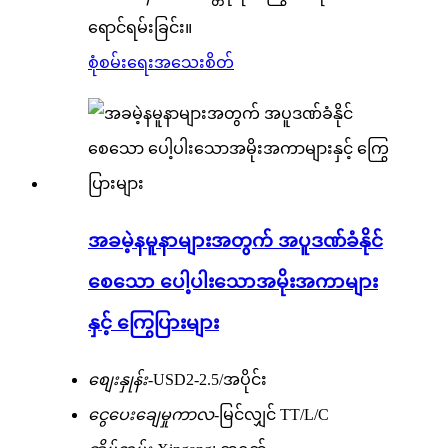
ရောင်ရမ်းခြင်း။
စုံစမ်းရေး
အသေးစိတ်
အခမဲ့နမူနာများအတွက် အပူဒဏ်ခံနိုင်
စေသော ပေါ့ပါးသောအမိုးအကာများ
နှင့် ကြွေပြားများ
စျေးနှုန်း-
USD2-2.5/အပိုင်း
ငွေပေးချေမှုကာလ-
မြင်လျှင် TT/L/C