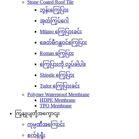
Stone Coated Roof Tile
ဘွန်းကြွေပြား
အုတ်ကြွပ်ဂေါ
Milano ကြွေပြားခင်း
ခေတ်မီဂန္ထဝင်ကြွေပြား
Roman ကြွေပြား
ကြွေပြားကို လှုပ်ခါပါ။
Shingle ကြွေပြား
Tudor ကြွေပြားခင်း
Polymer Waterproof Membrane
HDPE Membrane
TPO Membrane
ကြှနျုပျတို့အကွောငျး
ကုမ္ပဏီအကြောင်း
စက်ရုံရှိုး