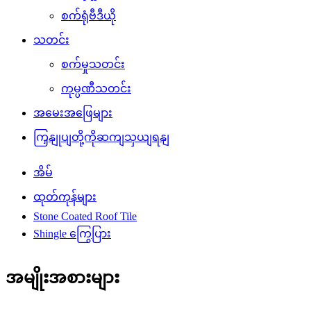
စက်ရုံဗီဒီယို
သတင်း
စက်မှုသတင်း
ကုမ္ပဏီသတင်း
အမေးအဖြေများ
ကြှနျုပျတို့ကိုဆကျသှယျရနျ
အိမ်
ထုတ်ကုန်များ
Stone Coated Roof Tile
Shingle ကြွေပြား
အမျိုးအစားများ