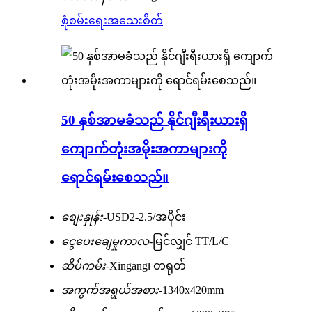
စုံစမ်းရေး
အသေးစိတ်
50 နှစ်အာမခံသည် နိုင်ဂျီးရီးယားရှိ
ကျောက်တုံးအမိုးအကာများကို
ရောင်ရမ်းစေသည်။
စျေးနှုန်း-
USD2-2.5/အပိုင်း
ငွေပေးချေမှုကာလ-
မြင်လျှင် TT/L/C
ဆိပ်ကမ်း-
Xingang၊ တရုတ်
အကွက်အရွယ်အစား-
1340x420mm