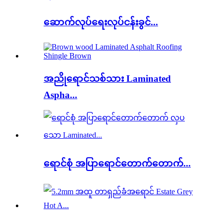
ဆောက်လုပ်ရေးလုပ်ငန်းခွင်...
အညိုရောင်သစ်သား Laminated
Aspha...
ရောင်စုံ အပြာရောင်တောက်တောက်...