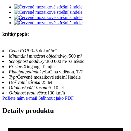
krátký popis:
Cena FOB:
3–5 dolarů/m²
Minimální množství objednávky:
500 m²
Schopnost dodávky:
300 000 m² za měsíc
Přístav:
Xingang, Tianjin
Platební podmínky:
L/C na viděnou, T/T
Typ:
Červené mozaikové střešní šindele
Doživotní záruka:
25 let
Odolnost vůči řasám:
5–10 let
Odolnost proti větru:
130 km/h
Pošlete nám e-mail
Stáhnout jako PDF
Detaily produktu