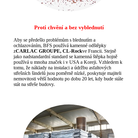
Proti chvění a bez vyblednutí
Aby se předešlo problémům s blednutím a
ochlazováním, BFS používá kamenné odštěpky
z
CARLAC GROUPE, CL-Rock
ve Francii. Stejně
jako nadstandardní standard se kamenná štěpka hojně
používá u mnoha značek i v USA a Koreji. Vzhledem k
tomu, že náklady na instalaci a údržbu asfaltových
střešních šindelů jsou poměrně nízké, poskytuje majiteli
nemovitosti větší hodnotu po dobu 20 let, kdy bude stále
stát na střeše budovy.