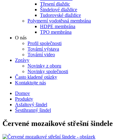
Třesení dlaždic
Šindelové dlaždice
Tudorovské dlaždice
Polymerní vodotěsná membrána
HDPE membrána
TPO membrána
O nás
Profil společnosti
Tovární výstava
Tovární video
Zprávy
Novinky z oboru
Novinky společnosti
Často kladené otázky
Kontaktujte nás
Domov
Produkty
Asfaltový šindel
Šestihranný šindel
Červené mozaikové střešní šindele