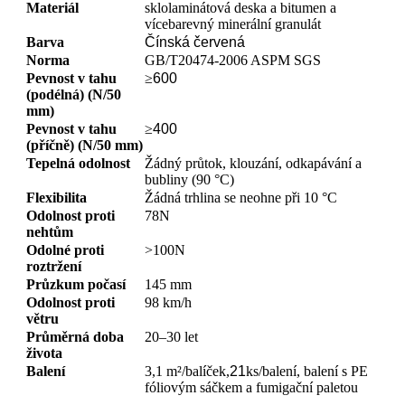
Materiál
sklolaminátová deska a bitumen a
vícebarevný minerální granulát
Barva
Čínská červená
Norma
GB/T20474-2006 ASPM SGS
Pevnost v tahu
≥
600
(podélná) (N/50
mm)
Pevnost v tahu
≥
400
(příčně) (N/50 mm)
Tepelná odolnost
Žádný průtok, klouzání, odkapávání a
bubliny (90 °C)
Flexibilita
Žádná trhlina se neohne při 10 °C
Odolnost proti
78N
nehtům
Odolné proti
>100N
roztržení
Průzkum počasí
145 mm
Odolnost proti
98 km/h
větru
Průměrná doba
20–30 let
života
Balení
3,1 m²/balíček,
21
ks/balení, balení s PE
fóliovým sáčkem a fumigační paletou