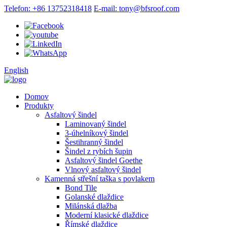
Telefon: +86 13752318418
E-mail: tony@bfsroof.com
English
Domov
Produkty
Asfaltový šindel
Laminovaný šindel
3-úhelníkový šindel
Šestihranný šindel
Šindel z rybích šupin
Asfaltový šindel Goethe
Vlnový asfaltový šindel
Kamenná střešní taška s povlakem
Bond Tile
Golanské dlaždice
Milánská dlažba
Moderní klasické dlaždice
Římské dlaždice