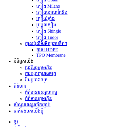
ក្បឿង Milano
ក្បឿងបុរាណទំនើប
ក្បឿងរ៉ូម៉ាំង
អ្រងួនក្បឿង
ក្បឿង Shingle
ក្បឿង Tudor
ភ្នាសប៉ូលីម័រមិនជ្រាបទឹក។
ភ្នាស HDPE
TPO Membrane
អំពីពួកយើង
ប្រវត្តិរូបក្រុមហ៊ុន
ការបង្ហាញរោងចក្រ
វីដេអូរោងចក្រ
ព័ត៌មាន
ព័ត៌មានឧស្សាហកម្ម
ព័ត៌មានក្រុមហ៊ុន
សំណួរគេសួរញឹកញាប់
ទាក់ទងមកយើងខ្ញុំ
ផ្ទះ