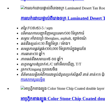
ការលក់ដោយផ្ទាល់ពីរោងចក្រ Laminated Desert Ta
តម្លៃ FOB៖
$3-5 / sqm
បរិមាណការបញ្ជាទិញអប្បបរមា៖
500 ម៉ែត្រការ៉េ
សម្ភារៈ៖
កំរាលព្រំ fiberglass, asphalt, ខ្សាច់ពណ៌
ធន់នឹងខ្យល់៖
130 គីឡូម៉ែត្រ / ម៉ោង។
សមត្ថភាពផ្គត់ផ្គង់៖
300,000 ម៉ែត្រការ៉េក្នុងមួយខែ
ការធានា៖
30 ឆ្នាំ។
ភាពធន់នឹងសារាយ៖
៥-១០ ឆ្នាំ។
លក្ខខណ្ឌបង់ប្រាក់៖
L/C នៅមើលឃើញ, T/T
ច្រក៖
Xingang ប្រទេសចិន
ព័ត៌មានលម្អិតអំពីការវេចខ្ចប់ដំបូលប្រក់ស័ង្កសី តាន់ តាន់៖
16 ដុ
ការសាកសួរ
លម្អិត
អាហ្រ្វិកខាងត្បូង Color Stone Chip Coated d