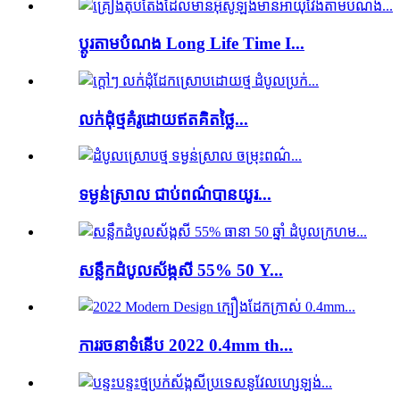
ប្ដូរតាមបំណង Long Life Time I...
លក់ដុំថ្មគំរូដោយឥតគិតថ្លៃ...
ទម្ងន់ស្រាល ជាប់ពណ៌បានយូរ...
សន្លឹកដំបូលស័ង្កសី 55% 50 Y...
ការរចនាទំនើប 2022 0.4mm th...