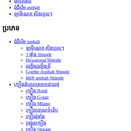
ផលិតផល
ជំងឺរើម asphalt
ឡាមីណេត ស៊ីងហ្គល។
ប្រភេទ
ជំងឺរើម asphalt
ឡាមីណេត ស៊ីងហ្គល។
3 ផ្ទាំង Shingle
Hexagonal Shingle
ជញ្ជីងជញ្ជីងត្រី
Goethe Asphalt Shingle
រលក asphalt Shingle
ក្បឿងដំបូលស្រោបដោយថ្ម
ក្បឿង Bond
ក្បឿង Golan
ក្បឿង Milano
ក្បឿងបុរាណទំនើប
ក្បឿងរ៉ូម៉ាំង
អ្រងួនក្បឿង
ក្បឿង Shingle