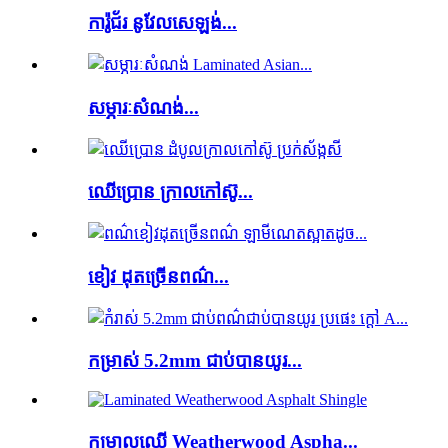
ការ៉ូជ័រ នូវែលសេឡង់...
សម្ភារៈសំណង់...
ឈើប្រោន ក្រាលកៅស៊ូ...
ខៀវ ដុតច្រើនពណ៌...
កម្រាស់ 5.2mm ជាប់បានយូរ...
កម្រាលឈើ Weatherwood Aspha...