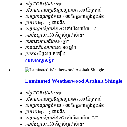
តម្លៃ FOB៖
$3-5 / sqm
បរិមាណការបញ្ជាទិញអប្បបរមា៖
500 ម៉ែត្រការ៉េ
សមត្ថភាពផ្គត់ផ្គង់៖
300,000 ម៉ែត្រការ៉េក្នុងមួយខែ
ច្រក៖
Xingang, ធានជីន
លក្ខខណ្ឌបង់ប្រាក់៖
L/C នៅមើលឃើញ, T/T
ធន់នឹងខ្យល់៖
130 គីឡូម៉ែត្រ / ម៉ោង។
ការធានាអាយុជីវិត៖
30 ឆ្នាំ។
ភាពធន់នឹងសារាយ៖
៥-១០ ឆ្នាំ។
ប្រភេទ៖
ដំបូលប្រក់ក្បឿង
ការសាកសួរ
លម្អិត
Laminated Weatherwood Asphalt Shingle
តម្លៃ FOB៖
$3-5 / sqm
បរិមាណការបញ្ជាទិញអប្បបរមា៖
500 ម៉ែត្រការ៉េ
សមត្ថភាពផ្គត់ផ្គង់៖
300,000 ម៉ែត្រការ៉េក្នុងមួយខែ
ច្រក៖
Xingang, ធានជីន
លក្ខខណ្ឌបង់ប្រាក់៖
L/C នៅមើលឃើញ, T/T
ធន់នឹងខ្យល់៖
130 គីឡូម៉ែត្រ / ម៉ោង។