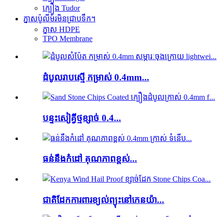
ក្បឿង Tudor
ភ្នាសប៉ូលីម័រមិនជ្រាបទឹក។
ភ្នាស HDPE
TPO Membrane
ដំបូលរាបស្មើ កម្រាស់ 0.4mm...
បន្ទះសៀគ្វីថ្មខ្សាច់ 0.4...
ធន់នឹងកំដៅ គុណភាពខ្ពស់...
ជាតិដែកការពារខ្យល់ព្យុះនៅកេនយ៉ា...