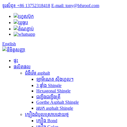
ទូរស័ព្ទ៖ +86 13752318418
E-mail: tony@bfsroof.com
English
ផ្ទះ
ផលិតផល
ជំងឺរើម asphalt
ឡាមីណេត ស៊ីងហ្គល។
3 ផ្ទាំង Shingle
Hexagonal Shingle
ជញ្ជីងជញ្ជីងត្រី
Goethe Asphalt Shingle
រលក asphalt Shingle
ក្បឿងដំបូលស្រោបដោយថ្ម
ក្បឿង Bond
ក្បឿង Golan