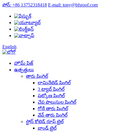
ఫోన్: +86 13752318418
E-mail: tony@bfsroof.com
English
హొమ్ పేజ్
ఉత్పత్తులు
తారు షింగిల్
లామినేటెడ్ షింగిల్
3 ట్యాబ్ షింగిల్
షట్కోణ షింగిల్
చేప పొలుసుల షింగిల్
గోథే తారు షింగిల్
వేవ్ తారు షింగిల్
స్టోన్ కోటెడ్ రూఫ్ టైల్
బాండ్ టైల్