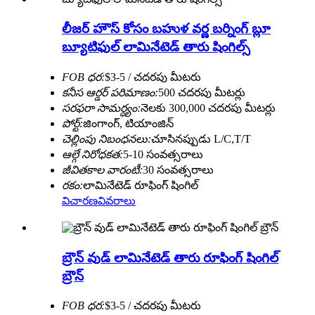
లీజర్ హౌస్ కోసం బహుళ వర్ణ బర్నింగ్ బ్లూ
బ్యూటిఫుల్ లామినేటెడ్ తారు షింగిల్స్
FOB ధర:
$3-5 / చదరపు మీటరు
కనీస ఆర్డర్ పరిమాణం:
500 చదరపు మీటర్లు
సరఫరా సామర్ధ్యం:
నెలకు 300,000 చదరపు మీటర్లు
పోర్ట్:
జింగాంగ్, టియాంజిన్
చెల్లింపు నిబంధనలు:
చూసినప్పుడు L/C,T/T
ఆల్గే నిరోధకత:
5-10 సంవత్సరాలు
జీవితకాల వారంటీ:
30 సంవత్సరాలు
రకం:
లామినేటెడ్ రూఫింగ్ షింగిల్
విచారణ
వివరాలు
బ్రౌన్ వుడ్ లామినేటెడ్ తారు రూఫింగ్ షింగిల్
బ్రౌన్
FOB ధర:
$3-5 / చదరపు మీటరు