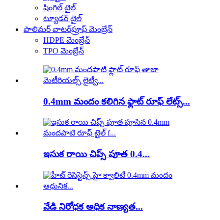
షింగిల్ టైల్
ట్యూడర్ టైల్
పాలిమర్ వాటర్‌ప్రూఫ్ మెంబ్రేన్
HDPE మెంబ్రేన్
TPO మెంబ్రేన్
0.4mm మందం కలిగిన ఫ్లాట్ రూఫ్ లేట్స్...
ఇసుక రాయి చిప్స్ పూత 0.4...
వేడి నిరోధక అధిక నాణ్యత...