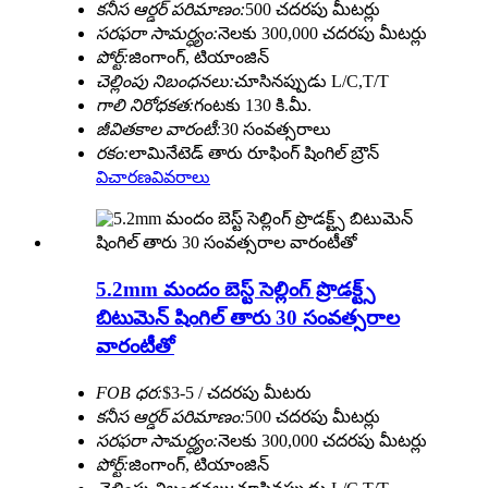
కనీస ఆర్డర్ పరిమాణం:
500 చదరపు మీటర్లు
సరఫరా సామర్ధ్యం:
నెలకు 300,000 చదరపు మీటర్లు
పోర్ట్:
జింగాంగ్, టియాంజిన్
చెల్లింపు నిబంధనలు:
చూసినప్పుడు L/C,T/T
గాలి నిరోధకత:
గంటకు 130 కి.మీ.
జీవితకాల వారంటీ:
30 సంవత్సరాలు
రకం:
లామినేటెడ్ తారు రూఫింగ్ షింగిల్ బ్రౌన్
విచారణ
వివరాలు
5.2mm మందం బెస్ట్ సెల్లింగ్ ప్రొడక్ట్స్
బిటుమెన్ షింగిల్ తారు 30 సంవత్సరాల
వారంటీతో
FOB ధర:
$3-5 / చదరపు మీటరు
కనీస ఆర్డర్ పరిమాణం:
500 చదరపు మీటర్లు
సరఫరా సామర్ధ్యం:
నెలకు 300,000 చదరపు మీటర్లు
పోర్ట్:
జింగాంగ్, టియాంజిన్