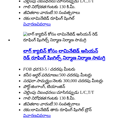
చెల్లింపు నిబంధనలు:
చూసినప్పుడు L/C,T/T
గాలి నిరోధకత:
గంటకు 130 కి.మీ.
జీవితకాల వారంటీ:
30 సంవత్సరాలు
రకం:
లామినేటెడ్ రూఫింగ్ షింగిల్
విచారణ
వివరాలు
లాగ్ క్యాబిన్ కోసం లామినేటెడ్ ఆసియన్
రెడ్ రూఫింగ్ షింగిల్స్ నిర్మాణ నిర్మాణ సామగ్రి
FOB ధర:
$3-5 / చదరపు మీటరు
కనీస ఆర్డర్ పరిమాణం:
500 చదరపు మీటర్లు
సరఫరా సామర్ధ్యం:
నెలకు 300,000 చదరపు మీటర్లు
పోర్ట్:
జింగాంగ్, టియాంజిన్
చెల్లింపు నిబంధనలు:
చూసినప్పుడు L/C,T/T
గాలి నిరోధకత:
గంటకు 130 కి.మీ.
జీవితకాల వారంటీ:
30 సంవత్సరాలు
రకం:
లామినేటెడ్ తారు రూఫింగ్ షింగిల్ బ్రౌన్
విచారణ
వివరాలు