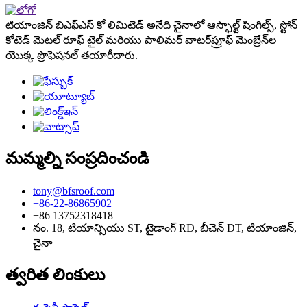
టియాంజిన్ బిఎఫ్ఎస్ కో లిమిటెడ్ అనేది చైనాలో ఆస్ఫాల్ట్ షింగిల్స్, స్టోన్
కోటెడ్ మెటల్ రూఫ్ టైల్ మరియు పాలిమర్ వాటర్‌ప్రూఫ్ మెంబ్రేన్‌ల
యొక్క ప్రొఫెషనల్ తయారీదారు.
మమ్మల్ని సంప్రదించండి
tony@bfsroof.com
+86-22-86865902
+86 13752318418
నం. 18, టియాన్సియు ST, టైడాంగ్ RD, బీచెన్ DT, టియాంజిన్,
చైనా
త్వరిత లింకులు