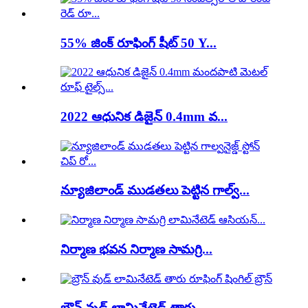
55% జింక్ రూఫింగ్ షీట్ 50 Y...
2022 ఆధునిక డిజైన్ 0.4mm వ...
న్యూజిలాండ్ ముడతలు పెట్టిన గాల్వ్...
నిర్మాణ భవన నిర్మాణ సామగ్రి...
బ్రౌన్ వుడ్ లామినేటెడ్ తారు...