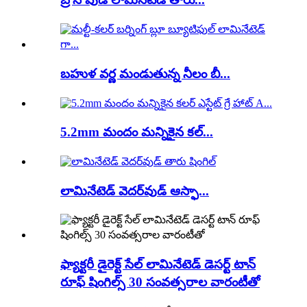
బహుళ వర్ణ మండుతున్న నీలం బీ...
5.2mm మందం మన్నికైన కల్...
లామినేటెడ్ వెదర్‌వుడ్ ఆస్ఫా...
ఫ్యాక్టరీ డైరెక్ట్ సేల్ లామినేటెడ్ డెసర్ట్ టాన్
రూఫ్ షింగిల్స్ 30 సంవత్సరాల వారంటీతో