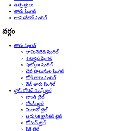
ఉత్పత్తులు
తారు షింగిల్
లామినేటెడ్ షింగిల్
వర్గం
తారు షింగిల్
లామినేటెడ్ షింగిల్
3 ట్యాబ్ షింగిల్
షట్కోణ షింగిల్
చేప పొలుసుల షింగిల్
గోథే తారు షింగిల్
వేవ్ తారు షింగిల్
స్టోన్ కోటెడ్ రూఫ్ టైల్
బాండ్ టైల్
గోలన్ టైల్
మిలానో టైల్
ఆధునిక క్లాసికల్ టైల్
రోమన్ టైల్
షేక్ టైల్