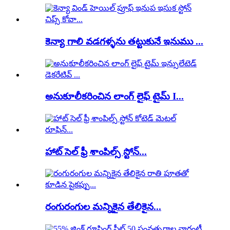
కెన్యా గాలి వడగళ్ళను తట్టుకునే ఇనుము ...
అనుకూలీకరించిన లాంగ్ లైఫ్ టైమ్ I...
హాట్ సెల్ ఫ్రీ శాంపిల్స్ స్టోన్...
రంగురంగుల మన్నికైన తేలికైన...