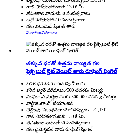
చెల్లింపు నిబంధనలు:
చూసినప్పుడు L/C,T/T
గాలి నిరోధకత:
గంటకు 130 కి.మీ.
జీవితకాల వారంటీ:
30 సంవత్సరాలు
ఆల్గే నిరోధకత:
5-10 సంవత్సరాలు
రకం:
బిటుమెన్ షింగిల్ తారు
విచారణ
వివరాలు
తక్కువ ధరతో ఉత్తమ నాణ్యత గల
ఫ్లెక్సిబుల్ లైట్ వెయిట్ తారు రూఫింగ్ షింగిల్
FOB ధర:
$3-5 / చదరపు మీటరు
కనీస ఆర్డర్ పరిమాణం:
500 చదరపు మీటర్లు
సరఫరా సామర్ధ్యం:
నెలకు 300,000 చదరపు మీటర్లు
పోర్ట్:
జింగాంగ్, టియాంజిన్
చెల్లింపు నిబంధనలు:
చూసినప్పుడు L/C,T/T
గాలి నిరోధకత:
గంటకు 130 కి.మీ.
జీవితకాల వారంటీ:
30 సంవత్సరాలు
రకం:
డైమెన్షనల్ తారు రూఫింగ్ షింగిల్