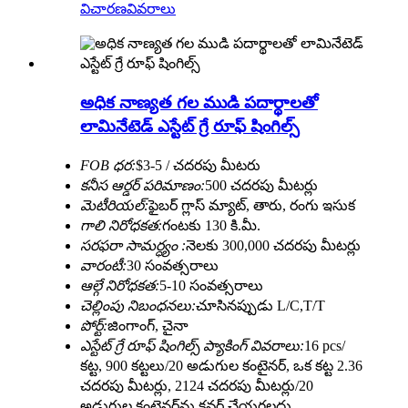
విచారణ
వివరాలు
అధిక నాణ్యత గల ముడి పదార్థాలతో
లామినేటెడ్ ఎస్టేట్ గ్రే రూఫ్ షింగిల్స్
FOB ధర:
$3-5 / చదరపు మీటరు
కనీస ఆర్డర్ పరిమాణం:
500 చదరపు మీటర్లు
మెటీరియల్:
ఫైబర్ గ్లాస్ మ్యాట్, తారు, రంగు ఇసుక
గాలి నిరోధకత:
గంటకు 130 కి.మీ.
సరఫరా సామర్ధ్యం :
నెలకు 300,000 చదరపు మీటర్లు
వారంటీ:
30 సంవత్సరాలు
ఆల్గే నిరోధకత:
5-10 సంవత్సరాలు
చెల్లింపు నిబంధనలు:
చూసినప్పుడు L/C,T/T
పోర్ట్:
జింగాంగ్, చైనా
ఎస్టేట్ గ్రే రూఫ్ షింగిల్స్ ప్యాకింగ్ వివరాలు:
16 pcs/
కట్ట, 900 కట్టలు/20 అడుగుల కంటైనర్, ఒక కట్ట 2.36
చదరపు మీటర్లు, 2124 చదరపు మీటర్లు/20
అడుగుల కంటైనర్‌ను కవర్ చేయగలదు.