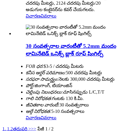
చదరపు మీటర్లు, 2124 చదరపు మీటర్లు/20
అడుగుల కంటైనర్‌ను కవర్ చేయగలదు.
విచారణ
వివరాలు
30 సంవత్సరాల వారంటీతో 5.2mm మందం
లామినేటెడ్ ఒనిక్స్ బ్లాక్ రూఫ్ షింగిల్స్
FOB ధర:
$3-5 / చదరపు మీటరు
కనీస ఆర్డర్ పరిమాణం:
500 చదరపు మీటర్లు
సరఫరా సామర్ధ్యం:
నెలకు 300,000 చదరపు మీటర్లు
పోర్ట్:
జింగాంగ్, టియాంజిన్
చెల్లింపు నిబంధనలు:
చూసినప్పుడు L/C,T/T
గాలి నిరోధకత:
గంటకు 130 కి.మీ.
జీవితకాల వారంటీ:
30 సంవత్సరాలు
ఆల్గే నిరోధకత:
5-10 సంవత్సరాలు
విచారణ
వివరాలు
1. 1.
2
తదుపరి >
>>
పేజీ 1 / 2