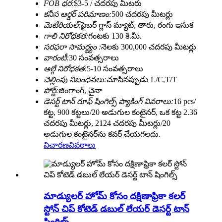
FOB ధర:
$3-5 / చదరపు మీటరు
కనీస ఆర్డర్ పరిమాణం:
500 చదరపు మీటర్లు
మెటీరియల్:
ఫైబర్ గ్లాస్ మ్యాట్, తారు, రంగు ఇసుక
గాలి నిరోధకత:
గంటకు 130 కి.మీ.
సరఫరా సామర్ధ్యం :
నెలకు 300,000 చదరపు మీటర్లు
వారంటీ:
30 సంవత్సరాలు
ఆల్గే నిరోధకత:
5-10 సంవత్సరాలు
చెల్లింపు నిబంధనలు:
చూసినప్పుడు L/C,T/T
పోర్ట్:
జింగాంగ్, చైనా
డెసర్ట్ టాన్ రూఫ్ షింగిల్స్ ప్యాకింగ్ వివరాలు:
16 pcs/
కట్ట, 900 కట్టలు/20 అడుగుల కంటైనర్, ఒక కట్ట 2.36
చదరపు మీటర్లు, 2124 చదరపు మీటర్లు/20
అడుగుల కంటైనర్‌ను కవర్ చేయగలదు.
విచారణ
వివరాలు
మాడ్యులర్ హోమ్ కోసం దక్షిణాఫ్రికా కలర్
స్టోన్ చిప్ కోటెడ్ డబుల్ లేయర్ డెసర్ట్ టాన్
షింగిల్స్