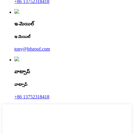
+86 13752318418
ఇ-మెయిల్
ఇ-మెయిల్
tony@bfsroof.com
వాట్సాప్
వాట్సాప్
+86 13752318418