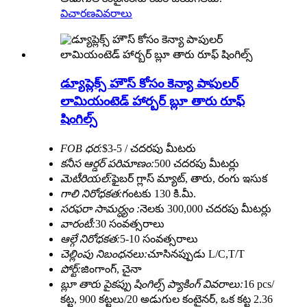
విచారణ
వివరాలు
డ్యూప్లెక్స్ హౌస్ కోసం కెన్యా పాపులర్
లామియంటెడ్ హార్బర్ బ్లూ తారు రూఫ్
షింగిల్స్
FOB ధర:
$3-5 / చదరపు మీటరు
కనీస ఆర్డర్ పరిమాణం:
500 చదరపు మీటర్లు
మెటీరియల్:
ఫైబర్ గ్లాస్ మ్యాట్, తారు, రంగు ఇసుక
గాలి నిరోధకత:
గంటకు 130 కి.మీ.
సరఫరా సామర్ధ్యం :
నెలకు 300,000 చదరపు మీటర్లు
వారంటీ:
30 సంవత్సరాలు
ఆల్గే నిరోధకత:
5-10 సంవత్సరాలు
చెల్లింపు నిబంధనలు:
చూసినప్పుడు L/C,T/T
పోర్ట్:
జింగాంగ్, చైనా
బ్లూ తారు పైకప్పు షింగిల్స్ ప్యాకింగ్ వివరాలు:
16 pcs/
కట్ట, 900 కట్టలు/20 అడుగుల కంటైనర్, ఒక కట్ట 2.36