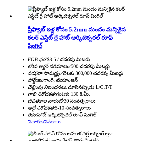
ప్రీఫ్యాబ్ ఇళ్ల కోసం 5.2mm మందం మన్నికైన
కలర్ ఎస్టేట్ గ్రే హాట్ ఆర్కిటెక్చరల్ రూఫ్
షింగిల్
FOB ధర:
$3-5 / చదరపు మీటరు
కనీస ఆర్డర్ పరిమాణం:
500 చదరపు మీటర్లు
సరఫరా సామర్ధ్యం:
నెలకు 300,000 చదరపు మీటర్లు
పోర్ట్:
జింగాంగ్, టియాంజిన్
చెల్లింపు నిబంధనలు:
చూసినప్పుడు L/C,T/T
గాలి నిరోధకత:
గంటకు 130 కి.మీ.
జీవితకాల వారంటీ:
30 సంవత్సరాలు
ఆల్గే నిరోధకత:
5-10 సంవత్సరాలు
రకం:
హాట్ ఆర్కిటెక్చరల్ రూఫ్ షింగిల్
విచారణ
వివరాలు