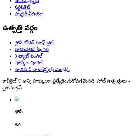
కంపెనీ ప్రొఫైల్
సర్టిఫికేట్
ఫ్యాక్టరీ వీడియో
ఉత్పత్తి వర్గం
స్టోన్ కోటెడ్ రూఫ్ టైల్
లామినేటెడ్ షింగిల్
3 ట్యాబ్ షింగిల్
షట్కోణ షింగిల్
పాలిమర్ వాటర్‌ప్రూఫ్ మెంబ్రేన్
కాపీరైట్ © అన్ని హక్కులూ ప్రత్యేకించుకోవడమైనది. హాట్ ఉత్పత్తులు -
సైట్‌మ్యాప్
ఫోన్
టెల్