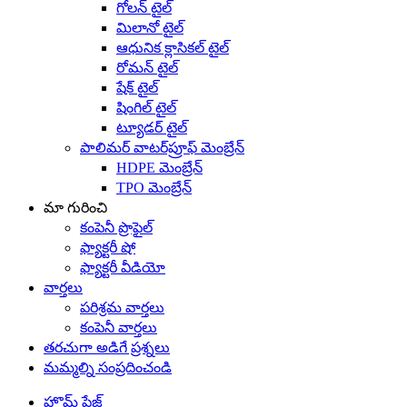
గోలన్ టైల్
మిలానో టైల్
ఆధునిక క్లాసికల్ టైల్
రోమన్ టైల్
షేక్ టైల్
షింగిల్ టైల్
ట్యూడర్ టైల్
పాలిమర్ వాటర్‌ప్రూఫ్ మెంబ్రేన్
HDPE మెంబ్రేన్
TPO మెంబ్రేన్
మా గురించి
కంపెనీ ప్రొఫైల్
ఫ్యాక్టరీ షో
ఫ్యాక్టరీ వీడియో
వార్తలు
పరిశ్రమ వార్తలు
కంపెనీ వార్తలు
తరచుగా అడిగే ప్రశ్నలు
మమ్మల్ని సంప్రదించండి
హొమ్ పేజ్