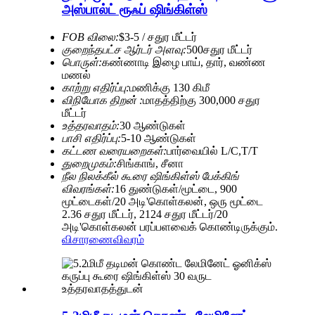
அஸ்பால்ட் ரூஃப் ஷிங்கிள்ஸ்
FOB விலை:
$3-5 / சதுர மீட்டர்
குறைந்தபட்ச ஆர்டர் அளவு:
500சதுர மீட்டர்
பொருள்:
கண்ணாடி இழை பாய், தார், வண்ண
மணல்
காற்று எதிர்ப்பு:
மணிக்கு 130 கிமீ
விநியோக திறன் :
மாதத்திற்கு 300,000 சதுர
மீட்டர்
உத்தரவாதம்:
30 ஆண்டுகள்
பாசி எதிர்ப்பு:
5-10 ஆண்டுகள்
கட்டண வரையறைகள்:
பார்வையில் L/C,T/T
துறைமுகம்:
சிங்காங், சீனா
நீல நிலக்கீல் கூரை ஷிங்கிள்ஸ் பேக்கிங்
விவரங்கள்:
16 துண்டுகள்/மூட்டை, 900
மூட்டைகள்/20 அடி'கொள்கலன், ஒரு மூட்டை
2.36 சதுர மீட்டர், 2124 சதுர மீட்டர்/20
அடி'கொள்கலன் பரப்பளவைக் கொண்டிருக்கும்.
விசாரணை
விவரம்