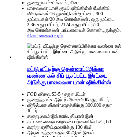
துறைமுகம்:
சிங்காங், சீனா
பாலைவன டான் ரூஃப் ஷிங்கிள்ஸ் பேக்கிங்
விவரங்கள்:
16 துண்டுகள்/மூட்டை, 900
மூட்டைகள்/20 அடி'கொள்கலன், ஒரு மூட்டை
2.36 சதுர மீட்டர், 2124 சதுர மீட்டர்/20
அடி'கொள்கலன் பரப்பளவைக் கொண்டிருக்கும்.
விசாரணை
விவரம்
மட்டு வீட்டிற்கு தென்னாப்பிரிக்கா
வண்ண கல் சிப் பூசப்பட்ட இரட்டை
அடுக்கு பாலைவன டான் ஷிங்கிள்ஸ்
FOB விலை:
$3-5 / சதுர மீட்டர்
குறைந்தபட்ச ஆர்டர் அளவு:
500சதுர மீட்டர்
விநியோக திறன்:
மாதத்திற்கு 300,000 சதுர
மீட்டர்
துறைமுகம்:
ஜிங்காங், தியான்ஜின்
கட்டண வரையறைகள்:
பார்வையில் L/C,T/T
காற்று எதிர்ப்பு:
மணிக்கு 130 கிமீ
ஆயுள் உத்தரவாதம்:
30 ஆண்டுகள்