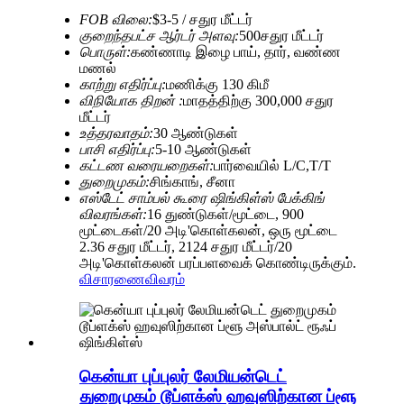
FOB விலை:
$3-5 / சதுர மீட்டர்
குறைந்தபட்ச ஆர்டர் அளவு:
500சதுர மீட்டர்
பொருள்:
கண்ணாடி இழை பாய், தார், வண்ண
மணல்
காற்று எதிர்ப்பு:
மணிக்கு 130 கிமீ
விநியோக திறன் :
மாதத்திற்கு 300,000 சதுர
மீட்டர்
உத்தரவாதம்:
30 ஆண்டுகள்
பாசி எதிர்ப்பு:
5-10 ஆண்டுகள்
கட்டண வரையறைகள்:
பார்வையில் L/C,T/T
துறைமுகம்:
சிங்காங், சீனா
எஸ்டேட் சாம்பல் கூரை ஷிங்கிள்ஸ் பேக்கிங்
விவரங்கள்:
16 துண்டுகள்/மூட்டை, 900
மூட்டைகள்/20 அடி'கொள்கலன், ஒரு மூட்டை
2.36 சதுர மீட்டர், 2124 சதுர மீட்டர்/20
அடி'கொள்கலன் பரப்பளவைக் கொண்டிருக்கும்.
விசாரணை
விவரம்
கென்யா புப்புலர் லேமியன்டெட்
துறைமுகம் டூப்ளக்ஸ் ஹவுஸிற்கான ப்ளூ