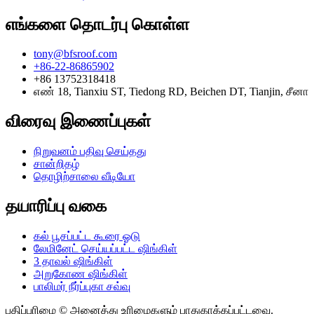
எங்களை தொடர்பு கொள்ள
tony@bfsroof.com
+86-22-86865902
+86 13752318418
எண் 18, Tianxiu ST, Tiedong RD, Beichen DT, Tianjin, சீனா
விரைவு இணைப்புகள்
நிறுவனம் பதிவு செய்தது
சான்றிதழ்
தொழிற்சாலை வீடியோ
தயாரிப்பு வகை
கல் பூசப்பட்ட கூரை ஓடு
லேமினேட் செய்யப்பட்ட ஷிங்கிள்
3 தாவல் ஷிங்கிள்
அறுகோண ஷிங்கிள்
பாலிமர் நீர்ப்புகா சவ்வு
பதிப்புரிமை © அனைத்து உரிமைகளும் பாதுகாக்கப்பட்டவை.