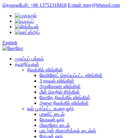
தொலைபேசி: +86 13752318418
E-mail: tony@bfsroof.com
English
முகப்புப் பக்கம்
தயாரிப்புகள்
நிலக்கீல் ஷிங்கிள்
லேமினேட் செய்யப்பட்ட ஷிங்கிள்
3 தாவல் ஷிங்கிள்
அறுகோண ஷிங்கிள்
மீன் செதில் சிங்கிள்
கோதே நிலக்கீல் ஷிங்கிள்
அலை நிலக்கீல் ஷிங்கிள்
கல் பூசப்பட்ட கூரை ஓடு
பாண்ட் டைல்
கோலன் ஓடு
மிலானோ டைல்
மாடர்ன் கிளாசிக்கல் டைல்ஸ்
ரோமன் ஓடு