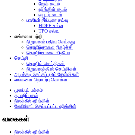
ஷேக் டைல்
ஷிங்கிள் டைல்
டியூடர் டைல்
பாலிமர் நீர்ப்புகா சவ்வு
HDPE சவ்வு
TPO சவ்வு
எங்களை பற்றி
நிறுவனம் பதிவு செய்தது
தொழிற்சாலை நிகழ்ச்சி
தொழிற்சாலை வீடியோ
செய்தி
தொழில் செய்திகள்
நிறுவனத்தின் செய்திகள்
அடிக்கடி கேட்கப்படும் கேள்விகள்
எங்களை தொடர்பு கொள்ள
முகப்புப் பக்கம்
தயாரிப்புகள்
நிலக்கீல் ஷிங்கிள்
லேமினேட் செய்யப்பட்ட ஷிங்கிள்
வகைகள்
நிலக்கீல் ஷிங்கிள்