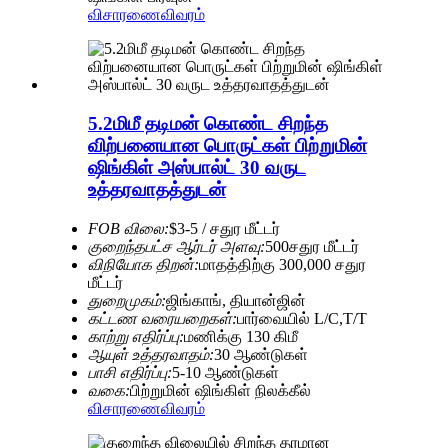
விசாரணை
விவரம்
5.2மிமீ தடிமன் கொண்ட சிறந்த
விற்பனையான பொருட்கள் பிற்றுமின்
ஷிங்கிள் அஸ்பால்ட் 30 வருட
உத்தரவாதத்துடன்
FOB விலை:
$3-5 / சதுர மீட்டர்
குறைந்தபட்ச ஆர்டர் அளவு:
500சதுர மீட்டர்
விநியோக திறன்:
மாதத்திற்கு 300,000 சதுர
மீட்டர்
துறைமுகம்:
ஜிங்காங், தியான்ஜின்
கட்டண வரையறைகள்:
பார்வையில் L/C,T/T
காற்று எதிர்ப்பு:
மணிக்கு 130 கிமீ
ஆயுள் உத்தரவாதம்:
30 ஆண்டுகள்
பாசி எதிர்ப்பு:
5-10 ஆண்டுகள்
வகை:
பிற்றுமின் ஷிங்கிள் நிலக்கீல்
விசாரணை
விவரம்