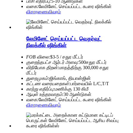
பாசி எதிர்ப்பு:
5-10 ஆண்டுகள்
வகை:
லேமினேட் செய்யப்பட்ட கூரை ஷிங்கிள்
விசாரணை
விவரம்
லேமினேட் செய்யப்பட்ட வெதர்வுட்
நிலக்கீல் ஷிங்கிள்
FOB விலை:
$3-5 / சதுர மீட்டர்
குறைந்தபட்ச ஆர்டர் அளவு:
500சதுர மீட்டர்
விநியோக திறன்:
மாதத்திற்கு 300,000 சதுர
மீட்டர்
துறைமுகம்:
ஜிங்காங், தியான்ஜின்
கட்டண வரையறைகள்:
பார்வையில் L/C,T/T
காற்று எதிர்ப்பு:
மணிக்கு 130 கிமீ
ஆயுள் உத்தரவாதம்:
30 ஆண்டுகள்
வகை:
லேமினேட் செய்யப்பட்ட கூரை ஷிங்கிள்
விசாரணை
விவரம்