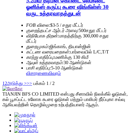
5.2மிமீ தடிமன் கொண்ட லேமினேட்
ஓனிக்ஸ் கருப்பு கூரை ஷிங்கிள்ஸ் 30
வருட உத்தரவாதத்துடன்
FOB விலை:
$3-5 / சதுர மீட்டர்
குறைந்தபட்ச ஆர்டர் அளவு:
500சதுர மீட்டர்
விநியோக திறன்:
மாதத்திற்கு 300,000 சதுர
மீட்டர்
துறைமுகம்:
ஜிங்காங், தியான்ஜின்
கட்டண வரையறைகள்:
பார்வையில் L/C,T/T
காற்று எதிர்ப்பு:
மணிக்கு 130 கிமீ
ஆயுள் உத்தரவாதம்:
30 ஆண்டுகள்
பாசி எதிர்ப்பு:
5-10 ஆண்டுகள்
விசாரணை
விவரம்
1
2
அடுத்து >
>>
பக்கம் 1 / 2
TIANJIN BFS CO LIMITED என்பது சீனாவில் நிலக்கீல் ஓடுகள்,
கல் பூசப்பட்ட உலோக கூரை ஓடுகள் மற்றும் பாலிமர் நீர்ப்புகா சவ்வு
ஆகியவற்றின் தொழில்முறை உற்பத்தியாளர் ஆகும்.