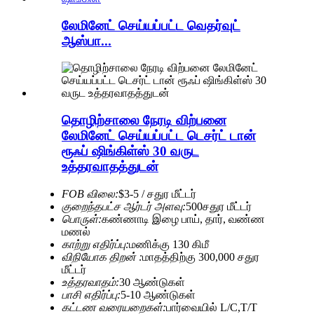
லேமினேட் செய்யப்பட்ட வெதர்வுட்
ஆஸ்பா...
தொழிற்சாலை நேரடி விற்பனை
லேமினேட் செய்யப்பட்ட டெசர்ட் டான்
ரூஃப் ஷிங்கிள்ஸ் 30 வருட
உத்தரவாதத்துடன்
FOB விலை:
$3-5 / சதுர மீட்டர்
குறைந்தபட்ச ஆர்டர் அளவு:
500சதுர மீட்டர்
பொருள்:
கண்ணாடி இழை பாய், தார், வண்ண
மணல்
காற்று எதிர்ப்பு:
மணிக்கு 130 கிமீ
விநியோக திறன் :
மாதத்திற்கு 300,000 சதுர
மீட்டர்
உத்தரவாதம்:
30 ஆண்டுகள்
பாசி எதிர்ப்பு:
5-10 ஆண்டுகள்
கட்டண வரையறைகள்:
பார்வையில் L/C,T/T