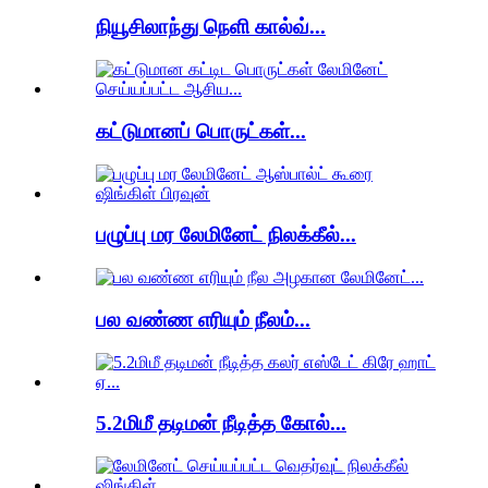
நியூசிலாந்து நெளி கால்வ்...
கட்டுமானப் பொருட்கள்...
பழுப்பு மர லேமினேட் நிலக்கீல்...
பல வண்ண எரியும் நீலம்...
5.2மிமீ தடிமன் நீடித்த கோல்...