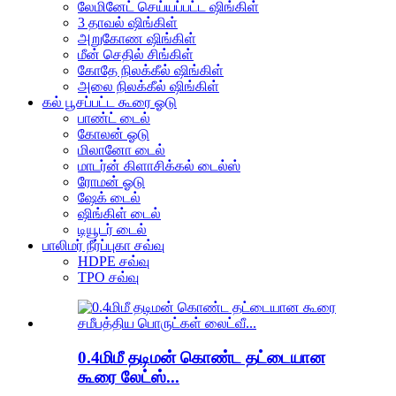
லேமினேட் செய்யப்பட்ட ஷிங்கிள்
3 தாவல் ஷிங்கிள்
அறுகோண ஷிங்கிள்
மீன் செதில் சிங்கிள்
கோதே நிலக்கீல் ஷிங்கிள்
அலை நிலக்கீல் ஷிங்கிள்
கல் பூசப்பட்ட கூரை ஓடு
பாண்ட் டைல்
கோலன் ஓடு
மிலானோ டைல்
மாடர்ன் கிளாசிக்கல் டைல்ஸ்
ரோமன் ஓடு
ஷேக் டைல்
ஷிங்கிள் டைல்
டியூடர் டைல்
பாலிமர் நீர்ப்புகா சவ்வு
HDPE சவ்வு
TPO சவ்வு
0.4மிமீ தடிமன் கொண்ட தட்டையான
கூரை லேட்ஸ்...