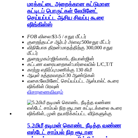
மரக்கட்டை அறைக்கான கட்டுமான
கட்டிடப் பொருட்கள் லேமினேட்
செய்யப்பட்ட ஆசிய சிவப்பு கூரை
ஷிங்கிள்ஸ்
FOB விலை:
$3-5 / சதுர மீட்டர்
குறைந்தபட்ச ஆர்டர் அளவு:
500சதுர மீட்டர்
விநியோக திறன்:
மாதத்திற்கு 300,000 சதுர
மீட்டர்
துறைமுகம்:
ஜிங்காங், தியான்ஜின்
கட்டண வரையறைகள்:
பார்வையில் L/C,T/T
காற்று எதிர்ப்பு:
மணிக்கு 130 கிமீ
ஆயுள் உத்தரவாதம்:
30 ஆண்டுகள்
வகை:
லேமினேட் செய்யப்பட்ட ஆஸ்பால்ட் கூரை
ஷிங்கிள் பிரவுன்
விசாரணை
விவரம்
5.2மிமீ தடிமன் கொண்ட நீடித்த வண்ண
எஸ்டேட் சாம்பல் நிற சூடான