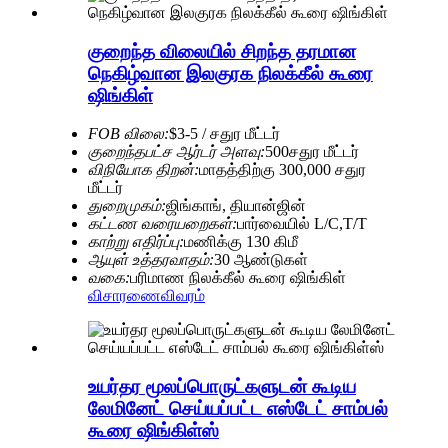
குறைந்த விலையில் சிறந்த தரமான
நெகிழ்வான இலகுரக நிலக்கீல் கூரை
ஷிங்கிள்
FOB விலை:
$3-5 / சதுர மீட்டர்
குறைந்தபட்ச ஆர்டர் அளவு:
500சதுர மீட்டர்
விநியோக திறன்:
மாதத்திற்கு 300,000 சதுர
மீட்டர்
துறைமுகம்:
ஜிங்காங், தியான்ஜின்
கட்டண வரையறைகள்:
பார்வையில் L/C,T/T
காற்று எதிர்ப்பு:
மணிக்கு 130 கிமீ
ஆயுள் உத்தரவாதம்:
30 ஆண்டுகள்
வகை:
பரிமாண நிலக்கீல் கூரை ஷிங்கிள்
விசாரணை
விவரம்
உயர்தர மூலப்பொருட்களுடன் கூடிய
லேமினேட் செய்யப்பட்ட எஸ்டேட் சாம்பல்
கூரை ஷிங்கிள்ஸ்