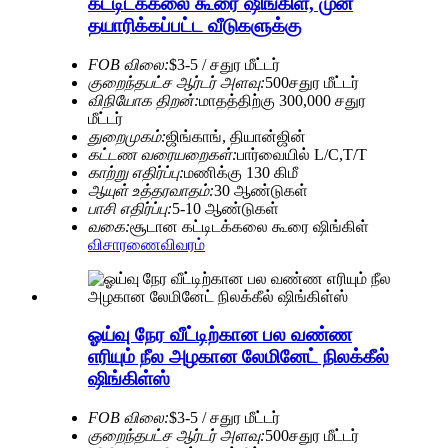
கட்டிடக்கலை கூரை ஷிங்கிள், முன்
தயாரிக்கப்பட்ட வீடுகளுக்கு
FOB விலை:
$3-5 / சதுர மீட்டர்
குறைந்தபட்ச ஆர்டர் அளவு:
500சதுர மீட்டர்
விநியோக திறன்:
மாதத்திற்கு 300,000 சதுர
மீட்டர்
துறைமுகம்:
ஜிங்காங், தியான்ஜின்
கட்டண வரையறைகள்:
பார்வையில் L/C,T/T
காற்று எதிர்ப்பு:
மணிக்கு 130 கிமீ
ஆயுள் உத்தரவாதம்:
30 ஆண்டுகள்
பாசி எதிர்ப்பு:
5-10 ஆண்டுகள்
வகை:
சூடான கட்டிடக்கலை கூரை ஷிங்கிள்
விசாரணை
விவரம்
ஓய்வு நேர வீட்டிற்கான பல வண்ண
எரியும் நீல அழகான லேமினேட் நிலக்கீல்
ஷிங்கிள்ஸ்
FOB விலை:
$3-5 / சதுர மீட்டர்
குறைந்தபட்ச ஆர்டர் அளவு:
500சதுர மீட்டர்