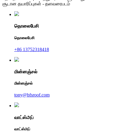
சூடான தயாரிப்புகள் - தளவரைபடம்
தொலைபேசி
தொலைபேசி
+86 13752318418
மின்னஞ்சல்
மின்னஞ்சல்
tony@bfsroof.com
வாட்ஸ்அப்
வாட்ஸ்அப்