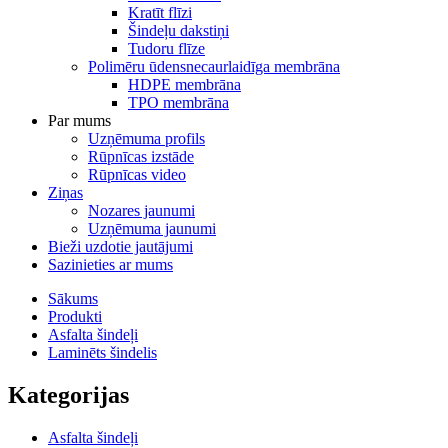
Kratīt flīzi
Šindeļu dakstiņi
Tudoru flīze
Polimēru ūdensnecaurlaidīga membrāna
HDPE membrāna
TPO membrāna
Par mums
Uzņēmuma profils
Rūpnīcas izstāde
Rūpnīcas video
Ziņas
Nozares jaunumi
Uzņēmuma jaunumi
Bieži uzdotie jautājumi
Sazinieties ar mums
Sākums
Produkti
Asfalta šindeļi
Laminēts šindelis
Kategorijas
Asfalta šindeļi