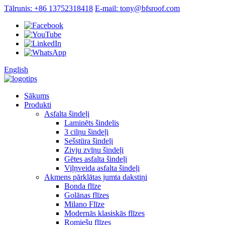
Tālrunis: +86 13752318418
E-mail: tony@bfsroof.com
English
Sākums
Produkti
Asfalta šindeļi
Laminēts šindelis
3 cilņu šindeļi
Sešstūra šindeļi
Zivju zvīņu šindeļi
Gētes asfalta šindeļi
Viļņveida asfalta šindeļi
Akmens pārklātas jumta dakstiņi
Bonda flīze
Golānas flīzes
Milano Flīze
Modernās klasiskās flīzes
Romiešu flīzes