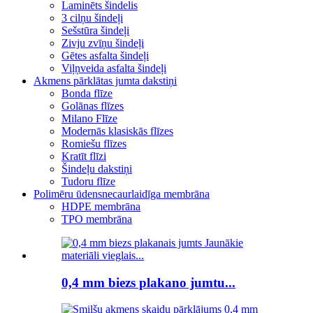
Laminēts šindelis
3 cilņu šindeļi
Sešstūra šindeļi
Zivju zvīņu šindeļi
Gētes asfalta šindeļi
Viļņveida asfalta šindeļi
Akmens pārklātas jumta dakstiņi
Bonda flīze
Golānas flīzes
Milano Flīze
Modernās klasiskās flīzes
Romiešu flīzes
Kratīt flīzi
Šindeļu dakstiņi
Tudoru flīze
Polimēru ūdensnecaurlaidīga membrāna
HDPE membrāna
TPO membrāna
0,4 mm biezs plakano jumtu...