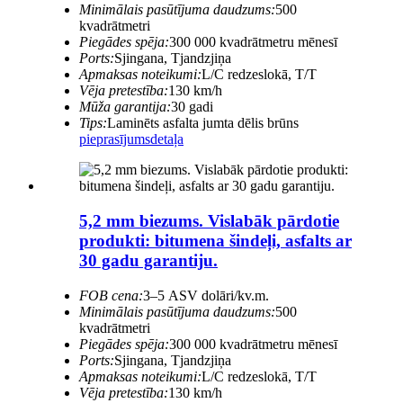
Minimālais pasūtījuma daudzums:
500
kvadrātmetri
Piegādes spēja:
300 000 kvadrātmetru mēnesī
Ports:
Sjingana, Tjandzjiņa
Apmaksas noteikumi:
L/C redzeslokā, T/T
Vēja pretestība:
130 km/h
Mūža garantija:
30 gadi
Tips:
Laminēts asfalta jumta dēlis brūns
pieprasījums
detaļa
5,2 mm biezums. Vislabāk pārdotie
produkti: bitumena šindeļi, asfalts ar
30 gadu garantiju.
FOB cena:
3–5 ASV dolāri/kv.m.
Minimālais pasūtījuma daudzums:
500
kvadrātmetri
Piegādes spēja:
300 000 kvadrātmetru mēnesī
Ports:
Sjingana, Tjandzjiņa
Apmaksas noteikumi:
L/C redzeslokā, T/T
Vēja pretestība:
130 km/h