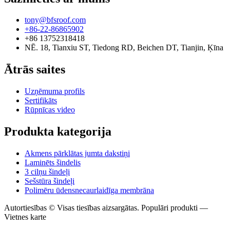
tony@bfsroof.com
+86-22-86865902
+86 13752318418
NĒ. 18, Tianxiu ST, Tiedong RD, Beichen DT, Tianjin, Ķīna
Ātrās saites
Uzņēmuma profils
Sertifikāts
Rūpnīcas video
Produkta kategorija
Akmens pārklātas jumta dakstiņi
Laminēts šindelis
3 cilņu šindeļi
Sešstūra šindeļi
Polimēru ūdensnecaurlaidīga membrāna
Autortiesības © Visas tiesības aizsargātas. Populāri produkti —
Vietnes karte