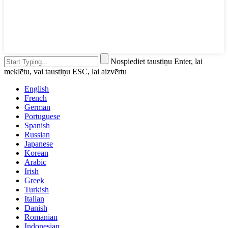
Nospiediet taustiņu Enter, lai
meklētu, vai taustiņu ESC, lai aizvērtu
English
French
German
Portuguese
Spanish
Russian
Japanese
Korean
Arabic
Irish
Greek
Turkish
Italian
Danish
Romanian
Indonesian