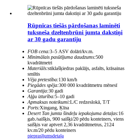
Rūpnīcas tiešās pārdošanas laminēti
tuksneša dzeltenbrūni jumta dakstiņi
ar 30 gadu garantiju
FOB cena:
3–5 ASV dolāri/kv.m.
Minimālais pasūtījuma daudzums:
500
kvadrātmetri
Materiāls:
stiklašķiedras paklājs, asfalts, krāsainas
smiltis
Vēja pretestība:
130 km/h
Piegādes spēja:
300 000 kvadrātmetru mēnesī
Garantija:
30 gadi
Aļģu izturība:
5–10 gadi
Apmaksas noteikumi:
L/C redzeslokā, T/T
Ports:
Xingang, Ķīna
Desert Tan jumta šindeļu iepakojuma detaļas:
16
gab./saišķis, 900 saišķi/20 pēdu konteiners, viens
saišķis var aptvert 2,36 kvadrātmetrus, 2124
kv.m/20 pēdu konteiners
pieprasījums
detaļa