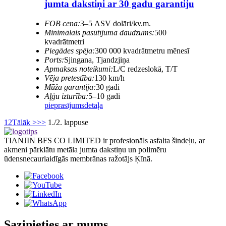
jumta dakstiņi ar 30 gadu garantiju
FOB cena:
3–5 ASV dolāri/kv.m.
Minimālais pasūtījuma daudzums:
500
kvadrātmetri
Piegādes spēja:
300 000 kvadrātmetru mēnesī
Ports:
Sjingana, Tjandzjiņa
Apmaksas noteikumi:
L/C redzeslokā, T/T
Vēja pretestība:
130 km/h
Mūža garantija:
30 gadi
Aļģu izturība:
5–10 gadi
pieprasījums
detaļa
1
2
Tālāk >
>>
1./2. lappuse
TIANJIN BFS CO LIMITED ir profesionāls asfalta šindeļu, ar
akmeni pārklātu metāla jumta dakstiņu un polimēru
ūdensnecaurlaidīgās membrānas ražotājs Ķīnā.
Sazinieties ar mums