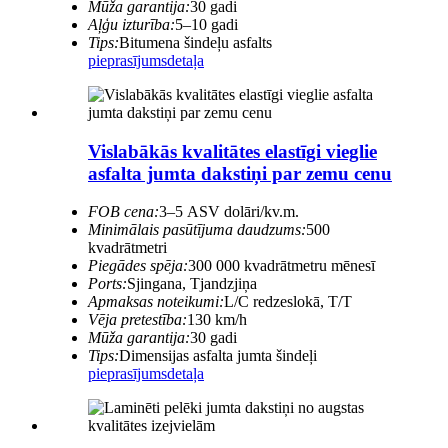
Mūža garantija:
30 gadi
Aļģu izturība:
5–10 gadi
Tips:
Bitumena šindeļu asfalts
pieprasījums
detaļa
Vislabākās kvalitātes elastīgi vieglie
asfalta jumta dakstiņi par zemu cenu
FOB cena:
3–5 ASV dolāri/kv.m.
Minimālais pasūtījuma daudzums:
500
kvadrātmetri
Piegādes spēja:
300 000 kvadrātmetru mēnesī
Ports:
Sjingana, Tjandzjiņa
Apmaksas noteikumi:
L/C redzeslokā, T/T
Vēja pretestība:
130 km/h
Mūža garantija:
30 gadi
Tips:
Dimensijas asfalta jumta šindeļi
pieprasījums
detaļa