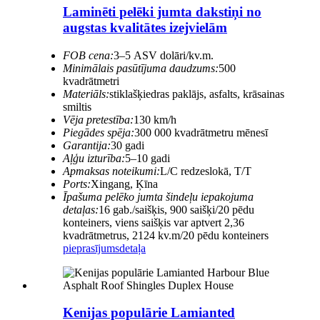
Laminēti pelēki jumta dakstiņi no
augstas kvalitātes izejvielām
FOB cena:
3–5 ASV dolāri/kv.m.
Minimālais pasūtījuma daudzums:
500
kvadrātmetri
Materiāls:
stiklašķiedras paklājs, asfalts, krāsainas
smiltis
Vēja pretestība:
130 km/h
Piegādes spēja:
300 000 kvadrātmetru mēnesī
Garantija:
30 gadi
Aļģu izturība:
5–10 gadi
Apmaksas noteikumi:
L/C redzeslokā, T/T
Ports:
Xingang, Ķīna
Īpašuma pelēko jumta šindeļu iepakojuma
detaļas:
16 gab./saišķis, 900 saišķi/20 pēdu
konteiners, viens saišķis var aptvert 2,36
kvadrātmetrus, 2124 kv.m/20 pēdu konteiners
pieprasījums
detaļa
Kenijas populārie Lamianted