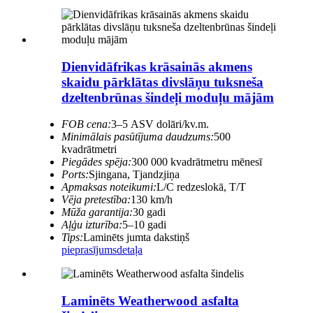
Dienvidāfrikas krāsainās akmens
skaidu pārklātas divslāņu tuksneša
dzeltenbrūnas šindeļi moduļu mājām
FOB cena:
3–5 ASV dolāri/kv.m.
Minimālais pasūtījuma daudzums:
500
kvadrātmetri
Piegādes spēja:
300 000 kvadrātmetru mēnesī
Ports:
Sjingana, Tjandzjiņa
Apmaksas noteikumi:
L/C redzeslokā, T/T
Vēja pretestība:
130 km/h
Mūža garantija:
30 gadi
Aļģu izturība:
5–10 gadi
Tips:
Laminēts jumta dakstiņš
pieprasījums
detaļa
Laminēts Weatherwood asfalta