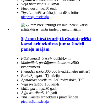
Vēja pretestība:
130 km/h
Mūža garantija:
30 gadi
Tips:
Laminēts asfalta jumta dēlis brūns
pieprasījums
detaļa
5,2 mm biezi izturīgi krāsaini pelēki
karsti arhitektūras jumta šindeļi
paneļu mājām
FOB cena:
3–5 ASV dolāri/kv.m.
Minimālais pasūtījuma daudzums:
500
kvadrātmetri
Piegādes spēja:
300 000 kvadrātmetru mēnesī
Ports:
Sjingana, Tjandzjiņa
Apmaksas noteikumi:
L/C redzeslokā, T/T
Vēja pretestība:
130 km/h
Mūža garantija:
30 gadi
Aļģu izturība:
5–10 gadi
Tips:
Karstās arhitektūras jumta šindeļi
pieprasījums
detaļa