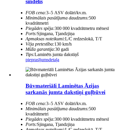
šindelis
FOB cena:
3–5 ASV dolāri/kv.m.
Minimālais pasūtījuma daudzums:
500
kvadrātmetri
Piegādes spēja:
300 000 kvadrātmetru mēnesī
Ports:
Sjingana, Tjandzjiņa
Apmaksas noteikumi:
L/C redzeslokā, T/T
Vēja pretestība:
130 km/h
Mūža garantija:
30 gadi
Tips:
Laminēts jumta dakstiņš
pieprasījums
detaļa
Būvmateriāli Laminētas Āzijas
sarkanās jumta dakstiņi guļbūvei
FOB cena:
3–5 ASV dolāri/kv.m.
Minimālais pasūtījuma daudzums:
500
kvadrātmetri
Piegādes spēja:
300 000 kvadrātmetru mēnesī
Ports:
Sjingana, Tjandzjiņa
Apmaksas noteikumi:
L/C redzeslokā, T/T