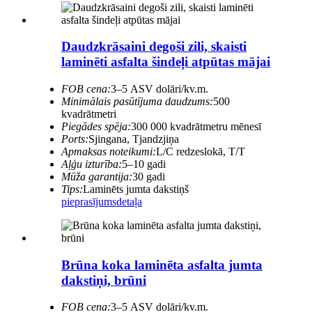
Daudzkrāsaini degoši zili, skaisti
laminēti asfalta šindeļi atpūtas mājai
FOB cena:
3–5 ASV dolāri/kv.m.
Minimālais pasūtījuma daudzums:
500
kvadrātmetri
Piegādes spēja:
300 000 kvadrātmetru mēnesī
Ports:
Sjingana, Tjandzjiņa
Apmaksas noteikumi:
L/C redzeslokā, T/T
Aļģu izturība:
5–10 gadi
Mūža garantija:
30 gadi
Tips:
Laminēts jumta dakstiņš
pieprasījums
detaļa
Brūna koka laminēta asfalta jumta
dakstiņi, brūni
FOB cena:
3–5 ASV dolāri/kv.m.