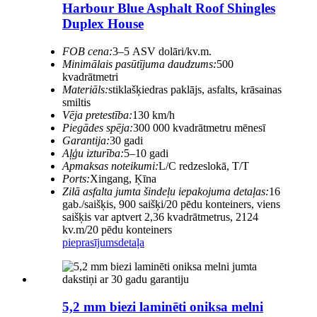
Harbour Blue Asphalt Roof Shingles
Duplex House
FOB cena:
3–5 ASV dolāri/kv.m.
Minimālais pasūtījuma daudzums:
500
kvadrātmetri
Materiāls:
stiklašķiedras paklājs, asfalts, krāsainas
smiltis
Vēja pretestība:
130 km/h
Piegādes spēja:
300 000 kvadrātmetru mēnesī
Garantija:
30 gadi
Aļģu izturība:
5–10 gadi
Apmaksas noteikumi:
L/C redzeslokā, T/T
Ports:
Xingang, Ķīna
Zilā asfalta jumta šindeļu iepakojuma detaļas:
16
gab./saišķis, 900 saišķi/20 pēdu konteiners, viens
saišķis var aptvert 2,36 kvadrātmetrus, 2124
kv.m/20 pēdu konteiners
pieprasījums
detaļa
5,2 mm biezi laminēti oniksa melni