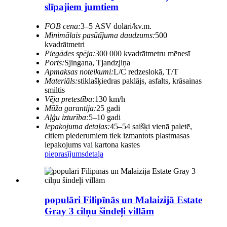
slīpajiem jumtiem
FOB cena:
3–5 ASV dolāri/kv.m.
Minimālais pasūtījuma daudzums:
500
kvadrātmetri
Piegādes spēja:
300 000 kvadrātmetru mēnesī
Ports:
Sjingana, Tjandzjiņa
Apmaksas noteikumi:
L/C redzeslokā, T/T
Materiāls:
stiklašķiedras paklājs, asfalts, krāsainas
smiltis
Vēja pretestība:
130 km/h
Mūža garantija:
25 gadi
Aļģu izturība:
5–10 gadi
Iepakojuma detaļas:
45–54 saišķi vienā paletē,
citiem piederumiem tiek izmantots plastmasas
iepakojums vai kartona kastes
pieprasījums
detaļa
populāri Filipīnās un Malaizijā Estate
Gray 3 cilņu šindeļi villām