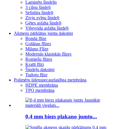
Laminēts šindelis
3 cilņu šindeļi
Sešstūra šindeļi
Zivju zvīņu šindeļi
Gētes asfalta šindeļi
Viļņveida asfalta šindeļi
Akmens pārklātas jumta dakstiņi
Bonda flīze
Golānas flīzes
Milano Flīze
Modernās klasiskās flīzes
Romiešu flīzes
Kratīt flīzi
Šindeļu dakstiņi
Tudoru flīze
Polimēru ūdensnecaurlaidīga membrāna
HDPE membrāna
TPO membrāna
0,4 mm biezs plakano jumtu...