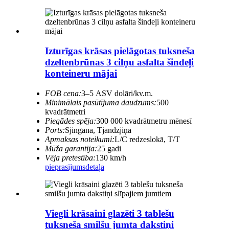
Izturīgas krāsas pielāgotas tuksneša
dzeltenbrūnas 3 cilņu asfalta šindeļi
konteineru mājai
FOB cena:
3–5 ASV dolāri/kv.m.
Minimālais pasūtījuma daudzums:
500
kvadrātmetri
Piegādes spēja:
300 000 kvadrātmetru mēnesī
Ports:
Sjingana, Tjandzjiņa
Apmaksas noteikumi:
L/C redzeslokā, T/T
Mūža garantija:
25 gadi
Vēja pretestība:
130 km/h
pieprasījums
detaļa
Viegli krāsaini glazēti 3 tablešu
tuksneša smilšu jumta dakstiņi