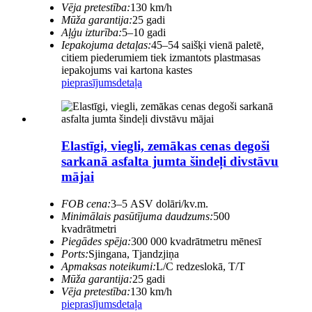
Vēja pretestība:
130 km/h
Mūža garantija:
25 gadi
Aļģu izturība:
5–10 gadi
Iepakojuma detaļas:
45–54 saišķi vienā paletē,
citiem piederumiem tiek izmantots plastmasas
iepakojums vai kartona kastes
pieprasījums
detaļa
Elastīgi, viegli, zemākas cenas degoši
sarkanā asfalta jumta šindeļi divstāvu
mājai
FOB cena:
3–5 ASV dolāri/kv.m.
Minimālais pasūtījuma daudzums:
500
kvadrātmetri
Piegādes spēja:
300 000 kvadrātmetru mēnesī
Ports:
Sjingana, Tjandzjiņa
Apmaksas noteikumi:
L/C redzeslokā, T/T
Mūža garantija:
25 gadi
Vēja pretestība:
130 km/h
pieprasījums
detaļa