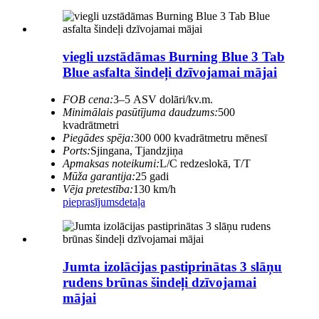
viegli uzstādāmas Burning Blue 3 Tab
Blue asfalta šindeļi dzīvojamai mājai
FOB cena:
3–5 ASV dolāri/kv.m.
Minimālais pasūtījuma daudzums:
500
kvadrātmetri
Piegādes spēja:
300 000 kvadrātmetru mēnesī
Ports:
Sjingana, Tjandzjiņa
Apmaksas noteikumi:
L/C redzeslokā, T/T
Mūža garantija:
25 gadi
Vēja pretestība:
130 km/h
pieprasījums
detaļa
Jumta izolācijas pastiprinātas 3 slāņu
rudens brūnas šindeļi dzīvojamai
mājai