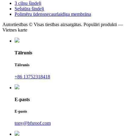
3 cilņu šindeļi
Sešstūra šindeļi
Polimēru ūdensnecaurlaidīga membrāna
Autortiesības © Visas tiesības aizsargātas. Populāri produkti —
Vietnes karte
Tālrunis
Tālrunis
+86 13752318418
E-pasts
E-pasts
tony@bfsroof.com