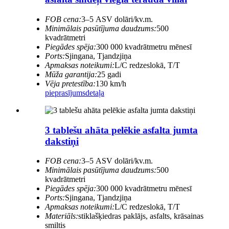
FOB cena:
3–5 ASV dolāri/kv.m.
Minimālais pasūtījuma daudzums:
500
kvadrātmetri
Piegādes spēja:
300 000 kvadrātmetru mēnesī
Ports:
Sjingana, Tjandzjiņa
Apmaksas noteikumi:
L/C redzeslokā, T/T
Mūža garantija:
25 gadi
Vēja pretestība:
130 km/h
pieprasījums
detaļa
3 tablešu ahāta pelēkie asfalta jumta
dakstiņi
FOB cena:
3–5 ASV dolāri/kv.m.
Minimālais pasūtījuma daudzums:
500
kvadrātmetri
Piegādes spēja:
300 000 kvadrātmetru mēnesī
Ports:
Sjingana, Tjandzjiņa
Apmaksas noteikumi:
L/C redzeslokā, T/T
Materiāls:
stiklašķiedras paklājs, asfalts, krāsainas
smiltis