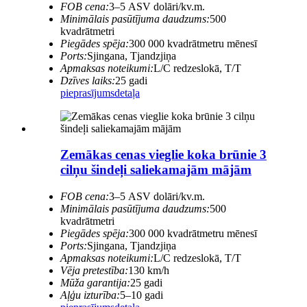
FOB cena:
3–5 ASV dolāri/kv.m.
Minimālais pasūtījuma daudzums:
500
kvadrātmetri
Piegādes spēja:
300 000 kvadrātmetru mēnesī
Ports:
Sjingana, Tjandzjiņa
Apmaksas noteikumi:
L/C redzeslokā, T/T
Dzīves laiks:
25 gadi
pieprasījums
detaļa
Zemākas cenas vieglie koka brūnie 3
cilņu šindeļi saliekamajām mājām
FOB cena:
3–5 ASV dolāri/kv.m.
Minimālais pasūtījuma daudzums:
500
kvadrātmetri
Piegādes spēja:
300 000 kvadrātmetru mēnesī
Ports:
Sjingana, Tjandzjiņa
Apmaksas noteikumi:
L/C redzeslokā, T/T
Vēja pretestība:
130 km/h
Mūža garantija:
25 gadi
Aļģu izturība:
5–10 gadi