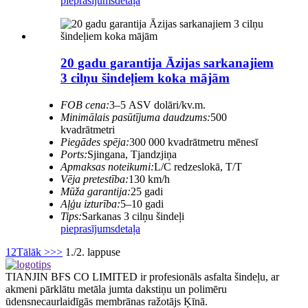
pieprasījums
detaļa
20 gadu garantija Āzijas sarkanajiem
3 cilņu šindeļiem koka mājām
FOB cena:
3–5 ASV dolāri/kv.m.
Minimālais pasūtījuma daudzums:
500
kvadrātmetri
Piegādes spēja:
300 000 kvadrātmetru mēnesī
Ports:
Sjingana, Tjandzjiņa
Apmaksas noteikumi:
L/C redzeslokā, T/T
Vēja pretestība:
130 km/h
Mūža garantija:
25 gadi
Aļģu izturība:
5–10 gadi
Tips:
Sarkanas 3 cilņu šindeļi
pieprasījums
detaļa
1
2
Tālāk >
>>
1./2. lappuse
TIANJIN BFS CO LIMITED ir profesionāls asfalta šindeļu, ar
akmeni pārklātu metāla jumta dakstiņu un polimēru
ūdensnecaurlaidīgās membrānas ražotājs Ķīnā.