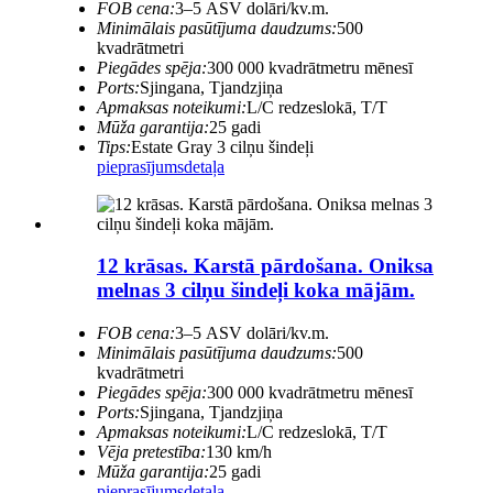
FOB cena:
3–5 ASV dolāri/kv.m.
Minimālais pasūtījuma daudzums:
500
kvadrātmetri
Piegādes spēja:
300 000 kvadrātmetru mēnesī
Ports:
Sjingana, Tjandzjiņa
Apmaksas noteikumi:
L/C redzeslokā, T/T
Mūža garantija:
25 gadi
Tips:
Estate Gray 3 cilņu šindeļi
pieprasījums
detaļa
12 krāsas. Karstā pārdošana. Oniksa
melnas 3 cilņu šindeļi koka mājām.
FOB cena:
3–5 ASV dolāri/kv.m.
Minimālais pasūtījuma daudzums:
500
kvadrātmetri
Piegādes spēja:
300 000 kvadrātmetru mēnesī
Ports:
Sjingana, Tjandzjiņa
Apmaksas noteikumi:
L/C redzeslokā, T/T
Vēja pretestība:
130 km/h
Mūža garantija:
25 gadi
pieprasījums
detaļa