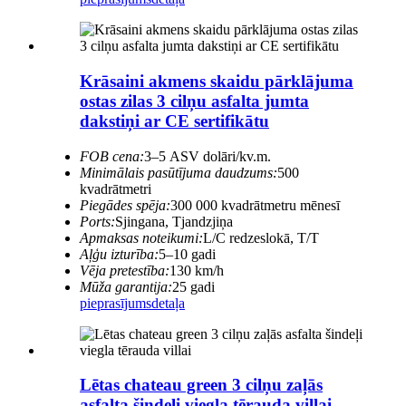
Krāsaini akmens skaidu pārklājuma
ostas zilas 3 cilņu asfalta jumta
dakstiņi ar CE sertifikātu
FOB cena:
3–5 ASV dolāri/kv.m.
Minimālais pasūtījuma daudzums:
500
kvadrātmetri
Piegādes spēja:
300 000 kvadrātmetru mēnesī
Ports:
Sjingana, Tjandzjiņa
Apmaksas noteikumi:
L/C redzeslokā, T/T
Aļģu izturība:
5–10 gadi
Vēja pretestība:
130 km/h
Mūža garantija:
25 gadi
pieprasījums
detaļa
Lētas chateau green 3 cilņu zaļās
asfalta šindeļi viegla tērauda villai