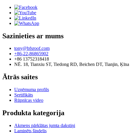
Sazinieties ar mums
tony@bfsroof.com
+86-22-86865902
+86 13752318418
NĒ. 18, Tianxiu ST, Tiedong RD, Beichen DT, Tianjin, Ķīna
Ātrās saites
Uzņēmuma profils
Sertifikāts
Rūpnīcas video
Produkta kategorija
Akmens pārklātas jumta dakstiņi
Laminēts šindelis