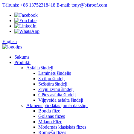
Tālrunis: +86 13752318418
E-mail: tony@bfsroof.com
English
Sākums
Produkti
Asfalta šindeļi
Laminēts šindelis
3 cilņu šindeļi
Sešstūra šindeļi
Zivju zvīņu šindeļi
Gētes asfalta šindeļi
Viļņveida asfalta šindeļi
Akmens pārklātas jumta dakstiņi
Bonda flīze
Golānas flīzes
Milano Flīze
Modernās klasiskās flīzes
Romiešu flīzes