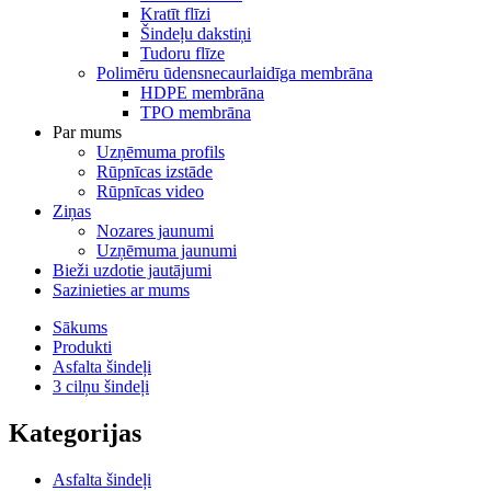
Kratīt flīzi
Šindeļu dakstiņi
Tudoru flīze
Polimēru ūdensnecaurlaidīga membrāna
HDPE membrāna
TPO membrāna
Par mums
Uzņēmuma profils
Rūpnīcas izstāde
Rūpnīcas video
Ziņas
Nozares jaunumi
Uzņēmuma jaunumi
Bieži uzdotie jautājumi
Sazinieties ar mums
Sākums
Produkti
Asfalta šindeļi
3 cilņu šindeļi
Kategorijas
Asfalta šindeļi