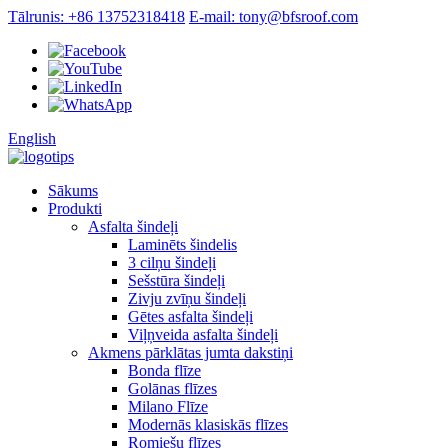
Tālrunis: +86 13752318418
E-mail: tony@bfsroof.com
English
Sākums
Produkti
Asfalta šindeļi
Laminēts šindelis
3 cilņu šindeļi
Sešstūra šindeļi
Zivju zvīņu šindeļi
Gētes asfalta šindeļi
Viļņveida asfalta šindeļi
Akmens pārklātas jumta dakstiņi
Bonda flīze
Golānas flīzes
Milano Flīze
Modernās klasiskās flīzes
Romiešu flīzes