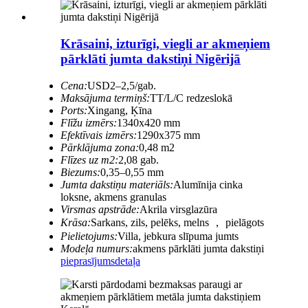
Krāsaini, izturīgi, viegli ar akmeņiem
pārklāti jumta dakstiņi Nigērijā
Cena:
USD2–2,5/gab.
Maksājuma termiņš:
TT/L/C redzeslokā
Ports:
Xingang, Ķīna
Flīžu izmērs:
1340x420 mm
Efektīvais izmērs:
1290x375 mm
Pārklājuma zona:
0,48 m2
Flīzes uz m2:
2,08 gab.
Biezums:
0,35–0,55 mm
Jumta dakstiņu materiāls:
Alumīnija cinka
loksne, akmens granulas
Virsmas apstrāde:
Akrila virsglazūra
Krāsa:
Sarkans, zils, pelēks, melns ， pielāgots
Pielietojums:
Villa, jebkura slīpuma jumts
Modeļa numurs:
akmens pārklāti jumta dakstiņi
pieprasījums
detaļa