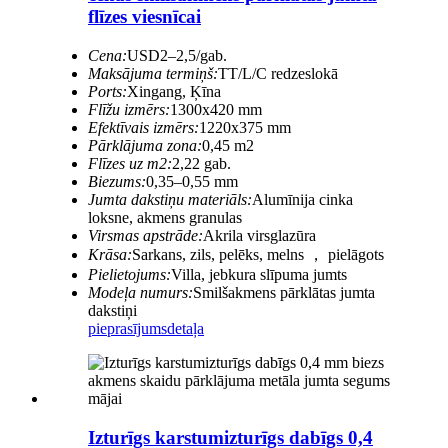
flīzes viesnīcai
Cena:
USD2–2,5/gab.
Maksājuma termiņš:
TT/L/C redzeslokā
Ports:
Xingang, Ķīna
Flīžu izmērs:
1300x420 mm
Efektīvais izmērs:
1220x375 mm
Pārklājuma zona:
0,45 m2
Flīzes uz m2:
2,22 gab.
Biezums:
0,35–0,55 mm
Jumta dakstiņu materiāls:
Alumīnija cinka
loksne, akmens granulas
Virsmas apstrāde:
Akrila virsglazūra
Krāsa:
Sarkans, zils, pelēks, melns ， pielāgots
Pielietojums:
Villa, jebkura slīpuma jumts
Modeļa numurs:
Smilšakmens pārklātas jumta
dakstiņi
pieprasījums
detaļa
Izturīgs karstumizturīgs dabīgs 0,4