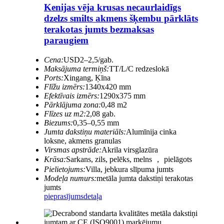
Kenijas vēja krusas necaurlaidīgs
dzelzs smilts akmens šķembu pārklāts
terakotas jumts bezmaksas
paraugiem
Cena:
USD2–2,5/gab.
Maksājuma termiņš:
TT/L/C redzeslokā
Ports:
Xingang, Ķīna
Flīžu izmērs:
1340x420 mm
Efektīvais izmērs:
1290x375 mm
Pārklājuma zona:
0,48 m2
Flīzes uz m2:
2,08 gab.
Biezums:
0,35–0,55 mm
Jumta dakstiņu materiāls:
Alumīnija cinka
loksne, akmens granulas
Virsmas apstrāde:
Akrila virsglazūra
Krāsa:
Sarkans, zils, pelēks, melns ， pielāgots
Pielietojums:
Villa, jebkura slīpuma jumts
Modeļa numurs:
metāla jumta dakstiņi terakotas
jumts
pieprasījums
detaļa