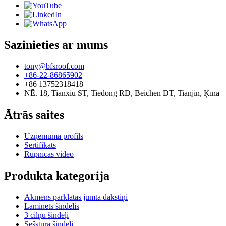
Sazinieties ar mums
tony@bfsroof.com
+86-22-86865902
+86 13752318418
NĒ. 18, Tianxiu ST, Tiedong RD, Beichen DT, Tianjin, Ķīna
Ātrās saites
Uzņēmuma profils
Sertifikāts
Rūpnīcas video
Produkta kategorija
Akmens pārklātas jumta dakstiņi
Laminēts šindelis
3 cilņu šindeļi
Sešstūra šindeļi