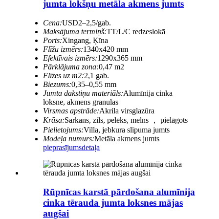
jumta lokšņu metāla akmens jumts
Cena:
USD2–2,5/gab.
Maksājuma termiņš:
TT/L/C redzeslokā
Ports:
Xingang, Ķīna
Flīžu izmērs:
1340x420 mm
Efektīvais izmērs:
1290x365 mm
Pārklājuma zona:
0,47 m2
Flīzes uz m2:
2,1 gab.
Biezums:
0,35–0,55 mm
Jumta dakstiņu materiāls:
Alumīnija cinka
loksne, akmens granulas
Virsmas apstrāde:
Akrila virsglazūra
Krāsa:
Sarkans, zils, pelēks, melns ， pielāgots
Pielietojums:
Villa, jebkura slīpuma jumts
Modeļa numurs:
Metāla akmens jumts
pieprasījums
detaļa
Rūpnīcas karstā pārdošana alumīnija
cinka tērauda jumta loksnes mājas
augšai