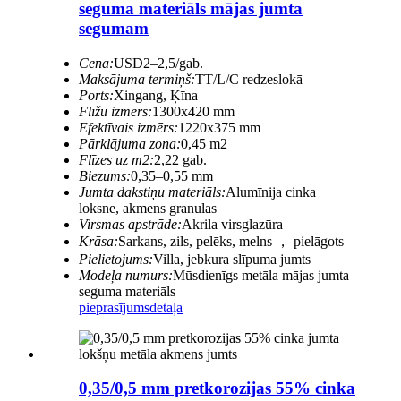
seguma materiāls mājas jumta
segumam
Cena:
USD2–2,5/gab.
Maksājuma termiņš:
TT/L/C redzeslokā
Ports:
Xingang, Ķīna
Flīžu izmērs:
1300x420 mm
Efektīvais izmērs:
1220x375 mm
Pārklājuma zona:
0,45 m2
Flīzes uz m2:
2,22 gab.
Biezums:
0,35–0,55 mm
Jumta dakstiņu materiāls:
Alumīnija cinka
loksne, akmens granulas
Virsmas apstrāde:
Akrila virsglazūra
Krāsa:
Sarkans, zils, pelēks, melns ， pielāgots
Pielietojums:
Villa, jebkura slīpuma jumts
Modeļa numurs:
Mūsdienīgs metāla mājas jumta
seguma materiāls
pieprasījums
detaļa
0,35/0,5 mm pretkorozijas 55% cinka