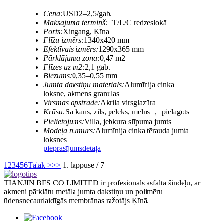
Cena:
USD2–2,5/gab.
Maksājuma termiņš:
TT/L/C redzeslokā
Ports:
Xingang, Ķīna
Flīžu izmērs:
1340x420 mm
Efektīvais izmērs:
1290x365 mm
Pārklājuma zona:
0,47 m2
Flīzes uz m2:
2,1 gab.
Biezums:
0,35–0,55 mm
Jumta dakstiņu materiāls:
Alumīnija cinka
loksne, akmens granulas
Virsmas apstrāde:
Akrila virsglazūra
Krāsa:
Sarkans, zils, pelēks, melns ， pielāgots
Pielietojums:
Villa, jebkura slīpuma jumts
Modeļa numurs:
Alumīnija cinka tērauda jumta
loksnes
pieprasījums
detaļa
1
2
3
4
5
6
Tālāk >
>>
1. lappuse / 7
TIANJIN BFS CO LIMITED ir profesionāls asfalta šindeļu, ar
akmeni pārklātu metāla jumta dakstiņu un polimēru
ūdensnecaurlaidīgās membrānas ražotājs Ķīnā.