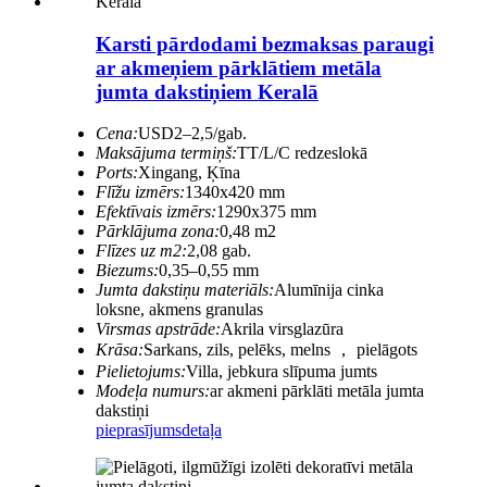
Karsti pārdodami bezmaksas paraugi
ar akmeņiem pārklātiem metāla
jumta dakstiņiem Keralā
Cena:
USD2–2,5/gab.
Maksājuma termiņš:
TT/L/C redzeslokā
Ports:
Xingang, Ķīna
Flīžu izmērs:
1340x420 mm
Efektīvais izmērs:
1290x375 mm
Pārklājuma zona:
0,48 m2
Flīzes uz m2:
2,08 gab.
Biezums:
0,35–0,55 mm
Jumta dakstiņu materiāls:
Alumīnija cinka
loksne, akmens granulas
Virsmas apstrāde:
Akrila virsglazūra
Krāsa:
Sarkans, zils, pelēks, melns ， pielāgots
Pielietojums:
Villa, jebkura slīpuma jumts
Modeļa numurs:
ar akmeni pārklāti metāla jumta
dakstiņi
pieprasījums
detaļa