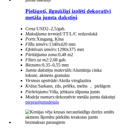
Pielāgoti, ilgmūžīgi izolēti dekoratīvi
metāla jumta dakstiņi
Cena:
USD2–2,5/gab.
Maksājuma termiņš:
TT/L/C redzeslokā
Ports:
Xingang, Ķīna
Flīžu izmērs:
1340x420 mm
Efektīvais izmērs:
1290x375 mm
Pārklājuma zona:
0,48 m2
Flīzes uz m2:
2,08 gab.
Biezums:
0,35–0,55 mm
Jumta dakstiņu materiāls:
Alumīnija cinka
loksne, akmens granulas
Virsmas apstrāde:
Akrila virsglazūra
Krāsa:
Sarkans, zils, pelēks, melns ， pielāgots
Pielietojums:
Villa, jebkura slīpuma jumts
Modeļa numurs:
dekoratīvie metāla jumta dakstiņi
pieprasījums
detaļa