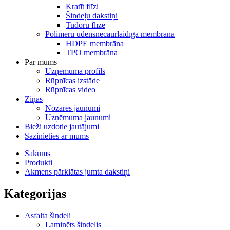
Kratīt flīzi
Šindeļu dakstiņi
Tudoru flīze
Polimēru ūdensnecaurlaidīga membrāna
HDPE membrāna
TPO membrāna
Par mums
Uzņēmuma profils
Rūpnīcas izstāde
Rūpnīcas video
Ziņas
Nozares jaunumi
Uzņēmuma jaunumi
Bieži uzdotie jautājumi
Sazinieties ar mums
Sākums
Produkti
Akmens pārklātas jumta dakstiņi
Kategorijas
Asfalta šindeļi
Laminēts šindelis