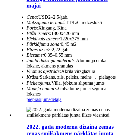
mājai
Cena:
USD2–2,5/gab.
Maksājuma termiņš:
TT/L/C redzeslokā
Ports:
Xingang, Ķīna
Flīžu izmērs:
1300x420 mm
Efektīvais izmērs:
1220x375 mm
Pārklājuma zona:
0,45 m2
Flīzes uz m2:
2,22 gab.
Biezums:
0,35–0,55 mm
Jumta dakstiņu materiāls:
Alumīnija cinka
loksne, akmens granulas
Virsmas apstrāde:
Akrila virsglazūra
Krāsa:
Sarkans, zils, pelēks, melns ， pielāgots
Pielietojums:
Villa, jebkura slīpuma jumts
Modeļa numurs:
Galvalume jumta seguma
loksnes
pieprasījums
detaļa
2022. gada moderna dizaina zemas
cenas smilšakmens pārklātas jumta