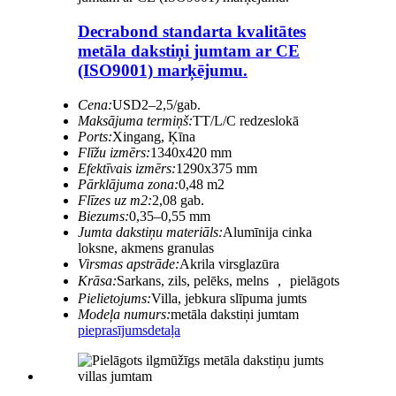
Decrabond standarta kvalitātes
metāla dakstiņi jumtam ar CE
(ISO9001) marķējumu.
Cena:
USD2–2,5/gab.
Maksājuma termiņš:
TT/L/C redzeslokā
Ports:
Xingang, Ķīna
Flīžu izmērs:
1340x420 mm
Efektīvais izmērs:
1290x375 mm
Pārklājuma zona:
0,48 m2
Flīzes uz m2:
2,08 gab.
Biezums:
0,35–0,55 mm
Jumta dakstiņu materiāls:
Alumīnija cinka
loksne, akmens granulas
Virsmas apstrāde:
Akrila virsglazūra
Krāsa:
Sarkans, zils, pelēks, melns ， pielāgots
Pielietojums:
Villa, jebkura slīpuma jumts
Modeļa numurs:
metāla dakstiņi jumtam
pieprasījums
detaļa