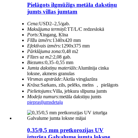
Pielāgots ilgmūžīgs metāla dakstiņu
jumts villas jumtam
Cena:
USD2–2,5/gab.
Maksājuma termiņš:
TT/L/C redzeslokā
Ports:
Xingang, Ķīna
Flīžu izmērs:
1340x420 mm
Efektīvais izmērs:
1290x375 mm
Pārklājuma zona:
0,48 m2
Flīzes uz m2:
2,08 gab.
Biezums:
0,35–0,55 mm
Jumta dakstiņu materiāls:
Alumīnija cinka
loksne, akmens granulas
Virsmas apstrāde:
Akrila virsglazūra
Krāsa:
Sarkans, zils, pelēks, melns ， pielāgots
Pielietojums:
Villa, jebkura slīpuma jumts
Modeļa numurs:
metāla dakstiņu jumts
pieprasījums
detaļa
0,35/0,5 mm pretkorozijas UV
izturīga Galvalume jumta loksne