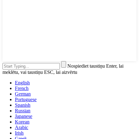
Nospiediet taustiņu Enter, lai
meklētu, vai taustiņu ESC, lai aizvērtu
English
French
German
Portuguese
Spanish
Russian
Japanese
Korean
Arabic
Irish
Greek