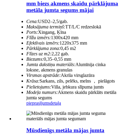
mm biezs akmens skaidu pārklājuma
metāla jumta segums mājai
Cena:
USD2–2,5/gab.
Maksājuma termiņš:
TT/L/C redzeslokā
Ports:
Xingang, Ķīna
Flīžu izmērs:
1300x420 mm
Efektīvais izmērs:
1220x375 mm
Pārklājuma zona:
0,45 m2
Flīzes uz m2:
2,22 gab.
Biezums:
0,35–0,55 mm
Jumta dakstiņu materiāls:
Alumīnija cinka
loksne, akmens granulas
Virsmas apstrāde:
Akrila virsglazūra
Krāsa:
Sarkans, zils, pelēks, melns ， pielāgots
Pielietojums:
Villa, jebkura slīpuma jumts
Modeļa numurs:
Akmens skaidu pārklāts metāla
jumta segums
pieprasījums
detaļa
Mūsdienīgs metāla mājas jumta