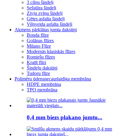
3 cilņu šindeļi
Sešstūra šindeļi
Zivju zvīņu šindeļi
Gētes asfalta šindeļi
Viļņveida asfalta šindeļi
Akmens pārklātas jumta dakstiņi
Bonda flīze
Golānas flīzes
Milano Flīze
Modernās klasiskās flīzes
Romiešu flīzes
Kratīt flīzi
Šindeļu dakstiņi
Tudoru flīze
Polimēru ūdensnecaurlaidīga membrāna
HDPE membrāna
TPO membrāna
0,4 mm biezs plakano jumtu...