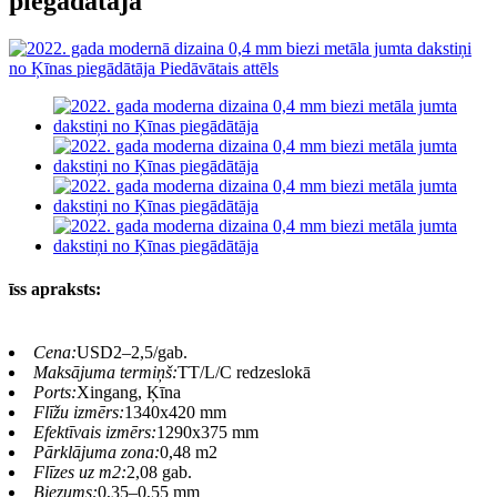
piegādātāja
īss apraksts:
Cena:
USD2–2,5/gab.
Maksājuma termiņš:
TT/L/C redzeslokā
Ports:
Xingang, Ķīna
Flīžu izmērs:
1340x420 mm
Efektīvais izmērs:
1290x375 mm
Pārklājuma zona:
0,48 m2
Flīzes uz m2:
2,08 gab.
Biezums:
0,35–0,55 mm