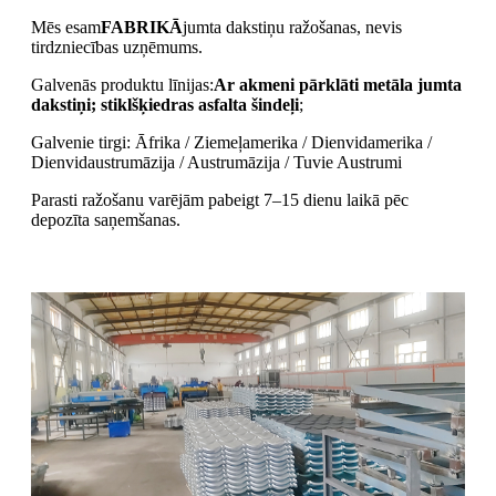
Mēs esam
FABRIKĀ
jumta dakstiņu ražošanas, nevis
tirdzniecības uzņēmums.
Galvenās produktu līnijas:
Ar akmeni pārklāti metāla jumta
dakstiņi; stiklšķiedras asfalta šindeļi
;
Galvenie tirgi: Āfrika / Ziemeļamerika / Dienvidamerika /
Dienvidaustrumāzija / Austrumāzija / Tuvie Austrumi
Parasti ražošanu varējām pabeigt 7–15 dienu laikā pēc
depozīta saņemšanas.