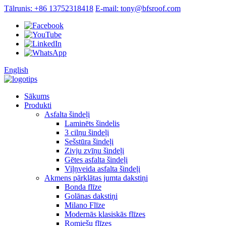
Tālrunis: +86 13752318418
E-mail: tony@bfsroof.com
English
Sākums
Produkti
Asfalta šindeļi
Laminēts šindelis
3 cilņu šindeļi
Sešstūra šindeļi
Zivju zvīņu šindeļi
Gētes asfalta šindeļi
Viļņveida asfalta šindeļi
Akmens pārklātas jumta dakstiņi
Bonda flīze
Golānas dakstiņi
Milano Flīze
Modernās klasiskās flīzes
Romiešu flīzes