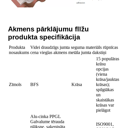
Akmens pārklājumu flīžu
produkta specifikācija
Produkta
Videi draudzīgs jumta seguma materiāls rūpnīcas
nosaukums
cena vieglas akmens metāla jumta dakstiņi
15 populāras
krāsu
opcijas
(viena
krāsa/jauktas
Zīmols
BFS
Krāsa
krāsas);
spilgtākas
un
skaistākas
krāsas var
pielāgot
Alu-cinka PPGL
Galvalume tērauda
ISO9001,
plāksne, saķepināta