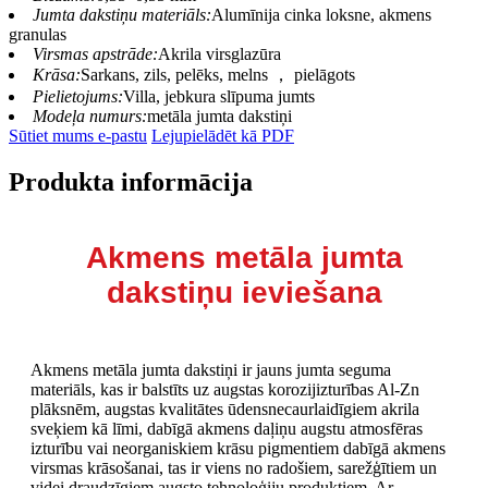
Jumta dakstiņu materiāls:
Alumīnija cinka loksne, akmens
granulas
Virsmas apstrāde:
Akrila virsglazūra
Krāsa:
Sarkans, zils, pelēks, melns ， pielāgots
Pielietojums:
Villa, jebkura slīpuma jumts
Modeļa numurs:
metāla jumta dakstiņi
Sūtiet mums e-pastu
Lejupielādēt kā PDF
Produkta informācija
Akmens metāla jumta
dakstiņu ieviešana
Akmens metāla jumta dakstiņi ir jauns jumta seguma
materiāls, kas ir balstīts uz augstas korozijizturības Al-Zn
plāksnēm, augstas kvalitātes ūdensnecaurlaidīgiem akrila
sveķiem kā līmi, dabīgā akmens daļiņu augstu atmosfēras
izturību vai neorganiskiem krāsu pigmentiem dabīgā akmens
virsmas krāsošanai, tas ir viens no radošiem, sarežģītiem un
videi draudzīgiem augsto tehnoloģiju produktiem. Ar