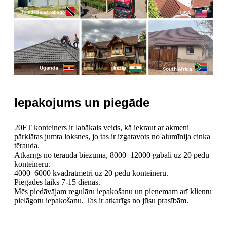
Iepakojums un piegāde
20FT konteiners ir labākais veids, kā iekraut ar akmeni
pārklātas jumta loksnes, jo tas ir izgatavots no alumīnija cinka
tērauda.
Atkarīgs no tērauda biezuma, 8000–12000 gabali uz 20 pēdu
konteineru.
4000–6000 kvadrātmetri uz 20 pēdu konteineru.
Piegādes laiks 7-15 dienas.
Mēs piedāvājam regulāru iepakošanu un pieņemam arī klientu
pielāgotu iepakošanu. Tas ir atkarīgs no jūsu prasībām.