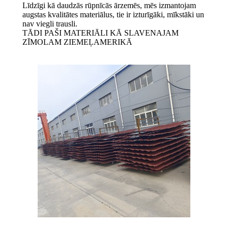
Līdzīgi kā daudzās rūpnīcās ārzemēs, mēs izmantojam
augstas kvalitātes materiālus, tie ir izturīgāki, mīkstāki un
nav viegli trausli.
TĀDI PAŠI MATERIĀLI KĀ SLAVENAJAM
ZĪMOLAM ZIEMEĻAMERIKĀ