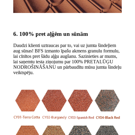
6. 100% pret aļģēm un sūnām
Daudzi klienti uztraucas par to, vai uz jumta šindeļiem
aug sūnas! BFS izmanto īpašu akmens granulu formulu,
lai cīnītos pret šādu aļģu augšanu. Sazinieties ar mums,
lai saņemtu testa ziņojumu par 100% PRETALŪĢU
NODROŠINĀŠANU un pārbaudītu mūsu jumta šindeļu
veiktspēju.