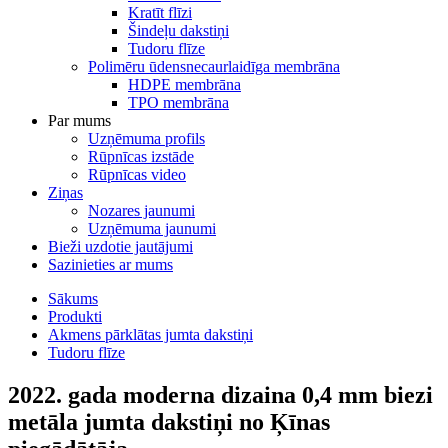
Kratīt flīzi
Šindeļu dakstiņi
Tudoru flīze
Polimēru ūdensnecaurlaidīga membrāna
HDPE membrāna
TPO membrāna
Par mums
Uzņēmuma profils
Rūpnīcas izstāde
Rūpnīcas video
Ziņas
Nozares jaunumi
Uzņēmuma jaunumi
Bieži uzdotie jautājumi
Sazinieties ar mums
Sākums
Produkti
Akmens pārklātas jumta dakstiņi
Tudoru flīze
2022. gada moderna dizaina 0,4 mm biezi
metāla jumta dakstiņi no Ķīnas