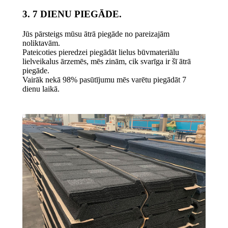
3. 7 DIENU PIEGĀDE.
Jūs pārsteigs mūsu ātrā piegāde no pareizajām
noliktavām.
Pateicoties pieredzei piegādāt lielus būvmateriālu
lielveikalus ārzemēs, mēs zinām, cik svarīga ir šī ātrā
piegāde.
Vairāk nekā 98% pasūtījumu mēs varētu piegādāt 7
dienu laikā.