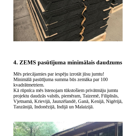
4. ZEMS pasūtījuma minimālais daudzums
Mēs priecājamies par iespēju izrotāt jūsu jumtu!
Minimālā pasūtījuma summa būs zemāka par 100
kvadrātmetriem.
Kā rūpnīca mēs īstenojam tūkstošiem privātmāju jumtu
projektu daudzās valstīs, piemēram, Taizemē, Filipīnās,
Vjetnamā, Krievijā, Jaunzēlandē, Ganā, Kenijā, Nigērijā,
Tanzānijā, Indonēzijā, Indijā un Malaizijā.