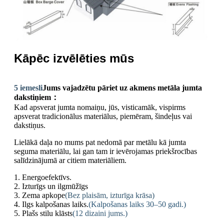
Kāpēc izvēlēties mūs
5 iemesli
Jums vajadzētu pāriet uz akmens metāla jumta
dakstiņiem：
Kad apsverat jumta nomaiņu, jūs, visticamāk, vispirms
apsverat tradicionālus materiālus, piemēram, šindeļus vai
dakstiņus.
Lielākā daļa no mums pat nedomā par metālu kā jumta
seguma materiālu, lai gan tam ir ievērojamas priekšrocības
salīdzinājumā ar citiem materiāliem.
1. Energoefektīvs.
2. Izturīgs un ilgmūžīgs
3. Zema apkope
(Bez plaisām, izturīga krāsa)
4. Ilgs kalpošanas laiks.
(Kalpošanas laiks 30–50 gadi.)
5. Plašs stilu klāsts
(12 dizaini jums.)