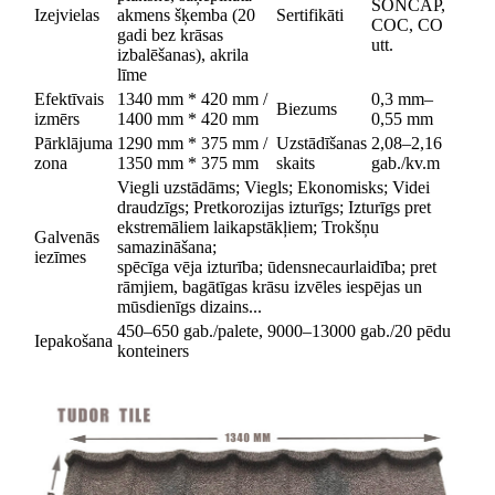
SONCAP,
Izejvielas
akmens šķemba (20
Sertifikāti
COC, CO
gadi bez krāsas
utt.
izbalēšanas), akrila
līme
Efektīvais
1340 mm * 420 mm /
0,3 mm–
Biezums
izmērs
1400 mm * 420 mm
0,55 mm
Pārklājuma
1290 mm * 375 mm /
Uzstādīšanas
2,08–2,16
zona
1350 mm * 375 mm
skaits
gab./kv.m
Viegli uzstādāms; Viegls; Ekonomisks; Videi
draudzīgs; Pretkorozijas izturīgs; Izturīgs pret
ekstremāliem laikapstākļiem; Trokšņu
Galvenās
samazināšana;
iezīmes
spēcīga vēja izturība; ūdensnecaurlaidība; pret
rāmjiem, bagātīgas krāsu izvēles iespējas un
mūsdienīgs dizains...
450–650 gab./palete, 9000–13000 gab./20 pēdu
Iepakošana
konteiners