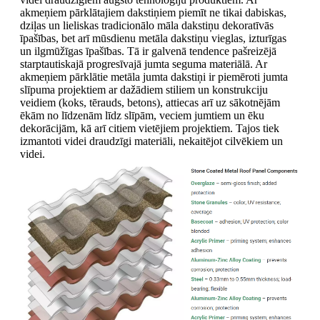
akmeņiem pārklātajiem dakstiņiem piemīt ne tikai dabiskas,
dziļas un lieliskas tradicionālo māla dakstiņu dekoratīvās
īpašības, bet arī mūsdienu metāla dakstiņu vieglas, izturīgas
un ilgmūžīgas īpašības. Tā ir galvenā tendence pašreizējā
starptautiskajā progresīvajā jumta seguma materiālā. Ar
akmeņiem pārklātie metāla jumta dakstiņi ir piemēroti jumta
slīpuma projektiem ar dažādiem stiliem un konstrukciju
veidiem (koks, tērauds, betons), attiecas arī uz sākotnējām
ēkām no līdzenām līdz slīpām, veciem jumtiem un ēku
dekorācijām, kā arī citiem vietējiem projektiem. Tajos tiek
izmantoti videi draudzīgi materiāli, nekaitējot cilvēkiem un
videi.