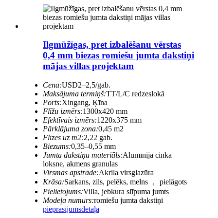
Ilgmūžīgas, pret izbalēšanu vērstas
0,4 mm biezas romiešu jumta dakstiņi
mājas villas projektam
Cena:
USD2–2,5/gab.
Maksājuma termiņš:
TT/L/C redzeslokā
Ports:
Xingang, Ķīna
Flīžu izmērs:
1300x420 mm
Efektīvais izmērs:
1220x375 mm
Pārklājuma zona:
0,45 m2
Flīzes uz m2:
2,22 gab.
Biezums:
0,35–0,55 mm
Jumta dakstiņu materiāls:
Alumīnija cinka
loksne, akmens granulas
Virsmas apstrāde:
Akrila virsglazūra
Krāsa:
Sarkans, zils, pelēks, melns ， pielāgots
Pielietojums:
Villa, jebkura slīpuma jumts
Modeļa numurs:
romiešu jumta dakstiņi
pieprasījums
detaļa