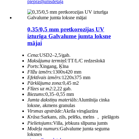
pieprasījums
detaļa
0,35/0,5 mm pretkorozijas UV
izturīga Galvalume jumta loksne
mājai
Cena:
USD2–2,5/gab.
Maksājuma termiņš:
TT/L/C redzeslokā
Ports:
Xingang, Ķīna
Flīžu izmērs:
1300x420 mm
Efektīvais izmērs:
1220x375 mm
Pārklājuma zona:
0,45 m2
Flīzes uz m2:
2,22 gab.
Biezums:
0,35–0,55 mm
Jumta dakstiņu materiāls:
Alumīnija cinka
loksne, akmens granulas
Virsmas apstrāde:
Akrila virsglazūra
Krāsa:
Sarkans, zils, pelēks, melns ， pielāgots
Pielietojums:
Villa, jebkura slīpuma jumts
Modeļa numurs:
Galvalume jumta seguma
loksnes