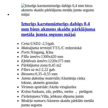
Izturīgs karstumizturīgs dabīgs 0,4
mm biezs akmens skaidu pārklājuma
metāla jumta segums mājai
Cena:
USD2–2,5/gab.
Maksājuma termiņš:
TT/L/C redzeslokā
Ports:
Xingang, Ķīna
Flīžu izmērs:
1300x420 mm
Efektīvais izmērs:
1220x375 mm
Pārklājuma zona:
0,45 m2
Flīzes uz m2:
2,22 gab.
Biezums:
0,35–0,55 mm
Jumta dakstiņu materiāls:
Alumīnija cinka
loksne, akmens granulas
Virsmas apstrāde:
Akrila virsglazūra
Krāsa:
Sarkans, zils, pelēks, melns ， pielāgots
Pielietojums:
Villa, jebkura slīpuma jumts
Modeļa numurs:
Akmens skaidu pārklāts metāla
jumta segums