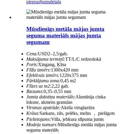
pieprasījums
detaļa
Mūsdienīgs metāla mājas jumta
seguma materiāls mājas jumta
segumam
Cena:
USD2–2,5/gab.
Maksājuma termiņš:
TT/L/C redzeslokā
Ports:
Xingang, Ķīna
Flīžu izmērs:
1300x420 mm
Efektīvais izmērs:
1220x375 mm
Pārklājuma zona:
0,45 m2
Flīzes uz m2:
2,22 gab.
Biezums:
0,35–0,55 mm
Jumta dakstiņu materiāls:
Alumīnija cinka
loksne, akmens granulas
Virsmas apstrāde:
Akrila virsglazūra
Krāsa:
Sarkans, zils, pelēks, melns ， pielāgots
Pielietojums:
Villa, jebkura slīpuma jumts
Modeļa numurs:
Mūsdienīgs metāla mājas jumta
seguma materiāls