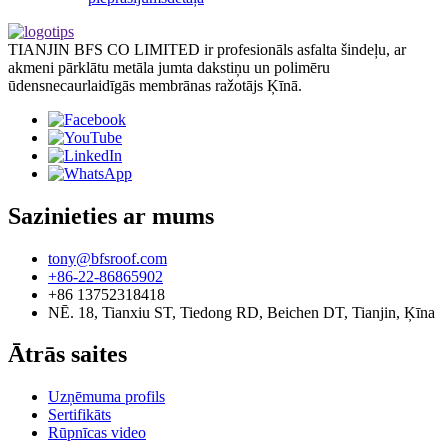
TIANJIN BFS CO LIMITED ir profesionāls asfalta šindeļu, ar
akmeni pārklātu metāla jumta dakstiņu un polimēru
ūdensnecaurlaidīgās membrānas ražotājs Ķīnā.
Sazinieties ar mums
tony@bfsroof.com
+86-22-86865902
+86 13752318418
NĒ. 18, Tianxiu ST, Tiedong RD, Beichen DT, Tianjin, Ķīna
Ātrās saites
Uzņēmuma profils
Sertifikāts
Rūpnīcas video