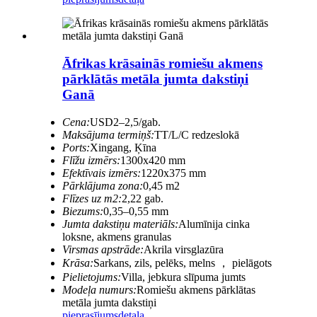
Āfrikas krāsainās romiešu akmens
pārklātās metāla jumta dakstiņi
Ganā
Cena:
USD2–2,5/gab.
Maksājuma termiņš:
TT/L/C redzeslokā
Ports:
Xingang, Ķīna
Flīžu izmērs:
1300x420 mm
Efektīvais izmērs:
1220x375 mm
Pārklājuma zona:
0,45 m2
Flīzes uz m2:
2,22 gab.
Biezums:
0,35–0,55 mm
Jumta dakstiņu materiāls:
Alumīnija cinka
loksne, akmens granulas
Virsmas apstrāde:
Akrila virsglazūra
Krāsa:
Sarkans, zils, pelēks, melns ， pielāgots
Pielietojums:
Villa, jebkura slīpuma jumts
Modeļa numurs:
Romiešu akmens pārklātas
metāla jumta dakstiņi
pieprasījums
detaļa