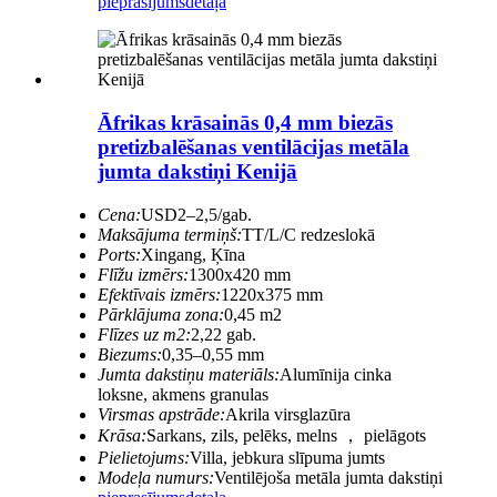
pieprasījums
detaļa
Āfrikas krāsainās 0,4 mm biezās
pretizbalēšanas ventilācijas metāla
jumta dakstiņi Kenijā
Cena:
USD2–2,5/gab.
Maksājuma termiņš:
TT/L/C redzeslokā
Ports:
Xingang, Ķīna
Flīžu izmērs:
1300x420 mm
Efektīvais izmērs:
1220x375 mm
Pārklājuma zona:
0,45 m2
Flīzes uz m2:
2,22 gab.
Biezums:
0,35–0,55 mm
Jumta dakstiņu materiāls:
Alumīnija cinka
loksne, akmens granulas
Virsmas apstrāde:
Akrila virsglazūra
Krāsa:
Sarkans, zils, pelēks, melns ， pielāgots
Pielietojums:
Villa, jebkura slīpuma jumts
Modeļa numurs:
Ventilējoša metāla jumta dakstiņi