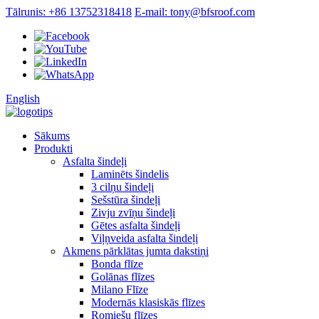
Tālrunis: +86 13752318418
E-mail: tony@bfsroof.com
English
Sākums
Produkti
Asfalta šindeļi
Laminēts šindelis
3 cilņu šindeļi
Sešstūra šindeļi
Zivju zvīņu šindeļi
Gētes asfalta šindeļi
Viļņveida asfalta šindeļi
Akmens pārklātas jumta dakstiņi
Bonda flīze
Golānas flīzes
Milano Flīze
Modernās klasiskās flīzes
Romiešu flīzes