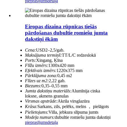
pieprasījums
detaļa
Eiropas dizaina rūpnīcas tiešās
pārdošanas dubultie romiešu jumta
dakstiņi ēkām
Cena:
USD2–2,5/gab.
Maksājuma termiņš:
TT/L/C redzeslokā
Ports:
Xingang, Ķīna
Flīžu izmērs:
1300x420 mm
Efektīvais izmērs:
1220x375 mm
Pārklājuma zona:
0,45 m2
Flīzes uz m2:
2,22 gab.
Biezums:
0,35–0,55 mm
Jumta dakstiņu materiāls:
Alumīnija cinka
loksne, akmens granulas
Virsmas apstrāde:
Akrila virsglazūra
Krāsa:
Sarkans, zils, pelēks, melns ， pielāgots
Pielietojums:
Villa, jebkura slīpuma jumts
Modeļa numurs:
dubultie romiešu jumta dakstiņi
pieprasījums
detaļa