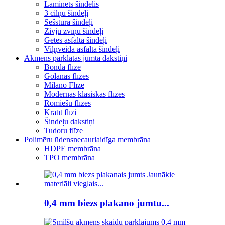
Laminēts šindelis
3 cilņu šindeļi
Sešstūra šindeļi
Zivju zvīņu šindeļi
Gētes asfalta šindeļi
Viļņveida asfalta šindeļi
Akmens pārklātas jumta dakstiņi
Bonda flīze
Golānas flīzes
Milano Flīze
Modernās klasiskās flīzes
Romiešu flīzes
Kratīt flīzi
Šindeļu dakstiņi
Tudoru flīze
Polimēru ūdensnecaurlaidīga membrāna
HDPE membrāna
TPO membrāna
0,4 mm biezs plakano jumtu...