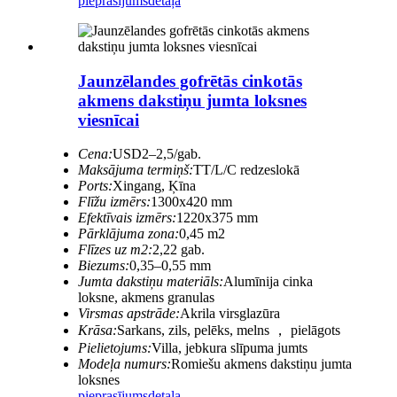
pieprasījums
detaļa
Jaunzēlandes gofrētās cinkotās
akmens dakstiņu jumta loksnes
viesnīcai
Cena:
USD2–2,5/gab.
Maksājuma termiņš:
TT/L/C redzeslokā
Ports:
Xingang, Ķīna
Flīžu izmērs:
1300x420 mm
Efektīvais izmērs:
1220x375 mm
Pārklājuma zona:
0,45 m2
Flīzes uz m2:
2,22 gab.
Biezums:
0,35–0,55 mm
Jumta dakstiņu materiāls:
Alumīnija cinka
loksne, akmens granulas
Virsmas apstrāde:
Akrila virsglazūra
Krāsa:
Sarkans, zils, pelēks, melns ， pielāgots
Pielietojums:
Villa, jebkura slīpuma jumts
Modeļa numurs:
Romiešu akmens dakstiņu jumta
loksnes
pieprasījums
detaļa