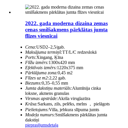
2022. gada moderna dizaina zemas
cenas smilšakmens pārklātas jumta
flīzes viesnīcai
Cena:
USD2–2,5/gab.
Maksājuma termiņš:
TT/L/C redzeslokā
Ports:
Xingang, Ķīna
Flīžu izmērs:
1300x420 mm
Efektīvais izmērs:
1220x375 mm
Pārklājuma zona:
0,45 m2
Flīzes uz m2:
2,22 gab.
Biezums:
0,35–0,55 mm
Jumta dakstiņu materiāls:
Alumīnija cinka
loksne, akmens granulas
Virsmas apstrāde:
Akrila virsglazūra
Krāsa:
Sarkans, zils, pelēks, melns ， pielāgots
Pielietojums:
Villa, jebkura slīpuma jumts
Modeļa numurs:
Smilšakmens pārklātas jumta
dakstiņi
pieprasījums
detaļa