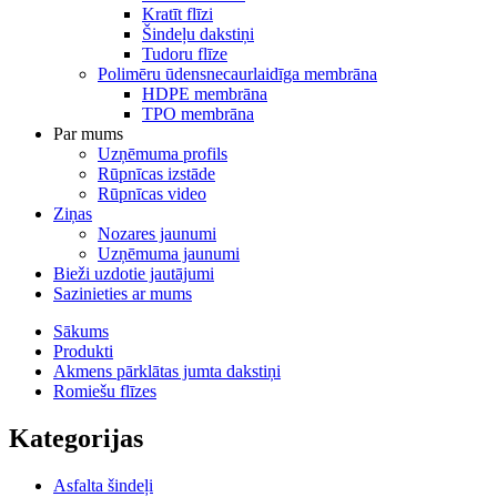
Kratīt flīzi
Šindeļu dakstiņi
Tudoru flīze
Polimēru ūdensnecaurlaidīga membrāna
HDPE membrāna
TPO membrāna
Par mums
Uzņēmuma profils
Rūpnīcas izstāde
Rūpnīcas video
Ziņas
Nozares jaunumi
Uzņēmuma jaunumi
Bieži uzdotie jautājumi
Sazinieties ar mums
Sākums
Produkti
Akmens pārklātas jumta dakstiņi
Romiešu flīzes
Kategorijas
Asfalta šindeļi