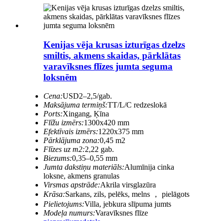
Kenijas vēja krusas izturīgas dzelzs
smiltis, akmens skaidas, pārklātas
varavīksnes flīzes jumta seguma
loksnēm
Cena:
USD2–2,5/gab.
Maksājuma termiņš:
TT/L/C redzeslokā
Ports:
Xingang, Ķīna
Flīžu izmērs:
1300x420 mm
Efektīvais izmērs:
1220x375 mm
Pārklājuma zona:
0,45 m2
Flīzes uz m2:
2,22 gab.
Biezums:
0,35–0,55 mm
Jumta dakstiņu materiāls:
Alumīnija cinka
loksne, akmens granulas
Virsmas apstrāde:
Akrila virsglazūra
Krāsa:
Sarkans, zils, pelēks, melns ， pielāgots
Pielietojums:
Villa, jebkura slīpuma jumts
Modeļa numurs:
Varavīksnes flīze