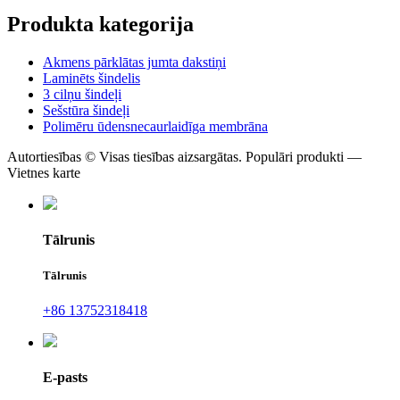
Produkta kategorija
Akmens pārklātas jumta dakstiņi
Laminēts šindelis
3 cilņu šindeļi
Sešstūra šindeļi
Polimēru ūdensnecaurlaidīga membrāna
Autortiesības © Visas tiesības aizsargātas. Populāri produkti —
Vietnes karte
Tālrunis
Tālrunis
+86 13752318418
E-pasts