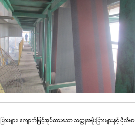
ားများ၊ ကျောက်ဖြင့်အုပ်ထားသော သတ္တုအမိုးပြားများနှင့် ပိုလီမာ