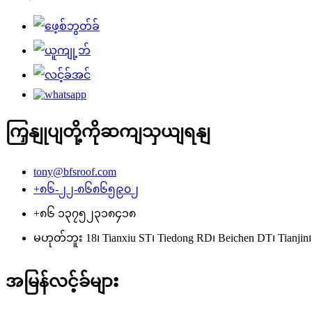
ကြှနျုပျတို့ကိုဆကျသှယျရနျ
tony@bfsroof.com
+၈၆-၂၂-၈၆၈၆၅၉၀၂
+၈၆ ၁၃၇၅၂၃၁၈၄၁၈
မဟုတ်ဘူး 18၊ Tianxiu ST၊ Tiedong RD၊ Beichen DT၊ Tianjin
အမြန်လင့်ခ်များ