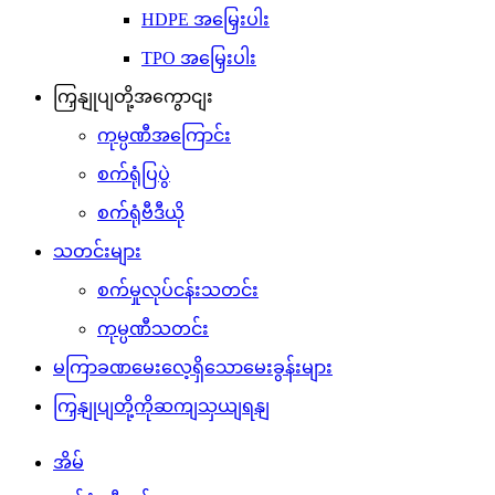
HDPE အမြှေးပါး
TPO အမြှေးပါး
ကြှနျုပျတို့အကွောငျး
ကုမ္ပဏီအကြောင်း
စက်ရုံပြပွဲ
စက်ရုံဗီဒီယို
သတင်းများ
စက်မှုလုပ်ငန်းသတင်း
ကုမ္ပဏီသတင်း
မကြာခဏမေးလေ့ရှိသောမေးခွန်းများ
ကြှနျုပျတို့ကိုဆကျသှယျရနျ
အိမ်