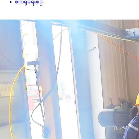
စက်ရုံခရီးစဉ်