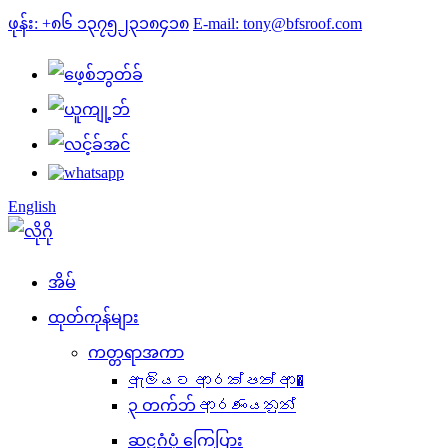
ဖုန်း: +၈၆ ၁၃၇၅၂၃၁၈၄၁၈
E-mail: tony@bfsroof.com
English
အိမ်
ထုတ်ကုန်များ
ကတ္တရာအကာ
ඇලියට ආරක්පත් ආ�
၃ တက်ဘ် ආරණයනුන්
ဆဋ္ဌဂံပုံ ကြွေပြား