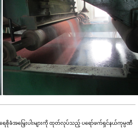
ရေစိုခံအမြှေးပါးများကို ထုတ်လုပ်သည့် ပရော်ဖက်ရှင်နယ်ကုမ္ပဏီ