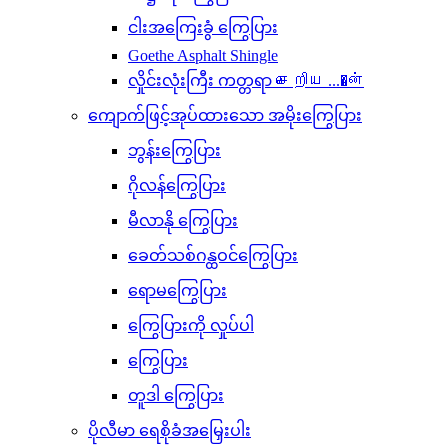
ငါးအကြေးခွံ ကြွေပြား
Goethe Asphalt Shingle
လှိုင်းလုံးကြီး ကတ္တရာ செறிய ...�ன்
ကျောက်ဖြင့်အုပ်ထားသော အမိုးကြွေပြား
ဘွန်းကြွေပြား
ဂိုလန်ကြွေပြား
မီလာနို ကြွေပြား
ခေတ်သစ်ဂန္ထဝင်ကြွေပြား
ရောမကြွေပြား
ကြွေပြားကို လှုပ်ပါ
ကြွေပြား
တူဒါ ကြွေပြား
ပိုလီမာ ရေစိုခံအမြှေးပါး