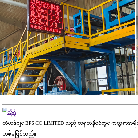
တီယန်ဂျင် BFS CO LIMITED သည် တရုတ်နိုင်ငံတွင် ကတ္တရာအမိုးပြ
တစ်ခုဖြစ်သည်။