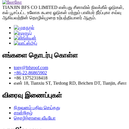
TIANJIN BFS CO LIMITED என்பது சீனாவில் நிலக்கீல் ஓடுகள்,
கல் பூசப்பட்ட உலோக கூரை ஓடுகள் மற்றும் பாலிமர் நீர்ப்புகா சவ்வு
ஆகியவற்றின் தொழில்முறை உற்பத்தியாளர் ஆகும்.
எங்களை தொடர்பு கொள்ள
tony@bfsroof.com
+86-22-86865902
+86 13752318418
எண் 18, Tianxiu ST, Tiedong RD, Beichen DT, Tianjin, சீனா
விரைவு இணைப்புகள்
நிறுவனம் பதிவு செய்தது
சான்றிதழ்
தொழிற்சாலை வீடியோ