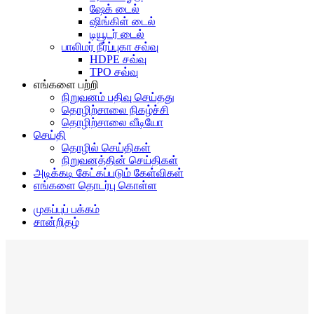
ஷேக் டைல்
ஷிங்கிள் டைல்
டியூடர் டைல்
பாலிமர் நீர்ப்புகா சவ்வு
HDPE சவ்வு
TPO சவ்வு
எங்களை பற்றி
நிறுவனம் பதிவு செய்தது
தொழிற்சாலை நிகழ்ச்சி
தொழிற்சாலை வீடியோ
செய்தி
தொழில் செய்திகள்
நிறுவனத்தின் செய்திகள்
அடிக்கடி கேட்கப்படும் கேள்விகள்
எங்களை தொடர்பு கொள்ள
முகப்புப் பக்கம்
சான்றிதழ்