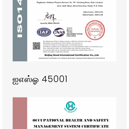
ஐஎஸ்ஓ 45001