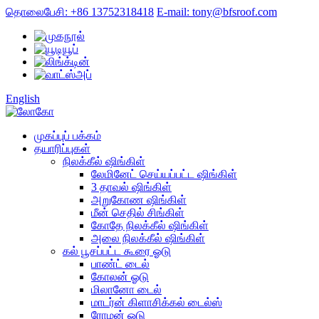
தொலைபேசி: +86 13752318418
E-mail: tony@bfsroof.com
English
முகப்புப் பக்கம்
தயாரிப்புகள்
நிலக்கீல் ஷிங்கிள்
லேமினேட் செய்யப்பட்ட ஷிங்கிள்
3 தாவல் ஷிங்கிள்
அறுகோண ஷிங்கிள்
மீன் செதில் சிங்கிள்
கோதே நிலக்கீல் ஷிங்கிள்
அலை நிலக்கீல் ஷிங்கிள்
கல் பூசப்பட்ட கூரை ஓடு
பாண்ட் டைல்
கோலன் ஓடு
மிலானோ டைல்
மாடர்ன் கிளாசிக்கல் டைல்ஸ்
ரோமன் ஓடு