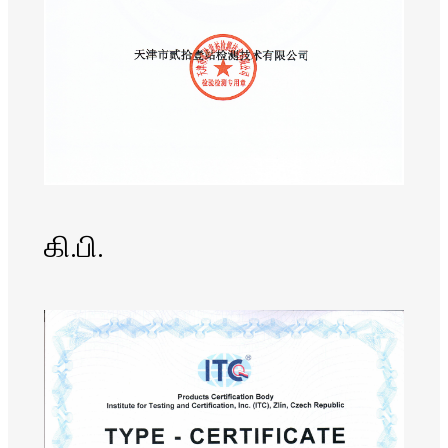
கி.பி.