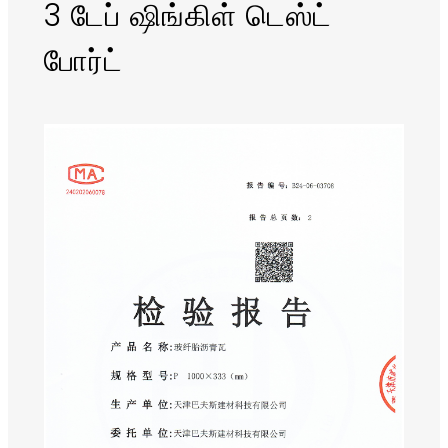
3 டேப் ஷிங்கிள் டெஸ்ட்
போர்ட்