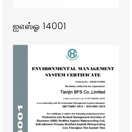
ஐஎஸ்ஓ 14001