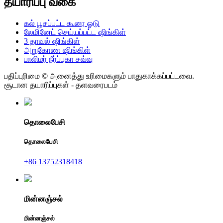
தயாரிப்பு வகை
கல் பூசப்பட்ட கூரை ஓடு
லேமினேட் செய்யப்பட்ட ஷிங்கிள்
3 தாவல் ஷிங்கிள்
அறுகோண ஷிங்கிள்
பாலிமர் நீர்ப்புகா சவ்வு
பதிப்புரிமை © அனைத்து உரிமைகளும் பாதுகாக்கப்பட்டவை.
சூடான தயாரிப்புகள் - தளவரைபடம்
தொலைபேசி
தொலைபேசி
+86 13752318418
மின்னஞ்சல்
மின்னஞ்சல்