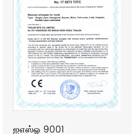
ஐஎஸ்ஓ 9001