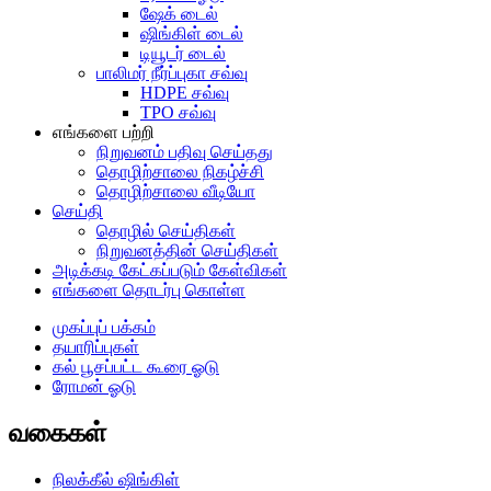
ஷேக் டைல்
ஷிங்கிள் டைல்
டியூடர் டைல்
பாலிமர் நீர்ப்புகா சவ்வு
HDPE சவ்வு
TPO சவ்வு
எங்களை பற்றி
நிறுவனம் பதிவு செய்தது
தொழிற்சாலை நிகழ்ச்சி
தொழிற்சாலை வீடியோ
செய்தி
தொழில் செய்திகள்
நிறுவனத்தின் செய்திகள்
அடிக்கடி கேட்கப்படும் கேள்விகள்
எங்களை தொடர்பு கொள்ள
முகப்புப் பக்கம்
தயாரிப்புகள்
கல் பூசப்பட்ட கூரை ஓடு
ரோமன் ஓடு
வகைகள்
நிலக்கீல் ஷிங்கிள்