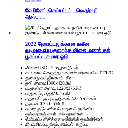
லேமினேட் செய்யப்பட்ட வெதர்வுட்
ஆஸ்பா...
2022 ஹோட்டலுக்கான நவீன
வடிவமைப்பு குறைந்த விலை மணல் கல்
பூசப்பட்ட கூரை ஓடு
விலை:
USD2-2.5/துண்டுகள்
கட்டணம் செலுத்தும் காலம்:
பார்வையில் TT/L/C
துறைமுகம்:
ஜிங்காங், சீனா
ஓடு அளவு:
1300x420மிமீ
பயனுள்ள அளவு:
1220x375மிமீ
பாதுகாப்பு பகுதி:
0.45 மீ2
சதுர மீட்டருக்கு ஓடுகள்:
2.22 பிசிக்கள்
தடிமன்:
0.35-0.55மிமீ
கூரை ஓடுகளின் பொருள்:
அலுமினிய
துத்தநாகத் தாள், கல் துகள்கள்
மேற்பரப்பு சிகிச்சை:
அக்ரிலிக் ஓவர்கிளேஸ்
நிறம்:
சிவப்பு, நீலம், சாம்பல், கருப்பு,