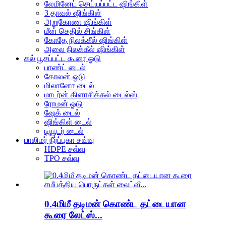
லேமினேட் செய்யப்பட்ட ஷிங்கிள்
3 தாவல் ஷிங்கிள்
அறுகோண ஷிங்கிள்
மீன் செதில் சிங்கிள்
கோதே நிலக்கீல் ஷிங்கிள்
அலை நிலக்கீல் ஷிங்கிள்
கல் பூசப்பட்ட கூரை ஓடு
பாண்ட் டைல்
கோலன் ஓடு
மிலானோ டைல்
மாடர்ன் கிளாசிக்கல் டைல்ஸ்
ரோமன் ஓடு
ஷேக் டைல்
ஷிங்கிள் டைல்
டியூடர் டைல்
பாலிமர் நீர்ப்புகா சவ்வு
HDPE சவ்வு
TPO சவ்வு
0.4மிமீ தடிமன் கொண்ட தட்டையான
கூரை லேட்ஸ்...