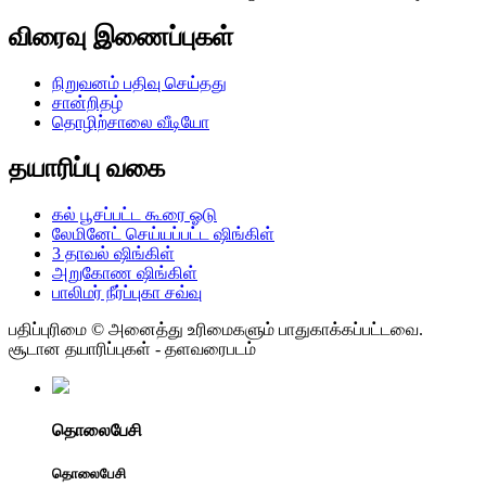
விரைவு இணைப்புகள்
நிறுவனம் பதிவு செய்தது
சான்றிதழ்
தொழிற்சாலை வீடியோ
தயாரிப்பு வகை
கல் பூசப்பட்ட கூரை ஓடு
லேமினேட் செய்யப்பட்ட ஷிங்கிள்
3 தாவல் ஷிங்கிள்
அறுகோண ஷிங்கிள்
பாலிமர் நீர்ப்புகா சவ்வு
பதிப்புரிமை © அனைத்து உரிமைகளும் பாதுகாக்கப்பட்டவை.
சூடான தயாரிப்புகள் - தளவரைபடம்
தொலைபேசி
தொலைபேசி