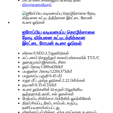
மாடல் எண்:
கால்வலூம் கூரைத் தாள்
விசாரணை
விவரம்
ஐரோப்பிய வடிவமைப்பு தொழிற்சாலை
நேரடி விற்பனை கட்டிடத்திற்கான
இரட்டை ரோமன் கூரை ஓடுகள்
விலை:
USD2-2.5/துண்டுகள்
கட்டணம் செலுத்தும் காலம்:
பார்வையில் TT/L/C
துறைமுகம்:
ஜிங்காங், சீனா
ஓடு அளவு:
1300x420மிமீ
பயனுள்ள அளவு:
1220x375மிமீ
பாதுகாப்பு பகுதி:
0.45 மீ2
சதுர மீட்டருக்கு ஓடுகள்:
2.22 பிசிக்கள்
தடிமன்:
0.35-0.55மிமீ
கூரை ஓடுகளின் பொருள்:
அலுமினிய
துத்தநாகத் தாள், கல் துகள்கள்
மேற்பரப்பு சிகிச்சை:
அக்ரிலிக் ஓவர்கிளேஸ்
நிறம்:
சிவப்பு, நீலம், சாம்பல், கருப்பு,
தனிப்பயனாக்கப்பட்டது
விண்ணப்பம்:
வில்லா, எந்த சாய்வான கூரையும்