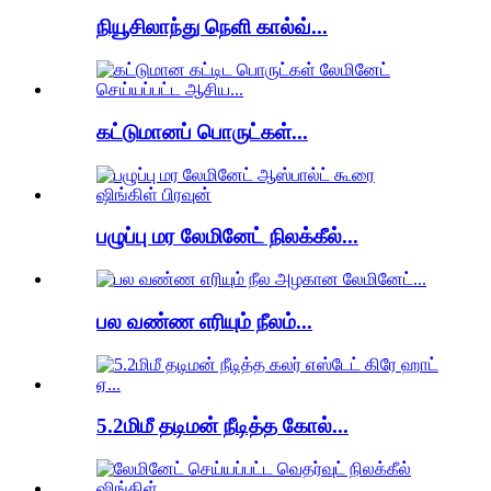
நியூசிலாந்து நெளி கால்வ்...
கட்டுமானப் பொருட்கள்...
பழுப்பு மர லேமினேட் நிலக்கீல்...
பல வண்ண எரியும் நீலம்...
5.2மிமீ தடிமன் நீடித்த கோல்...