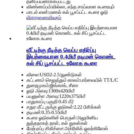
தனிப்பயனாக்கப்பட்டது
விண்ணப்பம்:
வில்லா, எந்த சாய்வான கூரையும்
மாடல் எண்:
மணல் கல் பூசப்பட்ட கூரை ஓடு
விசாரணை
விவரம்
வீட்டிற்கு நீடித்த வெப்ப எதிர்ப்பு
இயற்கையான 0.4மிமீ தடிமன் கொண்ட
கல் சிப் பூசப்பட்ட உலோக கூரை
விலை:
USD2-2.5/துண்டுகள்
கட்டணம் செலுத்தும் காலம்:
பார்வையில் TT/L/C
துறைமுகம்:
ஜிங்காங், சீனா
ஓடு அளவு:
1300x420மிமீ
பயனுள்ள அளவு:
1220x375மிமீ
பாதுகாப்பு பகுதி:
0.45 மீ2
சதுர மீட்டருக்கு ஓடுகள்:
2.22 பிசிக்கள்
தடிமன்:
0.35-0.55மிமீ
கூரை ஓடுகளின் பொருள்:
அலுமினிய
துத்தநாகத் தாள், கல் துகள்கள்
மேற்பரப்பு சிகிச்சை:
அக்ரிலிக் ஓவர்கிளேஸ்
நிறம்:
சிவப்பு, நீலம், சாம்பல், கருப்பு,