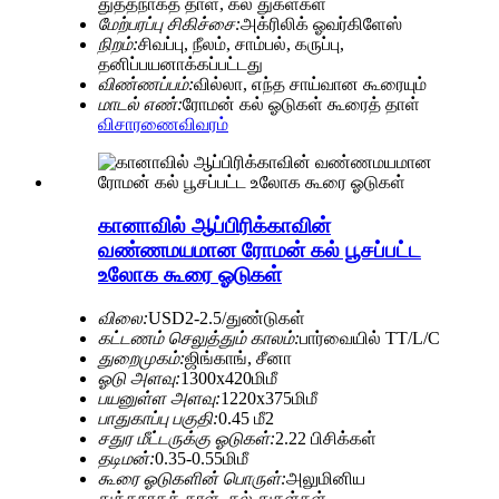
துத்தநாகத் தாள், கல் துகள்கள்
மேற்பரப்பு சிகிச்சை:
அக்ரிலிக் ஓவர்கிளேஸ்
நிறம்:
சிவப்பு, நீலம், சாம்பல், கருப்பு,
தனிப்பயனாக்கப்பட்டது
விண்ணப்பம்:
வில்லா, எந்த சாய்வான கூரையும்
மாடல் எண்:
ரோமன் கல் ஓடுகள் கூரைத் தாள்
விசாரணை
விவரம்
கானாவில் ஆப்பிரிக்காவின்
வண்ணமயமான ரோமன் கல் பூசப்பட்ட
உலோக கூரை ஓடுகள்
விலை:
USD2-2.5/துண்டுகள்
கட்டணம் செலுத்தும் காலம்:
பார்வையில் TT/L/C
துறைமுகம்:
ஜிங்காங், சீனா
ஓடு அளவு:
1300x420மிமீ
பயனுள்ள அளவு:
1220x375மிமீ
பாதுகாப்பு பகுதி:
0.45 மீ2
சதுர மீட்டருக்கு ஓடுகள்:
2.22 பிசிக்கள்
தடிமன்:
0.35-0.55மிமீ
கூரை ஓடுகளின் பொருள்:
அலுமினிய
துத்தநாகத் தாள், கல் துகள்கள்