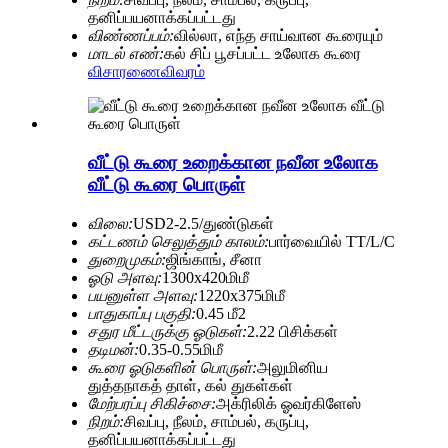
தனிப்பயனாக்கப்பட்டது
விண்ணப்பம்:
வில்லா, எந்த சாய்வான கூரையும்
மாடல் எண்:
கல் சிப் பூசப்பட்ட உலோக கூரை
விசாரணை
விவரம்
வீட்டு கூரை உறைக்கான நவீன உலோக
வீட்டு கூரை பொருள்
விலை:
USD2-2.5/துண்டுகள்
கட்டணம் செலுத்தும் காலம்:
பார்வையில் TT/L/C
துறைமுகம்:
ஜிங்காங், சீனா
ஓடு அளவு:
1300x420மிமீ
பயனுள்ள அளவு:
1220x375மிமீ
பாதுகாப்பு பகுதி:
0.45 மீ2
சதுர மீட்டருக்கு ஓடுகள்:
2.22 பிசிக்கள்
தடிமன்:
0.35-0.55மிமீ
கூரை ஓடுகளின் பொருள்:
அலுமினிய
துத்தநாகத் தாள், கல் துகள்கள்
மேற்பரப்பு சிகிச்சை:
அக்ரிலிக் ஓவர்கிளேஸ்
நிறம்:
சிவப்பு, நீலம், சாம்பல், கருப்பு,
தனிப்பயனாக்கப்பட்டது