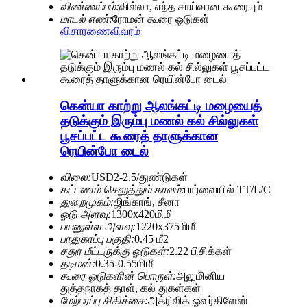
விண்ணப்பம்:
வில்லா, எந்த சாய்வான கூரையும்
மாடல் எண்:
ரோமன் கூரை ஓடுகள்
விசாரணை
விவரம்
கென்யா காற்று ஆலங்கட்டி மழையைத்
தடுக்கும் இரும்பு மணல் கல் சில்லுகள்
பூசப்பட்ட கூரைத் தாளுக்கான
ரெயின்போ டைல்
விலை:
USD2-2.5/துண்டுகள்
கட்டணம் செலுத்தும் காலம்:
பார்வையில் TT/L/C
துறைமுகம்:
ஜிங்காங், சீனா
ஓடு அளவு:
1300x420மிமீ
பயனுள்ள அளவு:
1220x375மிமீ
பாதுகாப்பு பகுதி:
0.45 மீ2
சதுர மீட்டருக்கு ஓடுகள்:
2.22 பிசிக்கள்
தடிமன்:
0.35-0.55மிமீ
கூரை ஓடுகளின் பொருள்:
அலுமினிய
துத்தநாகத் தாள், கல் துகள்கள்
மேற்பரப்பு சிகிச்சை:
அக்ரிலிக் ஓவர்கிளேஸ்