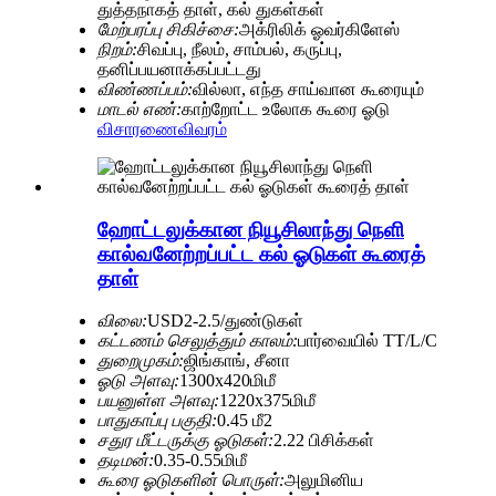
துத்தநாகத் தாள், கல் துகள்கள்
மேற்பரப்பு சிகிச்சை:
அக்ரிலிக் ஓவர்கிளேஸ்
நிறம்:
சிவப்பு, நீலம், சாம்பல், கருப்பு,
தனிப்பயனாக்கப்பட்டது
விண்ணப்பம்:
வில்லா, எந்த சாய்வான கூரையும்
மாடல் எண்:
காற்றோட்ட உலோக கூரை ஓடு
விசாரணை
விவரம்
ஹோட்டலுக்கான நியூசிலாந்து நெளி
கால்வனேற்றப்பட்ட கல் ஓடுகள் கூரைத்
தாள்
விலை:
USD2-2.5/துண்டுகள்
கட்டணம் செலுத்தும் காலம்:
பார்வையில் TT/L/C
துறைமுகம்:
ஜிங்காங், சீனா
ஓடு அளவு:
1300x420மிமீ
பயனுள்ள அளவு:
1220x375மிமீ
பாதுகாப்பு பகுதி:
0.45 மீ2
சதுர மீட்டருக்கு ஓடுகள்:
2.22 பிசிக்கள்
தடிமன்:
0.35-0.55மிமீ
கூரை ஓடுகளின் பொருள்:
அலுமினிய