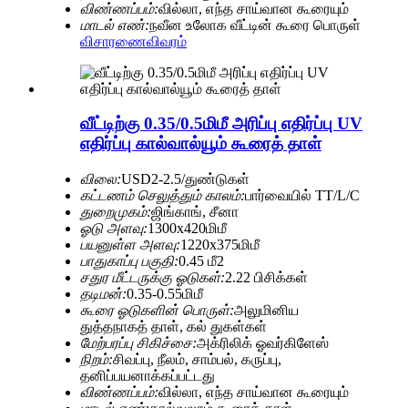
விண்ணப்பம்:
வில்லா, எந்த சாய்வான கூரையும்
மாடல் எண்:
நவீன உலோக வீட்டின் கூரை பொருள்
விசாரணை
விவரம்
வீட்டிற்கு 0.35/0.5மிமீ அரிப்பு எதிர்ப்பு UV
எதிர்ப்பு கால்வால்யூம் கூரைத் தாள்
விலை:
USD2-2.5/துண்டுகள்
கட்டணம் செலுத்தும் காலம்:
பார்வையில் TT/L/C
துறைமுகம்:
ஜிங்காங், சீனா
ஓடு அளவு:
1300x420மிமீ
பயனுள்ள அளவு:
1220x375மிமீ
பாதுகாப்பு பகுதி:
0.45 மீ2
சதுர மீட்டருக்கு ஓடுகள்:
2.22 பிசிக்கள்
தடிமன்:
0.35-0.55மிமீ
கூரை ஓடுகளின் பொருள்:
அலுமினிய
துத்தநாகத் தாள், கல் துகள்கள்
மேற்பரப்பு சிகிச்சை:
அக்ரிலிக் ஓவர்கிளேஸ்
நிறம்:
சிவப்பு, நீலம், சாம்பல், கருப்பு,
தனிப்பயனாக்கப்பட்டது
விண்ணப்பம்:
வில்லா, எந்த சாய்வான கூரையும்