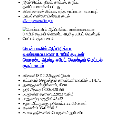
நிறம்:
சிவப்பு, நீலம், சாம்பல், கருப்பு,
தனிப்பயனாக்கப்பட்டது
விண்ணப்பம்:
வில்லா, எந்த சாய்வான கூரையும்
மாடல் எண்:
ரெயின்போ டைல்
விசாரணை
விவரம்
கென்யாவில் ஆப்பிரிக்கா
வண்ணமயமான 0.4மிமீ தடிமன்
கொண்ட ஆன்டி ஃபேட் வென்டிங் மெட்டல்
ரூஃப் டைல்
விலை:
USD2-2.5/துண்டுகள்
கட்டணம் செலுத்தும் காலம்:
பார்வையில் TT/L/C
துறைமுகம்:
ஜிங்காங், சீனா
ஓடு அளவு:
1300x420மிமீ
பயனுள்ள அளவு:
1220x375மிமீ
பாதுகாப்பு பகுதி:
0.45 மீ2
சதுர மீட்டருக்கு ஓடுகள்:
2.22 பிசிக்கள்
தடிமன்:
0.35-0.55மிமீ
கூரை ஓடுகளின் பொருள்:
அலுமினிய