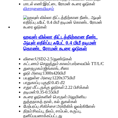
மாடல் எண்:
இரட்டை ரோமன் கூரை ஓடுகள்
விசாரணை
விவரம்
ஹவுஸ் வில்லா திட்டத்திற்கான நீண்ட
ஆயுள் எதிர்ப்பு ஃபேட் 0.4 மிமீ தடிமன்
கொண்ட ரோமன் கூரை ஓடுகள்
விலை:
USD2-2.5/துண்டுகள்
கட்டணம் செலுத்தும் காலம்:
பார்வையில் TT/L/C
துறைமுகம்:
ஜிங்காங், சீனா
ஓடு அளவு:
1300x420மிமீ
பயனுள்ள அளவு:
1220x375மிமீ
பாதுகாப்பு பகுதி:
0.45 மீ2
சதுர மீட்டருக்கு ஓடுகள்:
2.22 பிசிக்கள்
தடிமன்:
0.35-0.55மிமீ
கூரை ஓடுகளின் பொருள்:
அலுமினிய
துத்தநாகத் தாள், கல் துகள்கள்
மேற்பரப்பு சிகிச்சை:
அக்ரிலிக் ஓவர்கிளேஸ்
நிறம்:
சிவப்பு, நீலம், சாம்பல், கருப்பு,
தனிப்பயனாக்கப்பட்டது