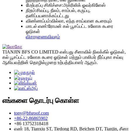
மேற்பரப்பு சிகிச்சை:
அக்ரிலிக் ஓவர்கிளேஸ்
நிறம்:
சிவப்பு, நீலம், சாம்பல், கருப்பு,
தனிப்பயனாக்கப்பட்டது
விண்ணப்பம்:
வில்லா, எந்த சாய்வான கூரையும்
மாடல் எண்:
ரோமன் கல் பூசப்பட்ட உலோக கூரை
ஓடுகள்
விசாரணை
விவரம்
TIANJIN BFS CO LIMITED என்பது சீனாவில் நிலக்கீல் ஓடுகள்,
கல் பூசப்பட்ட உலோக கூரை ஓடுகள் மற்றும் பாலிமர் நீர்ப்புகா சவ்வு
ஆகியவற்றின் தொழில்முறை உற்பத்தியாளர் ஆகும்.
எங்களை தொடர்பு கொள்ள
tony@bfsroof.com
+86-22-86865902
+86 13752318418
எண் 18, Tianxiu ST, Tiedong RD, Beichen DT, Tianjin, சீனா