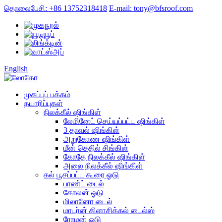
தொலைபேசி: +86 13752318418
E-mail: tony@bfsroof.com
English
முகப்புப் பக்கம்
தயாரிப்புகள்
நிலக்கீல் ஷிங்கிள்
லேமினேட் செய்யப்பட்ட ஷிங்கிள்
3 தாவல் ஷிங்கிள்
அறுகோண ஷிங்கிள்
மீன் செதில் சிங்கிள்
கோதே நிலக்கீல் ஷிங்கிள்
அலை நிலக்கீல் ஷிங்கிள்
கல் பூசப்பட்ட கூரை ஓடு
பாண்ட் டைல்
கோலன் ஓடு
மிலானோ டைல்
மாடர்ன் கிளாசிக்கல் டைல்ஸ்
ரோமன் ஓடு