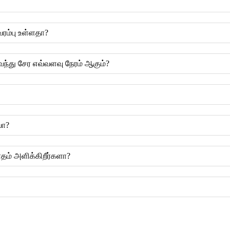
வரம்பு உள்ளதா?
 வந்து சேர எவ்வளவு நேரம் ஆகும்?
யா?
ாதம் அளிக்கிறீர்களா?