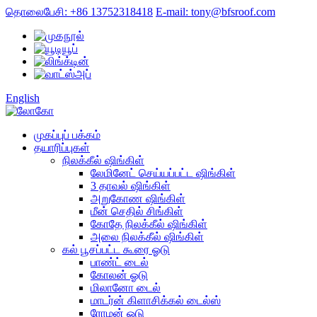
தொலைபேசி: +86 13752318418
E-mail: tony@bfsroof.com
English
முகப்புப் பக்கம்
தயாரிப்புகள்
நிலக்கீல் ஷிங்கிள்
லேமினேட் செய்யப்பட்ட ஷிங்கிள்
3 தாவல் ஷிங்கிள்
அறுகோண ஷிங்கிள்
மீன் செதில் சிங்கிள்
கோதே நிலக்கீல் ஷிங்கிள்
அலை நிலக்கீல் ஷிங்கிள்
கல் பூசப்பட்ட கூரை ஓடு
பாண்ட் டைல்
கோலன் ஓடு
மிலானோ டைல்
மாடர்ன் கிளாசிக்கல் டைல்ஸ்
ரோமன் ஓடு