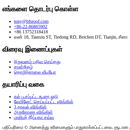
எங்களை தொடர்பு கொள்ள
tony@bfsroof.com
+86-22-86865902
+86 13752318418
எண் 18, Tianxiu ST, Tiedong RD, Beichen DT, Tianjin, சீனா
விரைவு இணைப்புகள்
நிறுவனம் பதிவு செய்தது
சான்றிதழ்
தொழிற்சாலை வீடியோ
தயாரிப்பு வகை
கல் பூசப்பட்ட கூரை ஓடு
லேமினேட் செய்யப்பட்ட ஷிங்கிள்
3 தாவல் ஷிங்கிள்
அறுகோண ஷிங்கிள்
பாலிமர் நீர்ப்புகா சவ்வு
பதிப்புரிமை © அனைத்து உரிமைகளும் பாதுகாக்கப்பட்டவை. சூடான 