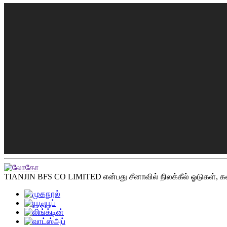
TIANJIN BFS CO LIMITED என்பது சீனாவில் நிலக்கீல் ஓடுகள், கல் 