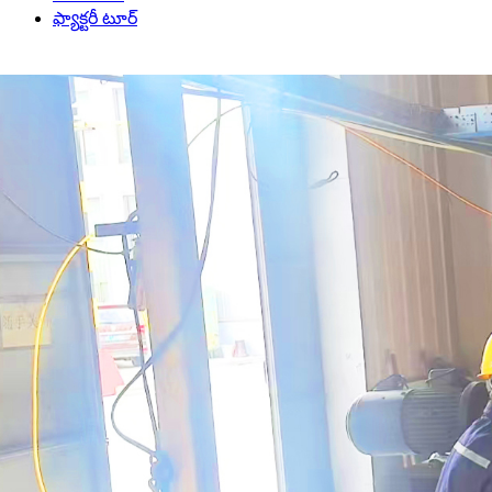
ఫ్యాక్టరీ టూర్