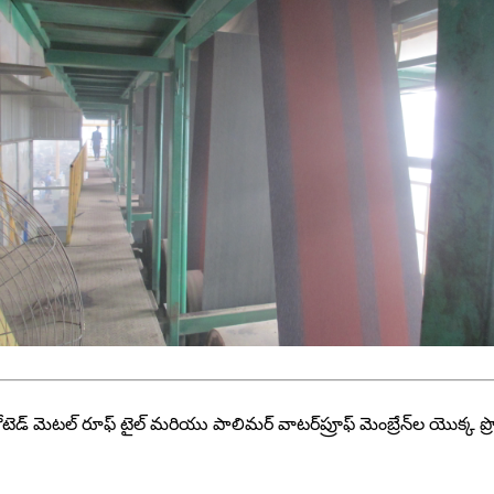
న్ కోటెడ్ మెటల్ రూఫ్ టైల్ మరియు పాలిమర్ వాటర్‌ప్రూఫ్ మెంబ్రేన్‌ల యొక్క