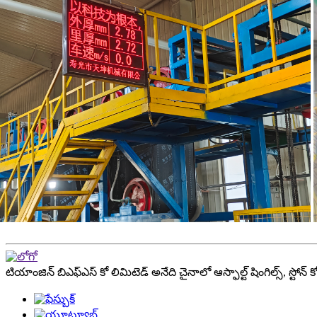
టియాంజిన్ బిఎఫ్ఎస్ కో లిమిటెడ్ అనేది చైనాలో ఆస్ఫాల్ట్ షింగిల్స్, స్టో