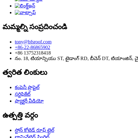
మమ్మల్ని సంప్రదించండి
tony@bfsroof.com
+86-22-86865902
+86 13752318418
నం. 18, టియాన్సియు ST, టైడాంగ్ RD, బీచెన్ DT, టియాంజిన్, చ
త్వరిత లింకులు
కంపెనీ ప్రొఫైల్
సర్టిఫికేట్
ఫ్యాక్టరీ వీడియో
ఉత్పత్తి వర్గం
స్టోన్ కోటెడ్ రూఫ్ టైల్
లామినేటెడ్ షింగిల్