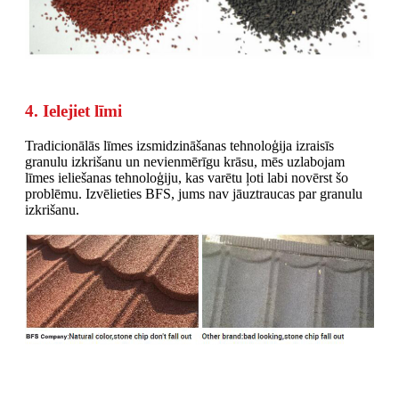
4. Ielejiet līmi
Tradicionālās līmes izsmidzināšanas tehnoloģija izraisīs
granulu izkrišanu un nevienmērīgu krāsu, mēs uzlabojam
līmes ieliešanas tehnoloģiju, kas varētu ļoti labi novērst šo
problēmu. Izvēlieties BFS, jums nav jāuztraucas par granulu
izkrišanu.