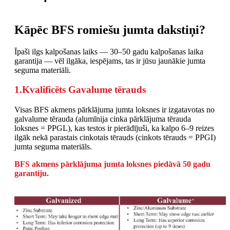
Kāpēc BFS romiešu jumta dakstiņi?
Īpaši ilgs kalpošanas laiks — 30–50 gadu kalpošanas laika
garantija — vēl ilgāka, iespējams, tas ir jūsu jaunākie jumta
seguma materiāli.
1.Kvalificēts Gavalume tērauds
Visas BFS akmens pārklājuma jumta loksnes ir izgatavotas no
galvalume tērauda (alumīnija cinka pārklājuma tērauda
loksnes = PPGL), kas testos ir pierādījuši, ka kalpo 6–9 reizes
ilgāk nekā parastais cinkotais tērauds (cinkots tērauds = PPGI)
jumta seguma materiāls.
BFS akmens pārklājuma jumta loksnes piedāvā 50 gadu
garantiju.