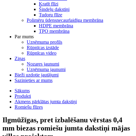
Kratīt flīzi
Šindeļu dakstiņi
Tudoru flīze
Polimēru ūdensnecaurlaidīga membrāna
HDPE membrāna
TPO membrāna
Par mums
Uzņēmuma profils
Rūpnīcas izstāde
Rūpnīcas video
Ziņas
Nozares jaunumi
Uzņēmuma jaunumi
Bieži uzdotie jautājumi
Sazinieties ar mums
Sākums
Produkti
Akmens pārklātas jumta dakstiņi
Romiešu flīzes
Ilgmūžīgas, pret izbalēšanu vērstas 0,4
mm biezas romiešu jumta dakstiņi mājas