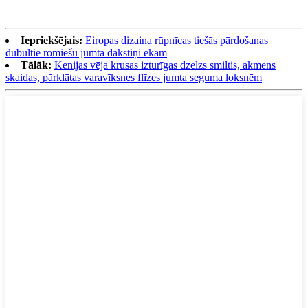
Iepriekšējais:
Eiropas dizaina rūpnīcas tiešās pārdošanas
dubultie romiešu jumta dakstiņi ēkām
Tālāk:
Kenijas vēja krusas izturīgas dzelzs smiltis, akmens
skaidas, pārklātas varavīksnes flīzes jumta seguma loksnēm