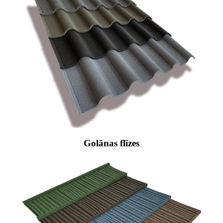
Golānas flīzes