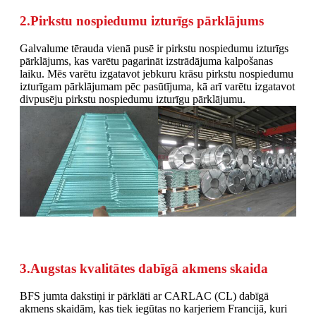
2.Pirkstu nospiedumu izturīgs pārklājums
Galvalume tērauda vienā pusē ir pirkstu nospiedumu izturīgs
pārklājums, kas varētu pagarināt izstrādājuma kalpošanas
laiku. Mēs varētu izgatavot jebkuru krāsu pirkstu nospiedumu
izturīgam pārklājumam pēc pasūtījuma, kā arī varētu izgatavot
divpusēju pirkstu nospiedumu izturīgu pārklājumu.
3.Augstas kvalitātes dabīgā akmens skaida
BFS jumta dakstiņi ir pārklāti ar CARLAC (CL) dabīgā
akmens skaidām, kas tiek iegūtas no karjeriem Francijā, kuri