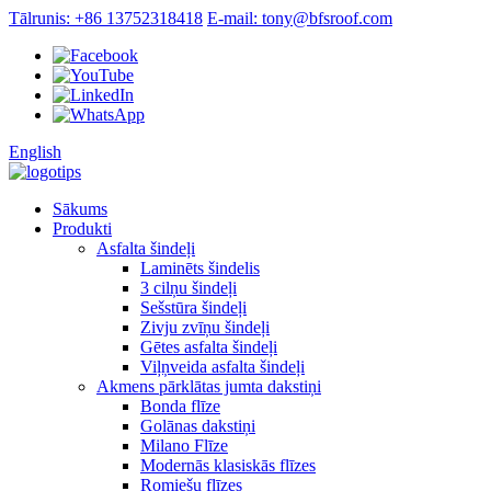
Tālrunis: +86 13752318418
E-mail: tony@bfsroof.com
English
Sākums
Produkti
Asfalta šindeļi
Laminēts šindelis
3 cilņu šindeļi
Sešstūra šindeļi
Zivju zvīņu šindeļi
Gētes asfalta šindeļi
Viļņveida asfalta šindeļi
Akmens pārklātas jumta dakstiņi
Bonda flīze
Golānas dakstiņi
Milano Flīze
Modernās klasiskās flīzes
Romiešu flīzes