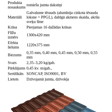
Produkta
romiešu jumta dakstiņi
nosaukums
Galvalume tērauds (alumīnija cinkota tērauda
Materiāli
loksne = PPGL), dabīgā akmens skaida, akrila
sveķu līme
Krāsa
Pieejamas 16 dažādas krāsas
Flīžu
1300x420 mm
izmērs
Efekta
1220x375 mm
lielums
0,35 mm, 0,40 mm, 0,45 mm, 0,50 mm, 0,55
Biezums
mm
Svars
2,35–3,20 kg/gab.
Pārklājums
0,45 kv. m/gab.,
Sertifikāts
SONCAP, ISO9001, BV
Lietots
Dzīvojamā jumta, dzīvokļa