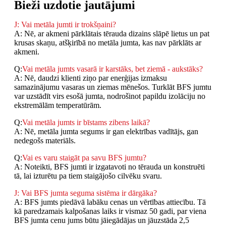
Bieži uzdotie jautājumi
J: Vai metāla jumti ir trokšņaini?
A: Nē, ar akmeni pārklātais tērauda dizains slāpē lietus un pat
krusas skaņu, atšķirībā no metāla jumta, kas nav pārklāts ar
akmeni.
Q:
Vai metāla jumts vasarā ir karstāks, bet ziemā - aukstāks?
A: Nē, daudzi klienti ziņo par enerģijas izmaksu
samazinājumu vasaras un ziemas mēnešos. Turklāt BFS jumtu
var uzstādīt virs esošā jumta, nodrošinot papildu izolāciju no
ekstremālām temperatūrām.
Q:
Vai metāla jumts ir bīstams zibens laikā?
A: Nē, metāla jumta segums ir gan elektrības vadītājs, gan
nedegošs materiāls.
Q:
Vai es varu staigāt pa savu BFS jumtu?
A: Noteikti, BFS jumti ir izgatavoti no tērauda un konstruēti
tā, lai izturētu pa tiem staigājošo cilvēku svaru.
J: Vai BFS jumta seguma sistēma ir dārgāka?
A: BFS jumts piedāvā labāku cenas un vērtības attiecību. Tā
kā paredzamais kalpošanas laiks ir vismaz 50 gadi, par viena
BFS jumta cenu jums būtu jāiegādājas un jāuzstāda 2,5