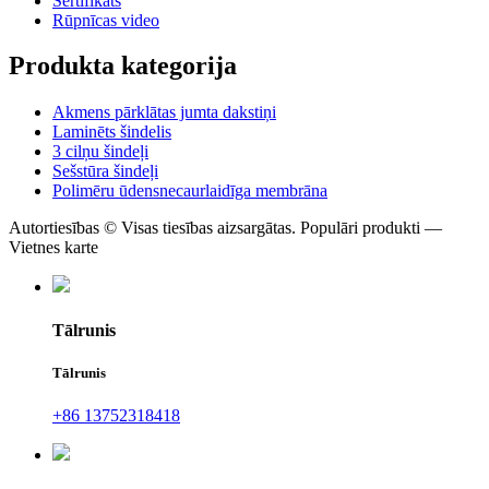
Sertifikāts
Rūpnīcas video
Produkta kategorija
Akmens pārklātas jumta dakstiņi
Laminēts šindelis
3 cilņu šindeļi
Sešstūra šindeļi
Polimēru ūdensnecaurlaidīga membrāna
Autortiesības © Visas tiesības aizsargātas. Populāri produkti —
Vietnes karte
Tālrunis
Tālrunis
+86 13752318418