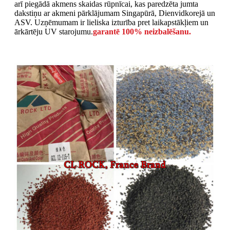
arī piegādā akmens skaidas rūpnīcai, kas paredzēta jumta
dakstiņu ar akmeni pārklājumam Singapūrā, Dienvidkorejā un
ASV. Uzņēmumam ir lieliska izturība pret laikapstākļiem un
ārkārtēju UV starojumu.
garantē 100% neizbalēšanu.