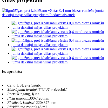
villas projektam
īss apraksts:
Cena:
USD2–2,5/gab.
Maksājuma termiņš:
TT/L/C redzeslokā
Ports:
Xingang, Ķīna
Flīžu izmērs:
1300x420 mm
Efektīvais izmērs:
1220x375 mm
Pārklājuma zona:
0,45 m2