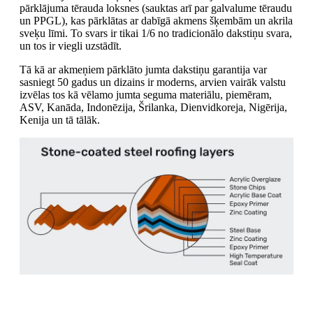
pārklājuma tērauda loksnes (sauktas arī par galvalume tēraudu
un PPGL), kas pārklātas ar dabīgā akmens šķembām un akrila
sveķu līmi. To svars ir tikai 1/6 no tradicionālo dakstiņu svara,
un tos ir viegli uzstādīt.
Tā kā ar akmeņiem pārklāto jumta dakstiņu garantija var
sasniegt 50 gadus un dizains ir moderns, arvien vairāk valstu
izvēlas tos kā vēlamo jumta seguma materiālu, piemēram,
ASV, Kanāda, Indonēzija, Šrilanka, Dienvidkoreja, Nigērija,
Kenija un tā tālāk.