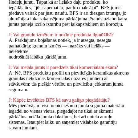
šindeļu jumti. Tāpat kā ar lielāko daļu produktu, ko
iegādājaties, "jūs saņemat to, par ko maksājat". BFS jumts
piedāvā vairāk par jūsu naudu. BFS ir arī diezgan izturīgs, jo
alumīnija-cinka sakausējuma pārklājuma tērauds uzlabo katra
jumta paneļa izcilo izturību pret laikapstākļiem un koroziju.
J: Vai granulu izmēram ir nozīme produkta ilgmūžībā?
A: Pārklājuma bojāšanās notiek, ja ir atsegta, nesegta
pamatkārta; granulu izmērs — mazāks vai lielāks —
neietekmē
nodrošināt labāku pārklājumu.
J: Vai metāla jumts ir paredzēts tikai komerciālām ēkām?
A: Nē, BFS produktu profili un pievilcīgās keramikas akmens
granulas nelīdzinās komerciālās nozares jumtiem ar
stāvšuvēm; tās piešķir vērtību un pievilcību jebkuram jumta
segumam.
J: Kāpēc izvēlēties BFS kā savu galīgo piegādātāju?
Mēs piedāvājam visu nepieciešamo jumta seguma materiālu
iegādei no vienas vietas, piegādājot ne tikai ar akmeni
pārklātus metāla jumta dakstiņus, bet arī notekcauruļu
sistēmas. Ietaupiet laiku un saņemiet vislabāko garantiju
savam jumtam.