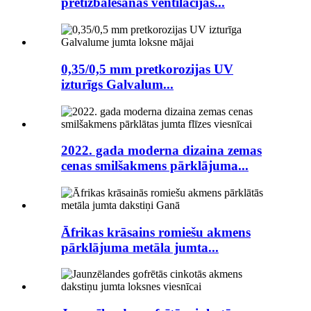
pretizbalēšanas ventilācijas...
0,35/0,5 mm pretkorozijas UV
izturīgs Galvalum...
2022. gada moderna dizaina zemas
cenas smilšakmens pārklājuma...
Āfrikas krāsains romiešu akmens
pārklājuma metāla jumta...