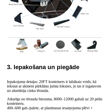
3. Iepakošana un piegāde
Iepakojuma detaļas: 20FT konteiners ir labākais veids, kā
iekraut ar akmeni pārklātas jumta loksnes, jo tas ir izgatavots
no alumīnija cinka tērauda.
Atkarīgs no tērauda biezuma, 8000–12000 gabali uz 20 pēdu
konteineru.
400–600 gab./palete, ar plastmasas iesaiņojuma plēvi +