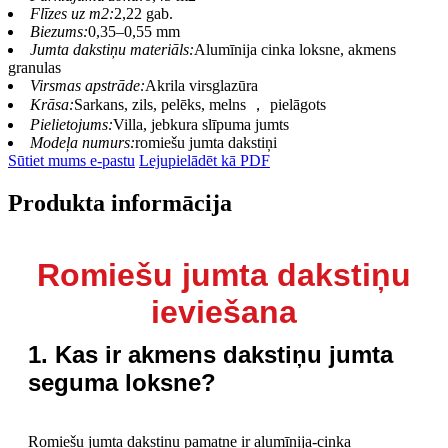
Flīzes uz m2:
2,22 gab.
Biezums:
0,35–0,55 mm
Jumta dakstiņu materiāls:
Alumīnija cinka loksne, akmens
granulas
Virsmas apstrāde:
Akrila virsglazūra
Krāsa:
Sarkans, zils, pelēks, melns ， pielāgots
Pielietojums:
Villa, jebkura slīpuma jumts
Modeļa numurs:
romiešu jumta dakstiņi
Sūtiet mums e-pastu
Lejupielādēt kā PDF
Produkta informācija
Romiešu jumta dakstiņu
ieviešana
1. Kas ir akmens dakstiņu jumta
seguma loksne?
Romiešu jumta dakstiņu pamatne ir alumīnija-cinka