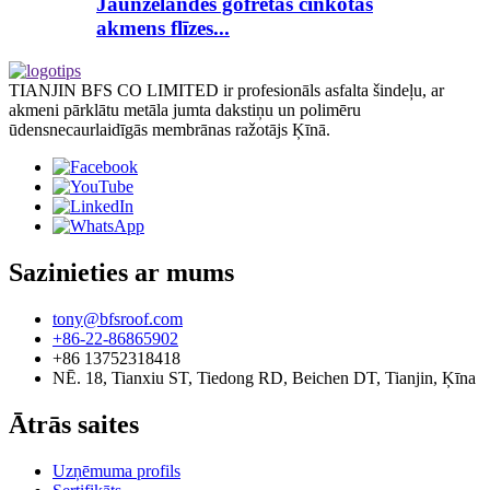
Jaunzēlandes gofrētās cinkotās
akmens flīzes...
TIANJIN BFS CO LIMITED ir profesionāls asfalta šindeļu, ar
akmeni pārklātu metāla jumta dakstiņu un polimēru
ūdensnecaurlaidīgās membrānas ražotājs Ķīnā.
Sazinieties ar mums
tony@bfsroof.com
+86-22-86865902
+86 13752318418
NĒ. 18, Tianxiu ST, Tiedong RD, Beichen DT, Tianjin, Ķīna
Ātrās saites
Uzņēmuma profils