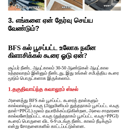
3. எங்களை ஏன் தேர்வு செய்ய
வேண்டும்?
BFS கல் பூசப்பட்ட உலோக நவீன
கிளாசிக்கல் கூரை ஓடு ஏன்?
சூப்பர் நீண்ட ஆயுட்காலம் 30-50 ஆண்டுகள் ஆயுட்கால
உத்தரவாதம் இன்னும் நீண்டது, இது உங்கள் சமீபத்திய கூரை
மூடும் பொருட்களாக இருக்கலாம்.
1.தகுதிவாய்ந்த கவாலூம் ஸ்டீல்
அனைத்து BFS கல் பூசப்பட்ட கூரைத் தாள்களும்
கால்வால்யூம் எஃகு (அலுமினியம் துத்தநாகம் பூசப்பட்ட எஃகு
தாள்=PPGL) மூலம் தயாரிக்கப்படுகின்றன, அவை சாதாரண
கால்வனேற்றப்பட்ட எஃகு (துத்தநாகம் பூசப்பட்ட எஃகு=PPGI)
கூரைப் பொருளை விட 6-9 மடங்கு நீண்ட காலம் நீடிக்கும்
என்று சோதனைகளில் காட்டப்பட்டுள்ளன.