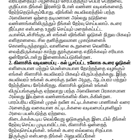
வீரியத்தையும் அழகையும் சேர்ப்பதற்கும் பெயர் பெற்றவை,
குறிப்பாக நீங்கள் இரண்டு டோன் வண்ண வடிவங்களைத்
தேர்ந்தெடுக்கும்போது. ஷிங்கிள் சுயவிவரத்தில் பரந்த
அளவிலான ஒற்றை தடிமனான அல்லது நடுநிலை
வண்ணங்களிலிருந்தும் நீங்கள் தேர்வு செய்யலாம். கூரை
நீர்ப்புகா என்பதை உறுதி செய்யும் மறைக்கப்பட்ட
ஃபாஸ்டென்சிங்குடன் எங்கள் ஷிங்கிள் ஓடுகள் நிறுவ மிகவும்
எளிதானவை. சில தனித்துவமான முகடுகளைக்
கொண்டிருந்தாலும், வானிலை கூறுகளை வெளியே
வைத்திருக்கவும் காற்று தூக்குவதை எதிர்க்கவும் சரியாக
ஒன்றோடொன்று இணைக்கப்படுகின்றன.
2. கிளாசிக் வடிவமைப்பு - கல் பூசப்பட்ட உலோக கூரை ஓடுகள்
எளிமையான மற்றும் மென்மையான தோற்றத்தை வழங்கும்
எங்கள் கிளாசிக் சுயவிவரம் மிகவும் விரும்பத்தக்கது. இந்த
சுயவிவரம் உங்கள் கூரைக்கு நவீன அழகு, ஆடம்பரம் மற்றும்
நேர்த்தியை சேர்க்கிறது. கிளாசிக் ஓடுகள் உங்கள்
விருப்பங்களுக்கு ஏற்றவாறு பரந்த அளவிலான பிரகாசமான
அல்லது இயற்கை வண்ணங்களில் கிடைக்கின்றன.
பாரம்பரிய வீடுகள் முதல் நவீன கட்டிடக்கலை பாணிகள் வரை
அனைத்து வகையான கட்டிடக்கலை வடிவமைப்புகளிலும்
அவை பயன்படுத்த ஏற்றவை.
கிடைக்கக்கூடிய வெவ்வேறு ஓடுகளுக்கு இடையில் நீங்கள்
தேர்வு செய்ய முடியாவிட்டால், கிளாசிக் ஒன்றைத்
தேர்வுசெய்யுங்கள். உங்கள் கூரை எவ்வளவு சிறப்பாக
இருக்கும் என்பதை நீங்கள் அனுபவிப்பீர்கள்