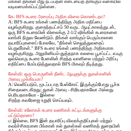
மக்கள் தங்கள் மீது நடப்பதன் எடையைத் தாங்கும் வகையில்
வடிவமைக்கப்பட்டுள்ளன.
கே: BFS கூரை அமைப்பு அதிக விலை கொண்டதா?
A: BFS கூரை உங்கள் பணத்திற்கு அதிக மதிப்பை
வழங்குகிறது. குறைந்தபட்சம் 50 வருட ஆயுட்காலத்துடன்,
ஒரு BFS கூரையின் விலைக்கு 2-1/2 ஷிங்கிள் கூரைகளை
வாங்கி நிறுவ வேண்டும். நீங்கள் வாங்கும் பெரும்பாலான
தயாரிப்புகளைப் போலவே, "நீங்கள் செலுத்துவதைப்
பெறுவீர்கள்." BFS கூரை உங்கள் பணத்திற்கு அதிகமாக
வழங்குகிறது. அலுமினியம்-துத்தநாக கலவை பூசப்பட்ட எஃகு
ஒவ்வொரு கூரை பேனலின் சிறந்த வானிலை மற்றும் அரிப்பு
எதிர்ப்பை மேம்படுத்துவதால் BFS மிகவும் நீடித்தது.
கேள்வி: ஒரு பொருளின் நீண்ட ஆயுளுக்கு துகள்களின்
அளவு முக்கியமா?
A: வெளிப்படும், மூடப்படாத பேஸ்கோட் இருக்கும்போது பூச்சு
சிதைவடைகிறது; துகள் அளவு - சிறியதாகவோ அல்லது
பெரியதாகவோ - இல்லை
சிறந்த கவரேஜை உறுதி செய்யவும்.
கேள்வி: உலோகக் கூரை வணிகக் கட்டிடங்களுக்கு
மட்டும்தானா?
ப: இல்லை, BFS இன் தயாரிப்பு விவரக்குறிப்புகள் மற்றும்
கவர்ச்சிகரமான பீங்கான் கல் துகள்கள் வணிகத் துறையின்