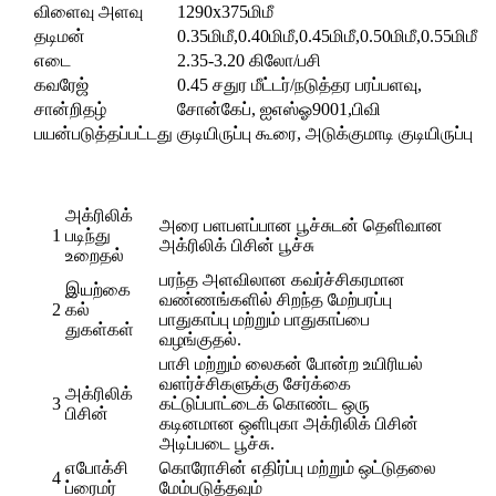
விளைவு அளவு
1290x375மிமீ
தடிமன்
0.35மிமீ,0.40மிமீ,0.45மிமீ,0.50மிமீ,0.55மிமீ
எடை
2.35-3.20 கிலோ/பசி
கவரேஜ்
0.45 சதுர மீட்டர்/நடுத்தர பரப்பளவு,
சான்றிதழ்
சோன்கேப், ஐஎஸ்ஓ9001,பிவி
பயன்படுத்தப்பட்டது
குடியிருப்பு கூரை, அடுக்குமாடி குடியிருப்பு
அக்ரிலிக்
அரை பளபளப்பான பூச்சுடன் தெளிவான
1
படிந்து
அக்ரிலிக் பிசின் பூச்சு
உறைதல்
பரந்த அளவிலான கவர்ச்சிகரமான
இயற்கை
வண்ணங்களில் சிறந்த மேற்பரப்பு
2
கல்
பாதுகாப்பு மற்றும் பாதுகாப்பை
துகள்கள்
வழங்குதல்.
பாசி மற்றும் லைகன் போன்ற உயிரியல்
வளர்ச்சிகளுக்கு சேர்க்கை
அக்ரிலிக்
3
கட்டுப்பாட்டைக் கொண்ட ஒரு
பிசின்
கடினமான ஒளிபுகா அக்ரிலிக் பிசின்
அடிப்படை பூச்சு.
எபோக்சி
கொரோசின் எதிர்ப்பு மற்றும் ஒட்டுதலை
4
ப்ரைமர்
மேம்படுத்தவும்