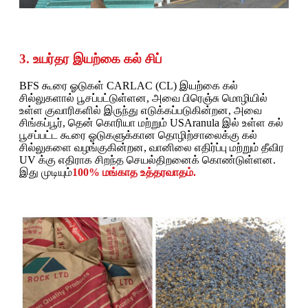
3. உயர்தர இயற்கை கல் சிப்
BFS கூரை ஓடுகள் CARLAC (CL) இயற்கை கல்
சில்லுகளால் பூசப்பட்டுள்ளன, அவை பிரெஞ்சு மொழியில்
உள்ள குவாரிகளில் இருந்து எடுக்கப்படுகின்றன, அவை
சிங்கப்பூர், தென் கொரியா மற்றும் USAranula இல் உள்ள கல்
பூசப்பட்ட கூரை ஓடுகளுக்கான தொழிற்சாலைக்கு கல்
சில்லுகளை வழங்குகின்றன, வானிலை எதிர்ப்பு மற்றும் தீவிர
UV க்கு எதிராக சிறந்த செயல்திறனைக் கொண்டுள்ளன.
இது முடியும்
100% மங்காத உத்தரவாதம்.