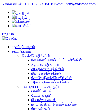
தொலைபேசி: +86 13752318418
E-mail: tony@bfsroof.com
English
முகப்புப் பக்கம்
தயாரிப்புகள்
நிலக்கீல் ஷிங்கிள்
லேமினேட் செய்யப்பட்ட ஷிங்கிள்
3 தாவல் ஷிங்கிள்
அறுகோண ஷிங்கிள்
மீன் செதில் சிங்கிள்
கோதே நிலக்கீல் ஷிங்கிள்
அலை நிலக்கீல் ஷிங்கிள்
கல் பூசப்பட்ட கூரை ஓடு
பாண்ட் டைல்
கோலன் ஓடு
மிலானோ டைல்
மாடர்ன் கிளாசிக்கல் டைல்ஸ்
ரோமன் ஓடு