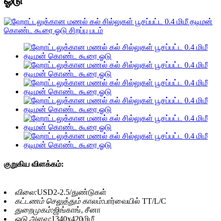
ஓடு
குறுகிய விளக்கம்:
விலை:
USD2-2.5/துண்டுகள்
கட்டணம் செலுத்தும் காலம்:
பார்வையில் TT/L/C
துறைமுகம்:
ஜிங்காங், சீனா
ஓடு அளவு:
1340x420மிமீ