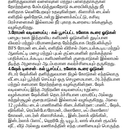
தனித்துவமான வளைவுகள் மற்றும் பள்ளத்தாக்குகள்
தோற்றத்தை மேம்படுத்துவதோடு கூரையிலிருந்து நீர்
எளிதாக வெளியேறவும் உதவுகின்றன. கிளாசிக் டைல்ஸ்
எளிதில் ஒன்றோடொன்று இணைக்கப்பட்டு, கசிவு
பிரச்சனைகள் இல்லாமல் நீர் புகாத கூரையை உங்களுக்கு
வழங்குகிறது.
3.ரோமன் வடிவமைப்பு - கல் பூசப்பட்ட உலோக கூரை ஓடுகள்
பழைய உலக இத்தாலிய களிமண் ஓடுகளின் துடிப்பான
விவரம் மற்றும் பரிமாணத்தை நேர்த்தியாக பிரதிபலிக்கும்
BFS ரோமன் டைல்ஸ், எளிதில் விரிசல் அடையக்கூடிய மற்றும்
ஆலங்கட்டி மழை மற்றும் புயல் குப்பைகளின் தாக்கத்தால்
பாதிக்கப்படக்கூடிய களிமண்ணின் குறைபாடுகள் இல்லாமல்
நீடித்த அழகையும் ஆடம்பரமான கவர்ச்சியையும் தருகிறது.
4.ஷேக் டிசைன்- கல் பூசப்பட்ட உலோக கூரை ஓடுகள்
சிடார் ஷேக்கின் தனித்துவமான நிழல் கோடுகள் எந்தவொரு
வீட்டையும் பூர்த்தி செய்யும் ஒரு செழுமையான, அடர்த்தியான
மற்றும் கனமான தோற்றத்தை வழங்குகின்றன. ஷேக்
வடிவமைப்பு இந்த அதிநவீன வடிவமைப்பு உறுப்பை
வழக்கமான ஷேக்கின் தொடர்ச்சியான பராமரிப்பு அல்லது
சுற்றுச்சூழல் குறைபாடுகள் இல்லாமல் வழங்குகிறது. அவை
12 முக்கிய டைல் பாணிகளில் கிடைக்கின்றன: பாண்ட், ஷேக்,
ஷிங்கிள், ரெயின்போ/ரோமன், மிலானோ, டீப் மிலானோ/
கோலன், மாடர்ன் கிளாசிக்கல், , இன்டர்லாக் ஷிங்கிள்,
இன்டர்லாக் பிளாட், ஹெரிடேஜ், டியூடர், லாங் ஸ்பான் ரூஃபிங்
ஷீட். வீடு அல்லது வணிகத்தின் எந்த பாணியையும் பொருத்த