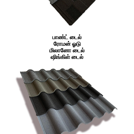
பாண்ட் டைல்
ரோமன் ஓடு
மிலானோ டைல்
ஷிங்கிள் டைல்