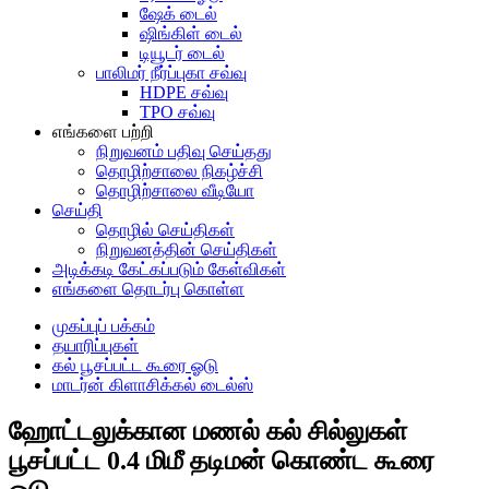
ஷேக் டைல்
ஷிங்கிள் டைல்
டியூடர் டைல்
பாலிமர் நீர்ப்புகா சவ்வு
HDPE சவ்வு
TPO சவ்வு
எங்களை பற்றி
நிறுவனம் பதிவு செய்தது
தொழிற்சாலை நிகழ்ச்சி
தொழிற்சாலை வீடியோ
செய்தி
தொழில் செய்திகள்
நிறுவனத்தின் செய்திகள்
அடிக்கடி கேட்கப்படும் கேள்விகள்
எங்களை தொடர்பு கொள்ள
முகப்புப் பக்கம்
தயாரிப்புகள்
கல் பூசப்பட்ட கூரை ஓடு
மாடர்ன் கிளாசிக்கல் டைல்ஸ்
ஹோட்டலுக்கான மணல் கல் சில்லுகள்
பூசப்பட்ட 0.4 மிமீ தடிமன் கொண்ட கூரை