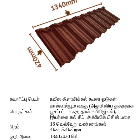
தயாரிப்பு பெயர்
நவீன கிளாசிக்கல் கூரை ஓடுகள்
கால்வால்யூம் எஃகு (அலுமினிய துத்தநாக
பொருட்கள்
பூசப்பட்ட எஃகு தாள் = பிபிஜிஎல்),
இயற்கை கல் சிப், அக்ரிலிக் பிசின் பசை
16 வெவ்வேறு வண்ணங்கள்
நிறம்
கிடைக்கின்றன
ஓடு அளவு
1340x420மிமீ