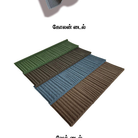
கோலன் டைல்
ஷேக் டைல்