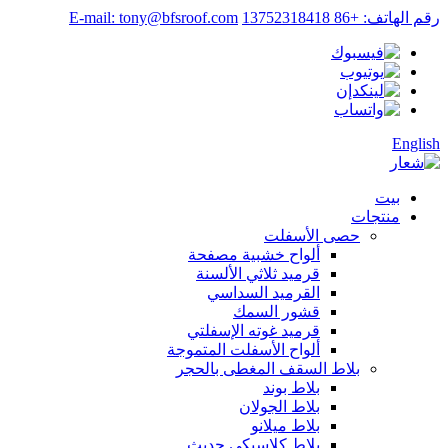
رقم الهاتف: +86 13752318418
E-mail: tony@bfsroof.com
English
بيت
منتجات
حصى الأسفلت
ألواح خشبية مصفحة
قرميد ثلاثي الألسنة
القرميد السداسي
قشور السمك
قرميد غوته الإسفلتي
ألواح الأسفلت المتموجة
بلاط السقف المغطى بالحجر
بلاط بوند
بلاط الجولان
بلاط ميلانو
بلاط كلاسيكي حديث