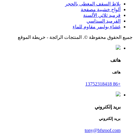
بلاط السقف المغطى بالحجر
ألواح خشبية مصفحة
قرميد ثلاثي الألسنة
القرميد السداسي
غشاء بوليمر مقاوم للماء
جميع الحقوق محفوظة ©. المنتجات الرائجة - خريطة الموقع
هاتف
هاتف
+86 13752318418
بريد إلكتروني
بريد إلكتروني
tony@bfsroof.com