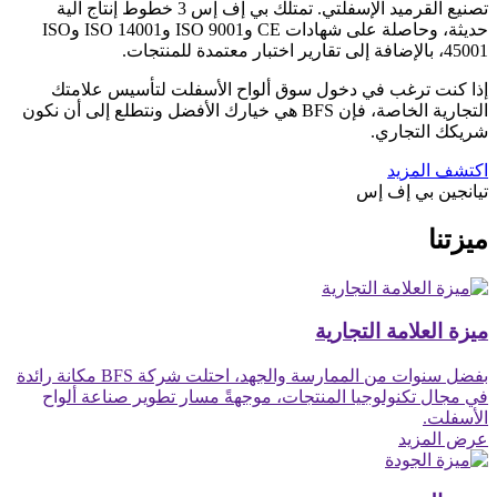
تصنيع القرميد الإسفلتي. تمتلك بي إف إس 3 خطوط إنتاج آلية
حديثة، وحاصلة على شهادات CE وISO 9001 وISO 14001 وISO
45001، بالإضافة إلى تقارير اختبار معتمدة للمنتجات.
إذا كنت ترغب في دخول سوق ألواح الأسفلت لتأسيس علامتك
التجارية الخاصة، فإن BFS هي خيارك الأفضل ونتطلع إلى أن نكون
شريكك التجاري.
اكتشف المزيد
تيانجين بي إف إس
ميزتنا
ميزة العلامة التجارية
بفضل سنوات من الممارسة والجهد، احتلت شركة BFS مكانة رائدة
في مجال تكنولوجيا المنتجات، موجهةً مسار تطوير صناعة ألواح
الأسفلت.
عرض المزيد