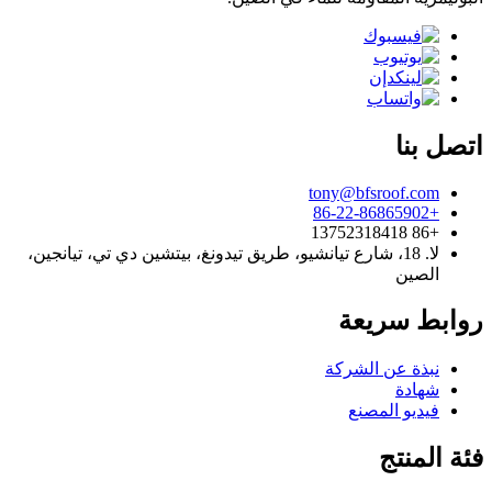
اتصل بنا
tony@bfsroof.com
+86-22-86865902
+86 13752318418
لا. 18، شارع تيانشيو، طريق تيدونغ، بيتشين دي تي، تيانجين،
الصين
روابط سريعة
نبذة عن الشركة
شهادة
فيديو المصنع
فئة المنتج