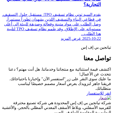
التجارية؟
يقدم السيد توني نظام تسقيف TPO: مستقبل حلول التسقيف.
في قطاعي البناء والتسقيف اللذين يشهدان تطوراً مستمراً،
وصل الطلب على مواد متينة وفعالة وصديقة للبيئة إلى أعلى
مستوياته على الإطلاق. وقد صُمم نظام تسقيف TPO لتلبية
هذا الطلب...
2025-10-22
عرض المزيد
تيانجين بي إف إس
تواصل معنا
اكتشف قيمة استثنائية مع منتجاتنا وخدماتنا. هل أنت مهتم؟ دعنا
نتحدث عن الأعمال!
ما عليك سوى النقر على زر "استفسر الآن" وإخبارنا باحتياجاتك.
فريقنا جاهز لتزويدك بعرض أسعار مصمم خصيصًا ليناسب
متطلباتك.
انقر للاستفسار
شركة تيانجين بي إف إس المحدودة هي شركة تصنيع محترفة
للقرميد الأسفلتي، وبلاط الأسقف المعدني المطلي بالحجر، والأغشية
البوليمرية المقاومة للماء في الصين.