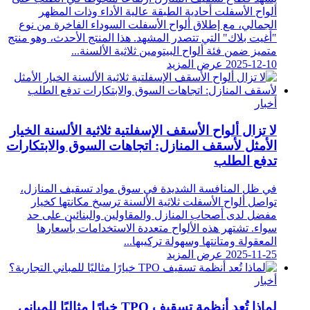
ألواح الأسفلت أحادية الطبقة عالية الأداء وذات المظهر
الجمالي، مع إطلاق ألواح الأسفلت السوداء الفاخرة من نوع
"أغيت بلاك" التي تتصدر المشهد. هذا المنتج الأحدث، وهو منتج
متميز ضمن فئة ألواح البيتومين ثلاثية الألسنة...
2025-12-10
عرض المزيد
أخبار
لا تزال ألواح الأسقف الإسفلتية ثلاثية الألسنة الخيار
الأمثل لأسقف المنازل: اتجاهات السوق والابتكارات
تدفع الطلب
في ظل المنافسة الشديدة في سوق مواد تسقيف المنازل،
تواصل ألواح الأسفلت ثلاثية الألسنة ترسيخ مكانتها كخيار
مفضل لدى أصحاب المنازل والمقاولين والبنائين على حد
سواء. تشتهر هذه الألواح متعددة الاستخدامات بأسعارها
المعقولة ومتانتها وسهولة تركيبها...
2025-11-25
عرض المزيد
أخبار
لماذا تُعد أنظمة تسقيف TPO خيارًا مثاليًا للمباني