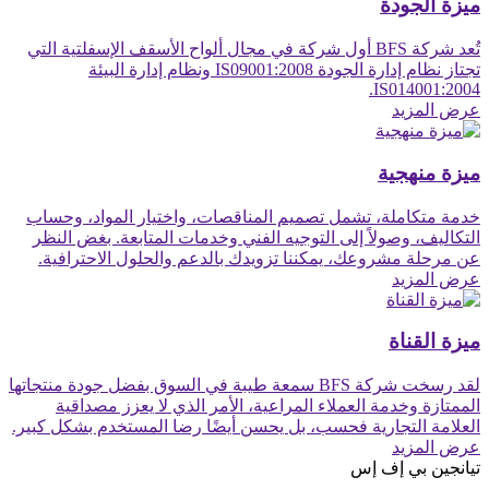
ميزة الجودة
تُعد شركة BFS أول شركة في مجال ألواح الأسقف الإسفلتية التي
تجتاز نظام إدارة الجودة IS09001:2008 ونظام إدارة البيئة
IS014001:2004.
عرض المزيد
ميزة منهجية
خدمة متكاملة، تشمل تصميم المناقصات، واختيار المواد، وحساب
التكاليف، وصولاً إلى التوجيه الفني وخدمات المتابعة. بغض النظر
عن مرحلة مشروعك، يمكننا تزويدك بالدعم والحلول الاحترافية.
عرض المزيد
ميزة القناة
لقد رسخت شركة BFS سمعة طيبة في السوق بفضل جودة منتجاتها
الممتازة وخدمة العملاء المراعية، الأمر الذي لا يعزز مصداقية
العلامة التجارية فحسب، بل يحسن أيضًا رضا المستخدم بشكل كبير.
عرض المزيد
تيانجين بي إف إس