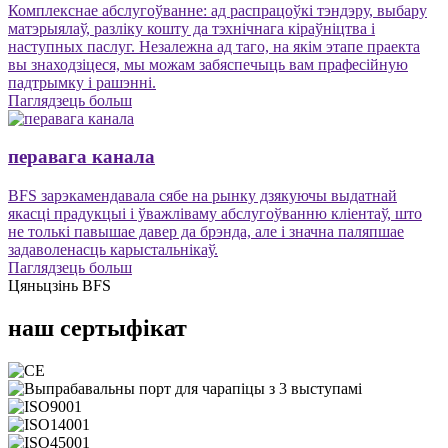
Комплекснае абслугоўванне: ад распрацоўкі тэндэру, выбару
матэрыялаў, разліку кошту да тэхнічнага кіраўніцтва і
наступных паслуг. Незалежна ад таго, на якім этапе праекта
вы знаходзіцеся, мы можам забяспечыць вам прафесійную
падтрымку і рашэнні.
Паглядзець больш
перавага канала
BFS зарэкамендавала сябе на рынку дзякуючы выдатнай
якасці прадукцыі і ўважліваму абслугоўванню кліентаў, што
не толькі павышае давер да брэнда, але і значна паляпшае
задаволенасць карыстальнікаў.
Паглядзець больш
Цяньцзінь BFS
наш сертыфікат