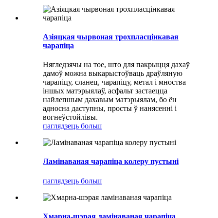
Азіяцкая чырвоная трохпласцінкавая
чарапіца
Нягледзячы на ​​тое, што для пакрыцця дахаў
дамоў можна выкарыстоўваць драўляную
чарапіцу, сланец, чарапіцу, метал і мноства
іншых матэрыялаў, асфальт застаецца
найлепшым дахавым матэрыялам, бо ён
адносна даступны, просты ў нанясенні і
вогнеўстойлівы.
паглядзець больш
Ламінаваная чарапіца колеру пустыні
паглядзець больш
Хмарна-шэрая ламінаваная чарапіца