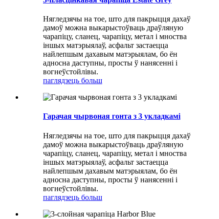
Нягледзячы на ​​тое, што для пакрыцця дахаў
дамоў можна выкарыстоўваць драўляную
чарапіцу, сланец, чарапіцу, метал і мноства
іншых матэрыялаў, асфальт застаецца
найлепшым дахавым матэрыялам, бо ён
адносна даступны, просты ў нанясенні і
вогнеўстойлівы.
паглядзець больш
Гарачая чырвоная гонта з 3 укладкамі
Нягледзячы на ​​тое, што для пакрыцця дахаў
дамоў можна выкарыстоўваць драўляную
чарапіцу, сланец, чарапіцу, метал і мноства
іншых матэрыялаў, асфальт застаецца
найлепшым дахавым матэрыялам, бо ён
адносна даступны, просты ў нанясенні і
вогнеўстойлівы.
паглядзець больш