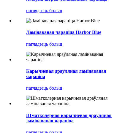
паглядзець больш
Ламінаваная чарапіца Harbor Blue
паглядзець больш
Карычневая драўляная ламінаваная
чарапіца
паглядзець больш
Шматколерная карычневая драўляная
ламінаваная чарапіца
паглядзець больш