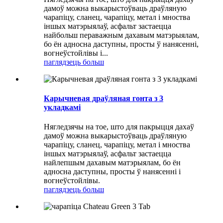
дамоў можна выкарыстоўваць драўляную
чарапіцу, сланец, чарапіцу, метал і мноства
іншых матэрыялаў, асфальт застаецца
найбольш пераважным дахавым матэрыялам,
бо ён адносна даступны, просты ў нанясенні,
вогнеўстойлівы і...
паглядзець больш
Карычневая драўляная гонта з 3
укладкамі
Нягледзячы на ​​тое, што для пакрыцця дахаў
дамоў можна выкарыстоўваць драўляную
чарапіцу, сланец, чарапіцу, метал і мноства
іншых матэрыялаў, асфальт застаецца
найлепшым дахавым матэрыялам, бо ён
адносна даступны, просты ў нанясенні і
вогнеўстойлівы.
паглядзець больш