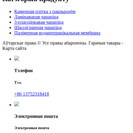
Каменная плітка з пакрыццём
Ламінаваная чарапіца
3-пласцінкавая чарапіца
Шасцігранная чарапіца
Палімерная воданепранікальная мембрана
Аўтарскае права © Усе правы абаронены. Гарачыя тавары -
Карта сайта
Тэлефон
Тэл.
+86 13752318418
Электронная пошта
Электронная пошта