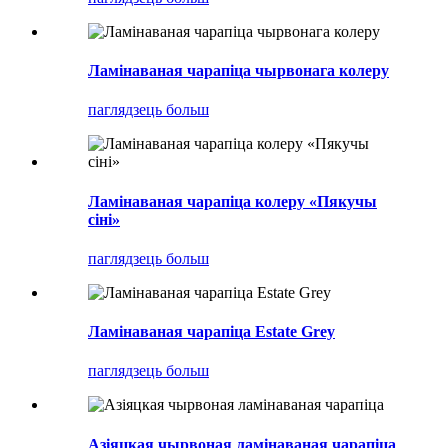
Ламінаваная чарапіца чырвонага колеру
паглядзець больш
Ламінаваная чарапіца колеру «Пякучы
сіні»
паглядзець больш
Ламінаваная чарапіца Estate Grey
паглядзець больш
Азіяцкая чырвоная ламінаваная чарапіца