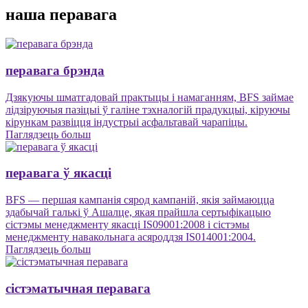
наша перавага
перавага брэнда
Дзякуючы шматгадовай практыцы і намаганням, BFS займае
лідзіруючыя пазіцыі ў галіне тэхналогій прадукцыі, кіруючы
кірункам развіцця індустрыі асфальтавай чарапіцы.
Паглядзець больш
перавага ў якасці
BFS — першая кампанія сярод кампаній, якія займаюцца
здабычай галькі ў Ашалце, якая прайшла сертыфікацыю
сістэмы менеджменту якасці IS09001:2008 і сістэмы
менеджменту навакольнага асяроддзя IS014001:2004.
Паглядзець больш
сістэматычная перавага