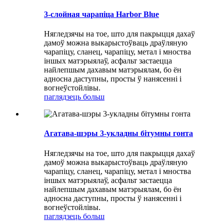
3-слойная чарапіца Harbor Blue
Нягледзячы на ​​тое, што для пакрыцця дахаў
дамоў можна выкарыстоўваць драўляную
чарапіцу, сланец, чарапіцу, метал і мноства
іншых матэрыялаў, асфальт застаецца
найлепшым дахавым матэрыялам, бо ён
адносна даступны, просты ў нанясенні і
вогнеўстойлівы.
паглядзець больш
Агатава-шэры 3-укладны бітумны гонта
Нягледзячы на ​​тое, што для пакрыцця дахаў
дамоў можна выкарыстоўваць драўляную
чарапіцу, сланец, чарапіцу, метал і мноства
іншых матэрыялаў, асфальт застаецца
найлепшым дахавым матэрыялам, бо ён
адносна даступны, просты ў нанясенні і
вогнеўстойлівы.
паглядзець больш