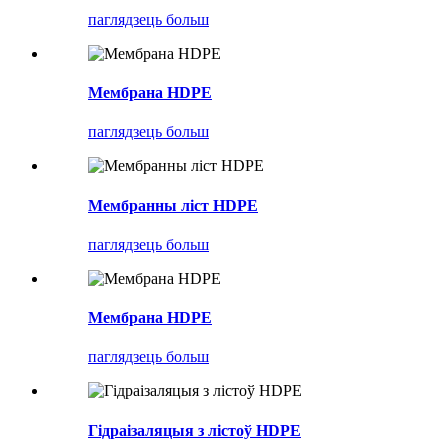
паглядзець больш
Мембрана HDPE
паглядзець больш
Мембранны ліст HDPE
паглядзець больш
Мембрана HDPE
паглядзець больш
Гідраізаляцыя з лістоў HDPE