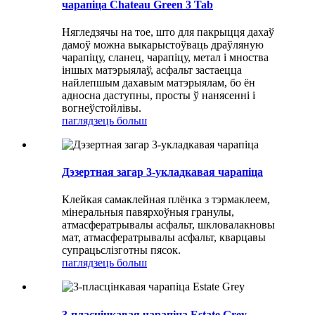
чарапіца Chateau Green 3 Tab
Нягледзячы на ​​тое, што для пакрыцця дахаў
дамоў можна выкарыстоўваць драўляную
чарапіцу, сланец, чарапіцу, метал і мноства
іншых матэрыялаў, асфальт застаецца
найлепшым дахавым матэрыялам, бо ён
адносна даступны, просты ў нанясенні і
вогнеўстойлівы.
паглядзець больш
Дэзертная загар 3-укладкавая чарапіца
Клейкая самаклейная плёнка з тэрмаклеем,
мінеральныя павярхоўныя гранулы,
атмасфератрывалы асфальт, шкловалакновы
мат, атмасфератрывалы асфальт, кварцавы
супрацьслізготны пясок.
паглядзець больш
3-пласцінкавая чарапіца Estate Grey