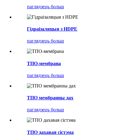
паглядзець больш
Гідраізаляцыя з HDPE
паглядзець больш
ТПО-мембрана
паглядзець больш
ТПО мембранны дах
паглядзець больш
ТПО дахавая сістэма