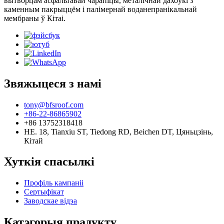
вытворцам асфальтавай чарапіцы, металічнай дахоўкі з
каменным пакрыццём і палімернай воданепранікальнай
мембраны ў Кітаі.
Звяжыцеся з намі
tony@bfsroof.com
+86-22-86865902
+86 13752318418
НЕ. 18, Tianxiu ST, Tiedong RD, Beichen DT, Цяньцзінь,
Кітай
Хуткія спасылкі
Профіль кампаніі
Сертыфікат
Заводскае відэа
Катэгорыя прадукту