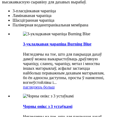
высакаякасную сыравіну для дахавых вырабаў.
3-пласцінкавая чарапіца
Ламінаваная чарапіца
Шасцігранная чарапіца
Палімерная воданепранікальная мембрана
3-укладкавая чарапіца Burning Blue
Нягледзячы на ​​тое, што для пакрыцця дахаў
дамоў можна выкарыстоўваць драўляную
чарапіцу, сланец, чарапіцу, метал і мноства
іншых матэрыялаў, асфальт застаецца
найбольш пераважным дахавым матэрыялам,
бо ён адносна даступны, просты ў нанясенні,
вогнеўстойлівы і...
паглядзець больш
Чорны онікс з 3 устаўкамі
Нягледзячы на ​​тое, што для пакрыцця дахаў