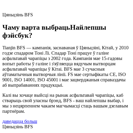
Цяньцзінь BFS
Чаму варта выбраць
Найлепшы
фэйсбук?
Tianjin BFS — кампанія, заснаваная ў Цяньцзіні, Кітай, у 2010
годзе спадаром Тоні Лі. Спадар Тоні працуе ў галіне
асфальтавай чарапіцы з 2002 года. Кампанія мае 15-гадовы
вопыт работы ў галіне і з'яўляецца вядучым вытворцам
асфальтавай чарапіцы ў Кітаі. BFS мае 3 сучасныя
аўтаматычныя вытворчыя лініі. FS мае сертыфікаты CE, ISO
9001, ISO 14001, ISO 45001 і мае зацверджаныя справаздачы
аб выпрабаваннях прадукцыі.
Калі вы хочаце выйсці на рынак асфальтавай чарапіцы, каб
стварыць свой уласны брэнд, BFS - ваш найлепшы выбар, і
мы з нецярпеннем чакаем магчымасці стаць вашым дзелавым
партнёрам.
даведацца больш
Цяньцзінь BFS