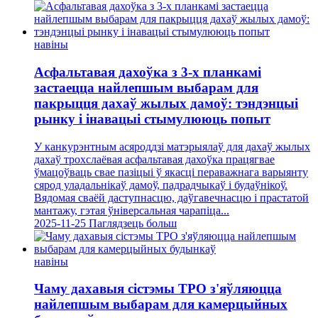
навіны
Асфальтавая дахоўка з 3-х планкамі
застаецца найлепшым выбарам для
пакрыцця дахаў жылых дамоў: тэндэнцыі
рынку і інавацыі стымулююць попыт
У канкурэнтным асяроддзі матэрыялаў для дахаў жылых
дахаў трохслаёвая асфальтавая дахоўка працягвае
ўмацоўваць свае пазіцыі ў якасці пераважнага варыянту
сярод уладальнікаў дамоў, падрадчыкаў і будаўнікоў.
Вядомая сваёй даступнасцю, даўгавечнасцю і прастатой
мантажу, гэтая ўніверсальная чарапіца...
2025-11-25
Паглядзець больш
навіны
Чаму дахавыя сістэмы TPO з'яўляюцца
найлепшым выбарам для камерцыйных