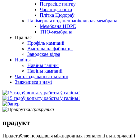
Патрасіце плітку
Чарапіца-гонта
Плітка Цюдораў
Палімерная воданепранікальная мембрана
Мембрана HDPE
ТПО-мембрана
Пра нас
Профіль кампаніі
Выстава на фабрыцы
Заводскае відэа
Навіны
Навіны галіны
Навіны кампаніі
Часта задаваныя пытанні
Звяжыцеся з намі
Пракрутка
прадукт
Прадстаўляе перадавыя міжнародныя тэхналогіі вытворчасці і