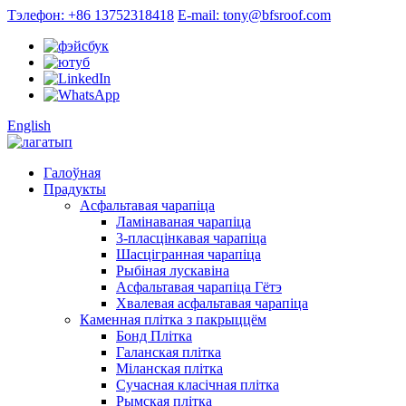
Тэлефон: +86 13752318418
E-mail: tony@bfsroof.com
English
Галоўная
Прадукты
Асфальтавая чарапіца
Ламінаваная чарапіца
3-пласцінкавая чарапіца
Шасцігранная чарапіца
Рыбіная лускавіна
Асфальтавая чарапіца Гётэ
Хвалевая асфальтавая чарапіца
Каменная плітка з пакрыццём
Бонд Плітка
Галанская плітка
Міланская плітка
Сучасная класічная плітка
Рымская плітка