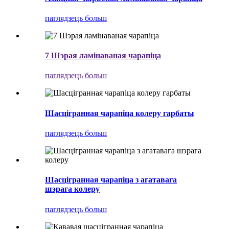
паглядзець больш
7 Шэрая ламінаваная чарапіца
паглядзець больш
Шасцігранная чарапіца колеру гарбаты
паглядзець больш
Шасцігранная чарапіца з агатавага
шэрага колеру
паглядзець больш