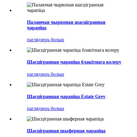
Палаючая чырвоная шасцігранная
чарапіца
паглядзець больш
Шасцігранная чарапіца блакітнага колеру
паглядзець больш
Шасцігранная чарапіца Estate Grey
паглядзець больш
Шасцігранная шыферная чарапіца