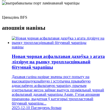
Цяньцзінь BFS
апошнія навіны
навіны
Новая чорная асфальтавая дахоўка з агата
лідзіруе на рынку трохпласцінкавай
бітумнай чарапіцы
Дахавая галіна назірае значны рост попыту на
высокапрадукцыйную і эстэтычна прывабную
аднаслаёвую асфальтавую чарапіцу, прычым
цэнтральнае месца займае выпуск прэміяльнай чорнай
асфальтавай дахавай чарапіцы Agate. Гэтая апошняя
прапанова, выдатная ў катэгорыі трохпластовай
бітумнай чарапіцы...
2025-12-10
Паглядзець больш