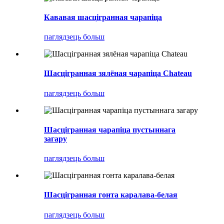
Кававая шасцігранная чарапіца
паглядзець больш
Шасцігранная зялёная чарапіца Chateau
паглядзець больш
Шасцігранная чарапіца пустыннага
загару
паглядзець больш
Шасцігранная гонта каралава-белая
паглядзець больш