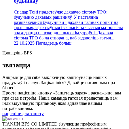
будынкаў
Спадар Тоні прадстаўляе дахавую сістэму TPO:
будучыню дахавых рашэнняў. У пастаянна
развіваючайся будаўнічай і дахавай галінах попыт на
трывалыя, эфектыўныя і экалагічна чыстыя матэрыялы
знаходзіцца на рэкордна высокім узроўні. Дахавая
сістэма TPO была створана, каб задаволіць гэтыя...
22.10.2025
Паглядзець больш
Цяньцзінь BFS
звязацца
Адкрыйце для сябе выключную каштоўнасць нашых
прадуктаў і паслуг. Зацікавіліся? Давайце пагаворым пра
бізнес!
Проста націсніце кнопку «Запытаць зараз» і раскажыце нам
пра свае патрэбы. Наша каманда гатовая прадаставіць вам
індывідуальную прапанову, якая адпавядае вашым
патрабаванням.
націсніце для запыту
TIANJIN BFS CO LIMITED з'яўляецца прафесійным