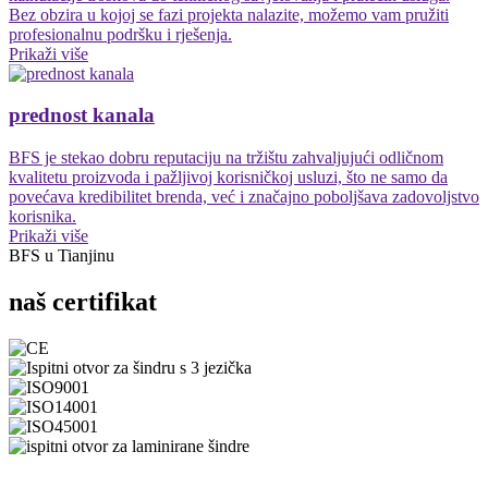
Bez obzira u kojoj se fazi projekta nalazite, možemo vam pružiti
profesionalnu podršku i rješenja.
Prikaži više
prednost kanala
BFS je stekao dobru reputaciju na tržištu zahvaljujući odličnom
kvalitetu proizvoda i pažljivoj korisničkoj usluzi, što ne samo da
povećava kredibilitet brenda, već i značajno poboljšava zadovoljstvo
korisnika.
Prikaži više
BFS u Tianjinu
naš certifikat