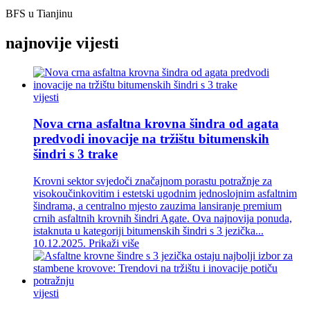
BFS u Tianjinu
najnovije vijesti
vijesti
Nova crna asfaltna krovna šindra od agata
predvodi inovacije na tržištu bitumenskih
šindri s 3 trake
Krovni sektor svjedoči značajnom porastu potražnje za
visokoučinkovitim i estetski ugodnim jednoslojnim asfaltnim
šindrama, a centralno mjesto zauzima lansiranje premium
crnih asfaltnih krovnih šindri Agate. Ova najnovija ponuda,
istaknuta u kategoriji bitumenskih šindri s 3 jezička...
10.12.2025.
Prikaži više
vijesti