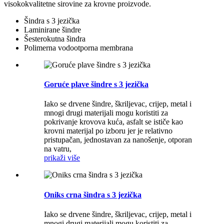
visokokvalitetne sirovine za krovne proizvode.
Šindra s 3 jezička
Laminirane šindre
Šesterokutna šindra
Polimerna vodootporna membrana
Goruće plave šindre s 3 jezička
Iako se drvene šindre, škriljevac, crijep, metal i
mnogi drugi materijali mogu koristiti za
pokrivanje krovova kuća, asfalt se ističe kao
krovni materijal po izboru jer je relativno
pristupačan, jednostavan za nanošenje, otporan
na vatru,
prikaži više
Oniks crna šindra s 3 jezička
Iako se drvene šindre, škriljevac, crijep, metal i
mnogi drugi materijali mogu koristiti za