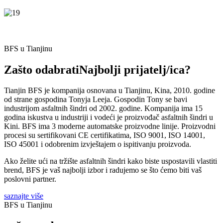
BFS u Tianjinu
Zašto odabrati
Najbolji prijatelj/ica?
Tianjin BFS je kompanija osnovana u Tianjinu, Kina, 2010. godine
od strane gospodina Tonyja Leeja. Gospodin Tony se bavi
industrijom asfaltnih šindri od 2002. godine. Kompanija ima 15
godina iskustva u industriji i vodeći je proizvođač asfaltnih šindri u
Kini. BFS ima 3 moderne automatske proizvodne linije. Proizvodni
procesi su sertifikovani CE certifikatima, ISO 9001, ISO 14001,
ISO 45001 i odobrenim izvještajem o ispitivanju proizvoda.
Ako želite ući na tržište asfaltnih šindri kako biste uspostavili vlastiti
brend, BFS je vaš najbolji izbor i radujemo se što ćemo biti vaš
poslovni partner.
saznajte više
BFS u Tianjinu