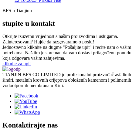
22.10.2025.
Prikaži više
BFS u Tianjinu
stupite u kontakt
Otkrijte izuzetnu vrijednost s našim proizvodima i uslugama.
Zainteresovani? Hajde da razgovaramo o poslu!
Jednostavno kliknite na dugme "Pošaljite upit" i recite nam o vašim
potrebama. Naš tim je spreman da vam dostavi prilagođenu ponudu
koja odgovara vašim zahtjevima.
kliknite za upit
TIANJIN BFS CO LIMITED je profesionalni proizvođač asfaltnih
šindri, metalnih krovnih crijepova obloženih kamenom i polimernih
vodootpornih membrana u Kini.
Kontaktirajte nas