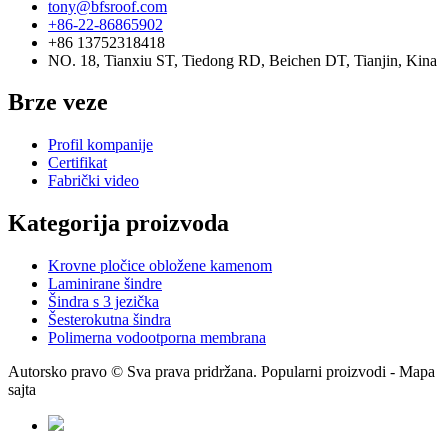
tony@bfsroof.com
+86-22-86865902
+86 13752318418
NO. 18, Tianxiu ST, Tiedong RD, Beichen DT, Tianjin, Kina
Brze veze
Profil kompanije
Certifikat
Fabrički video
Kategorija proizvoda
Krovne pločice obložene kamenom
Laminirane šindre
Šindra s 3 jezička
Šesterokutna šindra
Polimerna vodootporna membrana
Autorsko pravo © Sva prava pridržana. Popularni proizvodi - Mapa
sajta