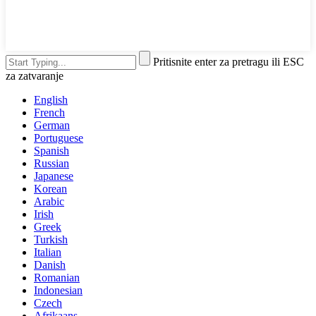
Pritisnite enter za pretragu ili ESC
za zatvaranje
English
French
German
Portuguese
Spanish
Russian
Japanese
Korean
Arabic
Irish
Greek
Turkish
Italian
Danish
Romanian
Indonesian
Czech
Afrikaans