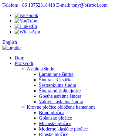
Telefon: +86 13752318418
E-mail: tony@bfsroof.com
English
Dom
Proizvodi
Asfaltna šindra
Laminirane šindre
Šindra s 3 jezička
Šesterokutna šindra
Šindra od riblje ljuske
Goethe asfaltna šindra
Valovita asfaltna šindra
Krovne pločice obložene kamenom
Bond pločica
Golanske pločice
Milanske pločice
Moderne klasične pločice
Rimske pločice