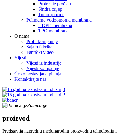
Protresite pločicu
Šindra crijep
Tudor pločice
Polimerna vodootporna membrana
HDPE membrana
TPO membrana
O nama
Profil kompanije
Sajam fabrike
Fabrički video
Vijesti
Vijesti iz industrije
Vijesti kompanije
Često postavljana pitanja
Kontaktirajte nas
Pomicanje
proizvod
Predstavlja naprednu međunarodnu proizvodnu tehnologiju i