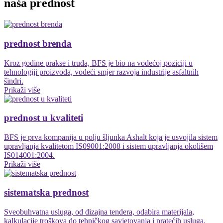
naša prednost
prednost brenda
Kroz godine prakse i truda, BFS je bio na vodećoj poziciji u
tehnologiji proizvoda, vodeći smjer razvoja industrije asfaltnih
šindri.
Prikaži više
prednost u kvaliteti
BFS je prva kompanija u polju šljunka Ashalt koja je usvojila sistem
upravljanja kvalitetom IS09001:2008 i sistem upravljanja okolišem
IS014001:2004.
Prikaži više
sistematska prednost
Sveobuhvatna usluga, od dizajna tendera, odabira materijala,
kalkulacije troškova do tehničkog savjetovanja i pratećih usluga.