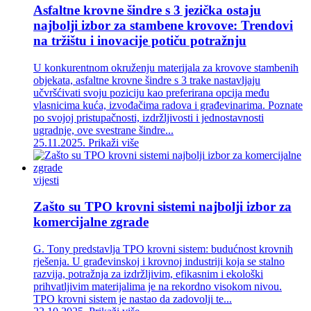
Asfaltne krovne šindre s 3 jezička ostaju
najbolji izbor za stambene krovove: Trendovi
na tržištu i inovacije potiču potražnju
U konkurentnom okruženju materijala za krovove stambenih
objekata, asfaltne krovne šindre s 3 trake nastavljaju
učvršćivati ​​svoju poziciju kao preferirana opcija među
vlasnicima kuća, izvođačima radova i građevinarima. Poznate
po svojoj pristupačnosti, izdržljivosti i jednostavnosti
ugradnje, ove svestrane šindre...
25.11.2025.
Prikaži više
vijesti
Zašto su TPO krovni sistemi najbolji izbor za
komercijalne zgrade
G. Tony predstavlja TPO krovni sistem: budućnost krovnih
rješenja. U građevinskoj i krovnoj industriji koja se stalno
razvija, potražnja za izdržljivim, efikasnim i ekološki
prihvatljivim materijalima je na rekordno visokom nivou.
TPO krovni sistem je nastao da zadovolji te...