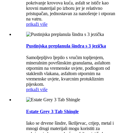
pokrivanje krovova kuća, asfalt se ističe kao
krovni materijal po izboru jer je relativno
pristupačan, jednostavan za nanošenje i otporan
na vatru.
prikaži više
Pustinjska preplanula šindra s 3 jezička
Samoljepljivo ljepilo s vrućim topljenjem,
mineralnim površinskim granulama, asfaltom
otpornim na vremenske uvjete, podlogom od
staklenih vlakana, asfaltom otpornim na
vremenske uvjete, kvarcnim protukliznim
pijeskom.
prikaži više
Estate Grey 3 Tab Shingle
Iako se drvene šindre, škriljevac, crijep, metal i
mnogi drugi materijali mogu koristiti za