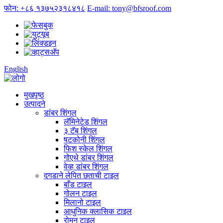
फोन: +८६ १३७५२३१८४१८
E-mail: tony@bfsroof.com
English
मुखपृष्ठ
उत्पादने
डांबर शिंगल
लॅमिनेटेड शिंगल
३ टॅब शिंगल
षटकोनी शिंगल
फिश स्केल शिंगल
गोएथे डांबर शिंगल
वेव्ह डांबर शिंगल
दगडाने लेपित छताची टाइल
बाँड टाइल
गोलन टाइल
मिलानो टाइल
आधुनिक क्लासिक टाइल
रोमन टाइल