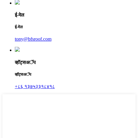
ई-मेल
ई-मेल
tony@bfsroof.com
व्हॉट्सअॅप
व्हॉट्सअॅप
+८६ १३७५२३१८४१८