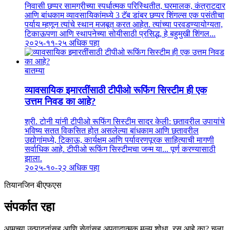
निवासी छप्पर सामग्रीच्या स्पर्धात्मक परिस्थितीत, घरमालक, कंत्राटदार
आणि बांधकाम व्यावसायिकांमध्ये 3 टॅब डांबर छप्पर शिंगल्स एक पसंतीचा
पर्याय म्हणून त्यांचे स्थान मजबूत करत आहेत. त्यांच्या परवडण्यायोग्यता,
टिकाऊपणा आणि स्थापनेच्या सोयीसाठी प्रसिद्ध, हे बहुमुखी शिंगल...
२०२५-११-२५
अधिक पहा
बातम्या
व्यावसायिक इमारतींसाठी टीपीओ रूफिंग सिस्टीम ही एक
उत्तम निवड का आहे?
श्री. टोनी यांनी टीपीओ रूफिंग सिस्टीम सादर केली: छतावरील उपायांचे
भविष्य सतत विकसित होत असलेल्या बांधकाम आणि छतावरील
उद्योगांमध्ये, टिकाऊ, कार्यक्षम आणि पर्यावरणपूरक साहित्याची मागणी
सर्वाधिक आहे. टीपीओ रूफिंग सिस्टीमचा जन्म या... पूर्ण करण्यासाठी
झाला.
२०२५-१०-२२
अधिक पहा
तियानजिन बीएफएस
संपर्कात रहा
आमच्या उत्पादनांसह आणि सेवांसह अपवादात्मक मूल्य शोधा. रस आहे का? चला