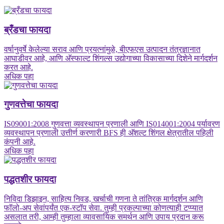
ब्रँडचा फायदा
वर्षानुवर्षे केलेल्या सराव आणि प्रयत्नांमुळे, बीएफएस उत्पादन तंत्रज्ञानात
आघाडीवर आहे, आणि अ‍ॅस्फाल्ट शिंगल्स उद्योगाच्या विकासाच्या दिशेने मार्गदर्शन
करत आहे.
अधिक पहा
गुणवत्तेचा फायदा
IS09001:2008 गुणवत्ता व्यवस्थापन प्रणाली आणि IS014001:2004 पर्यावरण
व्यवस्थापन प्रणाली उत्तीर्ण करणारी BFS ही अ‍ॅशल्ट शिंगल क्षेत्रातील पहिली
कंपनी आहे.
अधिक पहा
पद्धतशीर फायदा
निविदा डिझाइन, साहित्य निवड, खर्चाची गणना ते तांत्रिक मार्गदर्शन आणि
फॉलो-अप सेवांपर्यंत एक-स्टॉप सेवा. तुम्ही प्रकल्पाच्या कोणत्याही टप्प्यात
असलात तरी, आम्ही तुम्हाला व्यावसायिक समर्थन आणि उपाय प्रदान करू