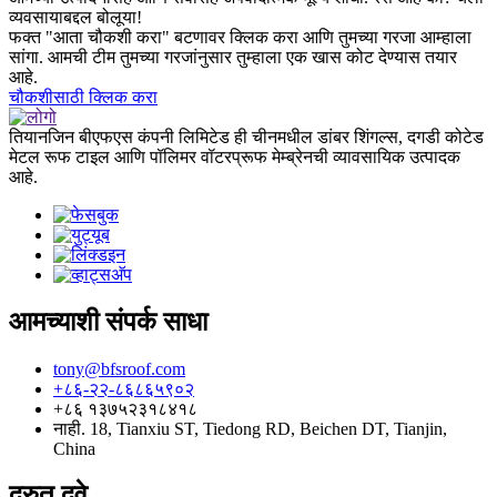
व्यवसायाबद्दल बोलूया!
फक्त "आता चौकशी करा" बटणावर क्लिक करा आणि तुमच्या गरजा आम्हाला
सांगा. आमची टीम तुमच्या गरजांनुसार तुम्हाला एक खास कोट देण्यास तयार
आहे.
चौकशीसाठी क्लिक करा
तियानजिन बीएफएस कंपनी लिमिटेड ही चीनमधील डांबर शिंगल्स, दगडी कोटेड
मेटल रूफ टाइल आणि पॉलिमर वॉटरप्रूफ मेम्ब्रेनची व्यावसायिक उत्पादक
आहे.
आमच्याशी संपर्क साधा
tony@bfsroof.com
+८६-२२-८६८६५९०२
+८६ १३७५२३१८४१८
नाही. 18, Tianxiu ST, Tiedong RD, Beichen DT, Tianjin,
China
द्रुत दुवे