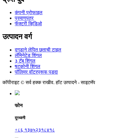
कंपनी प्रोफाइल
प्रमाणपत्र
फॅक्टरी व्हिडिओ
उत्पादन वर्ग
दगडाने लेपित छताची टाइल
लॅमिनेटेड शिंगल
३ टॅब शिंगल
षटकोनी शिंगल
पॉलिमर वॉटरप्रूफ पडदा
कॉपीराइट © सर्व हक्क राखीव. हॉट उत्पादने - साइटमॅप
फोन
दूरध्वनी
+८६ १३७५२३१८४१८