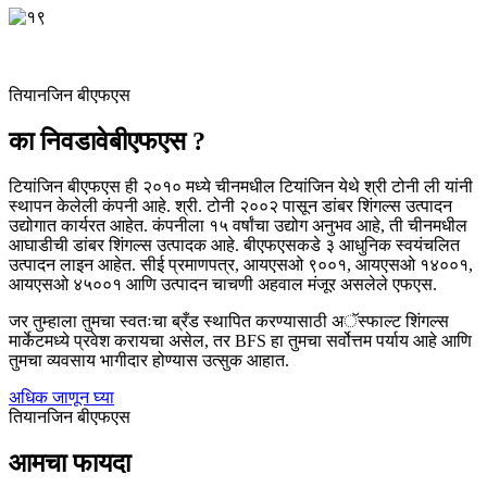
तियानजिन बीएफएस
का निवडावे
बीएफएस ?
टियांजिन बीएफएस ही २०१० मध्ये चीनमधील टियांजिन येथे श्री टोनी ली यांनी
स्थापन केलेली कंपनी आहे. श्री. टोनी २००२ पासून डांबर शिंगल्स उत्पादन
उद्योगात कार्यरत आहेत. कंपनीला १५ वर्षांचा उद्योग अनुभव आहे, ती चीनमधील
आघाडीची डांबर शिंगल्स उत्पादक आहे. बीएफएसकडे ३ आधुनिक स्वयंचलित
उत्पादन लाइन आहेत. सीई प्रमाणपत्र, आयएसओ ९००१, आयएसओ १४००१,
आयएसओ ४५००१ आणि उत्पादन चाचणी अहवाल मंजूर असलेले एफएस.
जर तुम्हाला तुमचा स्वतःचा ब्रँड स्थापित करण्यासाठी अॅस्फाल्ट शिंगल्स
मार्केटमध्ये प्रवेश करायचा असेल, तर BFS हा तुमचा सर्वोत्तम पर्याय आहे आणि
तुमचा व्यवसाय भागीदार होण्यास उत्सुक आहात.
अधिक जाणून घ्या
तियानजिन बीएफएस
आमचा फायदा