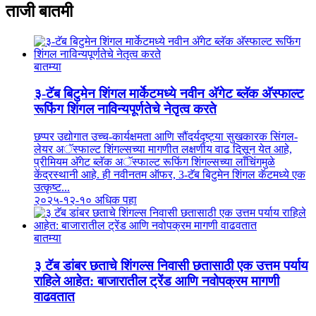
ताजी बातमी
बातम्या
३-टॅब बिटुमेन शिंगल मार्केटमध्ये नवीन अ‍ॅगेट ब्लॅक अ‍ॅस्फाल्ट
रूफिंग शिंगल नाविन्यपूर्णतेचे नेतृत्व करते
छप्पर उद्योगात उच्च-कार्यक्षमता आणि सौंदर्यदृष्ट्या सुखकारक सिंगल-
लेयर अॅस्फाल्ट शिंगल्सच्या मागणीत लक्षणीय वाढ दिसून येत आहे,
प्रीमियम अ‍ॅगेट ब्लॅक अॅस्फाल्ट रूफिंग शिंगल्सच्या लाँचिंगमुळे
केंद्रस्थानी आहे. ही नवीनतम ऑफर, 3-टॅब बिटुमेन शिंगल कॅटमध्ये एक
उत्कृष्ट...
२०२५-१२-१०
अधिक पहा
बातम्या
३ टॅब डांबर छताचे शिंगल्स निवासी छतासाठी एक उत्तम पर्याय
राहिले आहेत: बाजारातील ट्रेंड आणि नवोपक्रम मागणी
वाढवतात