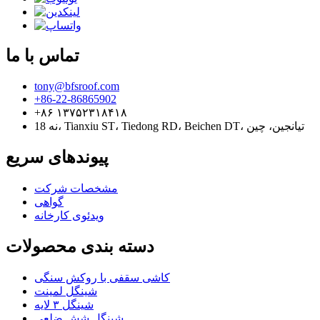
تماس با ما
tony@bfsroof.com
‎+86-22-86865902‎
‎+۸۶ ۱۳۷۵۲۳۱۸۴۱۸‎
نه 18، Tianxiu ST، Tiedong RD، Beichen DT، تیانجین، چین
پیوندهای سریع
مشخصات شرکت
گواهی
ویدئوی کارخانه
دسته بندی محصولات
کاشی سقفی با روکش سنگی
شینگل لمینت
شینگل ۳ لایه
شینگل شش ضلعی