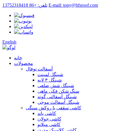
E-mail: tony@bfsroof.com
تلفن: +86 13752318418
English
خانه
محصولات
آسفالت توفال
شینگل لمینت
شینگل ۳ لایه
شینگل شش ضلعی
سنگ شکن فکی ماهی
شینگل آسفالتی گوته
شینگل آسفالت موجی
کاشی سقفی با روکش سنگی
کاشی باند
کاشی جولان
کاشی میلانو
کاشی کلاسیک مدرن