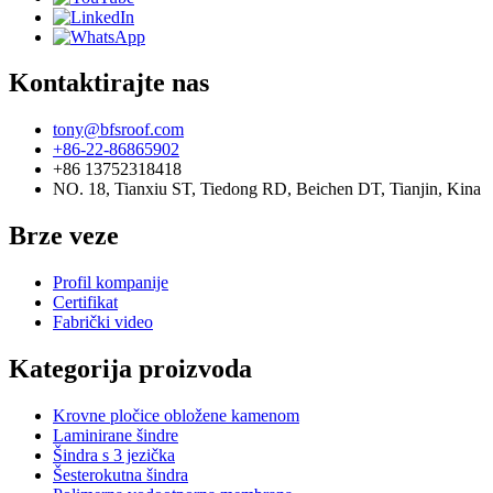
Kontaktirajte nas
tony@bfsroof.com
+86-22-86865902
+86 13752318418
NO. 18, Tianxiu ST, Tiedong RD, Beichen DT, Tianjin, Kina
Brze veze
Profil kompanije
Certifikat
Fabrički video
Kategorija proizvoda
Krovne pločice obložene kamenom
Laminirane šindre
Šindra s 3 jezička
Šesterokutna šindra