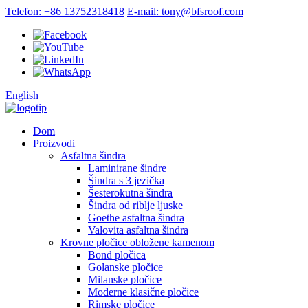
Telefon: +86 13752318418
E-mail: tony@bfsroof.com
English
Dom
Proizvodi
Asfaltna šindra
Laminirane šindre
Šindra s 3 jezička
Šesterokutna šindra
Šindra od riblje ljuske
Goethe asfaltna šindra
Valovita asfaltna šindra
Krovne pločice obložene kamenom
Bond pločica
Golanske pločice
Milanske pločice
Moderne klasične pločice
Rimske pločice