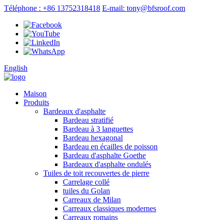
Téléphone : +86 13752318418
E-mail: tony@bfsroof.com
English
Maison
Produits
Bardeaux d'asphalte
Bardeau stratifié
Bardeau à 3 languettes
Bardeau hexagonal
Bardeau en écailles de poisson
Bardeau d'asphalte Goethe
Bardeaux d'asphalte ondulés
Tuiles de toit recouvertes de pierre
Carrelage collé
tuiles du Golan
Carreaux de Milan
Carreaux classiques modernes
Carreaux romains