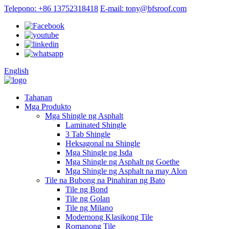
Telepono: +86 13752318418
E-mail: tony@bfsroof.com
English
Tahanan
Mga Produkto
Mga Shingle ng Asphalt
Laminated Shingle
3 Tab Shingle
Heksagonal na Shingle
Mga Shingle ng Isda
Mga Shingle ng Asphalt ng Goethe
Mga Shingle ng Asphalt na may Alon
Tile na Bubong na Pinahiran ng Bato
Tile ng Bond
Tile ng Golan
Tile ng Milano
Modernong Klasikong Tile
Romanong Tile