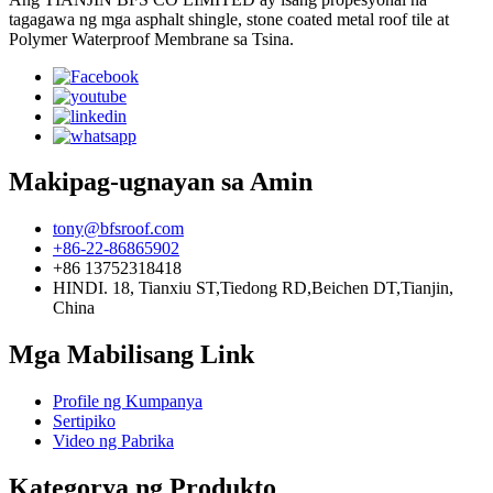
tagagawa ng mga asphalt shingle, stone coated metal roof tile at
Polymer Waterproof Membrane sa Tsina.
Makipag-ugnayan sa Amin
tony@bfsroof.com
+86-22-86865902
+86 13752318418
HINDI. 18, Tianxiu ST,Tiedong RD,Beichen DT,Tianjin,
China
Mga Mabilisang Link
Profile ng Kumpanya
Sertipiko
Video ng Pabrika
Kategorya ng Produkto