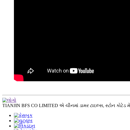
TIANJIN BFS CO LIMITED એ ચીનમાં ડામર ટાઇલ્સ, સ્ટોન કોટેડ મેટલ