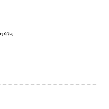
લ પેકિંગ