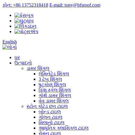
ફોન: +86 13752318418
E-mail: tony@bfsroof.com
English
ઘર
ઉત્પાદનો
ડામર શિંગલ
લેમિનેટેડ શિંગલ
3 ટેબ શિંગલ
ષટ્કોણ શિંગલ
ફિશ સ્કેલ શિંગલ
ગોથે ડામર શિંગલ
વેવ ડામર શિંગલ
સ્ટોન કોટેડ છત ટાઇલ
બોન્ડ ટાઇલ
ગોલન ટાઇલ
મિલાનો ટાઇલ
આધુનિક ક્લાસિકલ ટાઇલ
રોમન ટાઇલ