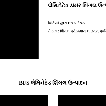
લેમિનેટેડ ડામર શિંગલ ઉત
વિડિઓ દ્વારા Bfs પરિચય.
તે ડામર શિંગલ પ્રોડક્શન લાઇનનું પૂર્વ
BFS લેમિનેટેડ શિંગલ ઉત્પાદન