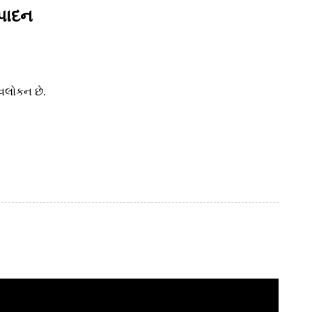
્પાદન
ાવલોકન છે.