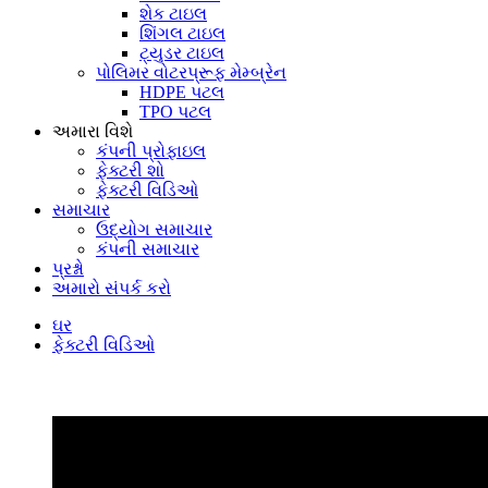
શેક ટાઇલ
શિંગલ ટાઇલ
ટ્યુડર ટાઇલ
પોલિમર વોટરપ્રૂફ મેમ્બ્રેન
HDPE પટલ
TPO પટલ
અમારા વિશે
કંપની પ્રોફાઇલ
ફેક્ટરી શો
ફેક્ટરી વિડિઓ
સમાચાર
ઉદ્યોગ સમાચાર
કંપની સમાચાર
પ્રશ્નો
અમારો સંપર્ક કરો
ઘર
ફેક્ટરી વિડિઓ