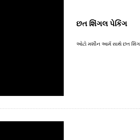
છત શિંગલ પેકિંગ
ઓટો મશીન આર્મ સાથે છત શિંગ