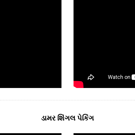
ડામર શિંગલ પેકિંગ