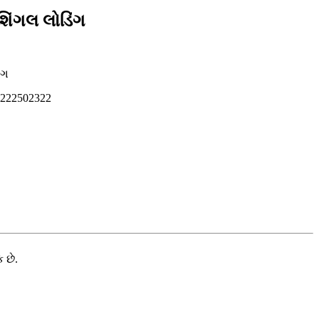
શિંગલ લોડિંગ
ંગ
5222502322
 છે.