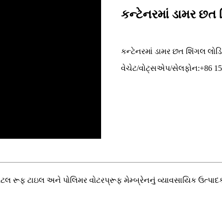
કન્ટેનરમાં ડામર છત 
કન્ટેનરમાં ડામર છત શિંગલ લોડિ
વેચેટ/વોટ્સએપ/સેલફોન:+86 1
 રૂફ ટાઇલ અને પોલિમર વોટરપ્રૂફ મેમ્બ્રેનનું વ્યાવસાયિક ઉત્પાદક