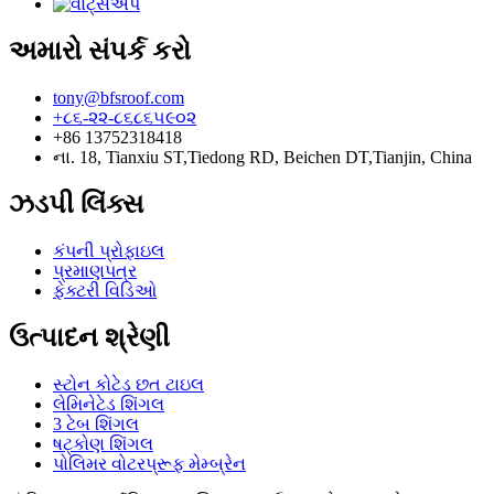
અમારો સંપર્ક કરો
tony@bfsroof.com
+૮૬-૨૨-૮૬૮૬૫૯૦૨
+86 13752318418
ના. 18, Tianxiu ST,Tiedong RD, Beichen DT,Tianjin, China
ઝડપી લિંક્સ
કંપની પ્રોફાઇલ
પ્રમાણપત્ર
ફેક્ટરી વિડિઓ
ઉત્પાદન શ્રેણી
સ્ટોન કોટેડ છત ટાઇલ
લેમિનેટેડ શિંગલ
3 ટેબ શિંગલ
ષટ્કોણ શિંગલ
પોલિમર વોટરપ્રૂફ મેમ્બ્રેન