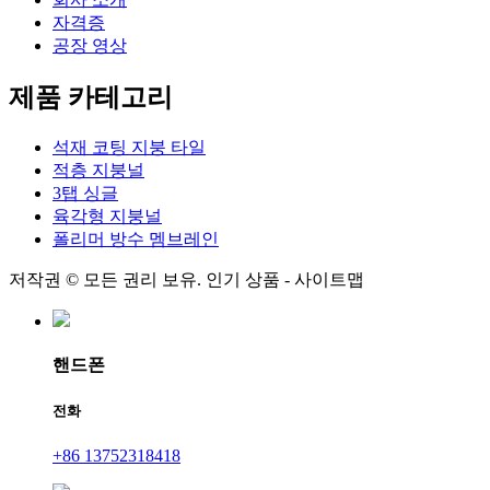
자격증
공장 영상
제품 카테고리
석재 코팅 지붕 타일
적층 지붕널
3탭 싱글
육각형 지붕널
폴리머 방수 멤브레인
저작권 © 모든 권리 보유. 인기 상품 - 사이트맵
핸드폰
전화
+86 13752318418