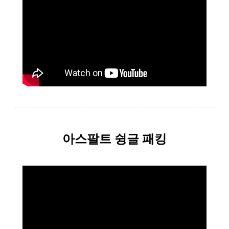
아스팔트 슁글 패킹